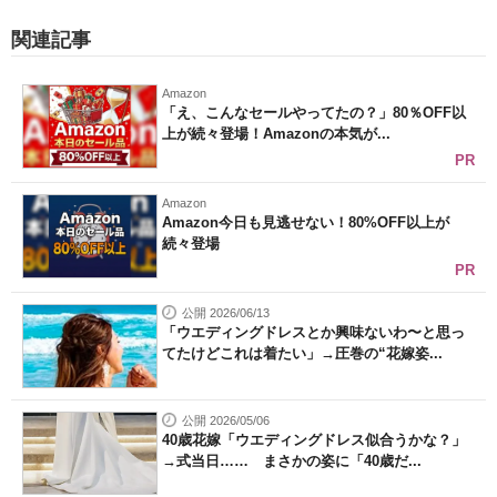
関連記事
Amazon
「え、こんなセールやってたの？」80％OFF以
上が続々登場！Amazonの本気が...
PR
Amazon
Amazon今日も見逃せない！80%OFF以上が
続々登場
PR
公開 2026/06/13
「ウエディングドレスとか興味ないわ〜と思っ
てたけどこれは着たい」→圧巻の“花嫁姿...
公開 2026/05/06
40歳花嫁「ウエディングドレス似合うかな？」
→式当日…… まさかの姿に「40歳だ...