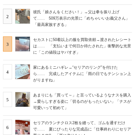
彼氏「娘さんをください！」→父は拳を振り上げ
2
て…… 509万表示の光景に「めちゃいいお義父さん」
「最高家族すぎる」
セカストに50着以上の服を買取依頼→渡されたレシート
3
は…… 「支払いまで何日か待たされた」衝撃的な光景
に「この値段はヤバすぎ」
家にあるミニハギレ→“セリアのリング”を付けた
4
ら…… 完成したアイテムに「雨の日でもテンション上
がりますね」
あまりにも「買って～」と言っているようなナスを購入
5
→愛らしすぎる姿に「切るのがもったいない」「ナスが
可愛いって初めて」
セリアのランチクロス2枚を縫って、ゴムを通すだけ
6
で…… 夏にぴったりな完成品に「仕事終わりにセリア