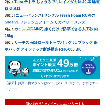
2位：
Tetra テトラ じょうろでキレイメダカ鉢 40
黒 睡蓮
鉢 金魚鉢
3位：
[ニューバランス] サンダル Fresh Foam RCVRY
Slide v1 フレッシュフォーム リカバリー メンズ
4位：
カインズ(CAINZ) 撒くだけで防草できる人工砂 約
15kg
5位：
サーモス 保冷ロールトップバッグ 5L ブラック 保
冷バッグ アイソテック断熱構造 RFK-005 BK
【楽天】お買い物マラソンは8/11（火）01:59まで。まずはエン
トリー！
買いまわりキャンペーンにエントリーする