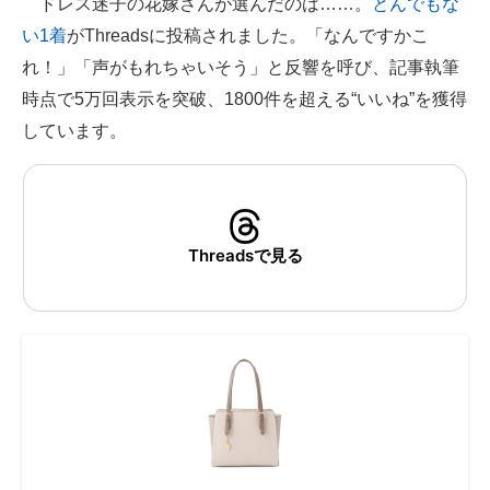
ドレス迷子の花嫁さんが選んだのは……。
とんでもな
い1着
がThreadsに投稿されました。「なんですかこ
ITの今と未来を見通す
れ！」「声がもれちゃいそう」と反響を呼び、記事執筆
スマホと通信の最新トレンド
時点で5万回表示を突破、1800件を超える“いいね”を獲得
しています。
進化するPCとデバイスの未来
好きが集まる 比べて選べる
ビジネスと働き方のヒント
Threadsで見る
AI活用のいまが分かる
企業ITのトレンドを詳説
経営リーダーのコミュニティ
マーケ×ITの今がよく分かる
ITエンジニア向け専門サイト