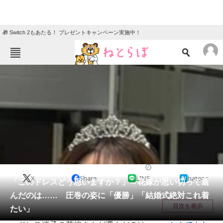
🎁 Switch 2もあたる！ プレゼントキャンペーン実施中！
ねとらぼメニュー
TOP
ニュース
エンタメ
クイズ
グルメ
地域
住まい
教育・育児
動物
リサーチ
ライフスタイル
2026/05/14 19:30（公開）
X
Share
LINE
hatena
会員記事
「このドレスどう思いますか？」→花嫁が思い切って選
んだのは…… 圧巻の姿に「優勝」「結婚式絶対これ着
メディア
目次を表示
たい」
注目記事を集めた総合ページ