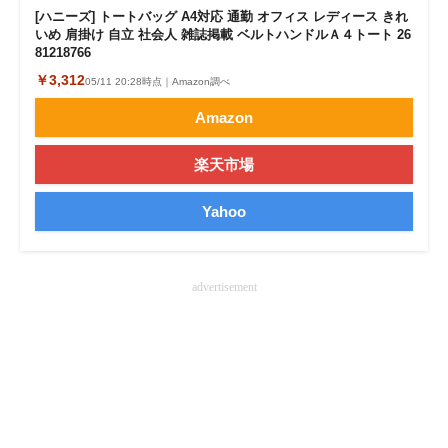
[ハニーズ] トートバッグ A4対応 通勤 オフィス レディース きれ
企業向けIT製品の総合サイト
いめ 肩掛け 自立 社会人 雑誌掲載 ベルトハンドルＡ４トート 26
81218766
IT製品の技術・比較・事例
￥3,312
05/11 20:28時点｜Amazon調べ
製造業のIT導入・活用を支援
Amazon
モノづくり技術者専門サイト
楽天市場
エレクトロニクス専門サイト
Yahoo
電子設計の基本と応用
エネルギーの専門メディア
advertisement
建設×テクノロジーの最前線
ちょっと気になるネットの話題