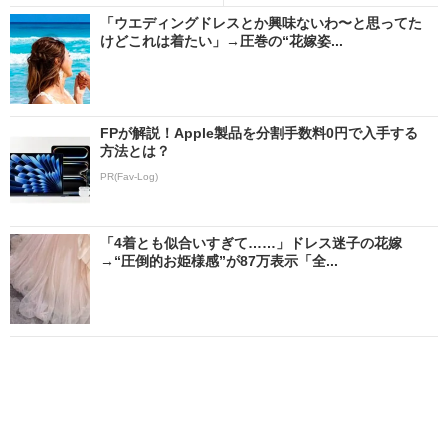
「ウエディングドレスとか興味ないわ〜と思ってた
けどこれは着たい」→圧巻の“花嫁姿...
FPが解説！Apple製品を分割手数料0円で入手する
方法とは？
PR(Fav-Log)
「4着とも似合いすぎて……」ドレス迷子の花嫁
→“圧倒的お姫様感”が87万表示「全...