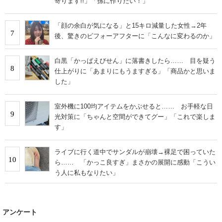
寄ります!!」「孫に作りたい！」
「顔の余白が気になる」と15キロ減量した女性→2年
7
後、驚きのビフォーアフターに「こんなに変わるのか」
白黒「かっぱえびせん」に落書きしたら…… 目を疑う
8
仕上がりに「あまりにもうますぎる」「商品かと思いま
した」
室外機に100均アイテムをかぶせると…… お手軽な日
9
光対策に「ちゃんと空間ができてグー」「これで楽しま
す」
ライブに行く道中でサンダルが崩壊→裸足で困っていた
10
ら…… 「かっこ良すぎ」まさかの展開に感動「こうい
う人に私もなりたい」
アンケート