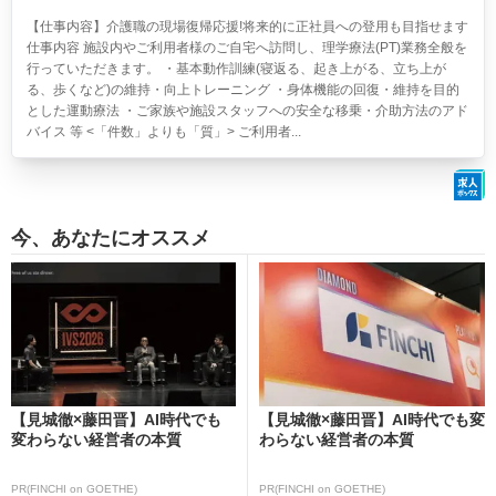
【仕事内容】介護職の現場復帰応援!将来的に正社員への登用も目指せます
仕事内容 施設内やご利用者様のご自宅へ訪問し、理学療法(PT)業務全般を
行っていただきます。 ・基本動作訓練(寝返る、起き上がる、立ち上が
る、歩くなど)の維持・向上トレーニング ・身体機能の回復・維持を目的
とした運動療法 ・ご家族や施設スタッフへの安全な移乗・介助方法のアド
バイス 等 <「件数」よりも「質」> ご利用者...
今、あなたにオススメ
【見城徹×藤田晋】AI時代でも
【見城徹×藤田晋】AI時代でも変
変わらない経営者の本質
わらない経営者の本質
PR(FINCHI on GOETHE)
PR(FINCHI on GOETHE)