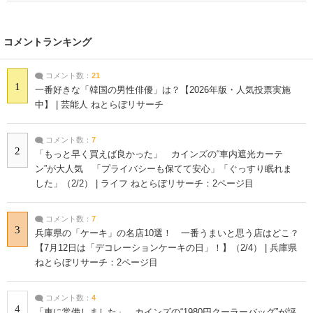
コメントランキング
コメント数：
21
1
一番好きな「韓国の男性俳優」は？【2026年版・人気投票実施
中】 | 芸能人 ねとらぼリサーチ
コメント数：
7
2
「もっと早く買えば良かった」 カインズの“車内遮光カーテ
ン”が大人気 「プライバシーも保てて安心」「ぐっすり眠れま
した」（2/2） | ライフ ねとらぼリサーチ：2ページ目
コメント数：
7
3
兵庫県の「ケーキ」の名店10選！ 一番うまいと思う店はどこ？
【7月12日は「デコレーションケーキの日」！】（2/4） | 兵庫県
ねとらぼリサーチ：2ページ目
コメント数：
4
4
「車に常備しました」 カインズの“1980円クーラーバッグ”が評