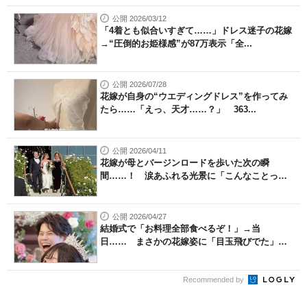
公開 2026/03/12
「4着とも似合いすぎて……」ドレス迷子の花嫁
→“圧倒的お姫様感”が87万表示「全...
公開 2026/07/28
花嫁が自身の“ウエディングドレス”を作ってみ
たら……「えっ、天才……？」 363...
公開 2026/04/11
花嫁が母とバージンロードを歩いた次の瞬
間……！ 涙あふれる光景に「こんなことっ
て...
公開 2026/04/27
結婚式で「お料理全部食べるぞ！」→当
日…… まさかの花嫁姿に「目玉飛びでた」
「旦...
Recommended by