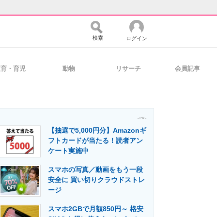
検索
ログイン
教育・育児
動物
リサーチ
会員記事
バイスの未来
好きが集まる 比べて選べる
- PR -
【抽選で5,000円分】Amazonギ
コミュニティ
マーケ×ITの今がよく分かる
フトカードが当たる！読者アン
ケート実施中
スマホの写真／動画をもう一段
・活用を支援
安全に 買い切りクラウドストレ
ージ
スマホ2GBで月額850円～ 格安