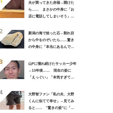
1
夫が買ってきた赤福→開けた
ら…… まさかの中身に「お
店に電話してしまいそう」
「さすがに初めて見ました
2
笑」と107万表示
新潟の海で拾った石→割れ目
から中をのぞいたら……驚き
の中身に「本当にあるんです
ね！」「お宝だ」
3
山Pに憧れ続けたサッカー少年
→13年後…… 現在の姿に
「えっぐい」「本気すぎて尊
敬する」と49万再生
4
大野智ファン「私の夫、大野
くんに似てて幸せ」→見てみ
ると…… ‟驚きの姿”に「最