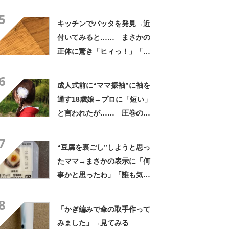
高すぎません？」「本物かと
5
思いました！」
キッチンでバッタを発見→近
付いてみると…… まさかの
正体に驚き「ヒィっ！」「心
臓に悪いよね、、、」
6
成人式前に“ママ振袖”に袖を
通す18歳娘→プロに「短い」
と言われたが…… 圧巻の着
姿に「素敵ねぇうっとり」
7
「綺麗さが引き立ちます」
“豆腐を裏ごし”しようと思っ
たママ→まさかの表示に「何
事かと思ったわ」「誰も気付
かないだろうな」
8
「かぎ編みで傘の取手作って
みました」→見てみる