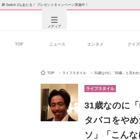
🎁 Switch 2もあたる！ プレゼントキャンペーン実施中！
メディア
TOP
ニュース
エンタメ
クイズ
注目記事を集めた総合ページ
ITの今
TOP
>
ライフスタイル
>
31歳なのに「50歳」と言われ
ビジネスと働き方のヒント
AI活用
ライフスタイル
31歳なのに
ITエンジニア向け専門サイト
企業向けI
タバコをやめ
ソ」「こんな