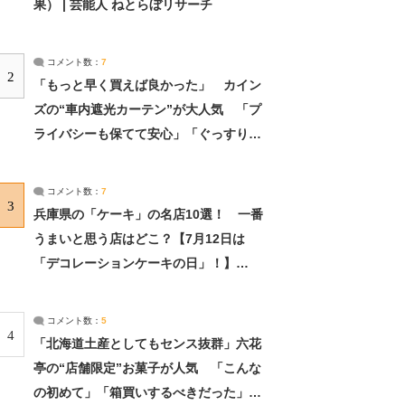
果） | 芸能人 ねとらぼリサーチ
コメント数：
7
2
「もっと早く買えば良かった」 カイン
ズの“車内遮光カーテン”が大人気 「プ
ライバシーも保てて安心」「ぐっすり眠
れました」（2/2） | ライフ ねとらぼリ
サーチ：2ページ目
コメント数：
7
3
兵庫県の「ケーキ」の名店10選！ 一番
うまいと思う店はどこ？【7月12日は
「デコレーションケーキの日」！】
（2/4） | 兵庫県 ねとらぼリサーチ：2ペ
ージ目
コメント数：
5
4
「北海道土産としてもセンス抜群」六花
亭の“店舗限定”お菓子が人気 「こんな
の初めて」「箱買いするべきだった」