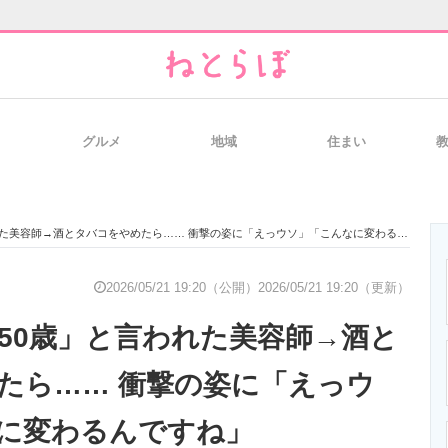
グルメ
地域
住まい
と未来を見通す
スマホと通信の最新トレンド
進化するPCとデ
た美容師→酒とタバコをやめたら…… 衝撃の姿に「えっウソ」「こんなに変わるんですね」
のいまが分かる
企業ITのトレンドを詳説
経営リーダーの
2026/05/21 19:20（公開）
2026/05/21 19:20（更新）
「50歳」と言われた美容師→酒と
T製品の総合サイト
IT製品の技術・比較・事例
製造業のIT導入
たら…… 衝撃の姿に「えっウ
に変わるんですね」