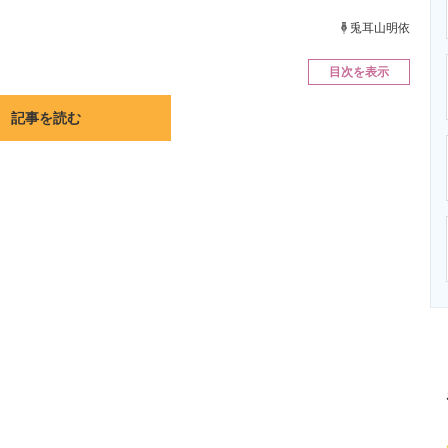
ニクス専門サイト
電子設計の基本と応用
エネルギーの専
兎耳山明依
目次を表示
記事を読む