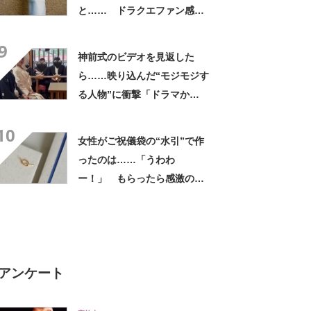
と…… ドラクエファン感動
の仕上がりに「て、天才」
9
「男子に与えてはいけないや
神前式のビデオを見返した
つ」
ら……映り込んだ“モジモジす
る人物”に衝撃「ドラマか
と！」「情報過多すぎる」
10
女性がご祝儀袋の“水引”で作
ったのは……「うわわ
ー！」 もらったら感激のデ
ザインに「こんなかわいい水
引見たのは初めて」
アンケート