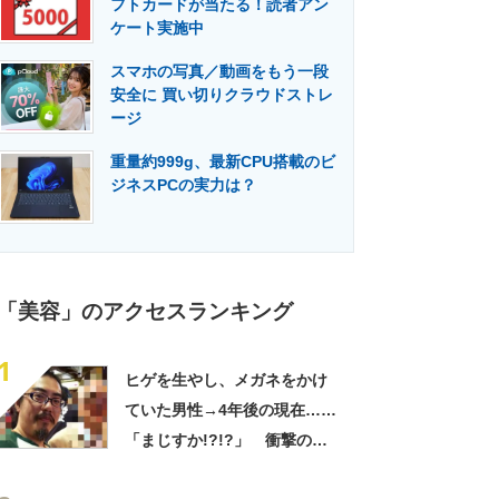
フトカードが当たる！読者アン
門メディア
建設×テクノロジーの最前線
ケート実施中
スマホの写真／動画をもう一段
安全に 買い切りクラウドストレ
ージ
重量約999g、最新CPU搭載のビ
ジネスPCの実力は？
「美容」のアクセスランキング
1
ヒゲを生やし、メガネをかけ
ていた男性→4年後の現在……
「まじすか!?!?」 衝撃の変
化に「別人レベル」「どうや