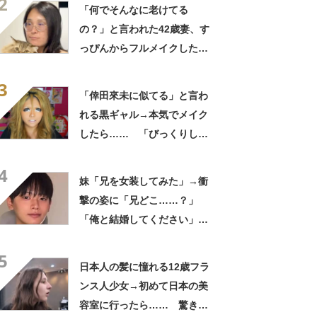
2
ったらこうなるんだ」
「何でそんなに老けてる
の？」と言われた42歳妻、す
っぴんからフルメイクした
ら…… 変身した姿が「アン
3
ジーに似てる！」「赤リップ
「倖田來未に似てる」と言わ
似合いそう」
れる黒ギャル→本気でメイク
したら…… 「びっくりし
た」「平成です」「若槻千夏
4
に見えた」
妹「兄を女装してみた」→衝
撃の姿に「兄どこ……？」
「俺と結婚してください」と
1210万再生【海外】
5
日本人の髪に憧れる12歳フラ
ンス人少女→初めて日本の美
容室に行ったら…… 驚きの