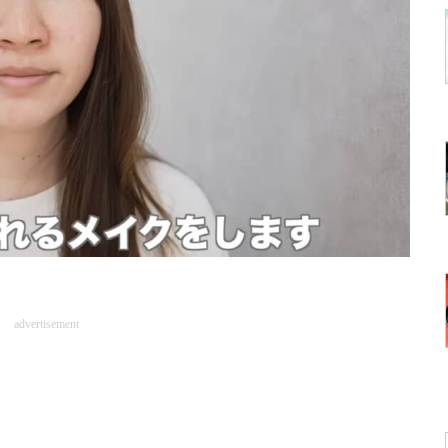
advertisement