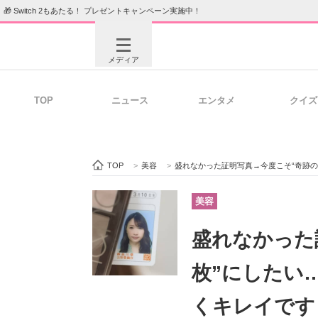
🎁 Switch 2もあたる！ プレゼントキャンペーン実施中！
メディア
TOP
ニュース
エンタメ
クイズ
注目記事を集めた総合ページ
ITの今
TOP
>
美容
>
盛れなかった証明写真→今度こそ“奇跡
ビジネスと働き方のヒント
AI活用
美容
盛れなかった
ITエンジニア向け専門サイト
企業向けI
枚”にしたい
くキレイです