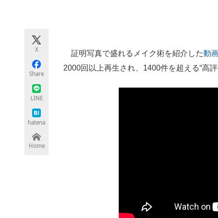
モノづくり技術者専門サイト
エレクトロ
X
証明写真で盛れるメイク術を紹介した
動
ちょっと気になるネットの話題
2000回以上再生され、1400件を超える“高
Share
LINE
hatena
Home