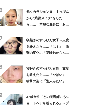
変化に「めっちゃ似合って
6
る！」「うれしさがあふれ出
元タカラジェンヌ、すっぴん
ていますね」
から“娘役メイク”をした
ら…… 華麗な変身に「おぉ
～すごい」「泣きそうです」
7
寝起きのすっぴん女子→支度
を終えたら……「は？」 衝
撃の変化に「意味わからん」
「技術がすごくて本当に感
8
動」【海外】
寝起きのすっぴん女性→支度
を終えたら……「やばい」
衝撃の姿に「別人みたい」
「天才です」
9
37歳女性「どの美容師にもシ
ョートヘアを断られる」→プ