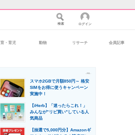
検索
ログイン
教育・育児
動物
リサーチ
会員記事
バイスの未来
好きが集まる 比べて選べる
- PR -
スマホ2GBで月額850円～ 格安
コミュニティ
マーケ×ITの今がよく分かる
SIMをお得に使うキャンペーン
実施中！
【iHerb】「迷ったらこれ！」
・活用を支援
みんなが"リピ買い"している人
気商品
【抽選で5,000円分】Amazonギ