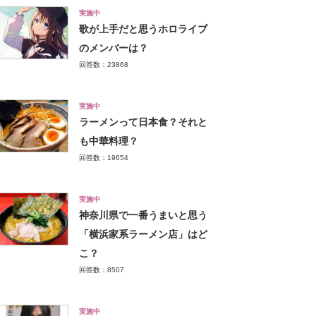
実施中
歌が上手だと思うホロライブ
のメンバーは？
回答数：23868
実施中
ラーメンって日本食？それと
も中華料理？
回答数：19654
実施中
神奈川県で一番うまいと思う
「横浜家系ラーメン店」はど
こ？
回答数：8507
実施中