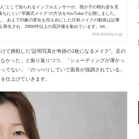
人”として知られるインフルエンサーが、我が子の晴れ姿を見
ちにくい“卒園式メイク”の方法をYouTubeで公開しました。
し、あえて印象の変化を控えめにした詐欺メイクの動画は記事
上再生され、2900件以上の高評価を集めています。htt…
nlab.itmedia.co.jp
て挑戦した“証明写真が奇跡の1枚になるメイク”。足の
れなかった」と振り返りつつ、「シェーディングが薄かっ
合ってない」「のっぺりしていて面長が強調されている」
クを仕上げていきます。