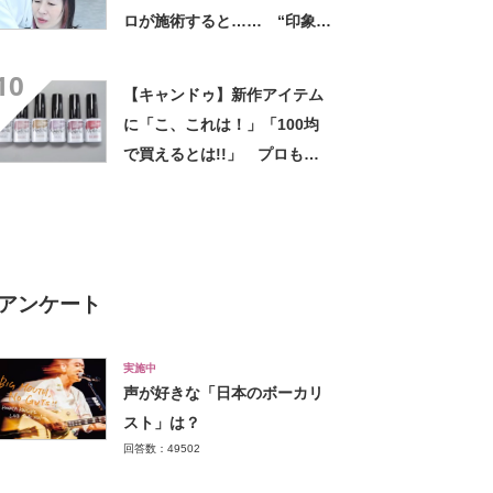
ロが施術すると…… “印象激
変”のビフォーアフターに「す
10
ごーい」「若返りました
【キャンドゥ】新作アイテム
ね！」
に「こ、これは！」「100均
で買えるとは!!」 プロも驚
きの仕上がりに反響
アンケート
実施中
声が好きな「日本のボーカリ
スト」は？
回答数：49502