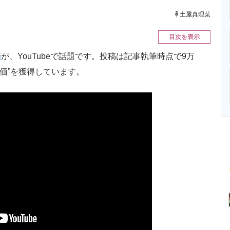
ニクス専門サイト
電子設計の基本と応用
エネルギーの専
土屋真理菜
目次を表示
画
が、YouTubeで話題です。投稿は記事執筆時点で9万
評価”を獲得しています。