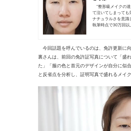
“整形級メイクの達
て泣いてしまっても落
ナチュラルさを意識
執筆時点で30万回以
今回話題を呼んでいるのは、免許更新に向け
裏さんは、前回の免許証写真について「盛
た」「服の色と首元のデザインが自分に似
と反省点を分析し、証明写真で盛れるメイ