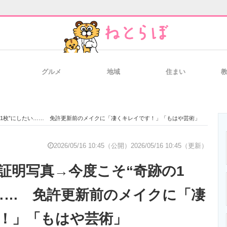
グルメ
地域
住まい
と未来を見通す
スマホと通信の最新トレンド
進化するPCとデ
の1枚”にしたい…… 免許更新前のメイクに「凄くキレイです！」「もはや芸術」
のいまが分かる
企業ITのトレンドを詳説
経営リーダーの
2026/05/16 10:45（公開）
2026/05/16 10:45（更新）
証明写真→今度こそ“奇跡の1
T製品の総合サイト
IT製品の技術・比較・事例
製造業のIT導入
…… 免許更新前のメイクに「凄
！」「もはや芸術」