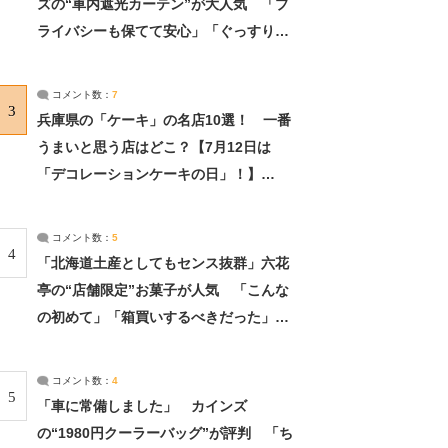
ズの“車内遮光カーテン”が大人気 「プ
ライバシーも保てて安心」「ぐっすり眠
れました」（2/2） | ライフ ねとらぼリ
サーチ：2ページ目
コメント数：
7
3
兵庫県の「ケーキ」の名店10選！ 一番
うまいと思う店はどこ？【7月12日は
「デコレーションケーキの日」！】
（2/4） | 兵庫県 ねとらぼリサーチ：2ペ
ージ目
コメント数：
5
4
「北海道土産としてもセンス抜群」六花
亭の“店舗限定”お菓子が人気 「こんな
の初めて」「箱買いするべきだった」
（1/2） | 北海道 ねとらぼリサーチ
コメント数：
4
5
「車に常備しました」 カインズ
の“1980円クーラーバッグ”が評判 「ち