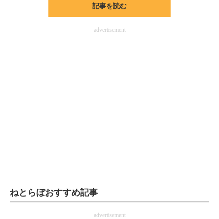
記事を読む
ITの今と未来を見通す
advertisement
スマホと通信の最新トレンド
進化するPCとデバイスの未来
好きが集まる 比べて選べる
ビジネスと働き方のヒント
AI活用のいまが分かる
企業ITのトレンドを詳説
経営リーダーのコミュニティ
マーケ×ITの今がよく分かる
ねとらぼおすすめ記事
ITエンジニア向け専門サイト
advertisement