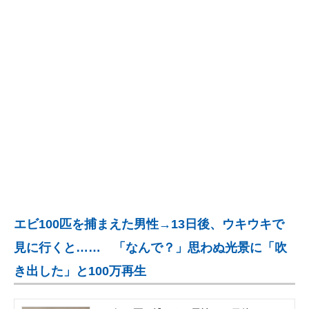
企業向けIT製品の総合サイト
IT製品の技術・比較・事例
製造業のIT導入・活用を支援
モノづくり技術者専門サイト
エレクトロニクス専門サイト
電子設計の基本と応用
エネルギーの専門メディア
エビ100匹を捕まえた男性→13日後、ウキウキで
建設×テクノロジーの最前線
見に行くと…… 「なんで？」思わぬ光景に「吹
ちょっと気になるネットの話題
き出した」と100万再生