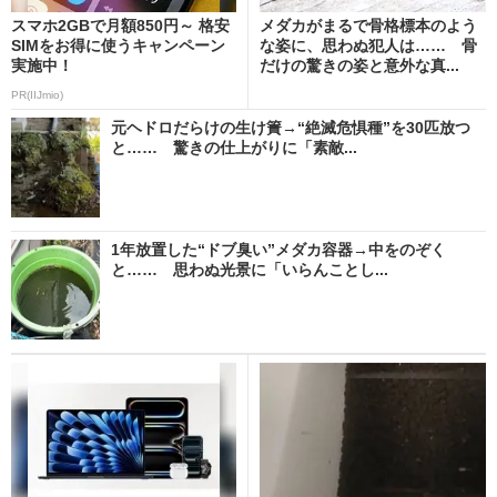
スマホ2GBで月額850円～ 格安
メダカがまるで骨格標本のよう
SIMをお得に使うキャンペーン
な姿に、思わぬ犯人は…… 骨
実施中！
だけの驚きの姿と意外な真...
PR(IIJmio)
元ヘドロだらけの生け簀→“絶滅危惧種”を30匹放つ
と…… 驚きの仕上がりに「素敵...
1年放置した“ドブ臭い”メダカ容器→中をのぞく
と…… 思わぬ光景に「いらんことし...