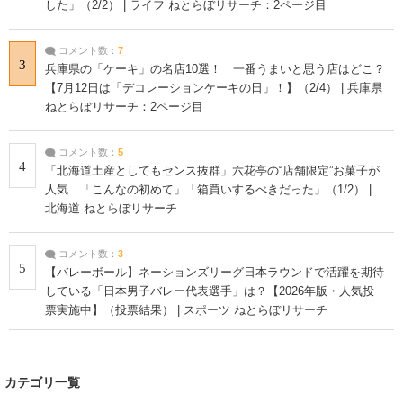
した」（2/2） | ライフ ねとらぼリサーチ：2ページ目
コメント数：
7
3
兵庫県の「ケーキ」の名店10選！ 一番うまいと思う店はどこ？
【7月12日は「デコレーションケーキの日」！】（2/4） | 兵庫県
ねとらぼリサーチ：2ページ目
コメント数：
5
4
「北海道土産としてもセンス抜群」六花亭の“店舗限定”お菓子が
人気 「こんなの初めて」「箱買いするべきだった」（1/2） |
北海道 ねとらぼリサーチ
コメント数：
3
5
【バレーボール】ネーションズリーグ日本ラウンドで活躍を期待
している「日本男子バレー代表選手」は？【2026年版・人気投
票実施中】（投票結果） | スポーツ ねとらぼリサーチ
カテゴリ一覧