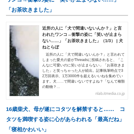
「お茶吹きました」
近所の人に「犬で間違いないんか？」と言
われたワンコ→衝撃の姿に「笑いが止まら
ない……」「お茶吹きました」（1/3） | 犬
ねとらぼ
近所の人に「犬で間違いないんか？」と言われて
しまった愛犬の姿がThreadsに投稿されると、「こ
んなに可愛いのに笑いが止まらない」「お茶吹きま
した」と笑っちゃった人が続出。記事執筆時点で3
2万回表示、1万3000件を超えるいいねを集めてい
ます。犬……で間違いないですよね？「なんて種類
の動物？…
nlab.itmedia.co.jp
16歳柴犬、母が遂にコタツを解禁すると…… コ
タツを満喫する姿に心があらわれる「最高だね」
「寝相かわいい」