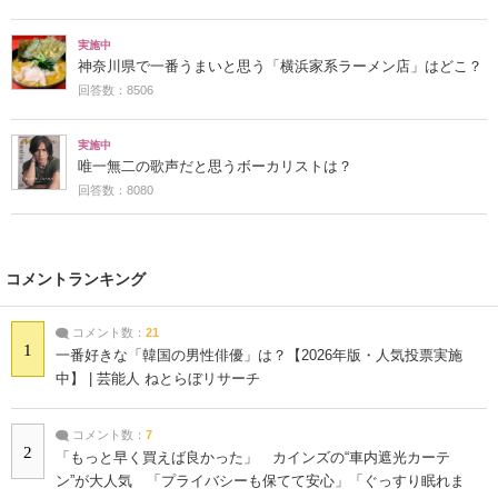
実施中
神奈川県で一番うまいと思う「横浜家系ラーメン店」はどこ？
回答数：8506
実施中
唯一無二の歌声だと思うボーカリストは？
回答数：8080
コメントランキング
コメント数：
21
1
一番好きな「韓国の男性俳優」は？【2026年版・人気投票実施
中】 | 芸能人 ねとらぼリサーチ
コメント数：
7
2
「もっと早く買えば良かった」 カインズの“車内遮光カーテ
ン”が大人気 「プライバシーも保てて安心」「ぐっすり眠れま