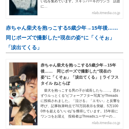
いねを集めています。スキッパーキのワンコ 話題
に…
nlab.itmedia.co.jp
赤ちゃん柴犬を抱っこする5歳少年→15年後……
同じポーズで撮影した“現在の姿”に「くそぉ」
「涙出てくる」
赤ちゃん柴犬を抱っこする5歳少年→15年
後…… 同じポーズで撮影した“現在の
姿”に「くそぉ」「涙出てくる」 | ライフス
タイル ねとらぼ
柴犬を抱っこする男の子が成長したら……。思わ
ずウルっとくる“ビフォーアフター写真”がThreads
に投稿されました。「泣ける」「エモい」と反響を
呼び、記事執筆時点で70万回表示を突破、5万100
0件を超える“いいね”を獲得しています。15年前に
ワンコをお迎え 投稿者はThreadsユーザーの…
nlab.itmedia.co.jp