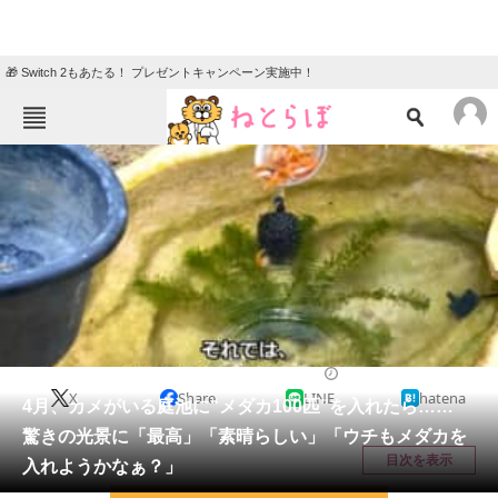
🎁 Switch 2もあたる！ プレゼントキャンペーン実施中！
ねとらぼメニュー
TOP
ニュース
エンタメ
クイズ
グルメ
地域
住まい
教育・育児
動物
リサーチ
その他生き物
2026/05/17 09:15（公開）
X
Share
LINE
hatena
会員記事
4月、カメがいる庭池に“メダカ100匹”を入れたら……
驚きの光景に「最高」「素晴らしい」「ウチもメダカを
メディア
目次を表示
入れようかなぁ？」
注目記事を集めた総合ページ