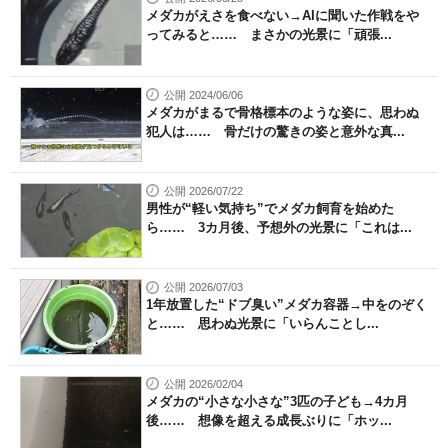
メダカがえさを食べない→AIに聞いた作戦をや
ってみると…… まさかの光景に「頑張...
公開 2024/06/06
メダカがまるで骨格標本のような姿に、思わぬ
犯人は…… 骨だけの驚きの姿と意外な真...
公開 2026/07/22
男性が“軽い気持ち”でメダカ飼育を始めた
ら…… 3カ月後、予想外の光景に「これは...
公開 2026/07/03
1年放置した“ドブ臭い”メダカ容器→中をのぞく
と…… 思わぬ光景に「いらんことし...
公開 2026/02/04
メダカの“小さな小さな”3匹の子ども→4カ月
後…… 想像を超える成長ぶりに「ホッ...