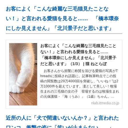
お客によく「こんな綺麗な三毛猫見たことな
い！」と言われる愛猫を見ると…… 「橋本環奈
にしか見えません」「北川景子だと思います」
お客によく「こんな綺麗な三毛猫見たこと
ない！」と言われる愛猫を見ると……
「橋本環奈にしか見えません」「北川景子
だと思います」（1/3） | 猫 ねとらぼ
お客さんから頻繁に称賛を浴びる愛猫の写真がT
hreadsに投稿され話題に。記事執筆時点でこの投
稿の閲覧数は29万4000回を突破し、“いいね！”は2
万1000件を超えています。凜として美しい！牧場
生まれの三毛猫の女の子 登場するのは牧場生まれ
の元保護猫・「海（うみ）」（1歳）ちゃん。…
nlab.itmedia.co.jp
近所の人に「犬で間違いないんか？」と言われた
ワンコ→衝撃の姿に「笑いが止まらない……」