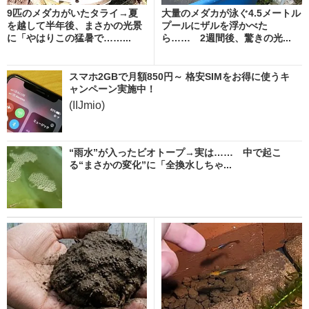
9匹のメダカがいたタライ→夏
大量のメダカが泳ぐ4.5メートル
を越して半年後、まさかの光景
プールにザルを浮かべた
に「やはりこの猛暑で……...
ら…… 2週間後、驚きの光...
スマホ2GBで月額850円～ 格安SIMをお得に使うキ
ャンペーン実施中！
(IIJmio)
“雨水”が入ったビオトープ→実は…… 中で起こ
る“まさかの変化”に「全換水しちゃ...