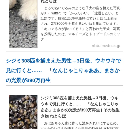
ねとらぼ
まるでぬいぐるみのような子犬の姿を捉えた写真
がX（Twitter）で「かっわいい」「遭遇したい」と
話題です。投稿は記事執筆時点で37万回以上表示
され、2万3000件を超えるいいねを集めています。
「ぬいぐるみが歩いてる！」と言われた子犬 写真
を投稿したのは、マルチーズとトイプードルのミッ
ク…
nlab.itmedia.co.jp
シジミ308匹を捕まえた男性→3日後、ウキウキで
見に行くと…… 「なんじゃこりゃああ」まさか
の光景が390万再生
シジミ308匹を捕まえた男性→3日後、ウキ
ウキで見に行くと…… 「なんじゃこりゃ
ああ」まさかの光景が390万再生 | その他生
き物 ねとらぼ
おばあちゃん家に作った池をきれいにするため、
308匹のシジミを捕まえた男性の動画がTikTokに投