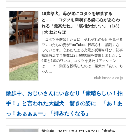
16歳柴犬、母が遂にコタツを解禁する
と…… コタツを満喫する姿に心があらわ
れる「最高だね」「寝相かわいい」（1/3）
| 犬 ねとらぼ
コタツを解禁した日に、それぞれの反応を見せる
ワンコたちの姿がYouTubeに投稿され、話題にな
っています。心あたたまる光景が反響を呼び、記事
執筆時点で再生数は2万6000回を突破しました。1
6歳と1歳のワンコ、コタツを見たリアクション
は……？ 動画を投稿したのは、柴犬の「あい」ち
ゃん…
nlab.itmedia.co.jp
散歩中、おじいさんにいきなり「素晴らしい！拍
手！」と言われた大型犬 驚きの姿に 「あ！あ
っ！あぁぁぁー」「拝みたくなる」
散歩中、おじいさんにいきなり「素晴らし