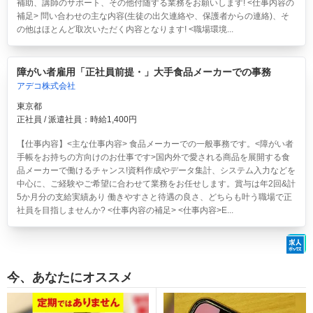
補助、講師のサポート、その他付随する業務をお願いします! <仕事内容の
補足> 問い合わせの主な内容(生徒の出欠連絡や、保護者からの連絡)、そ
の他はほとんど取次いただく内容となります! <職場環境...
障がい者雇用「正社員前提・」大手食品メーカーでの事務
アデコ株式会社
東京都
正社員 / 派遣社員：時給1,400円
【仕事内容】<主な仕事内容> 食品メーカーでの一般事務です。<障がい者
手帳をお持ちの方向けのお仕事です>国内外で愛される商品を展開する食
品メーカーで働けるチャンス!資料作成やデータ集計、システム入力などを
中心に、ご経験やご希望に合わせて業務をお任せします。賞与は年2回&計
5か月分の支給実績あり 働きやすさと待遇の良さ、どちらも叶う職場で正
社員を目指しませんか? <仕事内容の補足> <仕事内容>E...
今、あなたにオススメ