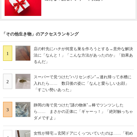
「その他生き物」のアクセスランキング
店の軒先にハチが何度も巣を作ろうとする→意外な解決
1
法に「なんと！」「こんな方法があったのか」「効果あ
るんだ」
スーパーで見つけた“ハリセンボン”→連れ帰って水槽に
2
入れたら…… 数日後の姿に「なんと愛らしいお顔」
「すごい勢いあった」
静岡の海で見つけた“謎の物体”→棒でツンツンした
3
ら…… まさかの正体に「ギャーっ！」「絶対触っちゃ
ダメですよ」
女性が帰宅→玄関ドアにくっついていたのは……「初め