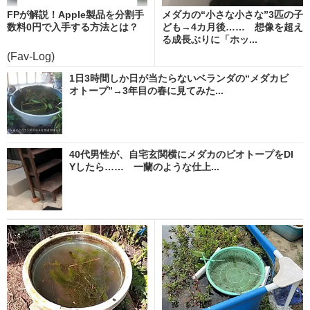
FPが解説！Apple製品を分割手
メダカの“小さな小さな”3匹の子
数料0円で入手する方法とは？
ども→4カ月後…… 想像を超え
る成長ぶりに「ホッ...
(Fav-Log)
1日3時間しか日が当たらないベランダの“メダカビ
オトープ”→3年目の春に見てみた...
40代男性が、自宅玄関横にメダカのビオトープをDI
Yしたら…… 一蘭のような仕上...