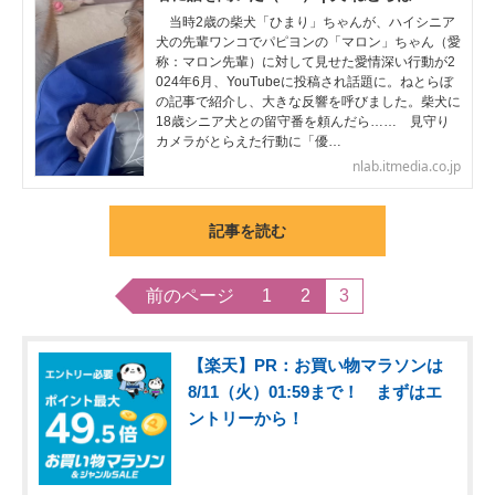
当時2歳の柴犬「ひまり」ちゃんが、ハイシニア
犬の先輩ワンコでパピヨンの「マロン」ちゃん（愛
称：マロン先輩）に対して見せた愛情深い行動が2
024年6月、YouTubeに投稿され話題に。ねとらぼ
の記事で紹介し、大きな反響を呼びました。柴犬に
18歳シニア犬との留守番を頼んだら…… 見守り
カメラがとらえた行動に「優…
nlab.itmedia.co.jp
記事を読む
前のページ
1
2
3
【楽天】PR：お買い物マラソンは
8/11（火）01:59まで！ まずはエ
ントリーから！