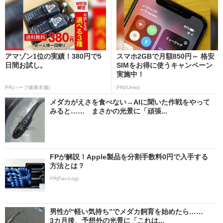
アマゾン1位の実績！380円で5
スマホ2GBで月額850円～ 格安
日間お試し。
SIMをお得に使うキャンペーン
実施中！
PR(ハーブ健康本舗)
PR(IIJmio)
メダカがえさを食べない→AIに聞いた作戦をやって
みると…… まさかの光景に「頑張...
FPが解説！Apple製品を分割手数料0円で入手する
方法とは？
PR(Fav-Log)
男性が“軽い気持ち”でメダカ飼育を始めたら……
3カ月後、予想外の光景に「これは...