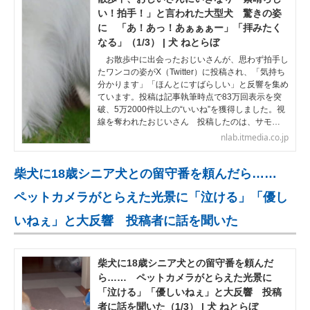
い！拍手！」と言われた大型犬 驚きの姿
に 「あ！あっ！あぁぁぁー」「拝みたく
なる」（1/3） | 犬 ねとらぼ
お散歩中に出会ったおじいさんが、思わず拍手し
たワンコの姿がX（Twitter）に投稿され、「気持ち
分かります」「ほんとにすばらしい」と反響を集め
ています。投稿は記事執筆時点で83万回表示を突
破、5万2000件以上の“いいね”を獲得しました。視
線を奪われたおじいさん 投稿したのは、サモ…
nlab.itmedia.co.jp
柴犬に18歳シニア犬との留守番を頼んだら……
ペットカメラがとらえた光景に「泣ける」「優し
いねぇ」と大反響 投稿者に話を聞いた
柴犬に18歳シニア犬との留守番を頼んだ
ら…… ペットカメラがとらえた光景に
「泣ける」「優しいねぇ」と大反響 投稿
者に話を聞いた（1/3） | 犬 ねとらぼ