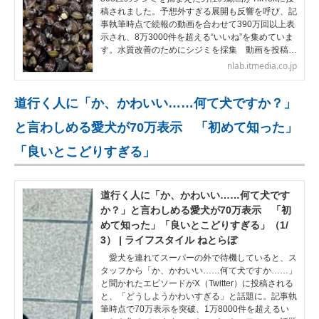
稿されました。予想外すぎる展開も反響を呼び、記
事執筆時点で続報の動画を合わせて390万回以上表
示され、8万3000件を超える“いいね”を集めていま
す。水質改善のためにシジミを採集 動画を投稿…
nlab.itmedia.co.jp
道行く人に「か、かわいい……何て犬ですか？」
と言わしめる愛犬が70万表示 「初めて知った」
「良いとこどりすぎる」
道行く人に「か、かわいい……何て犬です
か？」と言わしめる愛犬が70万表示 「初
めて知った」「良いとこどりすぎる」（1/
3） | ライフスタイル ねとらぼ
愛犬を連れてスーパーの外で待機していると、ス
タッフから「か、かわいい……何て犬ですか……」
と聞かれたエピソードがX（Twitter）に投稿される
と、「どうしようかわいすぎる」と話題に。記事執
筆時点で70万表示を突破、1万8000件を超えるい