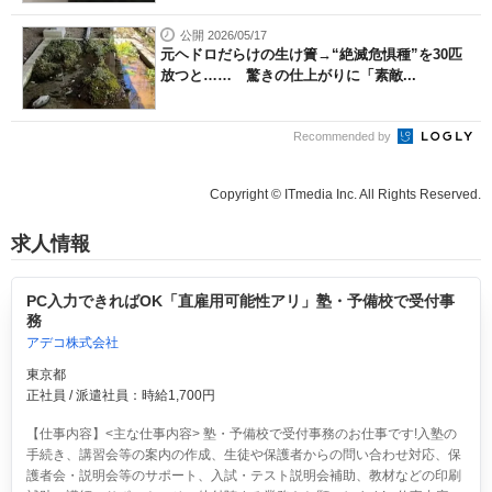
公開 2026/05/17
元ヘドロだらけの生け簀→“絶滅危惧種”を30匹
放つと…… 驚きの仕上がりに「素敵...
Recommended by
Copyright © ITmedia Inc. All Rights Reserved.
求人情報
PC入力できればOK「直雇用可能性アリ」塾・予備校で受付事
務
アデコ株式会社
東京都
正社員 / 派遣社員：時給1,700円
【仕事内容】<主な仕事内容> 塾・予備校で受付事務のお仕事です!入塾の
手続き、講習会等の案内の作成、生徒や保護者からの問い合わせ対応、保
護者会・説明会等のサポート、入試・テスト説明会補助、教材などの印刷