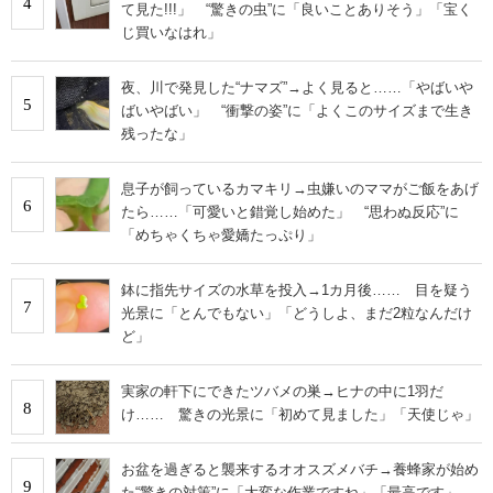
4
て見た!!!」 “驚きの虫”に「良いことありそう」「宝く
じ買いなはれ」
夜、川で発見した“ナマズ”→よく見ると……「やばいや
5
ばいやばい」 “衝撃の姿”に「よくこのサイズまで生き
残ったな」
息子が飼っているカマキリ→虫嫌いのママがご飯をあげ
6
たら……「可愛いと錯覚し始めた」 “思わぬ反応”に
「めちゃくちゃ愛嬌たっぷり」
鉢に指先サイズの水草を投入→1カ月後…… 目を疑う
7
光景に「とんでもない」「どうしよ、まだ2粒なんだけ
ど」
実家の軒下にできたツバメの巣→ヒナの中に1羽だ
8
け…… 驚きの光景に「初めて見ました」「天使じゃ」
お盆を過ぎると襲来するオオスズメバチ→養蜂家が始め
9
た“驚きの対策”に「大変な作業ですね」「最高です」