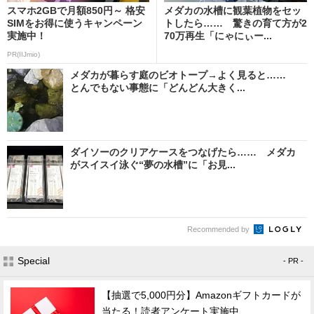
スマホ2GBで月額850円～ 格安
メダカの水槽に観葉植物をセッ
SIMをお得に使うキャンペーン
トしたら…… 驚きの育て方が2
実施中！
70万再生「にゃにぃー...
PR(IIJmio)
メダカが暮らす庭のビオトープ→よく見ると……
とんでもない事態に「どんどん大きく...
ダイソーのクリアケースをつなげたら…… メダカ
がスイスイ泳ぐ“夢の水槽”に「お見...
Recommended by
Special
- PR -
【抽選で5,000円分】Amazonギフトカードが
当たる！読者アンケート実施中