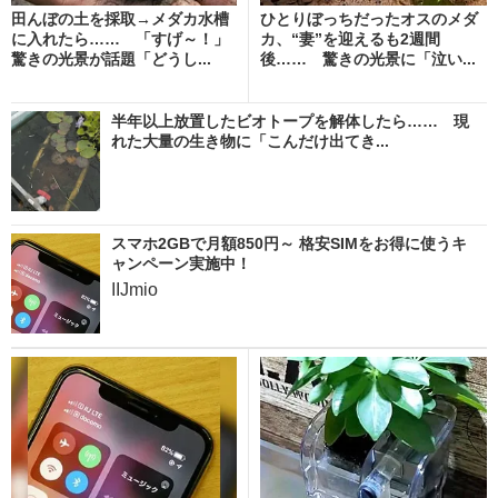
田んぼの土を採取→メダカ水槽
ひとりぼっちだったオスのメダ
に入れたら…… 「すげ～！」
カ、“妻”を迎えるも2週間
驚きの光景が話題「どうし...
後…… 驚きの光景に「泣い...
半年以上放置したビオトープを解体したら…… 現
れた大量の生き物に「こんだけ出てき...
スマホ2GBで月額850円～ 格安SIMをお得に使うキ
ャンペーン実施中！
IIJmio