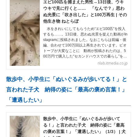
エビ100匹を捕まえた男性→13日後、ウキ
ウキで見に行くと…… 「なんで？」思わ
ぬ光景に「吹き出した」と100万再生 | その
他生き物 ねとらぼ
水をきれいにしてもらうため“エビ100匹”を投入
するも……。13日後、思わぬ光景を捉えた動画がIn
stagramに投稿されました。なおこちらは前編・後
編、合わせて100万回以上再生されています。ビオ
トープが大変なことに 動画が投稿されたのは、5
00万円で購入した“セカンドハウスでの暮らし”を…
nlab.itmedia.co.jp
散歩中、小学生に「ぬいぐるみが歩いてる！」と
言われた子犬 納得の姿に「最高の褒め言葉！」
「遭遇したい」
散歩中、小学生に「ぬいぐるみが歩いて
る！」と言われた子犬 納得の姿に「最高
の褒め言葉！」「遭遇したい」（1/3） | 犬