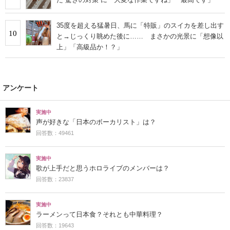
35度を超える猛暑日、馬に「特販」のスイカを差し出す
10
と→じっくり眺めた後に…… まさかの光景に「想像以
上」「高級品か！？」
アンケート
実施中
声が好きな「日本のボーカリスト」は？
回答数：49461
実施中
歌が上手だと思うホロライブのメンバーは？
回答数：23837
実施中
ラーメンって日本食？それとも中華料理？
回答数：19643