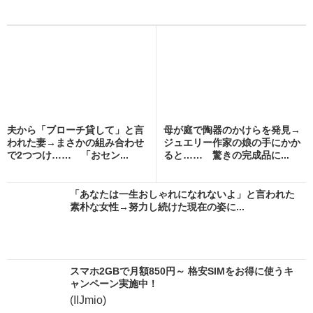
夫から「ブローチ貸して」と言
母が庭で陶器のかけらを発見→
われた妻→まさかの組み合わせ
ジュエリー作家の娘の手にかか
で2つつけ…… 「おセン...
ると…… 驚きの完成品に...
「あなたは一生おしゃれになれないよ」と言われた
素朴な女性→努力し続けた現在の姿に...
スマホ2GBで月額850円～ 格安SIMをお得に使うキ
ャンペーン実施中！
(IIJmio)