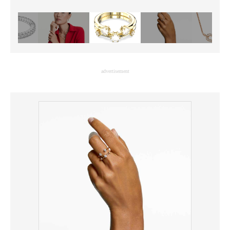
advertisement