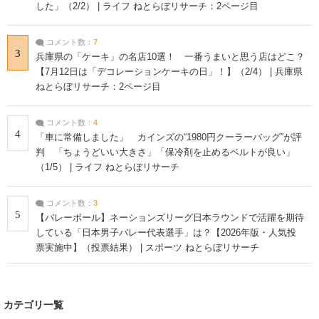
コメント数：
21
1
一番好きな「韓国の男性俳優」は？【2026年版・人気投票実施
中】 | 芸能人 ねとらぼリサーチ
コメント数：
7
2
「もっと早く買えば良かった」 カインズの“車内遮光カーテ
ン”が大人気 「プライバシーも保てて安心」「ぐっすり眠れま
した」（2/2） | ライフ ねとらぼリサーチ：2ページ目
コメント数：
7
3
兵庫県の「ケーキ」の名店10選！ 一番うまいと思う店はどこ？
【7月12日は「デコレーションケーキの日」！】（2/4） | 兵庫県
ねとらぼリサーチ：2ページ目
コメント数：
4
4
「車に常備しました」 カインズの“1980円クーラーバッグ”が評
判 「ちょうどいい大きさ」「保冷剤を止めるベルトが良い」
（1/5） | ライフ ねとらぼリサーチ