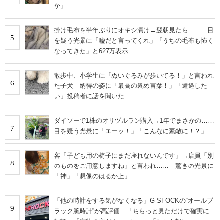
な素晴らしいことない」
寝る前に「水飲んでくる」と何度も部屋を出た小5娘→
3
怪しんだママが、冷蔵庫を開けると……「本当に笑っち
ゃう」衝撃の光景に「むしろよく我慢した」
「振り返ったらミヤマクワガタぶら下げてた」→目を疑
4
う光景が18万表示「うそだろwww」「そこ痛覚ないん
か」
掛け毛布を半年ぶりにオキシ漬け→翌朝見たら…… 目
5
を疑う光景に「嘘だと言ってくれ」「うちの毛布も怖く
なってきた」と627万表示
散歩中、小学生に「ぬいぐるみが歩いてる！」と言われ
6
た子犬 納得の姿に「最高の褒め言葉！」「遭遇した
い」投稿者に話を聞いた
ダイソーで1株のオリヅルラン購入→1年でまさかの……
7