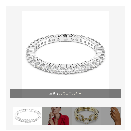
ITの今と未来を見通す
スマホと通信の最新トレンド
進化するPCとデバイスの未来
好きが集まる 比べて選べる
ビジネスと働き方のヒント
AI活用のいまが分かる
企業ITのトレンドを詳説
出典：
スワロフスキー
経営リーダーのコミュニティ
マーケ×ITの今がよく分かる
ITエンジニア向け専門サイト