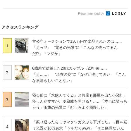
Recommended by
Special
- PR -
ねとらぼ 読者アンケートにご協力をお願いし
ます
アクセスランキング
官公庁オークションで130万円で出品されたのは……
1
「えっ!?」 “驚きの光景”に「こんなの売ってるん
だ!?」「マジか」
6歳差で結婚した20代カップル→20年後……
2
「え……」 “現在の姿”に「なぜか泣けてきた」「こん