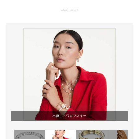
企業向けIT製品の総合サイト
advertisement
IT製品の技術・比較・事例
製造業のIT導入・活用を支援
モノづくり技術者専門サイト
エレクトロニクス専門サイト
電子設計の基本と応用
エネルギーの専門メディア
建設×テクノロジーの最前線
ちょっと気になるネットの話題
出典：
スワロフスキー