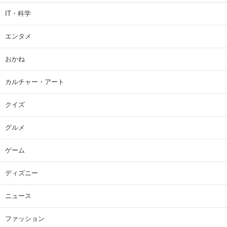
コメント数：
3
5
【バレーボール】ネーションズリーグ日本ラウンドで活躍を期待
している「日本男子バレー代表選手」は？【2026年版・人気投
票実施中】（投票結果） | スポーツ ねとらぼリサーチ
カテゴリ一覧
IT・科学
エンタメ
おかね
カルチャー・アート
クイズ
グルメ