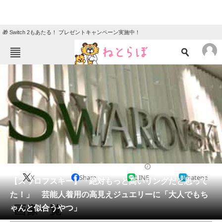
🎁 Switch 2もあたる！ プレゼントキャンペーン実施中！
ねとらぼメニュー
TOP
ニュース
エンタメ
クイズ
グルメ
地域
住まい
教育・育児
動物
リサーチ
女性
2026/05/13 21:00（公開）
X
Share
LINE
hatena
会員記事
【スワロフスキー】「絶対もっと高いリングだと思って
た！」 芸能人着用の高見えジュエリーに「大人でもち
メディア
画像一覧
ゃんと似合うやつ」
注目記事を集めた総合ページ