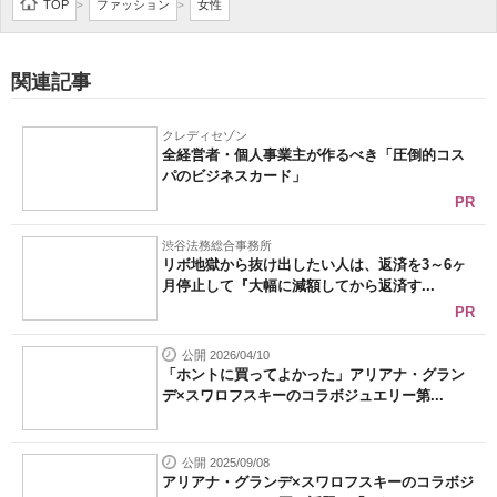
TOP
ファッション
女性
>
>
関連記事
クレディセゾン
全経営者・個人事業主が作るべき「圧倒的コス
パのビジネスカード」
PR
渋谷法務総合事務所
リボ地獄から抜け出したい人は、返済を3～6ヶ
月停止して『大幅に減額してから返済す...
PR
公開 2026/04/10
「ホントに買ってよかった」アリアナ・グラン
デ×スワロフスキーのコラボジュエリー第...
公開 2025/09/08
アリアナ・グランデ×スワロフスキーのコラボジ