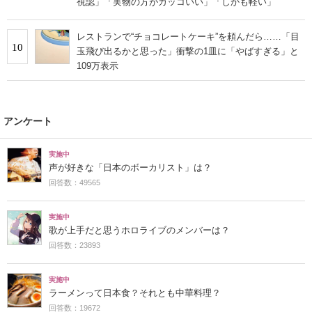
目を疑う光景に「エーッ！」「こんなに素敵に！？」
客「子ども用の椅子にまだ座れないんです」→店員「別
8
のものをご用意しますね」と言われ…… 驚きの光景に
「神」「想像のはるか上」
「他の時計をする気がなくなる」G-SHOCKの“オールブ
9
ラック腕時計”が高評価 「ちらっと見ただけで確実に
視認」「実物の方がカッコいい」「しかも軽い」
レストランで“チョコレートケーキ”を頼んだら……「目
10
玉飛び出るかと思った」衝撃の1皿に「やばすぎる」と
109万表示
アンケート
実施中
声が好きな「日本のボーカリスト」は？
回答数：49565