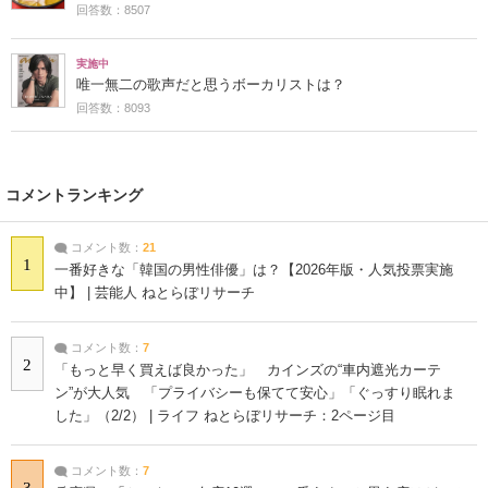
回答数：8507
実施中
唯一無二の歌声だと思うボーカリストは？
回答数：8093
コメントランキング
コメント数：
21
1
一番好きな「韓国の男性俳優」は？【2026年版・人気投票実施
中】 | 芸能人 ねとらぼリサーチ
コメント数：
7
2
「もっと早く買えば良かった」 カインズの“車内遮光カーテ
ン”が大人気 「プライバシーも保てて安心」「ぐっすり眠れま
した」（2/2） | ライフ ねとらぼリサーチ：2ページ目
コメント数：
7
3