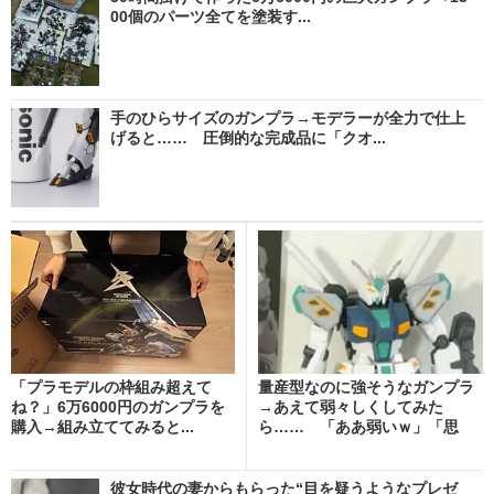
00個のパーツ全てを塗装す...
手のひらサイズのガンプラ→モデラーが全力で仕上
げると…… 圧倒的な完成品に「クオ...
「プラモデルの枠組み超えて
量産型なのに強そうなガンプラ
ね？」6万6000円のガンプラを
→あえて弱々しくしてみた
購入→組み立ててみると...
ら…… 「ああ弱いｗ」「思
想...
彼女時代の妻からもらった“目を疑うようなプレゼ