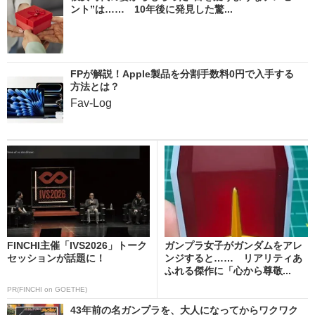
ント”は…… 10年後に発見した驚...
FPが解説！Apple製品を分割手数料0円で入手する
方法とは？
Fav-Log
FINCHI主催「IVS2026」トーク
ガンプラ女子がガンダムをアレ
セッションが話題に！
ンジすると…… リアリティあ
ふれる傑作に「心から尊敬...
PR(FINCHI on GOETHE)
43年前の名ガンプラを、大人になってからワクワク