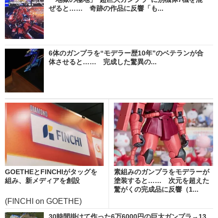
ぜると…… 奇跡の作品に反響「も...
6体のガンプラを“モデラー歴10年”のベテランが合
体させると…… 完成した驚異の...
GOETHEとFINCHIがタッグを
素組みのガンプラをモデラーが
組み、新メディアを創設
塗装すると…… 次元を超えた
驚がくの完成品に反響（1...
(FINCHI on GOETHE)
30時間掛けて作った6万6000円の巨大ガンプラ→13