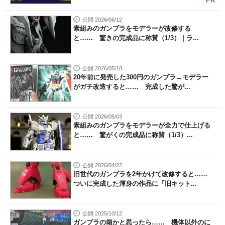
PR
公開 2026/06/12
素組みのガンプラをモデラーが改修する
と…… 驚きの完成品に称賛（1/3） | ラ...
公開 2026/05/18
20年前に発売した300円のガンプラ→モデラー
がガチ改造すると…… 完成した驚が...
公開 2026/05/03
素組みのガンプラをモデラーが全力で仕上げる
と…… 驚がくの完成品に称賛（1/3）...
公開 2026/04/22
旧世代のガンプラを2年かけて改修すると……
ついに完成した渾身の作品に「旧キット...
公開 2025/10/12
ガンプラの箱かと思ったら…… 機体以外のに