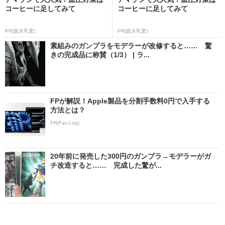
コーヒーに足してみて
コーヒーに足してみて
PR(森永乳業)
PR(森永乳業)
素組みのガンプラをモデラーが改修すると…… 驚
きの完成品に称賛（1/3） | ラ...
FPが解説！Apple製品を分割手数料0円で入手する
方法とは？
PR(Fav-Log)
20年前に発売した300円のガンプラ→モデラーがガ
チ改造すると…… 完成した驚が...