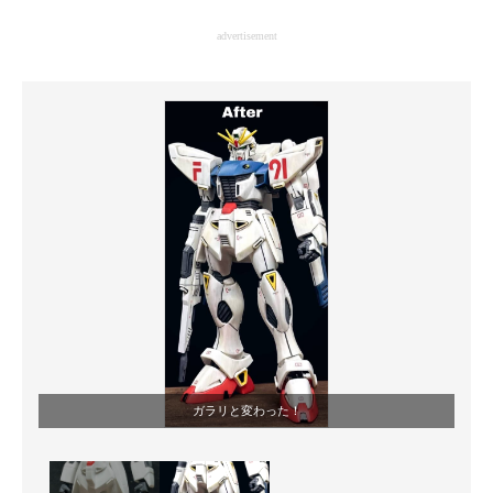
企業向けIT製品の総合サイト
advertisement
IT製品の技術・比較・事例
製造業のIT導入・活用を支援
モノづくり技術者専門サイト
エレクトロニクス専門サイト
電子設計の基本と応用
エネルギーの専門メディア
建設×テクノロジーの最前線
ちょっと気になるネットの話題
ガラリと変わった！