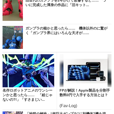
旧世代のガンプラを2年かけて改修すると…… つ
いに完成した渾身の作品に「旧キット...
ガンプラの箱かと思ったら…… 機体以外のに驚が
く「ガンプラ界にはいろんな天才が…...
名作ロボットアニメのワンシー
FPが解説！Apple製品を分割手
ンかと思ったら…… 「絵じゃ
数料0円で入手する方法とは？
ないの?!」「すさまじい...
(Fav-Log)
「地獄の極地」“超巨大ガンプラ”に別機体7機を混