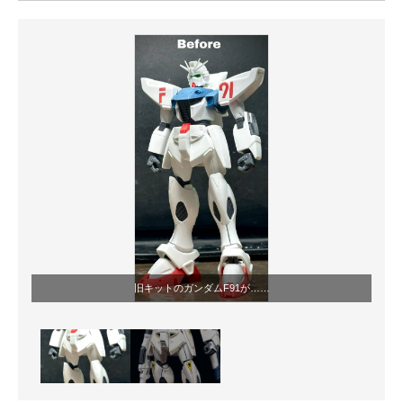
ITの今と未来を見通す
スマホと通信の最新トレンド
進化するPCとデバイスの未来
好きが集まる 比べて選べる
ビジネスと働き方のヒント
AI活用のいまが分かる
企業ITのトレンドを詳説
旧キットのガンダムF91が……
経営リーダーのコミュニティ
マーケ×ITの今がよく分かる
ITエンジニア向け専門サイト