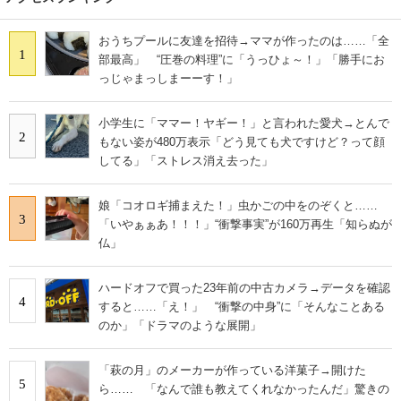
おうちプールに友達を招待→ママが作ったのは……「全
1
部最高」 “圧巻の料理”に「うっひょ～！」「勝手にお
っじゃまっしまーーす！」
小学生に「ママー！ヤギー！」と言われた愛犬→とんで
2
もない姿が480万表示「どう見ても犬ですけど？って顔
してる」「ストレス消え去った」
娘「コオロギ捕まえた！」虫かごの中をのぞくと……
3
「いやぁぁあ！！！」“衝撃事実”が160万再生「知らぬが
仏」
ハードオフで買った23年前の中古カメラ→データを確認
4
すると……「え！」 “衝撃の中身”に「そんなことある
のか」「ドラマのような展開」
「萩の月」のメーカーが作っている洋菓子→開けた
5
ら…… 「なんで誰も教えてくれなかったんだ」驚きの