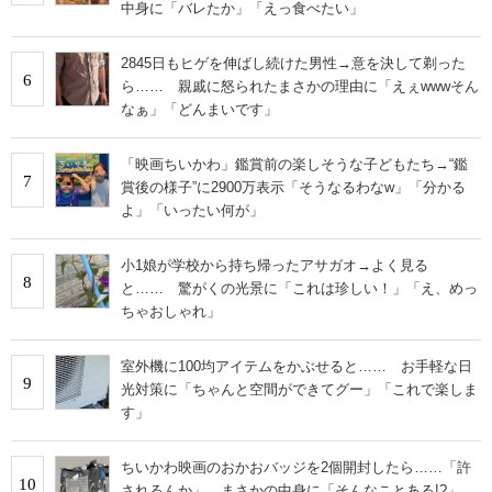
中身に「バレたか」「えっ食べたい」
2845日もヒゲを伸ばし続けた男性→意を決して剃った
6
ら…… 親戚に怒られたまさかの理由に「えぇwwwそん
なぁ」「どんまいです」
「映画ちいかわ」鑑賞前の楽しそうな子どもたち→“鑑
7
賞後の様子”に2900万表示「そうなるわなw」「分かる
よ」「いったい何が」
小1娘が学校から持ち帰ったアサガオ→よく見る
8
と…… 驚がくの光景に「これは珍しい！」「え、めっ
ちゃおしゃれ」
室外機に100均アイテムをかぶせると…… お手軽な日
9
光対策に「ちゃんと空間ができてグー」「これで楽しま
す」
ちいかわ映画のおかおバッジを2個開封したら……「許
10
されるんか」 まさかの中身に「そんなことある!?」