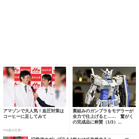
アマゾンで大人気！血圧対策は
素組みのガンプラをモデラーが
コーヒーに足してみて
全力で仕上げると…… 驚がく
の完成品に称賛（1/3）...
PR(森永乳業)