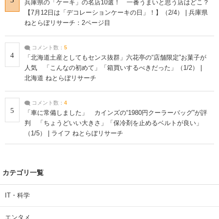
兵庫県の「ケーキ」の名店10選！ 一番うまいと思う店はどこ？
【7月12日は「デコレーションケーキの日」！】（2/4） | 兵庫県
ねとらぼリサーチ：2ページ目
コメント数：
5
4
「北海道土産としてもセンス抜群」六花亭の“店舗限定”お菓子が
人気 「こんなの初めて」「箱買いするべきだった」（1/2） |
北海道 ねとらぼリサーチ
コメント数：
4
5
「車に常備しました」 カインズの“1980円クーラーバッグ”が評
判 「ちょうどいい大きさ」「保冷剤を止めるベルトが良い」
（1/5） | ライフ ねとらぼリサーチ
カテゴリ一覧
IT・科学
エンタメ