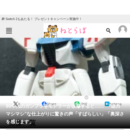
🎁 Switch 2もあたる！ プレゼントキャンペーン実施中！
ねとらぼメニュー
TOP
ニュース
エンタメ
クイズ
グルメ
地域
住まい
教育・育児
動物
リサーチ
ライフスタイル
2026/05/20 19:20（公開）
X
Share
LINE
hatena
会員記事
90年代のガンプラをモデラーが改修すると…… “迫力
マシマシ”な仕上がりに驚きの声「すばらしい」「奥深さ
メディア
画像一覧
を感じます」
注目記事を集めた総合ページ