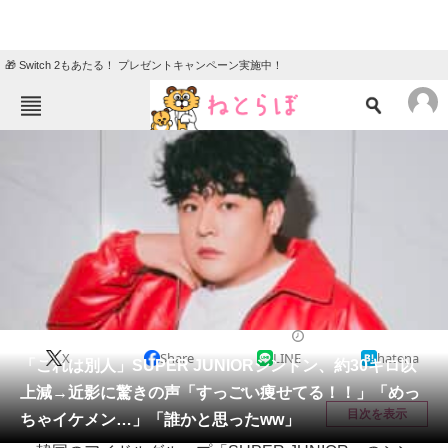
🎁 Switch 2もあたる！ プレゼントキャンペーン実施中！
ねとらぼメニュー
TOP
ニュース
エンタメ
クイズ
グルメ
地域
住まい
教育・育児
動物
リサーチ
音楽
2026/05/25 19:14（公開）
X
Share
LINE
hatena
会員記事
「これは別人」SUPER JUNIORシンドン、約30キロ以
上減→近影に驚きの声「すっごい痩せてる！！」「めっ
メディア
目次を表示
ちゃイケメン…」「誰かと思ったww」
注目記事を集めた総合ページ