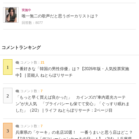
実施中
唯一無二の歌声だと思うボーカリストは？
回答数：8077
コメントランキング
コメント数：
21
1
一番好きな「韓国の男性俳優」は？【2026年版・人気投票実施
中】 | 芸能人 ねとらぼリサーチ
コメント数：
7
2
「もっと早く買えば良かった」 カインズの“車内遮光カーテ
ン”が大人気 「プライバシーも保てて安心」「ぐっすり眠れま
した」（2/2） | ライフ ねとらぼリサーチ：2ページ目
コメント数：
7
3
兵庫県の「ケーキ」の名店10選！ 一番うまいと思う店はどこ？
【7月12日は「デコレーションケーキの日」！】（2/4） | 兵庫県