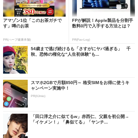
アマゾン1位「このお茶ガチで
FPが解説！Apple製品を分割手
す」噂のお茶
数料0円で入手する方法とは？
PR(ハーブ健康本舗)
PR(Fav-Log)
54歳まで逃げ続けるも「さすがにヤバ過ぎる」 千
秋、恐怖の権化な“人生初体験”も...
スマホ2GBで月額850円～ 格安SIMをお得に使うキ
ャンペーン実施中！
PR(IIJmio)
「田口淳之介に似てるw」赤西仁、父親を初公開→
「イケメン！」「鼻似てる」「ヤンチ...