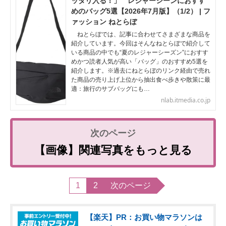
ッタリ入る！」 レジャーシーンにおすす
めのバッグ5選【2026年7月版】（1/2） | フ
ァッション ねとらぼ
ねとらぼでは、記事に合わせてさまざまな商品を
紹介しています。今回はそんなねとらぼで紹介して
いる商品の中でも“夏のレジャーシーズン”におすす
めかつ読者人気が高い「バッグ」のおすすめ5選を
紹介します。※過去にねとらぼのリンク経由で売れ
た商品の売り上げ上位から抽出食べ歩きや散策に最
適：旅行のサブバッグにも…
nlab.itmedia.co.jp
【画像】関連写真をもっと見る
1
2
次のページ
【楽天】PR：お買い物マラソンは