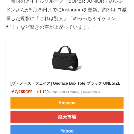
韓国のアイドルグループ「SUPER JUNIOR」のシン
ドンさんが5月25日までにInstagramを更新。約30キロ減
ITの今と未来を見通す
量した近影に「これは別人」「めっっちゃイケメン
スマホと通信の最新トレンド
だ！」など驚きの声が上がっています。
進化するPCとデバイスの未来
好きが集まる 比べて選べる
ビジネスと働き方のヒント
AI活用のいまが分かる
[ザ・ノース・フェイス] Geoface Box Tote ブラック ONESIZE
企業ITのトレンドを詳説
￥7,480
OFF：
￥1,120
2026/03/10 14:23時点｜Amazon調べ
Amazon
経営リーダーのコミュニティ
マーケ×ITの今がよく分かる
楽天市場
ITエンジニア向け専門サイト
Yahoo