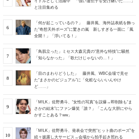
イドルとして活躍中 「強い遺伝子を受け継いだ……」
と注目集める
「何が起こっているの？」 藤井風、海外誌表紙を飾っ
6
た“奇想天外ポーズ”に驚きの嵐 新しすぎる一面に「風
全開！」「浮いてる！」
「鳥肌立った」ミセス大森元貴の“意外な特技”に騒然
7
「知らなかった」「歌だけじゃないの…！」
「目のまわりどうした」 藤井風、WBC会場で見せ
8
た“まさかのビジュアル”に「化粧ならいいんやけ
ど……」
「M!LK」佐野勇斗、“女性の写真”を誤爆→即削除も“ま
9
さかの結末”にファン爆笑「誰？」「こんな大胆にやら
かすことある？ww」
「M!LK」佐野勇斗、発表会で突然“ヒット曲のポーズ”を
10
続々披露し大サービス→会場から拍手起き照れる