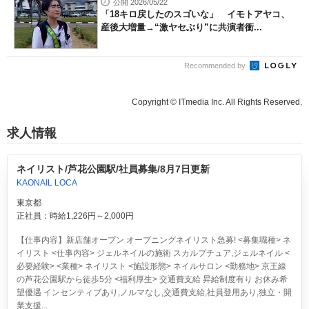
公開 2026/05/22
「18キロ戻したのスゴいな」 イモトアヤコ、
産後大増量→“激ヤセぶり”に共演者衝...
Recommended by
Copyright © ITmedia Inc. All Rights Reserved.
求人情報
ネイリスト/芦花公園駅/社員募集/8月7日更新
KAONAIL LOCA
東京都
正社員：時給1,226円～2,000円
【仕事内容】新店舗オープン オープニングネイリスト急募! <募集職種> ネ
イリスト <仕事内容> ジェルネイルの施術 スカルプチュア,ジェルネイル <
必要経験> <業種> ネイリスト <施設形態> ネイルサロン <勤務地> 京王線
の芦花公園駅から徒歩5分 <福利厚生> 交通費支給 昇給制度有り お休み希
望優遇 インセンティブあり,ノルマなし,交通費支給,社員登用あり,独立・開
業支援...