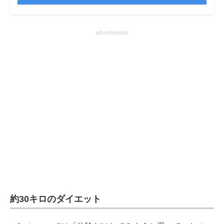
企業向けIT製品の総合サイト
advertisement
IT製品の技術・比較・事例
製造業のIT導入・活用を支援
モノづくり技術者専門サイト
エレクトロニクス専門サイト
電子設計の基本と応用
エネルギーの専門メディア
建設×テクノロジーの最前線
ちょっと気になるネットの話題
約30キロのダイエット