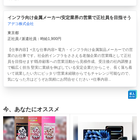
インフラ向け金属メーカー/安定業界の営業で正社員を目指そう
アデコ株式会社
東京都
正社員 / 派遣社員：時給1,900円
【仕事内容】<主な仕事内容> 電力・インフラ向け金属製品メーカーでの営
業のお仕事です。社会的インフラをささえる老舗企業の営業職として正社
員を目指せます!既存顧客への営業活動から見積作成、受注後の社内調整ま
で幅広く担当 堅実に業績を伸ばしている安定企業だからこそ、長く落ち着
いて就業したい方にピッタリ!営業未経験からでもチャレンジ可能なので、
気になった方はどうぞお気軽にお問合せください <仕事内容...
今、あなたにオススメ