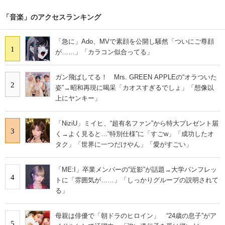
「音楽」のアクセスランキング
「急に」Ado、MVで素顔を公開し騒然「ついにご尊顔
1
が……」「カラコン似合ってる」
ガン飛ばしてる！ Mrs. GREEN APPLEの“オラついた
2
姿”→昭和再現に喝采「カオスすぎるでしょ」「想像以
上にヤンキー」
「NiziU」ミイヒ、“超有名ファン”から特大プレゼント届
3
く→よく見ると…“特別仕様”に「すごw」「成功したオ
タク」「世界に一つだけやん」「愛がすごい」
「ME:I」卒業メンバーの“近影”が話題→大学パンフレッ
4
トに「雰囲気が……」「しっかりグループの説明されて
る」
母親は俳優で「朝ドラのヒロイン」 “24歳の息子”がア
5