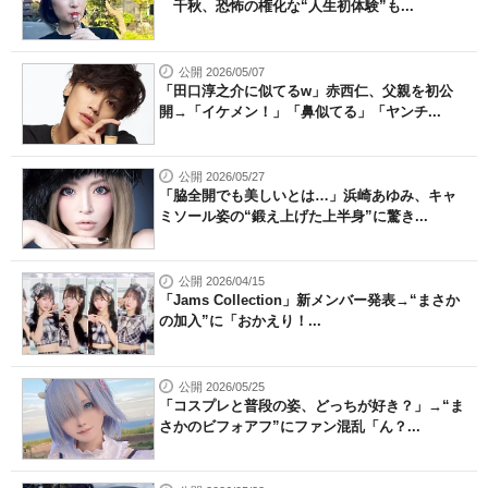
千秋、恐怖の権化な“人生初体験”も...
公開 2026/05/07
「田口淳之介に似てるw」赤西仁、父親を初公
開→「イケメン！」「鼻似てる」「ヤンチ...
公開 2026/05/27
「脇全開でも美しいとは…」浜崎あゆみ、キャ
ミソール姿の“鍛え上げた上半身”に驚き...
公開 2026/04/15
「Jams Collection」新メンバー発表→“まさか
の加入”に「おかえり！...
公開 2026/05/25
「コスプレと普段の姿、どっちが好き？」→“ま
さかのビフォアフ”にファン混乱「ん？...