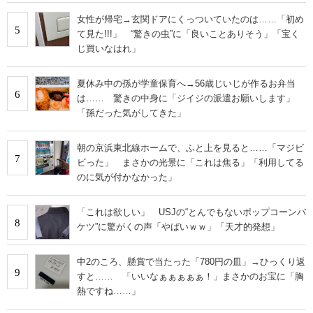
女性が帰宅→玄関ドアにくっついていたのは……「初め
5
て見た!!!」 “驚きの虫”に「良いことありそう」「宝く
じ買いなはれ」
夏休み中の孫が学童保育へ→56歳じいじが作るお弁当
6
は…… 驚きの中身に「ジイジの派遣お願いします」
「孫だった気がしてきた」
朝の京浜東北線ホームで、ふと上を見ると……「マジビ
7
ビった」 まさかの光景に「これは焦る」「利用してる
のに気が付かなかった」
「これは欲しい」 USJの“とんでもないポップコーンバ
8
ケツ”に驚がくの声「やばいｗｗ」「天才的発想」
中2のころ、懸賞で当たった「780円の皿」→ひっくり返
9
すと…… 「いいなぁぁぁぁぁ！」まさかのお宝に「胸
熱ですね……」