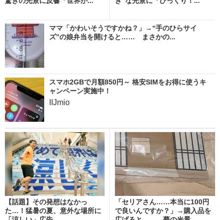
驚きの光景に反響「世界が...
ぎ”な光景に「びっくり！...
ママ「かわいそうですかね？」→“手のひらサイ
ズ”の娘弁当を開けると…… まさかの...
スマホ2GBで月額850円～ 格安SIMをお得に使うキ
ャンペーン実施中！
IIJmio
【話題】その発想はなかっ
「セリアさん……本当に100円
た…！猛暑の夏、意外な場所に
で良いんですか？」→購入品を
「涼しい」広告
広げると…… 夢の光景...