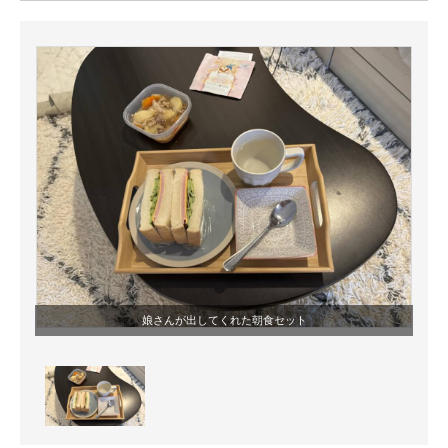
ITの今と未来を見通す
スマホと通信の最新トレンド
進化するPCとデバイスの未来
好きが集まる 比べて選べる
ビジネスと働き方のヒント
AI活用のいまが分かる
企業ITのトレンドを詳説
娘さんが出してくれた朝食セット
経営リーダーのコミュニティ
マーケ×ITの今がよく分かる
ITエンジニア向け専門サイト