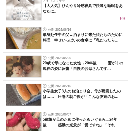
アイリスプラザ
【大人気】ひんやり冷感寝具で快適な睡眠をあ
なたに。
PR
公開 2026/06/16
単身赴任中の父→泊まりに来た娘たちのために
料理 幸せいっぱいの食卓に「私だったら...
公開 2026/05/25
20歳で母になった女性→20年後…… 驚がくの
現在の姿に反響「自慢のお母さんです...
公開 2026/05/16
小学生女子3人のお泊まり会、母が用意したの
は…… 圧巻の朝ご飯が「こんな友達のお...
公開 2026/06/07
5歳娘が母のために作ったぬいぐるみ→24年
後…… 感動の光景が「愛ですね」「それ...