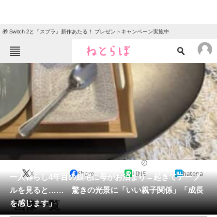
🎁 Switch 2と『スプラ』新作あたる！ プレゼントキャンペーン実施中
ねとらぼメニュー
TOP
ニュース
エンタメ
クイズ
グルメ
地域
住まい
教育・育児
動物
リサーチ
ライフスタイル
2026/05/20 21:45（公開）
X
Share
LINE
hatena
会員記事
一人暮らし4年目の娘宅に母がお泊まり→起きてテーブ
ルを見ると…… 驚きの光景に「いい親子関係」「成長
メディア
画像一覧
を感じます」
注目記事を集めた総合ページ