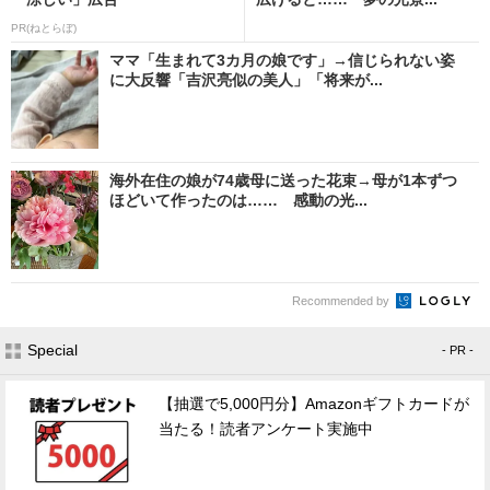
PR(ねとらぼ)
ママ「生まれて3カ月の娘です」→信じられない姿
に大反響「吉沢亮似の美人」「将来が...
海外在住の娘が74歳母に送った花束→母が1本ずつ
ほどいて作ったのは…… 感動の光...
Recommended by
Special
- PR -
【抽選で5,000円分】Amazonギフトカードが
当たる！読者アンケート実施中