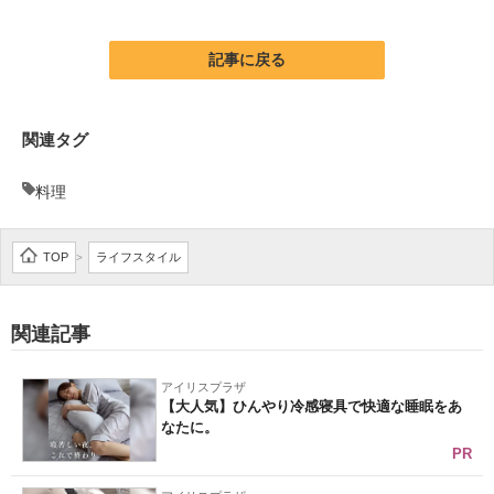
企業向けIT製品の総合サイト
記事に戻る
IT製品の技術・比較・事例
製造業のIT導入・活用を支援
関連タグ
モノづくり技術者専門サイト
料理
エレクトロニクス専門サイト
TOP
ライフスタイル
>
電子設計の基本と応用
エネルギーの専門メディア
関連記事
建設×テクノロジーの最前線
アイリスプラザ
ちょっと気になるネットの話題
【大人気】ひんやり冷感寝具で快適な睡眠をあ
なたに。
PR