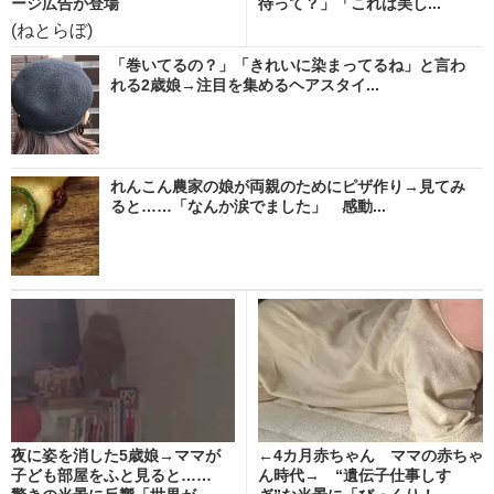
ージ広告が登場
待って？」「これは美し...
(ねとらぼ)
「巻いてるの？」「きれいに染まってるね」と言わ
れる2歳娘→注目を集めるヘアスタイ...
れんこん農家の娘が両親のためにピザ作り→見てみ
ると……「なんか涙でました」 感動...
夜に姿を消した5歳娘→ママが
←4カ月赤ちゃん ママの赤ちゃ
子ども部屋をふと見ると……
ん時代→ “遺伝子仕事しす