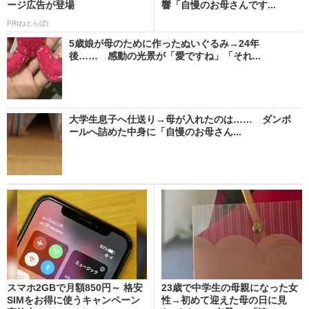
ージ広告が登場
響「自慢のお母さんです...
PR(ねとらぼ)
5歳娘が母のために作ったぬいぐるみ→24年
後…… 感動の光景が「愛ですね」「それ...
大学生息子へ仕送り→母が入れたのは…… ダンボ
ールへ詰めた中身に「自慢のお母さん...
スマホ2GBで月額850円～ 格安
23歳で中学生の母親になった女
SIMをお得に使うキャンペーン
性→初めて迎えた母の日に見