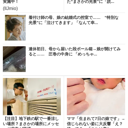
実施中！
た“まさかの光景”に「読...
(IIJmio)
着付け師の母、娘の結婚式の控室で…… “特別な
光景”に「泣けてきます」「なんて幸...
連休初日、母から届いた段ボール箱→娘が開けてみ
ると…… 圧巻の中身に 「めっちゃ...
【注目】地下鉄の駅で一番涼し
ママ「生まれて7日の娘です」→
い場所？まさかの場所にメッセ
信じられない姿に大反響「え？