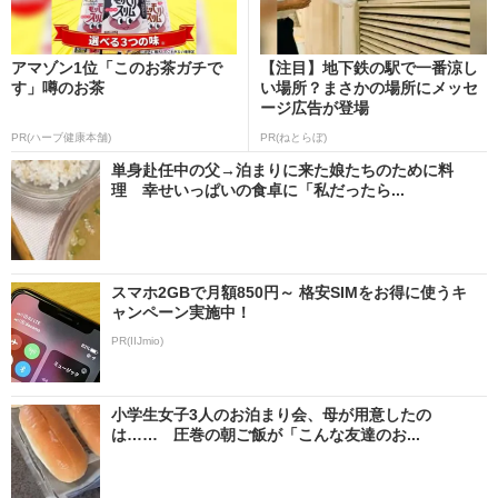
アマゾン1位「このお茶ガチで
【注目】地下鉄の駅で一番涼し
す」噂のお茶
い場所？まさかの場所にメッセ
ージ広告が登場
PR(ハーブ健康本舗)
PR(ねとらぼ)
単身赴任中の父→泊まりに来た娘たちのために料
理 幸せいっぱいの食卓に「私だったら...
スマホ2GBで月額850円～ 格安SIMをお得に使うキ
ャンペーン実施中！
PR(IIJmio)
小学生女子3人のお泊まり会、母が用意したの
は…… 圧巻の朝ご飯が「こんな友達のお...