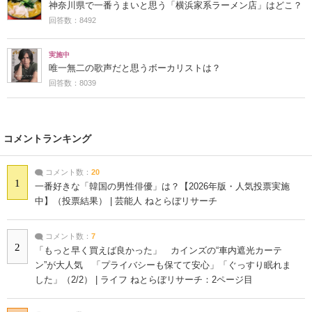
神奈川県で一番うまいと思う「横浜家系ラーメン店」はどこ？
回答数：8492
実施中
唯一無二の歌声だと思うボーカリストは？
回答数：8039
コメントランキング
コメント数：
20
1
一番好きな「韓国の男性俳優」は？【2026年版・人気投票実施
中】（投票結果） | 芸能人 ねとらぼリサーチ
コメント数：
7
2
「もっと早く買えば良かった」 カインズの“車内遮光カーテ
ン”が大人気 「プライバシーも保てて安心」「ぐっすり眠れま
した」（2/2） | ライフ ねとらぼリサーチ：2ページ目