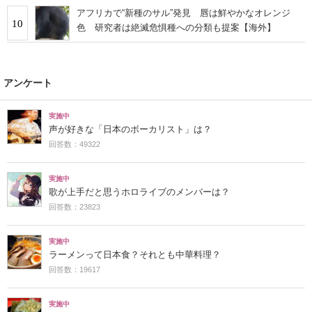
アフリカで“新種のサル”発見 唇は鮮やかなオレンジ
10
色 研究者は絶滅危惧種への分類も提案【海外】
アンケート
実施中
声が好きな「日本のボーカリスト」は？
回答数：49322
実施中
歌が上手だと思うホロライブのメンバーは？
回答数：23823
実施中
ラーメンって日本食？それとも中華料理？
回答数：19617
実施中