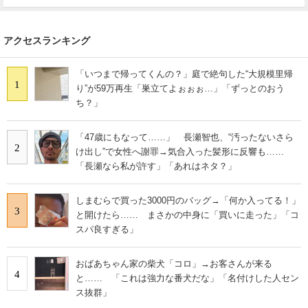
アクセスランキング
「いつまで帰ってくんの？」庭で絶句した“大規模里帰
1
り”が59万再生「巣立てよぉぉぉ…」「ずっとのおう
ち？」
「47歳にもなって……」 長瀬智也、“汚ったないさら
2
け出し”で女性へ謝罪→気合入った髪形に反響も……
「長瀬なら私が許す」「あれはネタ？」
しまむらで買った3000円のバッグ→「何か入ってる！」
3
と開けたら…… まさかの中身に「買いに走った」「コ
スパ良すぎる」
おばあちゃん家の柴犬「コロ」→お客さんが来る
4
と…… 「これは強力な番犬だな」「名付けした人セン
ス抜群」