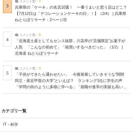
コメント数：
7
3
兵庫県の「ケーキ」の名店10選！ 一番うまいと思う店はどこ？
【7月12日は「デコレーションケーキの日」！】（2/4） | 兵庫県
ねとらぼリサーチ：2ページ目
コメント数：
5
4
「北海道土産としてもセンス抜群」六花亭の“店舗限定”お菓子が
人気 「こんなの初めて」「箱買いするべきだった」（1/2） |
北海道 ねとらぼリサーチ
コメント数：
3
5
「子供ができたら通わせたい」 今後発展していきそうな“関関
同立・産近甲龍の大学”といえば？ ランキング1位に学生の声
「学問の街のように多様に学べる」「就職や進学の実績も高い」
| 大学 ねとらぼリサーチ
カテゴリ一覧
IT・科学