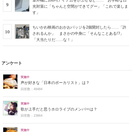
室外機に100均アイテムをかぶせると…… お手軽な日
9
光対策に「ちゃんと空間ができてグー」「これで楽しま
す」
ちいかわ映画のおかおバッジを2個開封したら……「許
10
されるんか」 まさかの中身に「そんなことある!?」
「大当たりだ……な！」
アンケート
実施中
声が好きな「日本のボーカリスト」は？
回答数：49484
実施中
歌が上手だと思うホロライブのメンバーは？
回答数：23864
実施中