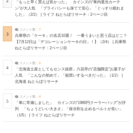
2
「もっと早く買えば良かった」 カインズの“車内遮光カーテ
ン”が大人気 「プライバシーも保てて安心」「ぐっすり眠れま
した」（2/2） | ライフ ねとらぼリサーチ：2ページ目
コメント数：
7
3
兵庫県の「ケーキ」の名店10選！ 一番うまいと思う店はどこ？
【7月12日は「デコレーションケーキの日」！】（2/4） | 兵庫県
ねとらぼリサーチ：2ページ目
コメント数：
5
4
「北海道土産としてもセンス抜群」六花亭の“店舗限定”お菓子が
人気 「こんなの初めて」「箱買いするべきだった」（1/2） |
北海道 ねとらぼリサーチ
コメント数：
4
5
「車に常備しました」 カインズの“1980円クーラーバッグ”が評
判 「ちょうどいい大きさ」「保冷剤を止めるベルトが良い」
（1/5） | ライフ ねとらぼリサーチ