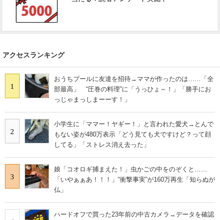
アクセスランキング
おうちプールに友達を招待→ママが作ったのは……「全
1
部最高」 “圧巻の料理”に「うっひょ～！」「勝手にお
っじゃまっしまーーす！」
小学生に「ママー！ヤギー！」と言われた愛犬→とんで
2
もない姿が480万表示「どう見ても犬ですけど？って顔
してる」「ストレス消え去った」
娘「コオロギ捕まえた！」虫かごの中をのぞくと……
3
「いやぁぁあ！！！」“衝撃事実”が160万再生「知らぬが
仏」
ハードオフで買った23年前の中古カメラ→データを確認