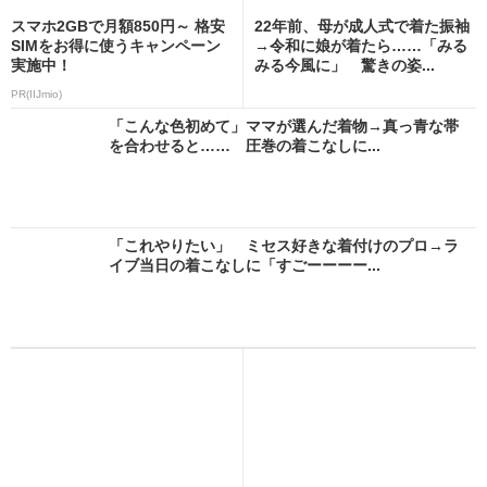
スマホ2GBで月額850円～ 格安
22年前、母が成人式で着た振袖
SIMをお得に使うキャンペーン
→令和に娘が着たら……「みる
実施中！
みる今風に」 驚きの姿...
PR(IIJmio)
「こんな色初めて」ママが選んだ着物→真っ青な帯
を合わせると…… 圧巻の着こなしに...
「これやりたい」 ミセス好きな着付けのプロ→ラ
イブ当日の着こなしに「すごーーーー...