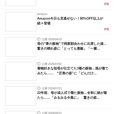
PR
Amazon
Amazon今日も見逃せない！80%OFF以上が
続々登場
PR
公開 2026/04/15
母の“青の振袖”で両家顔合わせに出席した娘→
驚きの晴れ姿に「とっても素敵」「一層...
公開 2026/07/02
着物好きな祖母が仕立てた3着の振袖→孫が着て
みたら…… “圧巻の姿”に「どんだけ...
公開 2026/07/21
22年前、母が成人式で着た振袖→令和に娘が着
たら……「みるみる今風に」 驚きの姿...
公開 2026/05/21