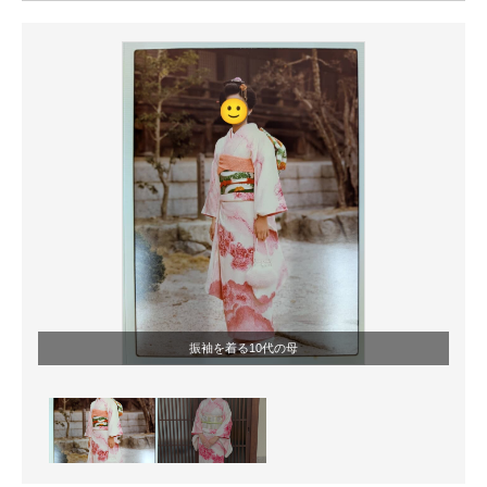
ITの今と未来を見通す
スマホと通信の最新トレンド
進化するPCとデバイスの未来
好きが集まる 比べて選べる
ビジネスと働き方のヒント
AI活用のいまが分かる
企業ITのトレンドを詳説
振袖を着る10代の母
経営リーダーのコミュニティ
マーケ×ITの今がよく分かる
ITエンジニア向け専門サイト