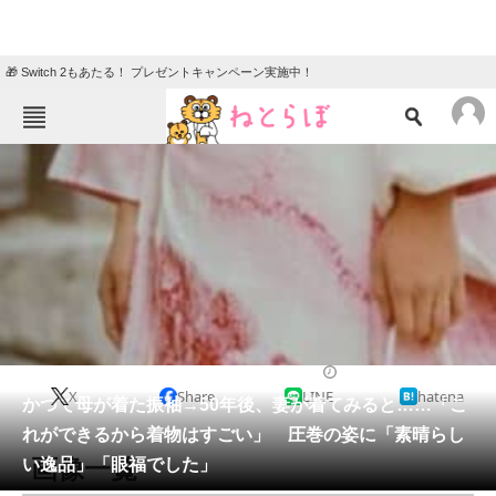
🎁 Switch 2もあたる！ プレゼントキャンペーン実施中！
ねとらぼメニュー
TOP
ニュース
エンタメ
クイズ
グルメ
地域
住まい
教育・育児
動物
リサーチ
ライフスタイル
2026/05/24 07:20（公開）
X
Share
LINE
hatena
会員記事
かつて母が着た振袖→50年後、妻が着てみると……「こ
れができるから着物はすごい」 圧巻の姿に「素晴らし
メディア
画像一覧
い逸品」「眼福でした」
注目記事を集めた総合ページ