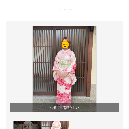
企業向けIT製品の総合サイト
advertisement
IT製品の技術・比較・事例
製造業のIT導入・活用を支援
モノづくり技術者専門サイト
エレクトロニクス専門サイト
電子設計の基本と応用
エネルギーの専門メディア
建設×テクノロジーの最前線
ちょっと気になるネットの話題
今着ても素晴らしい