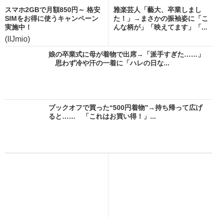
スマホ2GBで月額850円～ 格安
雅楽芸人「藝大、卒業しまし
SIMをお得に使うキャンペーン
た！」→まさかの振袖姿に「こ
実施中！
んな柄が」「映えてます」「...
(IIJmio)
娘の卒業式に母が着物で出席→「派手すぎた……」
思わず冷や汗の一着に「ハレの日な...
ブックオフで買った“500円着物”→持ち帰って広げ
ると…… 「これはお買い得！」...