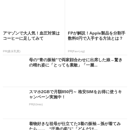
アマゾンで大人気！血圧対策は
FPが解説！Apple製品を分割手
コーヒーに足してみて
数料0円で入手する方法とは？
PR(森永乳業)
PR(Fav-Log)
母の“青の振袖”で両家顔合わせに出席した娘→驚き
の晴れ姿に「とっても素敵」「一層...
スマホ2GBで月額850円～ 格安SIMをお得に使うキ
ャンペーン実施中！
PR(IIJmio)
着物好きな祖母が仕立てた3着の振袖→孫が着てみ
たら…… “圧巻の姿”に「どんだけ...