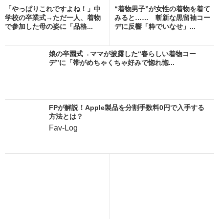
「やっぱりこれですよね！」中
“着物男子”が女性の着物を着て
学校の卒業式→ただ一人、着物
みると…… 斬新な黒留袖コー
で参加した母の姿に「品格...
デに反響「粋でいなせ」...
娘の卒園式→ママが披露した“春らしい着物コー
デ”に「帯がめちゃくちゃ好みで惚れ惚...
FPが解説！Apple製品を分割手数料0円で入手する
方法とは？
Fav-Log