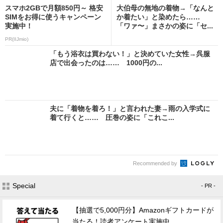
スマホ2GBで月額850円～ 格安
大伯母の無地の着物→「なんと
SIMをお得に使うキャンペーン
か着たい」と染めたら……
実施中！
「ワァ〜」まさかの姿に「セ...
PR(IIJmio)
「もう浴衣は買わない！」と決めていた女性→呉服
店で出会ったのは…… 1000円の...
夫に「着物を着ろ！」と言われた妻→雨の入学式に
着て行くと…… 圧巻の姿に「これこ...
Recommended by
Special
- PR -
【抽選で5,000円分】Amazonギフトカードが
当たる！読者アンケート実施中