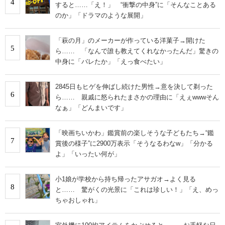
4
すると……「え！」 “衝撃の中身”に「そんなことある
のか」「ドラマのような展開」
「萩の月」のメーカーが作っている洋菓子→開けた
5
ら…… 「なんで誰も教えてくれなかったんだ」驚きの
中身に「バレたか」「えっ食べたい」
2845日もヒゲを伸ばし続けた男性→意を決して剃った
6
ら…… 親戚に怒られたまさかの理由に「えぇwwwそん
なぁ」「どんまいです」
「映画ちいかわ」鑑賞前の楽しそうな子どもたち→“鑑
7
賞後の様子”に2900万表示「そうなるわなw」「分かる
よ」「いったい何が」
小1娘が学校から持ち帰ったアサガオ→よく見る
8
と…… 驚がくの光景に「これは珍しい！」「え、めっ
ちゃおしゃれ」