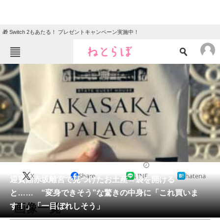
🎁 Switch 2もあたる！ プレゼントキャンペーン実施中！
ねとらぼメニュー
TOP
ニュース
エンタメ
クイズ
グルメ
地域
住まい
教育・育児
動物
リサーチ
ライフスタイル
2026/05/21 11:45（公開）
X
Share
LINE
hatena
会員記事
迎賓館赤坂離宮で見つけたお土産→袋を開ける
と…… “変身できそう”な驚きの中身に「これ買いま
メディア
画像一覧
す！」「一目ぼれしそう」
注目記事を集めた総合ページ