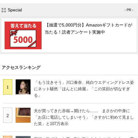
Special
- PR -
【抽選で5,000円分】Amazonギフトカードが
当たる！読者アンケート実施中
アクセスランキング
「もう泣きそう」川口春奈、純白ウエディングドレス姿
1
にネット騒然「ほんとに綺麗」「この笑顔が切なすぎ
る」
夫が買ってきた赤福→開けたら…… まさかの中身に
2
「お店に電話してしまいそう」「さすがに初めて見まし
た笑」と107万表示