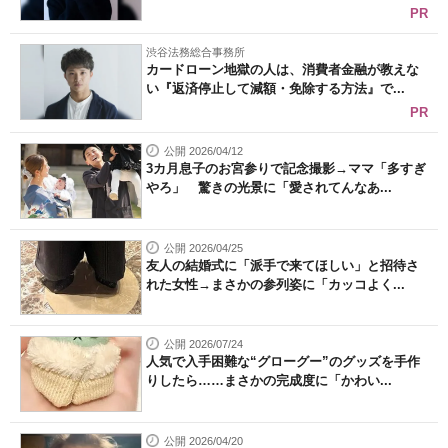
PR
渋谷法務総合事務所
カードローン地獄の人は、消費者金融が教えな
い『返済停止して減額・免除する方法』で...
PR
公開 2026/04/12
3カ月息子のお宮参りで記念撮影→ママ「多すぎ
やろ」 驚きの光景に「愛されてんなあ...
公開 2026/04/25
友人の結婚式に「派手で来てほしい」と招待さ
れた女性→まさかの参列姿に「カッコよく...
公開 2026/07/24
人気で入手困難な“グローグー”のグッズを手作
りしたら……まさかの完成度に「かわい...
公開 2026/04/20