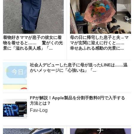
着物好きママが息子の彼女に着
母の日に帰宅した息子と夫→マ
物を着せると…… 驚がくの光
マが玄関に迎えに行くと……
景に「溢れる美人感」「...
幸せあふれる感動の光景に...
社会人デビューした息子に母が送ったLINEは……温
かいメッセージに「心強いね」「...
FPが解説！Apple製品を分割手数料0円で入手する
方法とは？
Fav-Log