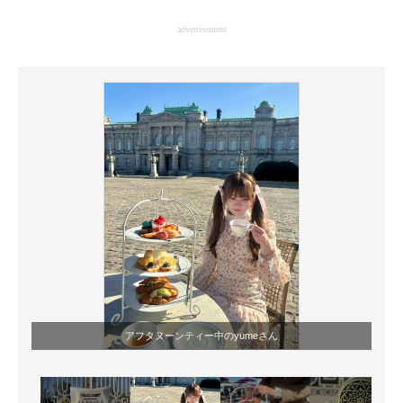
企業向けIT製品の総合サイト
advertisement
IT製品の技術・比較・事例
製造業のIT導入・活用を支援
モノづくり技術者専門サイト
エレクトロニクス専門サイト
電子設計の基本と応用
エネルギーの専門メディア
建設×テクノロジーの最前線
ちょっと気になるネットの話題
アフタヌーンティー中のyumeさん