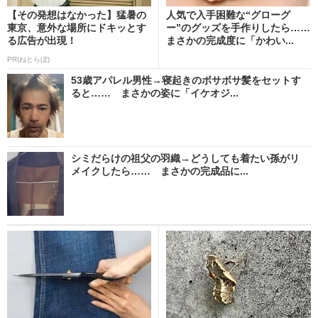
【その発想はなかった】猛暑の
人気で入手困難な“グローグ
東京、意外な場所にドキッとす
ー”のグッズを手作りしたら……
る広告が出現！
まさかの完成度に「かわい...
PR(ねとらぼ)
53歳アパレル男性→寝起きのボサボサ髪をセットす
ると…… まさかの姿に「イケオジ...
シミだらけの祖父の羽織→どうしても着たい孫がリ
メイクしたら…… まさかの完成品に...