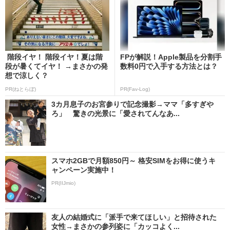
階段イヤ！ 階段イヤ！夏は階
FPが解説！Apple製品を分割手
段が暑くてイヤ！ →まさかの発
数料0円で入手する方法とは？
想で涼しく？
PR(ねとらぼ)
PR(Fav-Log)
3カ月息子のお宮参りで記念撮影→ママ「多すぎや
ろ」 驚きの光景に「愛されてんなあ...
スマホ2GBで月額850円～ 格安SIMをお得に使うキ
ャンペーン実施中！
PR(IIJmio)
友人の結婚式に「派手で来てほしい」と招待された
女性→まさかの参列姿に「カッコよく...