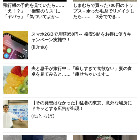
飛行機の予約を見ていたら……
しまむらで買った700円のトッ
「え！？」 “衝撃のミス”に
プス→余った毛糸でリメイクし
「ヤバっ」「気づいてよか...
たら…… 3分ででき...
スマホ2GBで月額850円～ 格安SIMをお得に使うキ
ャンペーン実施中！
(IIJmio)
夫と息子が旅行中→「寂しすぎて食欲ない」妻の食
卓を見てみると……「痩せちゃいます...
【その発想はなかった】猛暑の東京、意外な場所に
ドキッとする広告が出現！
(ねとらぼ)