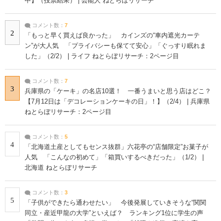
中】（投票結果） | 芸能人 ねとらぼリサーチ
コメント数：
7
2
「もっと早く買えば良かった」 カインズの“車内遮光カーテ
ン”が大人気 「プライバシーも保てて安心」「ぐっすり眠れま
した」（2/2） | ライフ ねとらぼリサーチ：2ページ目
コメント数：
7
3
兵庫県の「ケーキ」の名店10選！ 一番うまいと思う店はどこ？
【7月12日は「デコレーションケーキの日」！】（2/4） | 兵庫県
ねとらぼリサーチ：2ページ目
コメント数：
5
4
「北海道土産としてもセンス抜群」六花亭の“店舗限定”お菓子が
人気 「こんなの初めて」「箱買いするべきだった」（1/2） |
北海道 ねとらぼリサーチ
コメント数：
3
5
「子供ができたら通わせたい」 今後発展していきそうな“関関
同立・産近甲龍の大学”といえば？ ランキング1位に学生の声