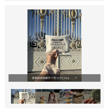
ITの今と未来を見通す
スマホと通信の最新トレンド
進化するPCとデバイスの未来
好きが集まる 比べて選べる
ビジネスと働き方のヒント
AI活用のいまが分かる
企業ITのトレンドを詳説
迎賓館赤坂離宮で見つけたのは……？
経営リーダーのコミュニティ
マーケ×ITの今がよく分かる
ITエンジニア向け専門サイト