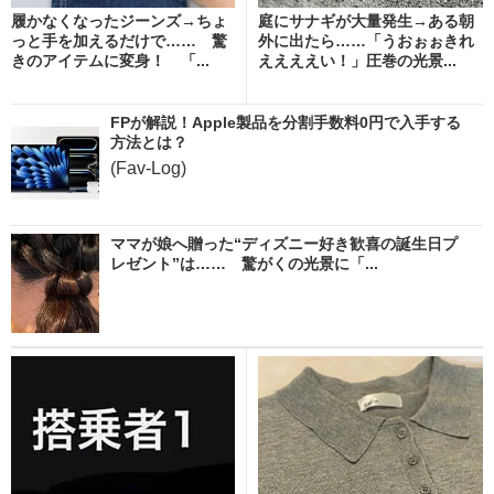
履かなくなったジーンズ→ちょ
庭にサナギが大量発生→ある朝
っと手を加えるだけで…… 驚
外に出たら……「うおぉぉきれ
きのアイテムに変身！ 「...
ええええい！」圧巻の光景...
FPが解説！Apple製品を分割手数料0円で入手する
方法とは？
(Fav-Log)
ママが娘へ贈った“ディズニー好き歓喜の誕生日プ
レゼント”は…… 驚がくの光景に「...