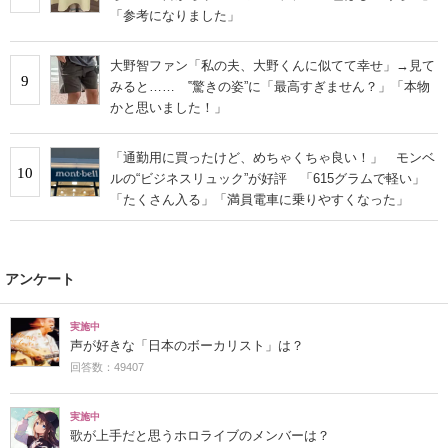
「参考になりました」
大野智ファン「私の夫、大野くんに似てて幸せ」→見て
9
みると…… ‟驚きの姿”に「最高すぎません？」「本物
かと思いました！」
「通勤用に買ったけど、めちゃくちゃ良い！」 モンベ
10
ルの“ビジネスリュック”が好評 「615グラムで軽い」
「たくさん入る」「満員電車に乗りやすくなった」
アンケート
実施中
声が好きな「日本のボーカリスト」は？
回答数：49407
実施中
歌が上手だと思うホロライブのメンバーは？