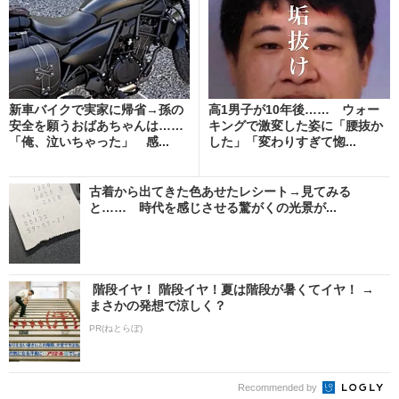
新車バイクで実家に帰省→孫の
高1男子が10年後…… ウォー
安全を願うおばあちゃんは……
キングで激変した姿に「腰抜か
「俺、泣いちゃった」 感...
した」「変わりすぎて惚...
古着から出てきた色あせたレシート→見てみる
と…… 時代を感じさせる驚がくの光景が...
階段イヤ！ 階段イヤ！夏は階段が暑くてイヤ！ →
まさかの発想で涼しく？
PR(ねとらぼ)
Recommended by