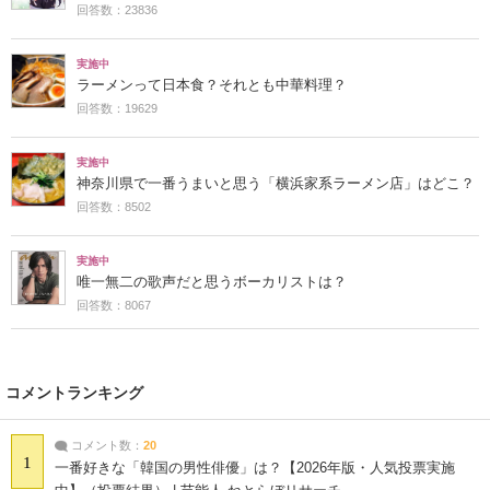
回答数：23836
実施中
ラーメンって日本食？それとも中華料理？
回答数：19629
実施中
神奈川県で一番うまいと思う「横浜家系ラーメン店」はどこ？
回答数：8502
実施中
唯一無二の歌声だと思うボーカリストは？
回答数：8067
コメントランキング
コメント数：
20
1
一番好きな「韓国の男性俳優」は？【2026年版・人気投票実施