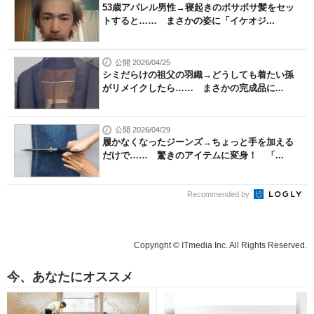
53歳アパレル男性→寝起きのボサボサ髪をセッ
トすると…… まさかの姿に「イケオジ...
公開 2026/04/25
シミだらけの祖父の羽織→どうしても着たい孫
がリメイクしたら…… まさかの完成品に...
公開 2026/04/29
履かなくなったジーンズ→ちょっと手を加える
だけで…… 驚きのアイテムに変身！ 「...
Recommended by
Copyright © ITmedia Inc. All Rights Reserved.
今、あなたにオススメ