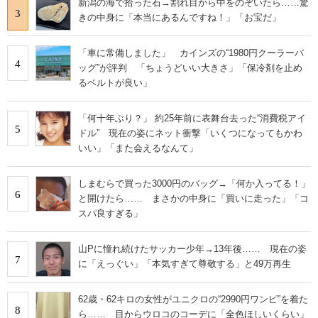
新潟の海で拾った石→割れ目から中をのぞいたら……驚
3
きの中身に「本当にあるんですね！」「お宝だ」
「車に常備しました」 カインズの“1980円クーラーバ
4
ッグ”が評判 「ちょうどいい大きさ」「保冷剤を止め
るベルトが良い」
「何十年ぶり？」 約25年前に表舞台去った“消費税アイ
5
ドル” 現在の姿にネット衝撃「いくつになってもかわ
いい」「また会えるなんて」
しまむらで買った3000円のバッグ→「何か入ってる！」
6
と開けたら…… まさかの中身に「買いに走った」「コ
スパ良すぎる」
山Pに憧れ続けたサッカー少年→13年後…… 現在の姿
7
に「えっぐい」「本気すぎて尊敬する」と49万再生
62歳・62キロの女性がユニクロの“2990円ワンピ”を着た
8
ら…… 目からウロコのコーデに「全色ほしいくらい」