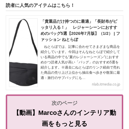
読者に人気のアイテムはこちら！
「貴重品だけ持つのに最適」「長財布がピ
ッタリ入る！」 レジャーシーンにおすす
めのバッグ5選【2026年7月版】（1/2） | フ
ァッション ねとらぼ
ねとらぼでは、記事に合わせてさまざまな商品を
紹介しています。今回はそんなねとらぼで紹介して
いる商品の中でも“夏のレジャーシーズン”におすす
めかつ読者人気が高い「バッグ」のおすすめ5選を
紹介します。※過去にねとらぼのリンク経由で売れ
た商品の売り上げ上位から抽出食べ歩きや散策に最
適：旅行のサブバッグにも…
nlab.itmedia.co.jp
【動画】Marcoさんのインテリア動
画をもっと見る