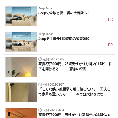
Jeep Japan
Jeepで家族と夏一番の大冒険へ！
PR
Jeep Japan
Jeep史上最長! 85時間の試乗体験
PR
公開 2026/03/15
家賃8万5000円、26歳男性が住む都内1LDK→ド
アを開けると…… 驚きの空間...
公開 2026/03/17
「こんな狭い部屋早く引っ越したい」→工夫し
て家具を置いたら…… 今では大好きにな...
公開 2026/04/04
家賃6万5000円、男性が住む築48年の2LDK→の