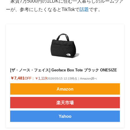
家賃7万5000円の1LDKに住む一人暮らしのルームツア
ーが、参考にしたくなるとTikTokで
話題
です。
ITの今と未来を見通す
スマホと通信の最新トレンド
進化するPCとデバイスの未来
好きが集まる 比べて選べる
ビジネスと働き方のヒント
[ザ・ノース・フェイス] Geoface Box Tote ブラック ONESIZE
AI活用のいまが分かる
￥7,481
OFF：
￥1,119
2026/05/15 12:15時点｜Amazon調べ
企業ITのトレンドを詳説
Amazon
経営リーダーのコミュニティ
楽天市場
マーケ×ITの今がよく分かる
Yahoo
ITエンジニア向け専門サイト