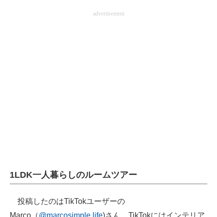
企業向けIT製品の総合サイト
advertisement
IT製品の技術・比較・事例
製造業のIT導入・活用を支援
モノづくり技術者専門サイト
エレクトロニクス専門サイト
電子設計の基本と応用
エネルギーの専門メディア
建設×テクノロジーの最前線
1LDK一人暮らしのルームツアー
ちょっと気になるネットの話題
投稿したのはTikTokユーザーの
Marco（
@marcosimple.life
)さん。TikTokにはインテリア