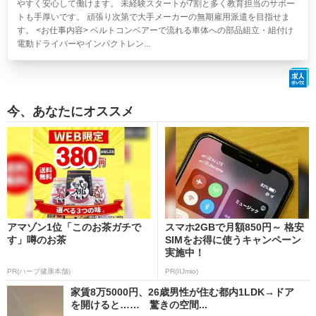
やすく安心して働けます。 未経験スタートが7割と多く教育担当のサポー
トも手厚いです。 頑張り次第で大手メーカーの無期雇用派遣を目指せま
す。 <お仕事内容> ベルトコンベアーで流れる車体への部品組立・組付け
電動ドライバーやインパクトレン...
今、あなたにオススメ
アマゾン1位「このお茶ガチで
スマホ2GBで月額850円～ 格安
す」噂のお茶
SIMをお得に使うキャンペーン
実施中！
PR(ハーブ健康本舗)
PR(IIJmio)
家賃8万5000円、26歳男性が住む都内1LDK→ドア
を開けると…… 驚きの空間...