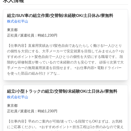
求人情報
組立/SUV車の組立作業/交替制/未経験OK/土日休み/寮無料
株式会社平山
東京都
正社員 / 派遣社員：時給1,230円
【仕事内容】直雇用実績あり!/髪色自由であなたらしく働ける!一人ひとり
の個性を大切にする、大手メーカーで安定就業を目指してみませんか? <お
すすめポイント> 髪色自由で一人ひとりの個性を大切にする職場です。 段
階的な研修制度が整っているので未経験の方も安心です。 頑張り次第で大
手メーカーの無期雇用派遣を目指せます。 <お仕事内容> 電動ドライバー
を使った部品の組み付け ドアな...
組立/小型トラックの組立/交替制/未経験OK/土日休み/寮無料
株式会社平山
東京都
正社員 / 派遣社員：時給1,230円
【仕事内容】早めのご案内が可能/迷っている段階でもOK!まずは、お気軽
にご応募ください。 <おすすめポイント> 担当工程は1か所のみなので覚え