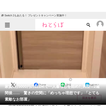
🎁 Switch 2もあたる！ プレゼントキャンペーン実施中！
ねとらぼメニュー
TOP
ニュース
エンタメ
クイズ
グルメ
地域
住まい
教育・育児
動物
リサーチ
リフォーム・リノベーション・DIY
2026/05/19 21:00（公開）
X
Share
LINE
hatena
会員記事
家賃7万5000円の1LDKで一人暮らしを始めた男性→2週
間後…… 驚きの空間に「めっちゃ理想です」「とても
メディア
目次を表示
素敵なお部屋」
注目記事を集めた総合ページ