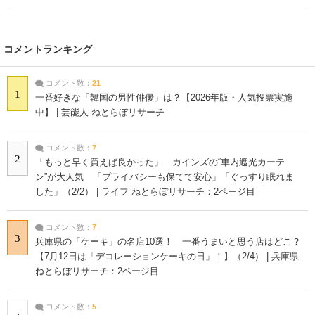
コメントランキング
コメント数：
21
1
一番好きな「韓国の男性俳優」は？【2026年版・人気投票実施
中】 | 芸能人 ねとらぼリサーチ
コメント数：
7
2
「もっと早く買えば良かった」 カインズの“車内遮光カーテ
ン”が大人気 「プライバシーも保てて安心」「ぐっすり眠れま
した」（2/2） | ライフ ねとらぼリサーチ：2ページ目
コメント数：
7
3
兵庫県の「ケーキ」の名店10選！ 一番うまいと思う店はどこ？
【7月12日は「デコレーションケーキの日」！】（2/4） | 兵庫県
ねとらぼリサーチ：2ページ目
コメント数：
5