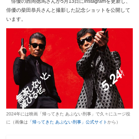
俳優の西岡徳馬さんが5月13日にInstagramを更新し、
俳優の柴田恭兵さんと撮影した記念ショットを公開して
ITの今と未来を見通す
います。
スマホと通信の最新トレンド
進化するPCとデバイスの未来
好きが集まる 比べて選べる
ビジネスと働き方のヒント
AI活用のいまが分かる
企業ITのトレンドを詳説
経営リーダーのコミュニティ
2024年には映画「帰ってきた あぶない刑事」で久々にユージ役
マーケ×ITの今がよく分かる
に（画像は
「帰ってきた あぶない刑事」公式サイト
から）
ITエンジニア向け専門サイト