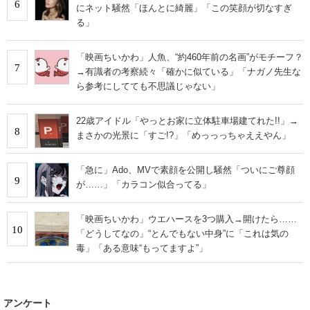
6
にネット騒然「ほんとに綺麗」「この笑顔が切なすぎ
る」
「映画ちいかわ」人魚、“約460年前の名画”がモチーフ？
7
→有識者の考察続々「確かに似ている」「ナガノ先生な
ら参考にしてても不思議じゃない」
22歳アイドル「やっとお家に立体駐車場建てれた!!」→
8
まさかの光景に「すご!?」「めっっっちゃええやん」
「急に」Ado、MVで素顔を公開し騒然「ついにご尊顔
9
が……」「カラコン似合ってる」
「映画ちいかわ」ウエハースを3つ購入→開けたら……
10
「どうしてなの」“とんでもない中身”に「これは気の
毒」「ある意味“もってますよ”」
アンケート