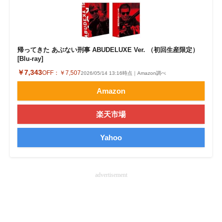
企業向けIT製品の総合サイト
IT製品の技術・比較・事例
帰ってきた あぶない刑事 ABUDELUXE Ver. （初回生産限定）
製造業のIT導入・活用を支援
[Blu-ray]
￥7,343
OFF：
￥7,507
2026/05/14 13:16時点｜Amazon調べ
モノづくり技術者専門サイト
Amazon
エレクトロニクス専門サイト
楽天市場
電子設計の基本と応用
Yahoo
エネルギーの専門メディア
建設×テクノロジーの最前線
advertisement
ちょっと気になるネットの話題