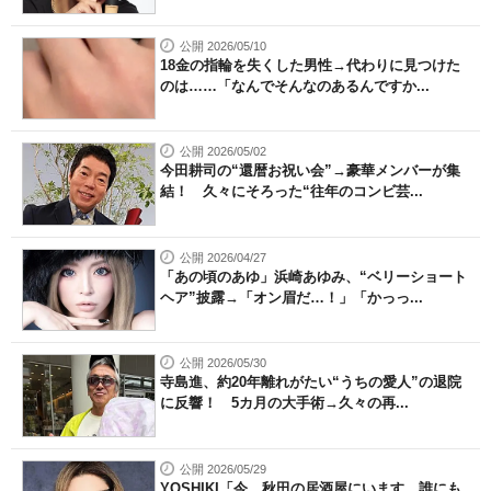
公開 2026/05/10
18金の指輪を失くした男性→代わりに見つけた
のは……「なんでそんなのあるんですか...
公開 2026/05/02
今田耕司の“還暦お祝い会”→豪華メンバーが集
結！ 久々にそろった“往年のコンビ芸...
公開 2026/04/27
「あの頃のあゆ」浜崎あゆみ、“ベリーショート
ヘア”披露→「オン眉だ…！」「かっっ...
公開 2026/05/30
寺島進、約20年離れがたい“うちの愛人”の退院
に反響！ 5カ月の大手術→久々の再...
公開 2026/05/29
YOSHIKI「今、秋田の居酒屋にいます。誰にも