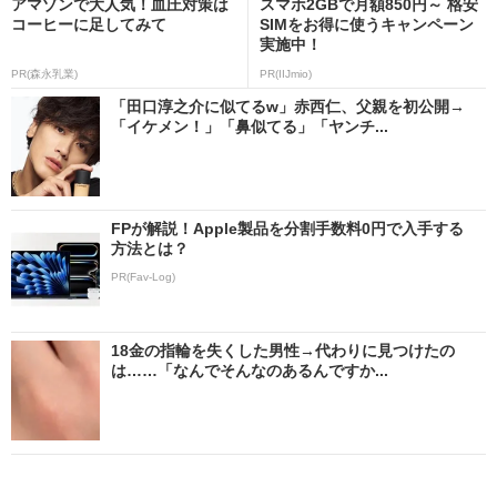
アマゾンで大人気！血圧対策は
スマホ2GBで月額850円～ 格安
コーヒーに足してみて
SIMをお得に使うキャンペーン
実施中！
PR(森永乳業)
PR(IIJmio)
「田口淳之介に似てるw」赤西仁、父親を初公開→
「イケメン！」「鼻似てる」「ヤンチ...
FPが解説！Apple製品を分割手数料0円で入手する
方法とは？
PR(Fav-Log)
18金の指輪を失くした男性→代わりに見つけたの
は……「なんでそんなのあるんですか...