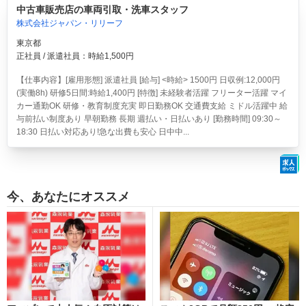
中古車販売店の車両引取・洗車スタッフ
株式会社ジャパン・リリーフ
東京都
正社員 / 派遣社員：時給1,500円
【仕事内容】[雇用形態] 派遣社員 [給与] <時給> 1500円 日収例:12,000円
(実働8h) 研修5日間:時給1,400円 [特徴] 未経験者活躍 フリーター活躍 マイ
カー通勤OK 研修・教育制度充実 即日勤務OK 交通費支給 ミドル活躍中 給
与前払い制度あり 早朝勤務 長期 週払い・日払いあり [勤務時間] 09:30～
18:30 日払い対応あり!急な出費も安心 日中中...
今、あなたにオススメ