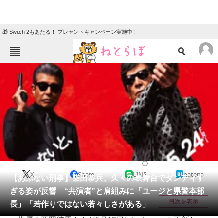
🎁 Switch 2もあたる！ プレゼントキャンペーン実施中！
ねとらぼメニュー
TOP
ニュース
エンタメ
クイズ
グルメ
地域
住まい
教育・育児
動物
リサーチ
エンタメ
2026/05/14 23:15（公開）
X
Share
LINE
hatena
会員記事
【あぶない刑事】柴田恭兵、久々の表舞台でダンディす
ぎる姿が反響 “共演者”と肩組みに「ユージと県警本部
メディア
目次を表示
長」「若作りではない若々しさがある」
注目記事を集めた総合ページ