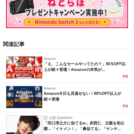
関連記事
Amazon
「え、こんなセールやってたの？」80％OFF以
上が続々登場！Amazonの本気が...
PR
Amazon
Amazon今日も見逃せない！80%OFF以上が
続々登場
PR
公開 2026/05/07
「田口淳之介に似てるw」赤西仁、父親を初公
開→「イケメン！」「鼻似てる」「ヤンチ...