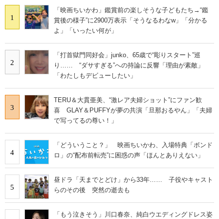
「映画ちいかわ」鑑賞前の楽しそうな子どもたち→“鑑
1
賞後の様子”に2900万表示「そうなるわなw」「分かる
よ」「いったい何が」
「打首獄門同好会」junko、65歳で“彫りスタート”巡
2
り…… “ダサすぎる”への持論に反響「理由が素敵」
「わたしもデビューしたい」
TERU＆大貫亜美、“激レア夫婦ショット”にファン歓
3
喜 GLAY＆PUFFYが夢の共演「旦那おるやん」「夫婦
で写ってるの尊い！」
「どういうこと？」 映画ちいかわ、入場特典「ボンド
4
ロ」の“配布前転売”に困惑の声「ほんとありえない」
昼ドラ「天までとどけ」から33年…… 子役やキャスト
5
らのその後 突然の逝去も
「もう泣きそう」川口春奈、純白ウエディングドレス姿