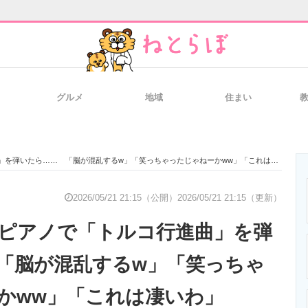
グルメ
地域
住まい
と未来を見通す
スマホと通信の最新トレンド
進化するPCとデ
を弾いたら…… 「脳が混乱するw」「笑っちゃったじゃねーかww」「これは凄いわ」
のいまが分かる
企業ITのトレンドを詳説
経営リーダーの
2026/05/21 21:15（公開）
2026/05/21 21:15（更新）
ピアノで「トルコ行進曲」を弾
T製品の総合サイト
IT製品の技術・比較・事例
製造業のIT導入
「脳が混乱するw」「笑っちゃ
かww」「これは凄いわ」