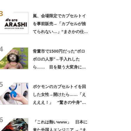
最困難で「全く見つからな
3
い」「幻……？」
嵐、会場限定でカプセルトイ
を事前販売→「カプセルが捨
てられない…」“まさかの仕
様”に「全部宝物になる」「こ
4
だわりを感じる」
骨董市で1500円だった“ボロ
ボロの人形”→手入れした
ら…… 目を疑う大変身に
「生まれ変わりましたね」
5
「べっぴんさん」
ポケモンのカプセルトイを回
した女性→開けたら……「え
えええ！」 “驚きの中身”に
「レアでしょう」「当たりで
6
すね！」
「これは熱いwww」 日本に
来た外国人エンジニア → “ま