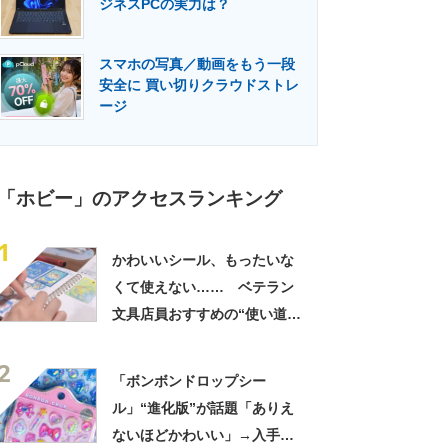
ジネスPCの実力は？
門メディア
建設×テクノロジーの最前線
スマホの写真／動画をもう一段
安全に 買い切りクラウドストレ
ージ
「ホビー」のアクセスランキング
1
かわいいシール、もったいな
くて使えない…… ベテラン
文具店員おすすめの“使い道の
最適解”に「真似っこさせてい
2
ただきます」「新しい趣味が
「ボンボンドロップシー
出来そう!!」
ル」“進化版”が話題「ありえ
ないほどかわいい」→入手は