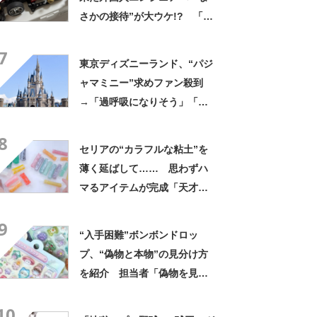
さかの接待”が大ウケ!? 「楽
しそうw」「日本人だけどや
7
りたい」と4万いいね
東京ディズニーランド、“パジ
ャマミニー”求めファン殺到
→「過呼吸になりそう」「も
のすごい殺気」 “即品切
8
れ”で高額転売も
セリアの“カラフルな粘土”を
薄く延ばして…… 思わずハ
マるアイテムが完成「天才で
すか」「これめっちゃすき」
9
“入手困難”ボンボンドロッ
プ、“偽物と本物”の見分け方
を紹介 担当者「偽物を見つ
けたら通報してほしい」
10