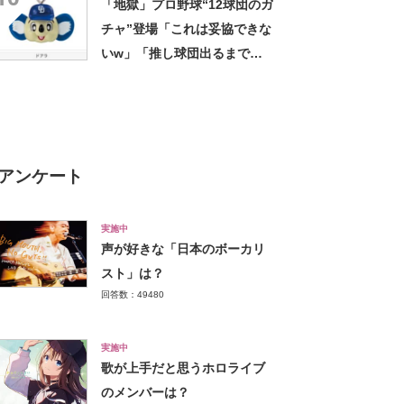
「地獄」プロ野球“12球団のガ
チャ”登場「これは妥協できな
いw」「推し球団出るまで終
われない……」
アンケート
実施中
声が好きな「日本のボーカリ
スト」は？
回答数：49480
実施中
歌が上手だと思うホロライブ
のメンバーは？