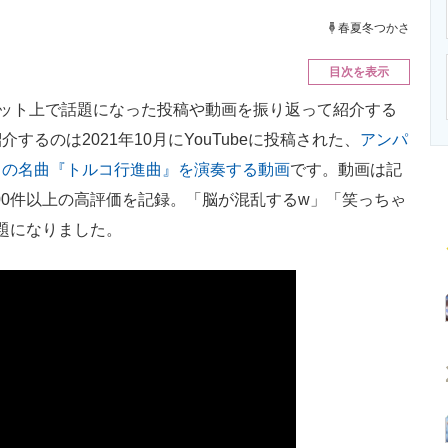
ニクス専門サイト
電子設計の基本と応用
エネルギーの専
春夏冬つかさ
目次を表示
ット上で話題になった投稿や動画を振り返って紹介する
るのは2021年10月にYouTubeに投稿された、
アンパ
トの名曲『トルコ行進曲』を演奏する動画
です。動画は記
000件以上の高評価を記録。「脳が混乱するw」「笑っちゃ
題になりました。