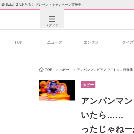
🎁 Switch 2もあたる！ プレゼントキャンペーン実施中！
メディア
TOP
ニュース
エンタメ
クイズ
注目記事を集めた総合ページ
ITの今
TOP
>
ホビー
>
アンパンマンピアノで「トルコ行進曲」
ビジネスと働き方のヒント
AI活用
ホビー
アンパンマン
ITエンジニア向け専門サイト
企業向けI
いたら…… 
ったじゃねー