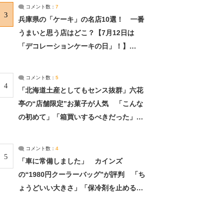
サーチ：2ページ目
コメント数：
7
3
兵庫県の「ケーキ」の名店10選！ 一番
うまいと思う店はどこ？【7月12日は
「デコレーションケーキの日」！】
（2/4） | 兵庫県 ねとらぼリサーチ：2ペ
ージ目
コメント数：
5
4
「北海道土産としてもセンス抜群」六花
亭の“店舗限定”お菓子が人気 「こんな
の初めて」「箱買いするべきだった」
（1/2） | 北海道 ねとらぼリサーチ
コメント数：
4
5
「車に常備しました」 カインズ
の“1980円クーラーバッグ”が評判 「ち
ょうどいい大きさ」「保冷剤を止めるベ
ルトが良い」（1/5） | ライフ ねとらぼ
リサーチ