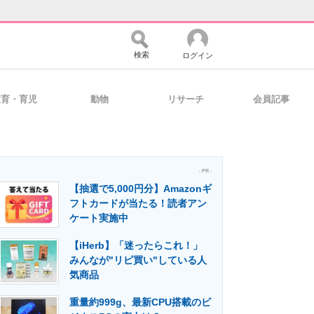
検索
ログイン
教育・育児
動物
リサーチ
会員記事
バイスの未来
好きが集まる 比べて選べる
- PR -
【抽選で5,000円分】Amazonギ
コミュニティ
マーケ×ITの今がよく分かる
フトカードが当たる！読者アン
ケート実施中
【iHerb】「迷ったらこれ！」
・活用を支援
みんなが"リピ買い"している人
気商品
重量約999g、最新CPU搭載のビ