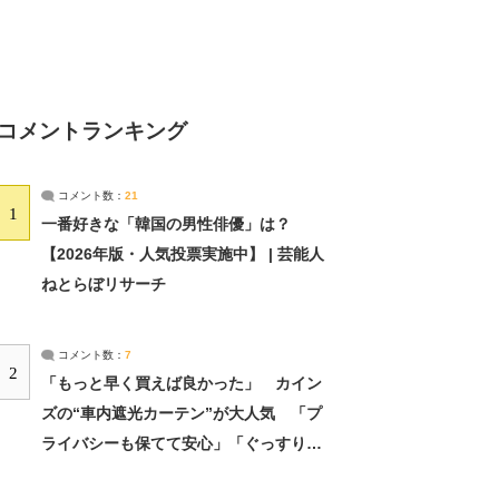
コメントランキング
コメント数：
21
1
一番好きな「韓国の男性俳優」は？
【2026年版・人気投票実施中】 | 芸能人
ねとらぼリサーチ
コメント数：
7
2
「もっと早く買えば良かった」 カイン
ズの“車内遮光カーテン”が大人気 「プ
ライバシーも保てて安心」「ぐっすり眠
れました」（2/2） | ライフ ねとらぼリ