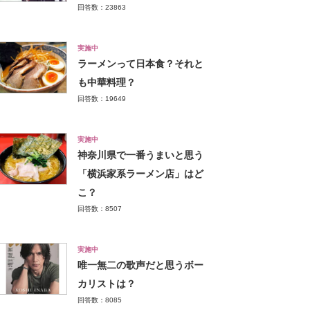
回答数：23863
実施中
ラーメンって日本食？それと
も中華料理？
回答数：19649
実施中
神奈川県で一番うまいと思う
「横浜家系ラーメン店」はど
こ？
回答数：8507
実施中
唯一無二の歌声だと思うボー
カリストは？
回答数：8085