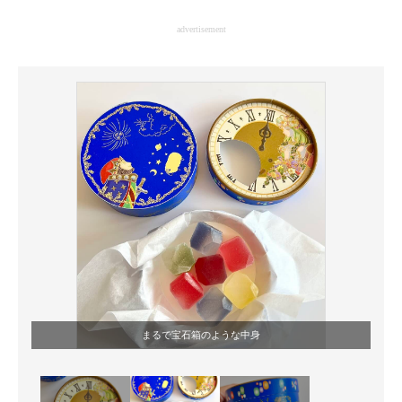
企業向けIT製品の総合サイト
advertisement
IT製品の技術・比較・事例
製造業のIT導入・活用を支援
モノづくり技術者専門サイト
エレクトロニクス専門サイト
電子設計の基本と応用
エネルギーの専門メディア
建設×テクノロジーの最前線
ちょっと気になるネットの話題
まるで宝石箱のような中身