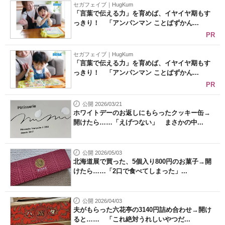
セガフェイブ｜HugKum
「言葉で伝える力」を育めば、イヤイヤ期もす
っきり！ 「アンパンマン ことばずかん...
PR
セガフェイブ｜HugKum
「言葉で伝える力」を育めば、イヤイヤ期もす
っきり！ 「アンパンマン ことばずかん...
PR
公開 2026/03/21
ホワイトデーのお返しにもらったクッキー缶→
開けたら……「えげつない」 まさかの中...
公開 2026/05/03
北海道展で買った、5個入り800円のお菓子→開
けたら……「2口で食べてしまった」...
公開 2026/04/03
夫がもらった六花亭の3140円詰め合わせ→開け
ると…… 「これ絶対うれしいやつだ...