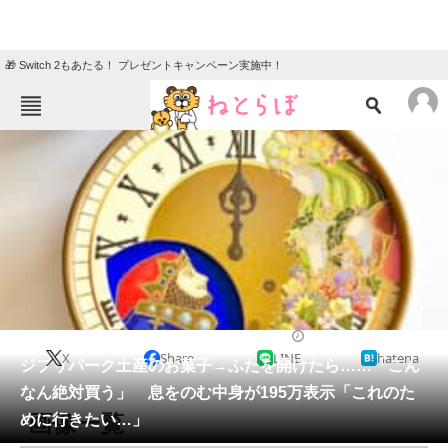
🎁 Switch 2もあたる！ プレゼントキャンペーン実施中！
ねとらぼメニュー
TOP
ニュース
エンタメ
クイズ
グルメ
地域
住まい
教育・育児
動物
リサーチ
グルメ
2026/05/23 11:55（公開）
X
Share
LINE
hatena
会員記事
ジブリパーク土産のお菓子→ふたを開けたら……「こん
なん絶対買う」 息をのむ中身が195万表示「これのた
メディア
画像一覧
めに行きたい…」
注目記事を集めた総合ページ