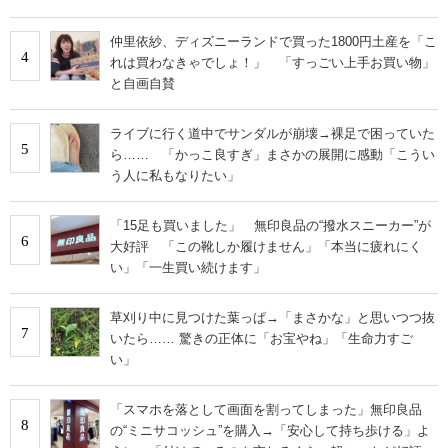
仲里依紗、ディズニーランドで買った1800円土産を「こ
4
れは買わなきゃでしょ！」 「すっごい上手お買い物」
と自画自賛
ライブに行く道中でサンダルが崩壊→裸足で困っていた
5
ら…… 「かっこ良すぎ」まさかの展開に感動「こうい
う人に私もなりたい」
「15足も買いました」 無印良品の“撥水スニーカー”が
6
大好評 「この靴しか履けません」「本当に疲れにく
い」「一生買い続けます」
草刈り中に見つけた葉っぱ→「まさかな」と思いつつ抜
7
いたら…… 驚きの正体に「お宝やね」「生命力すご
い」
「スマホを落として画面を割ってしまった」無印良品
8
の“ミニサコッシュ”を購入→「安心して持ち歩ける」よ