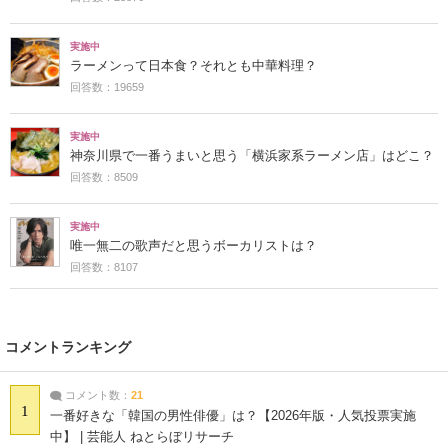
実施中
ラーメンって日本食？それとも中華料理？
回答数：19659
実施中
神奈川県で一番うまいと思う「横浜家系ラーメン店」はどこ？
回答数：8509
実施中
唯一無二の歌声だと思うボーカリストは？
回答数：8107
コメントランキング
コメント数：
21
1
一番好きな「韓国の男性俳優」は？【2026年版・人気投票実施
中】 | 芸能人 ねとらぼリサーチ