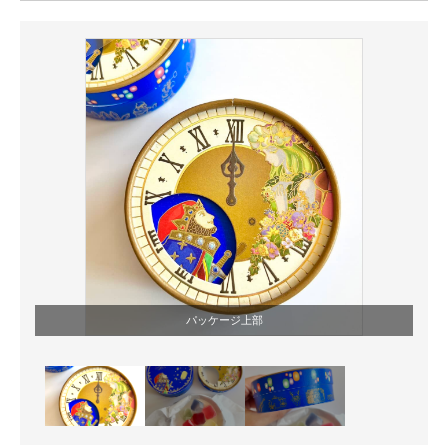
ITの今と未来を見通す
スマホと通信の最新トレンド
進化するPCとデバイスの未来
好きが集まる 比べて選べる
ビジネスと働き方のヒント
AI活用のいまが分かる
企業ITのトレンドを詳説
パッケージ上部
経営リーダーのコミュニティ
マーケ×ITの今がよく分かる
ITエンジニア向け専門サイト