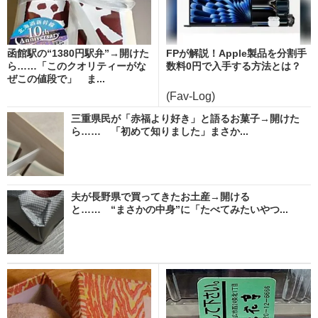
函館駅の“1380円駅弁”→開けた
FPが解説！Apple製品を分割手
ら……「このクオリティーがな
数料0円で入手する方法とは？
ぜこの値段で」 ま...
(Fav-Log)
三重県民が「赤福より好き」と語るお菓子→開けた
ら…… 「初めて知りました」まさか...
夫が長野県で買ってきたお土産→開ける
と…… “まさかの中身”に「たべてみたいやつ...