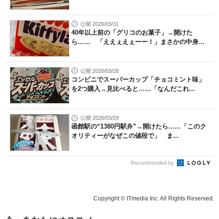
公開 2026/03/31
40年以上前の「グリコのお菓子」→開けた
ら…… 「ええぇえぇーー！」まさかの中身...
公開 2026/03/28
コンビニでスーパーカップ「チョコミント味」
を2つ購入→見比べると……「なんだこれ...
公開 2026/03/29
函館駅の“1380円駅弁”→開けたら……「このク
オリティーがなぜこの値段で」 ま...
Recommended by
Copyright © ITmedia Inc. All Rights Reserved.