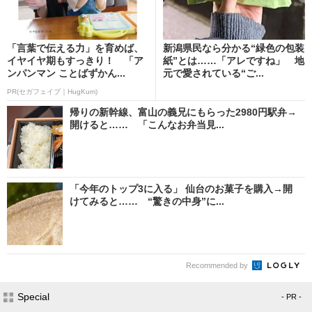
「言葉で伝える力」を育めば、
新潟県民なら分かる“緑色の包装
イヤイヤ期もすっきり！ 「ア
紙”とは……「アレですね」 地
ンパンマン ことばずかん...
元で愛されている“ご...
PR(セガフェイブ｜HugKum)
帰りの新幹線、富山の義兄にもらった2980円駅弁→
開けると…… 「こんなお弁当見...
「今年のトップ3に入る」 仙台のお菓子を購入→開
けてみると…… “驚きの中身”に...
Recommended by
Special
- PR -