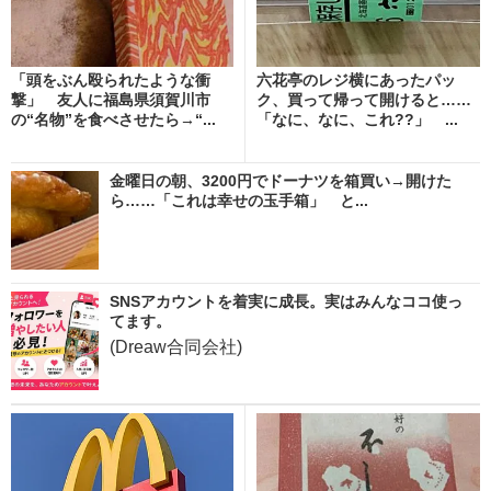
「頭をぶん殴られたような衝
六花亭のレジ横にあったパッ
撃」 友人に福島県須賀川市
ク、買って帰って開けると……
の“名物”を食べさせたら→“...
「なに、なに、これ??」 ...
金曜日の朝、3200円でドーナツを箱買い→開けた
ら……「これは幸せの玉手箱」 と...
SNSアカウントを着実に成長。実はみんなココ使っ
てます。
(Dreaw合同会社)