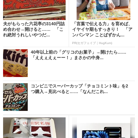
夫がもらった六花亭の3140円詰
「言葉で伝える力」を育めば、
め合わせ→開けると…… 「こ
イヤイヤ期もすっきり！ 「ア
れ絶対うれしいやつだ...
ンパンマン ことばずかん...
PR(セガフェイブ｜HugKum)
40年以上前の「グリコのお菓子」→開けたら……
「ええぇえぇーー！」まさかの中身...
コンビニでスーパーカップ「チョコミント味」を2
つ購入→見比べると……「なんだこれ...