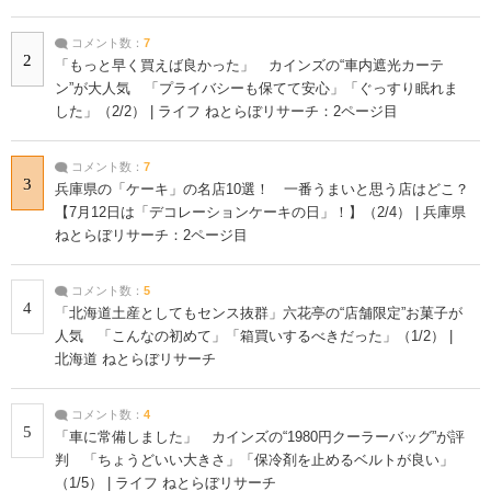
コメント数：
7
2
「もっと早く買えば良かった」 カインズの“車内遮光カーテ
ン”が大人気 「プライバシーも保てて安心」「ぐっすり眠れま
した」（2/2） | ライフ ねとらぼリサーチ：2ページ目
コメント数：
7
3
兵庫県の「ケーキ」の名店10選！ 一番うまいと思う店はどこ？
【7月12日は「デコレーションケーキの日」！】（2/4） | 兵庫県
ねとらぼリサーチ：2ページ目
コメント数：
5
4
「北海道土産としてもセンス抜群」六花亭の“店舗限定”お菓子が
人気 「こんなの初めて」「箱買いするべきだった」（1/2） |
北海道 ねとらぼリサーチ
コメント数：
4
5
「車に常備しました」 カインズの“1980円クーラーバッグ”が評
判 「ちょうどいい大きさ」「保冷剤を止めるベルトが良い」
（1/5） | ライフ ねとらぼリサーチ