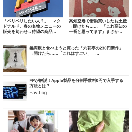
「ペリペリしたい人？」 マク
高知空港で衝動買いしたお土産
ドナルド、春の名物メニューの
→開けたら…… 「これ高知の
販売を匂わせ→待望の商品...
一番と思ってます」まさか...
義両親と食べようと買った「六花亭の230円新作」
→開けたら……「これはすごい」 ...
FPが解説！Apple製品を分割手数料0円で入手する
方法とは？
Fav-Log