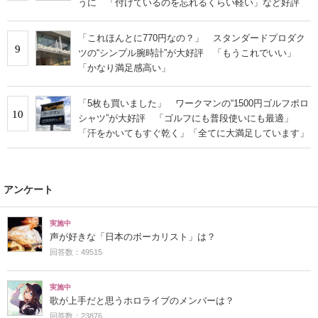
うに 「付けているのを忘れるくらい軽い」など好評
「これほんとに770円なの？」 スタンダードプロダク
9
ツの“シンプル腕時計”が大好評 「もうこれでいい」
「かなり満足感高い」
「5枚も買いました」 ワークマンの“1500円ゴルフポロ
10
シャツ”が大好評 「ゴルフにも普段使いにも最適」
「汗をかいてもすぐ乾く」「全てに大満足しています」
アンケート
実施中
声が好きな「日本のボーカリスト」は？
回答数：49515
実施中
歌が上手だと思うホロライブのメンバーは？
回答数：23876