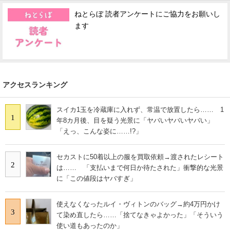
ねとらぼ 読者アンケートにご協力をお願いし
ます
アクセスランキング
スイカ1玉を冷蔵庫に入れず、常温で放置したら…… 1
1
年8カ月後、目を疑う光景に「ヤバいヤバいヤバい」
「えっ、こんな姿に……!?」
セカストに50着以上の服を買取依頼→渡されたレシート
2
は…… 「支払いまで何日か待たされた」衝撃的な光景
に「この値段はヤバすぎ」
使えなくなったルイ・ヴィトンのバッグ→約4万円かけ
3
て染め直したら……「捨てなきゃよかった」「そういう
使い道もあったのか」