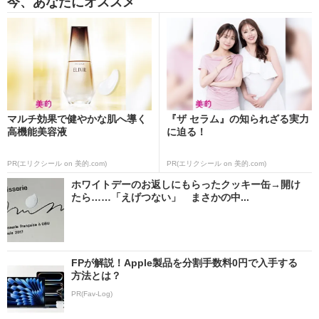
今、あなたにオススメ
マルチ効果で健やかな肌へ導く
『ザ セラム』の知られざる実力
高機能美容液
に迫る！
PR(エリクシール on 美的.com)
PR(エリクシール on 美的.com)
ホワイトデーのお返しにもらったクッキー缶→開け
たら……「えげつない」 まさかの中...
FPが解説！Apple製品を分割手数料0円で入手する
方法とは？
PR(Fav-Log)