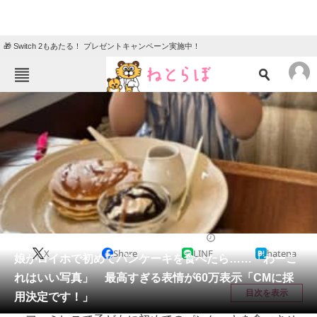
🎁 Switch 2もあたる！ プレゼントキャンペーン実施中！
ねとらぼメニュー
TOP
ニュース
エンタメ
クイズ
グルメ
地域
住まい
教育・育児
動物
リサーチ
育児
2026/05/30 08:45（公開）
X
Share
LINE
hatena
会員記事
娘がロイホで初めてパンケーキを食べたら……「わーこ
れはいい写真」 最高すぎる表情が60万表示「CMに採
メディア
目次を表示
用決定です！」
注目記事を集めた総合ページ