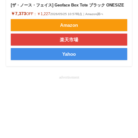
[ザ・ノース・フェイス] Geoface Box Tote ブラック ONESIZE
企業向けIT製品の総合サイト
￥7,373
OFF：
￥1,227
2026/05/25 10:57時点｜Amazon調べ
IT製品の技術・比較・事例
Amazon
製造業のIT導入・活用を支援
楽天市場
モノづくり技術者専門サイト
Yahoo
エレクトロニクス専門サイト
電子設計の基本と応用
advertisement
エネルギーの専門メディア
建設×テクノロジーの最前線
ちょっと気になるネットの話題