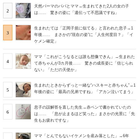
天然パーマのパパとママ→生まれてきた2人の女の子
2
は…… 驚きの姿に「遺伝って不思議ですね」
生まれたては「正岡子規に似てる」と言われた息子→1
3
年後…… まさかの“現在の姿”に「人生何度目？」「イ
ケメン確定」
ママ「これがこうなるとは誰も想像できん」→生まれた
4
て赤ちゃんが3カ月後…… 驚きの成長姿に「信じられ
ない」「ただの天使か」
生まれたときからずっと一緒な“ハスキーと赤ちゃん”→1
5
年後の姿に「最高の兄弟ですね」「アカン泣いてまう」
息子の誤解答を直した先生→赤ペンで書かれていたの
6
は…… 「息が止まるほど笑った」まさかの光景に「先
生もお疲れですな」
ママ「とんでもないイケメンを産み落とした」→6年