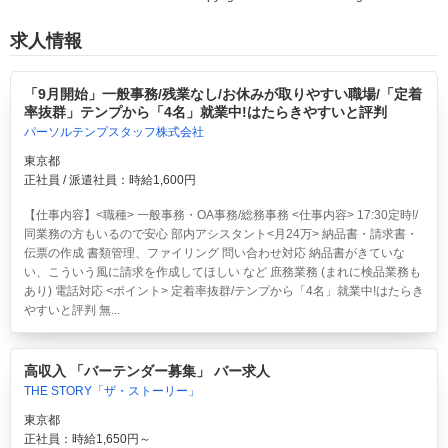
求人情報
「9月開始」一般事務/残業なし/お休みが取りやすい職場/「定着
率抜群」テンプから「4名」就業中!はたらきやすいと評判
パーソルテンプスタッフ株式会社
東京都
正社員 / 派遣社員：時給1,600円
【仕事内容】<職種> 一般事務・OA事務/総務事務 <仕事内容> 17:30定時!/
同業務の方もいるので安心 部内アシスタント<月24万> 納品書・請求書・
伝票の作成 書類管理、ファイリング 問い合わせ対応 納品書がきていな
い、こういう風に請求を作成してほしい など 庶務業務 (まれに検品業務も
あり) 電話対応 <ポイント> 定着率抜群/テンプから「4名」就業中!はたらき
やすいと評判 無...
高収入 「バーテンダー募集」 バー求人
THE STORY「ザ・ストーリー」
東京都
正社員：時給1,650円～