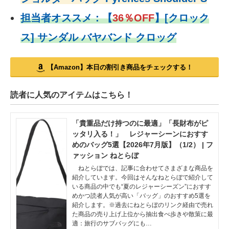
担当者オススメ：
【
36％OFF
】
[クロック
ス] サンダル バヤバンド クロッグ
【Amazon】本日の割引き商品をチェックする！
読者に人気のアイテムはこちら！
「貴重品だけ持つのに最適」「長財布がピ
ッタリ入る！」 レジャーシーンにおすす
めのバッグ5選【2026年7月版】（1/2） | フ
ァッション ねとらぼ
ねとらぼでは、記事に合わせてさまざまな商品を
紹介しています。今回はそんなねとらぼで紹介して
いる商品の中でも“夏のレジャーシーズン”におすす
めかつ読者人気が高い「バッグ」のおすすめ5選を
紹介します。※過去にねとらぼのリンク経由で売れ
た商品の売り上げ上位から抽出食べ歩きや散策に最
適：旅行のサブバッグにも…