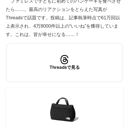
ファミレスで子どもに初めてのパンケーキを食べさせ
たら……。最高のリアクションをとらえた写真が
ITの今と未来を見通す
Threadsで話題です。投稿は、記事執筆時点で61万回以
スマホと通信の最新トレンド
上表示され、4万8000件以上の“いいね”を獲得していま
す。これは、皆が幸せになる……！
進化するPCとデバイスの未来
好きが集まる 比べて選べる
ビジネスと働き方のヒント
Threadsで見る
AI活用のいまが分かる
企業ITのトレンドを詳説
経営リーダーのコミュニティ
マーケ×ITの今がよく分かる
ITエンジニア向け専門サイト