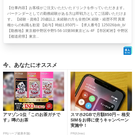
【仕事内容】お客様がご注文いただいたドリンクを作っていただきます。
バーテンダーとしての勤務経験がある方は即戦力としてご活躍いただけま
す。 【経験・資格】20歳以上 未経験の方も全然OK 経験・経歴不問 異業
種からの転職も歓迎 【給与】時給1,650円～ 【求人番号】125026/job_b/
【勤務地】東京都中野区中野5-56-10第98東京ビル 4F 【市区町村】中野区
【都道府県】東京...
今、あなたにオススメ
アマゾン1位「このお茶ガチで
スマホ2GBで月額850円～ 格安
す」噂のお茶
SIMをお得に使うキャンペーン
実施中！
PR(ハーブ健康本舗)
PR(IIJmio)