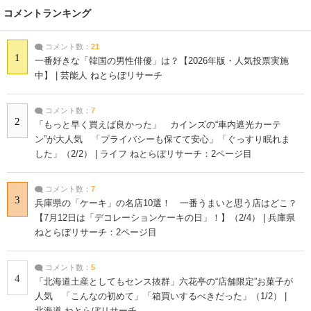
コメントランキング
コメント数：
21
1
一番好きな「韓国の男性俳優」は？【2026年版・人気投票実施
中】 | 芸能人 ねとらぼリサーチ
コメント数：
7
2
「もっと早く買えば良かった」 カインズの“車内遮光カーテ
ン”が大人気 「プライバシーも保てて安心」「ぐっすり眠れま
した」（2/2） | ライフ ねとらぼリサーチ：2ページ目
コメント数：
7
3
兵庫県の「ケーキ」の名店10選！ 一番うまいと思う店はどこ？
【7月12日は「デコレーションケーキの日」！】（2/4） | 兵庫県
ねとらぼリサーチ：2ページ目
コメント数：
5
4
「北海道土産としてもセンス抜群」六花亭の“店舗限定”お菓子が
人気 「こんなの初めて」「箱買いするべきだった」（1/2） |