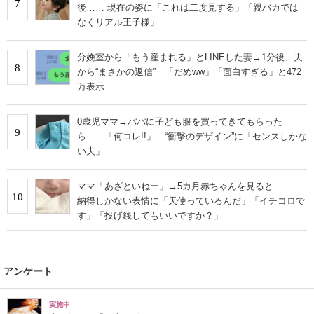
7
後…… 現在の姿に「これは二度見する」「親バカでは
なくリアル王子様」
分娩室から「もう産まれる」とLINEした妻→1分後、夫
8
から“まさかの返信” 「だめww」「面白すぎる」と472
万表示
0歳児ママ→パパに子ども服を買ってきてもらった
9
ら……「何コレ!!」 “衝撃のデザイン”に「センスしかな
い夫」
ママ「あざといねー」→5カ月赤ちゃんを見ると……
10
納得しかない表情に「天使っているんだ」「イチコロで
す」「投げ銭してもいいですか？」
アンケート
実施中