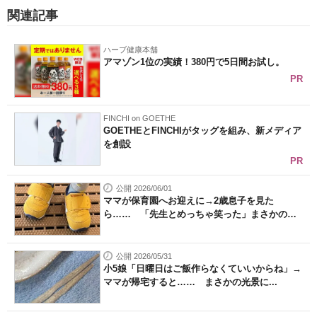
関連記事
ハーブ健康本舗
アマゾン1位の実績！380円で5日間お試し。
PR
FINCHI on GOETHE
GOETHEとFINCHIがタッグを組み、新メディア
を創設
PR
公開 2026/06/01
ママが保育園へお迎えに→2歳息子を見た
ら…… 「先生とめっちゃ笑った」まさかの
姿...
公開 2026/05/31
小5娘「日曜日はご飯作らなくていいからね」→
ママが帰宅すると…… まさかの光景に...