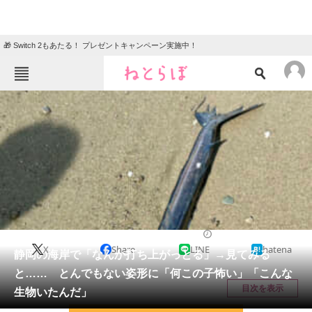
🎁 Switch 2もあたる！ プレゼントキャンペーン実施中！
ねとらぼメニュー
TOP
ニュース
エンタメ
クイズ
グルメ
地域
住まい
教育・育児
動物
リサーチ
その他生き物
2026/05/30 07:20（公開）
X
Share
LINE
hatena
会員記事
静岡の海岸で「なんか打ち上がっとる」→見てみる
と…… とんでもない姿形に「何この子怖い」「こんな
メディア
目次を表示
生物いたんだ」
注目記事を集めた総合ページ