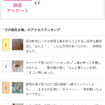
ます
「その他生き物」のアクセスランキング
店の軒先にハチが何度も巣を作ろうとする→意外な解決
1
法に「なんと！」「こんな方法があったのか」「効果あ
るんだ」
スーパーで見つけた“ハリセンボン”→連れ帰って水槽に
2
入れたら…… 数日後の姿に「なんと愛らしいお顔」
「すごい勢いあった」
静岡の海で見つけた“謎の物体”→棒でツンツンした
3
ら…… まさかの正体に「ギャーっ！」「絶対触っちゃ
ダメですよ」