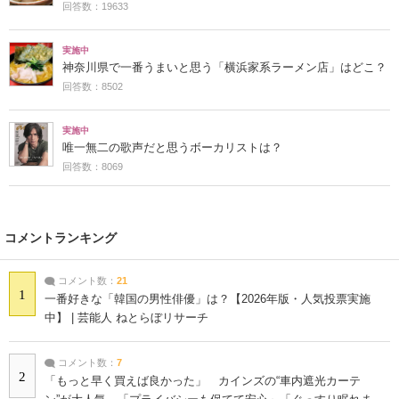
回答数：19633
実施中
神奈川県で一番うまいと思う「横浜家系ラーメン店」はどこ？
回答数：8502
実施中
唯一無二の歌声だと思うボーカリストは？
回答数：8069
コメントランキング
コメント数：
21
1
一番好きな「韓国の男性俳優」は？【2026年版・人気投票実施
中】 | 芸能人 ねとらぼリサーチ
コメント数：
7
2
「もっと早く買えば良かった」 カインズの“車内遮光カーテ