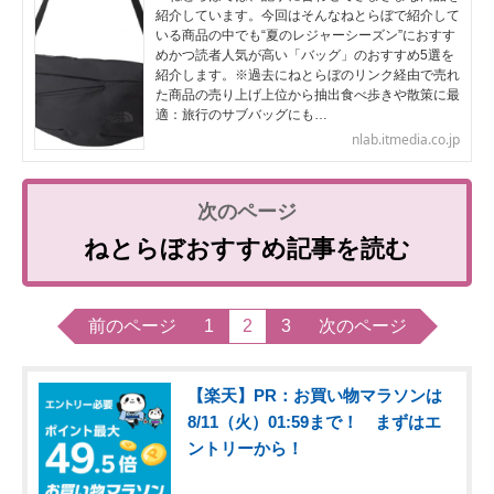
紹介しています。今回はそんなねとらぼで紹介して
いる商品の中でも“夏のレジャーシーズン”におすす
めかつ読者人気が高い「バッグ」のおすすめ5選を
紹介します。※過去にねとらぼのリンク経由で売れ
た商品の売り上げ上位から抽出食べ歩きや散策に最
適：旅行のサブバッグにも…
nlab.itmedia.co.jp
ねとらぼおすすめ記事を読む
前のページ
1
2
3
次のページ
【楽天】PR：お買い物マラソンは
8/11（火）01:59まで！ まずはエ
ントリーから！