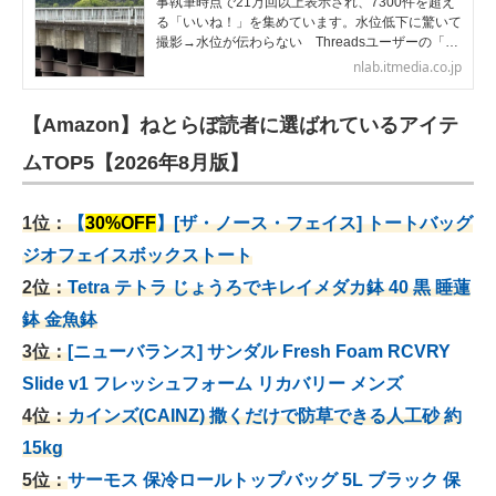
事執筆時点で21万回以上表示され、7300件を超え
る「いいね！」を集めています。水位低下に驚いて
撮影→水位が伝わらない Threadsユーザーの「…
nlab.itmedia.co.jp
【Amazon】ねとらぼ読者に選ばれているアイテ
ムTOP5【2026年8月版】
1位：
【
30%OFF
】[ザ・ノース・フェイス] トートバッグ
ジオフェイスボックストート
2位：
Tetra テトラ じょうろでキレイメダカ鉢 40
黒 睡蓮
鉢 金魚鉢
3位：
[ニューバランス] サンダル Fresh Foam RCVRY
Slide v1 フレッシュフォーム リカバリー メンズ
4位：
カインズ(CAINZ) 撒くだけで防草できる人工砂 約
15kg
5位：
サーモス 保冷ロールトップバッグ 5L ブラック 保