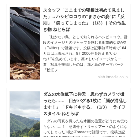
スタッフ「ここまでの寝相は初めて見まし
た」→ハシビロコウの“まさかの姿”に「反
則」「笑ってしまった」（1/3） | その他生
き物 ねとらぼ
「動かない鳥」として知られるハシビロコウ。普
段のイメージとのギャップを感じる衝撃的な姿がX
（Twitter）で話題です。投稿は記事執筆時点で164
万回以上表示され、8万2000件を超える“いい
ね！”を集めています。凛々しいイメージから一
変 写真を投稿したのは、花と鳥のテーマパーク
「松江フ…
nlab.itmedia.co.jp
ダムの水位低下に仰天→思わずカメラで撮
ったら…… 目がバグる1枚に「脳が混乱し
ます！」「ドキドキする」（1/3） | ライフ
スタイル ねとらぼ
ダムの写真を撮ったら水面の位置がどうにも伝わ
らない……！ 意図せずトリックアートのようにな
ってしまった1枚がThreadsで話題です。投稿は記