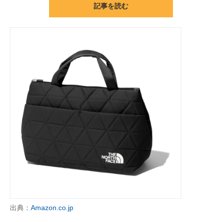
記事を読む
ITの今と未来を見通す
スマホと通信の最新トレンド
進化するPCとデバイスの未来
好きが集まる 比べて選べる
ビジネスと働き方のヒント
AI活用のいまが分かる
企業ITのトレンドを詳説
経営リーダーのコミュニティ
マーケ×ITの今がよく分かる
出典：
Amazon.co.jp
ITエンジニア向け専門サイト