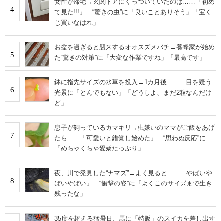
女性が帰宅→玄関ドアにくっついていたのは……「初め
4
て見た!!!」 “驚きの虫”に「良いことありそう」「宝く
じ買いなはれ」
お盆を過ぎると襲来するオオスズメバチ→養蜂家が始め
5
た“驚きの対策”に「大変な作業ですね」「最高です」
鉢に指先サイズの水草を投入→1カ月後…… 目を疑う
6
光景に「とんでもない」「どうしよ、まだ2粒なんだけ
ど」
息子が飼っているカマキリ→虫嫌いのママがご飯をあげ
7
たら……「可愛いと錯覚し始めた」 “思わぬ反応”に
「めちゃくちゃ愛嬌たっぷり」
夜、川で発見した“ナマズ”→よく見ると……「やばいや
8
ばいやばい」 “衝撃の姿”に「よくこのサイズまで生き
残ったな」
35度を超える猛暑日、馬に「特販」のスイカを差し出す