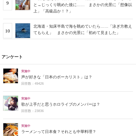
9
と→じっくり眺めた後に…… まさかの光景に「想像以
上」「高級品か！？」
北海道・知床半島で海を眺めていたら……「泳ぎ方教え
10
てもらえ」 まさかの光景に「初めて見ました」
アンケート
実施中
声が好きな「日本のボーカリスト」は？
回答数：49426
実施中
歌が上手だと思うホロライブのメンバーは？
回答数：23836
実施中
ラーメンって日本食？それとも中華料理？