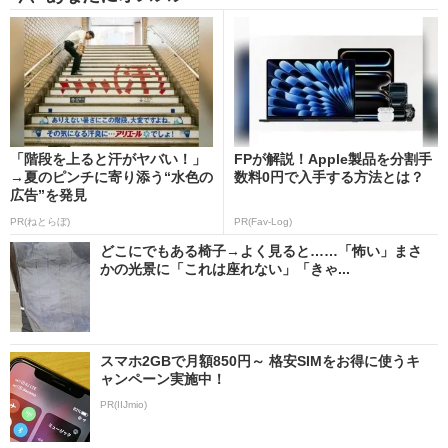
「階段を上ると汗がヤバい！」
FPが解説！Apple製品を分割手
→夏のピンチに寄り添う“水色の
数料0円で入手する方法とは？
広告”を発見
PR(ねとらぼ)
PR(Fav-Log)
どこにでもある椅子→よく見ると……「怖い」まさ
かの光景に「これは座れない」「きゃ...
スマホ2GBで月額850円～ 格安SIMをお得に使うキ
ャンペーン実施中！
PR(IIJmio)