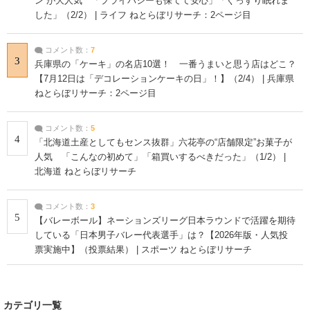
ン”が大人気 「プライバシーも保てて安心」「ぐっすり眠れま
した」（2/2） | ライフ ねとらぼリサーチ：2ページ目
コメント数：
7
3
兵庫県の「ケーキ」の名店10選！ 一番うまいと思う店はどこ？
【7月12日は「デコレーションケーキの日」！】（2/4） | 兵庫県
ねとらぼリサーチ：2ページ目
コメント数：
5
4
「北海道土産としてもセンス抜群」六花亭の“店舗限定”お菓子が
人気 「こんなの初めて」「箱買いするべきだった」（1/2） |
北海道 ねとらぼリサーチ
コメント数：
3
5
【バレーボール】ネーションズリーグ日本ラウンドで活躍を期待
している「日本男子バレー代表選手」は？【2026年版・人気投
票実施中】（投票結果） | スポーツ ねとらぼリサーチ
カテゴリ一覧