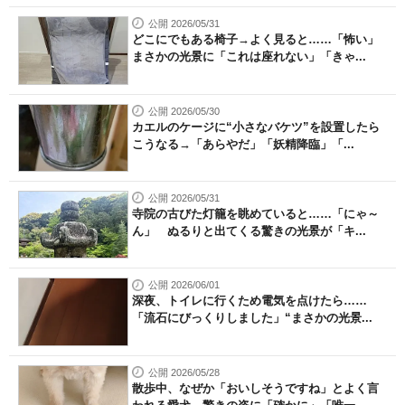
公開 2026/05/31
どこにでもある椅子→よく見ると……「怖い」
まさかの光景に「これは座れない」「きゃ...
公開 2026/05/30
カエルのケージに“小さなバケツ”を設置したら
こうなる→「あらやだ」「妖精降臨」「...
公開 2026/05/31
寺院の古びた灯籠を眺めていると……「にゃ～
ん」 ぬるりと出てくる驚きの光景が「キ...
公開 2026/06/01
深夜、トイレに行くため電気を点けたら……
「流石にびっくりしました」“まさかの光景...
公開 2026/05/28
散歩中、なぜか「おいしそうですね」とよく言