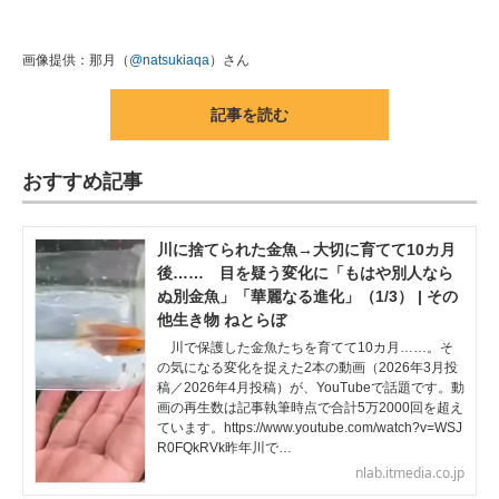
画像提供：那月（
@natsukiaqa
）さん
記事を読む
おすすめ記事
川に捨てられた金魚→大切に育てて10カ月
後…… 目を疑う変化に「もはや別人なら
ぬ別金魚」「華麗なる進化」（1/3） | その
他生き物 ねとらぼ
川で保護した金魚たちを育てて10カ月……。そ
の気になる変化を捉えた2本の動画（2026年3月投
稿／2026年4月投稿）が、YouTubeで話題です。動
画の再生数は記事執筆時点で合計5万2000回を超え
ています。https://www.youtube.com/watch?v=WSJ
R0FQkRVk昨年川で…
nlab.itmedia.co.jp