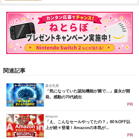
関連記事
森永乳業
「気になっていた認知機能が菌で…」森永が開
発。感動の70代続出
PR
Amazon
「え、こんなセールやってたの？」80％OFF以
上が続々登場！Amazonの本気が...
PR