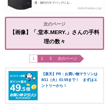
適：旅行のサブバッグにも…
nlab.itmedia.co.jp
【画像】「.堂本.MERY.」さんの手料
理の数々
1
2
3
次のページ
【楽天】PR：お買い物マラソンは
8/11（火）01:59まで！ まずはエ
ントリーから！