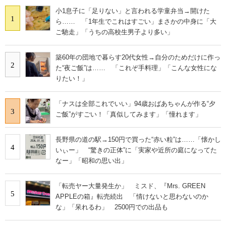
小1息子に「足りない」と言われる学童弁当→開けた
1
ら…… 「1年生でこれはすごい」まさかの中身に「大
ご馳走」「うちの高校生男子より多い」
築60年の団地で暮らす20代女性→自分のためだけに作っ
2
た“夜ご飯”は…… 「これぞ手料理」「こんな女性にな
りたい！」
「ナスは全部これでいい」94歳おばあちゃんが作る“夕
3
ご飯”がすごい！「真似してみます」「憧れます」
長野県の道の駅→150円で買った“赤い粒”は……「懐かし
4
いぃー」 “驚きの正体”に「実家や近所の庭になってた
なー」「昭和の思い出」
「転売ヤー大量発生か」 ミスド、『Mrs. GREEN
5
APPLEの箱』転売続出 「情けないと思わないのか
な」「呆れるわ」 2500円での出品も