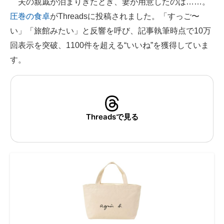
夫の親戚が泊まりきたとき、妻が用意したのは……。
圧巻の食卓
がThreadsに投稿されました。「すっご〜
ITの今と未来を見通す
い」「旅館みたい」と反響を呼び、記事執筆時点で10万
スマホと通信の最新トレンド
回表示を突破、1100件を超える“いいね”を獲得していま
す。
進化するPCとデバイスの未来
好きが集まる 比べて選べる
ビジネスと働き方のヒント
Threadsで見る
AI活用のいまが分かる
企業ITのトレンドを詳説
経営リーダーのコミュニティ
マーケ×ITの今がよく分かる
ITエンジニア向け専門サイト