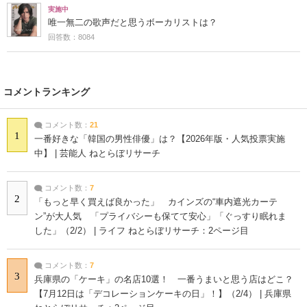
実施中
唯一無二の歌声だと思うボーカリストは？
回答数：8084
コメントランキング
コメント数：
21
1
一番好きな「韓国の男性俳優」は？【2026年版・人気投票実施
中】 | 芸能人 ねとらぼリサーチ
コメント数：
7
2
「もっと早く買えば良かった」 カインズの“車内遮光カーテ
ン”が大人気 「プライバシーも保てて安心」「ぐっすり眠れま
した」（2/2） | ライフ ねとらぼリサーチ：2ページ目
コメント数：
7
3
兵庫県の「ケーキ」の名店10選！ 一番うまいと思う店はどこ？
【7月12日は「デコレーションケーキの日」！】（2/4） | 兵庫県