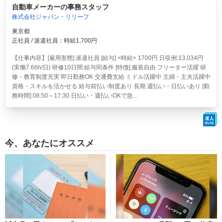
自動車メーカーの事務スタッフ
株式会社ジャパン・リリーフ
東京都
正社員 / 派遣社員：時給1,700円
【仕事内容】[雇用形態] 派遣社員 [給与] <時給> 1700円 日収例:13,034円
(実働7.66h/日) 研修10日間:給与同条件 [特徴] 服装自由 フリーター活躍 研
修・教育制度充実 即日勤務OK 交通費支給 ミドル活躍中 主婦・主夫活躍中
資格・スキルを活かせる 給与前払い制度あり 長期 週払い・日払いあり [勤
務時間] 08:50～17:30 日払い・週払いOKで急...
今、あなたにオススメ