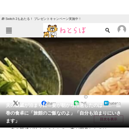
🎁 Switch 2もあたる！ プレゼントキャンペーン実施中！
ねとらぼメニュー
TOP
ニュース
エンタメ
クイズ
グルメ
地域
住まい
教育・育児
動物
リサーチ
グルメ
2026/05/21 19:30（公開）
X
Share
LINE
hatena
会員記事
夫の親戚が泊まりに→妻が朝から用意したのは…… 圧
巻の食卓に「旅館のご飯なのよ」「自分も泊まりにいき
メディア
目次を表示
ます」
注目記事を集めた総合ページ