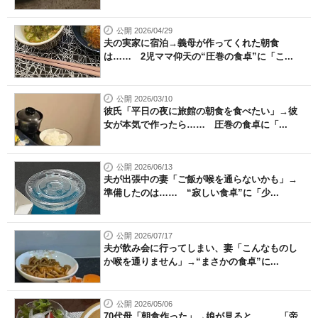
公開 2026/04/29
夫の実家に宿泊→義母が作ってくれた朝食
は…… 2児ママ仰天の“圧巻の食卓”に「こ...
公開 2026/03/10
彼氏「平日の夜に旅館の朝食を食べたい」→彼
女が本気で作ったら…… 圧巻の食卓に「...
公開 2026/06/13
夫が出張中の妻「ご飯が喉を通らないかも」→
準備したのは…… “寂しい食卓”に「少...
公開 2026/07/17
夫が飲み会に行ってしまい、妻「こんなものし
か喉を通りません」→“まさかの食卓”に...
公開 2026/05/06
70代母「朝食作った」→娘が見ると…… 「帝