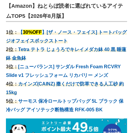
【Amazon】ねとらぼ読者に選ばれているアイテ
ムTOP5【2026年8月版】
1位：
【
30%OFF
】[ザ・ノース・フェイス] トートバッグ
ジオフェイスボックストート
2位：
Tetra テトラ じょうろでキレイメダカ鉢 40
黒 睡蓮
鉢 金魚鉢
3位：
[ニューバランス] サンダル Fresh Foam RCVRY
Slide v1 フレッシュフォーム リカバリー メンズ
4位：
カインズ(CAINZ) 撒くだけで防草できる人工砂 約
15kg
5位：
サーモス 保冷ロールトップバッグ 5L ブラック 保
冷バッグ アイソテック断熱構造 RFK-005 BK