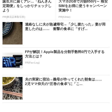
誕生月に届くアレ…「ねんきん
スマホ2GBで月額850円～ 格安
定期便」をしっかりチェックし
SIMをお得に使うキャンペーン
よう
実施中！
PR(東京証券取引所)
PR(IIJmio)
連絡なしに夫が急遽帰宅→「少し腹たった」妻が用
意したのは…… 衝撃の食卓に「すげ...
FPが解説！Apple製品を分割手数料0円で入手する
方法とは？
PR(Fav-Log)
夫の実家に宿泊→義母が作ってくれた朝食は……
2児ママ仰天の“圧巻の食卓”に「こ...