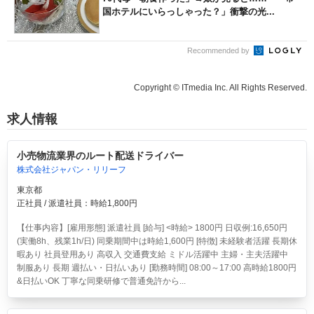
国ホテルにいらっしゃった？」衝撃の光...
Recommended by
Copyright © ITmedia Inc. All Rights Reserved.
求人情報
小売物流業界のルート配送ドライバー
株式会社ジャパン・リリーフ
東京都
正社員 / 派遣社員：時給1,800円
【仕事内容】[雇用形態] 派遣社員 [給与] <時給> 1800円 日収例:16,650円
(実働8h、残業1h/日) 同乗期間中は時給1,600円 [特徴] 未経験者活躍 長期休
暇あり 社員登用あり 高収入 交通費支給 ミドル活躍中 主婦・主夫活躍中
制服あり 長期 週払い・日払いあり [勤務時間] 08:00～17:00 高時給1800円
&日払いOK 丁寧な同乗研修で普通免許から...