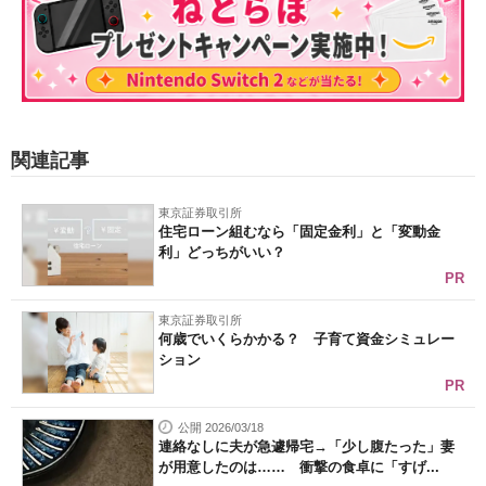
関連記事
東京証券取引所
住宅ローン組むなら「固定金利」と「変動金
利」どっちがいい？
PR
東京証券取引所
何歳でいくらかかる？ 子育て資金シミュレー
ション
PR
公開 2026/03/18
連絡なしに夫が急遽帰宅→「少し腹たった」妻
が用意したのは…… 衝撃の食卓に「すげ...