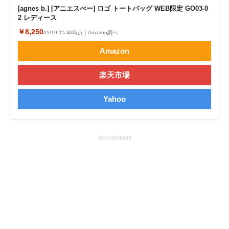
[agnes b.] [アニエスべー] ロゴ トートバッグ WEB限定 GO03‐0
企業向けIT製品の総合サイト
2 レディース
￥8,250
05/19 15:46時点｜Amazon調べ
IT製品の技術・比較・事例
Amazon
製造業のIT導入・活用を支援
楽天市場
モノづくり技術者専門サイト
Yahoo
エレクトロニクス専門サイト
電子設計の基本と応用
advertisement
エネルギーの専門メディア
建設×テクノロジーの最前線
ちょっと気になるネットの話題