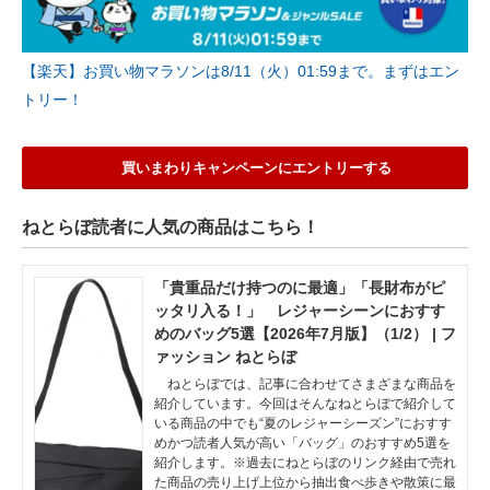
【楽天】お買い物マラソンは8/11（火）01:59まで。まずはエン
トリー！
買いまわりキャンペーンにエントリーする
ねとらぼ読者に人気の商品はこちら！
「貴重品だけ持つのに最適」「長財布がピ
ッタリ入る！」 レジャーシーンにおすす
めのバッグ5選【2026年7月版】（1/2） | フ
ァッション ねとらぼ
ねとらぼでは、記事に合わせてさまざまな商品を
紹介しています。今回はそんなねとらぼで紹介して
いる商品の中でも“夏のレジャーシーズン”におすす
めかつ読者人気が高い「バッグ」のおすすめ5選を
紹介します。※過去にねとらぼのリンク経由で売れ
た商品の売り上げ上位から抽出食べ歩きや散策に最