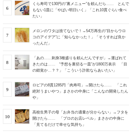
くら寿司で130円の“裏メニュー”を頼んだら…… とんで
6
もない1皿に「やばい明日いく」「これ10貫ぐらい食べ
たい」
メロンのワタは捨てないで！→54万再生の“目からウロ
7
コのアイデア”に「知らなかった！」「そうすれば良か
ったんだ」
「あの……刺身3種盛りを頼んだんですが」→運ばれて
8
きたのは…… “予想を裏切る一皿”が1800万表示 「目
の錯覚か…？？」「こういう詐欺ならあいたい」
ロピアの8貫1285円「肉寿司」→開けたら…… 「これ
9
絶対うまいやつ」まさかの中身に「こんなの開発したん
や」
高校生男子の母「お弁当の適量が分からない」→フタを
10
開けたら…… 「プロのお店レベル」まさかの中身に
「見てるだけで幸せな気持ち」