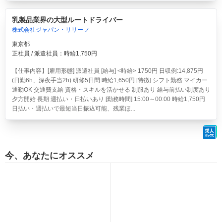
乳製品業界の大型ルートドライバー
株式会社ジャパン・リリーフ
東京都
正社員 / 派遣社員：時給1,750円
【仕事内容】[雇用形態] 派遣社員 [給与] <時給> 1750円 日収例:14,875円
(日勤6h、深夜手当2h) 研修5日間:時給1,650円 [特徴] シフト勤務 マイカー
通勤OK 交通費支給 資格・スキルを活かせる 制服あり 給与前払い制度あり
夕方開始 長期 週払い・日払いあり [勤務時間] 15:00～00:00 時給1,750円
日払い・週払いで最短当日振込可能、残業ほ...
今、あなたにオススメ