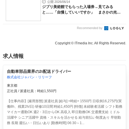
公開 2026/06/14
ジブリ美術館でもらった入場券→見てみる
と……「自慢していいですか」 まさかの光
景...
Recommended by
Copyright © ITmedia Inc. All Rights Reserved.
求人情報
自動車部品業界の2t配送ドライバー
株式会社ジャパン・リリーフ
東京都
正社員 / 派遣社員：時給1,550円
【仕事内容】[雇用形態] 派遣社員 [給与] <時給> 1550円 日収例16,275円(実
働8h、残業2h/日) 研修10日間:時給1,450円 [特徴] 未経験者活躍 シフト勤務
マイカー通勤OK 週2・3日からOK 高収入 即日勤務OK 交通費支給 ミドル
活躍中 シニア活躍中 資格・スキルを活かせる 給与前払い制度あり 早朝勤
務 長期 週払い・日払いあり [勤務時間] 06:30～1...