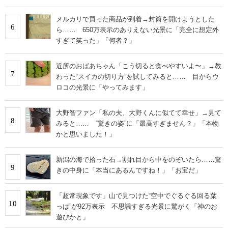
メルカリで買った商品が到着→封筒を開けようとした
6
ら…… 650万表示のありえない光景に「完全に想定外
すぎて笑った」「何者？」
近所のおばあちゃん「こう切ると食べやすいよ〜」→教
7
わった“スイカの切り方”を試してみると…… 目からウ
ロコの光景に「やってみます」
大野智ファン「私の夫、大野くんに似てて幸せ」→見て
8
みると…… ‟驚きの姿”に「最高すぎません？」「本物
かと思いました！」
新潟の海で拾った石→割れ目から中をのぞいたら……驚
9
きの中身に「本当にあるんですね！」「お宝だ」
「超常現象です」山で見つけた“空中でぐるぐる回る葉
10
っぱ”が92万表示 不思議すぎる光景に驚がく「神のお
遊びかと」