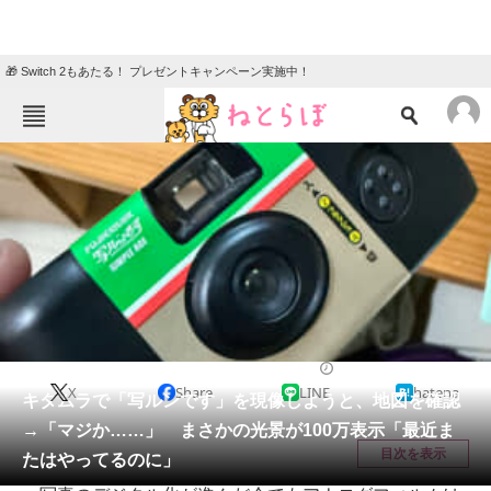
🎁 Switch 2もあたる！ プレゼントキャンペーン実施中！
ねとらぼメニュー
TOP
ニュース
エンタメ
クイズ
グルメ
地域
住まい
教育・育児
動物
リサーチ
ライフスタイル
2026/05/21 19:30（公開）
X
Share
LINE
hatena
会員記事
キタムラで「写ルンです」を現像しようと、地図を確認
→「マジか……」 まさかの光景が100万表示「最近ま
メディア
目次を表示
たはやってるのに」
注目記事を集めた総合ページ