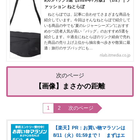
めのバッグ5選【2026年7月版】（1/2） | フ
ァッション ねとらぼ
ねとらぼでは、記事に合わせてさまざまな商品を
紹介しています。今回はそんなねとらぼで紹介して
いる商品の中でも“夏のレジャーシーズン”におすす
めかつ読者人気が高い「バッグ」のおすすめ5選を
紹介します。※過去にねとらぼのリンク経由で売れ
た商品の売り上げ上位から抽出食べ歩きや散策に最
適：旅行のサブバッグにも…
nlab.itmedia.co.jp
【画像】まさかの距離
1
2
次のページ
【楽天】PR：お買い物マラソンは
8/11（火）01:59まで！ まずはエ