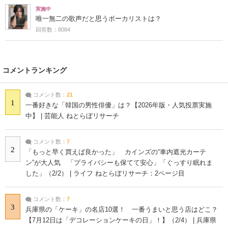
実施中
唯一無二の歌声だと思うボーカリストは？
回答数：8084
コメントランキング
コメント数：
21
1
一番好きな「韓国の男性俳優」は？【2026年版・人気投票実施
中】 | 芸能人 ねとらぼリサーチ
コメント数：
7
2
「もっと早く買えば良かった」 カインズの“車内遮光カーテ
ン”が大人気 「プライバシーも保てて安心」「ぐっすり眠れま
した」（2/2） | ライフ ねとらぼリサーチ：2ページ目
コメント数：
7
3
兵庫県の「ケーキ」の名店10選！ 一番うまいと思う店はどこ？
【7月12日は「デコレーションケーキの日」！】（2/4） | 兵庫県