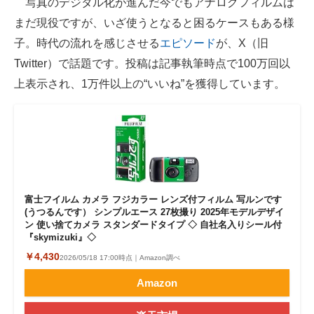
写真のデジタル化が進んだ今でもアナログフィルムは
まだ現役ですが、いざ使うとなると困るケースもある様
ITの今と未来を見通す
子。時代の流れを感じさせる
エピソード
が、X（旧
スマホと通信の最新トレンド
Twitter）で話題です。投稿は記事執筆時点で100万回以
上表示され、1万件以上の“いいね”を獲得しています。
進化するPCとデバイスの未来
好きが集まる 比べて選べる
ビジネスと働き方のヒント
AI活用のいまが分かる
富士フイルム カメラ フジカラー レンズ付フィルム 写ルンです
企業ITのトレンドを詳説
(うつるんです） シンプルエース 27枚撮り 2025年モデルデザイ
ン 使い捨てカメラ スタンダードタイプ ◇ 自社名入りシール付
『skymizuki』◇
経営リーダーのコミュニティ
￥4,430
2026/05/18 17:00時点｜Amazon調べ
マーケ×ITの今がよく分かる
Amazon
ITエンジニア向け専門サイト