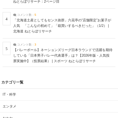
ねとらぼリサーチ：2ページ目
コメント数：
5
4
「北海道土産としてもセンス抜群」六花亭の“店舗限定”お菓子が
人気 「こんなの初めて」「箱買いするべきだった」（1/2） |
北海道 ねとらぼリサーチ
コメント数：
3
5
【バレーボール】ネーションズリーグ日本ラウンドで活躍を期待
している「日本男子バレー代表選手」は？【2026年版・人気投
票実施中】（投票結果） | スポーツ ねとらぼリサーチ
カテゴリ一覧
IT・科学
エンタメ