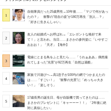
自衛隊員だった25歳男性→10年後……「マジで何があっ
1
たの？」 衝撃の“現在の姿”が180万再生「別人…？」
「好きに生きんしゃい」
友人の結婚式へお呼ばれ→「エレガントな格好で来
2
て！」と言われ、当日……まさかの参列姿に「いやすご
おおお！」「天才」【海外】
電線にとまる鳥をふと見たら……「うわぁああ」偶然撮
3
れてしまった“光景”が92万再生「自然は過酷」
家族で川遊びへ→高1息子が100均の網でつかまえたの
4
は……「すごい！」 “衝撃の光景”に「めっちゃ大き
い！」「楽しそう」
17歳長男の誕生日、母が自販機で買ってきたのは……
5
まさかのプレゼントに「キャーーー！！」「2年後に絶
対に真似したい」