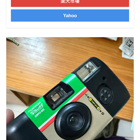
楽天市場
企業向けIT製品の総合サイト
Yahoo
IT製品の技術・比較・事例
製造業のIT導入・活用を支援
モノづくり技術者専門サイト
エレクトロニクス専門サイト
電子設計の基本と応用
エネルギーの専門メディア
建設×テクノロジーの最前線
ちょっと気になるネットの話題