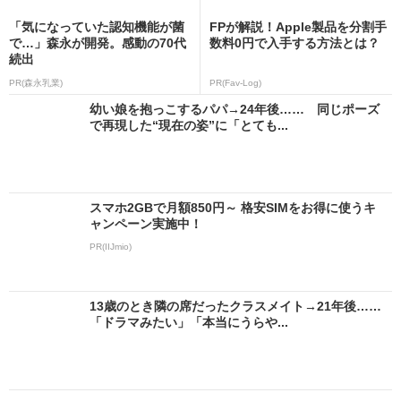
「気になっていた認知機能が菌
FPが解説！Apple製品を分割手
で…」森永が開発。感動の70代
数料0円で入手する方法とは？
続出
PR(森永乳業)
PR(Fav-Log)
幼い娘を抱っこするパパ→24年後…… 同じポーズ
で再現した“現在の姿”に「とても...
スマホ2GBで月額850円～ 格安SIMをお得に使うキ
ャンペーン実施中！
PR(IIJmio)
13歳のとき隣の席だったクラスメイト→21年後……
「ドラマみたい」「本当にうらや...