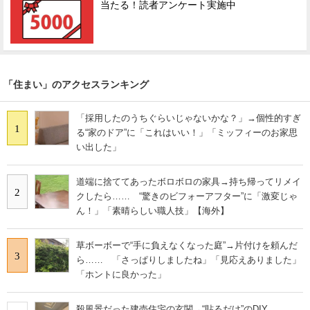
当たる！読者アンケート実施中
「住まい」のアクセスランキング
「採用したのうちぐらいじゃないかな？」→個性的すぎ
1
る“家のドア”に「これはいい！」「ミッフィーのお家思
い出した」
道端に捨ててあったボロボロの家具→持ち帰ってリメイ
2
クしたら…… “驚きのビフォーアフター”に「激変じゃ
ん！」「素晴らしい職人技」【海外】
草ボーボーで“手に負えなくなった庭”→片付けを頼んだ
3
ら…… 「さっぱりしましたね」「見応えありました」
「ホントに良かった」
殺風景だった建売住宅の玄関→“貼るだけ”のDIY