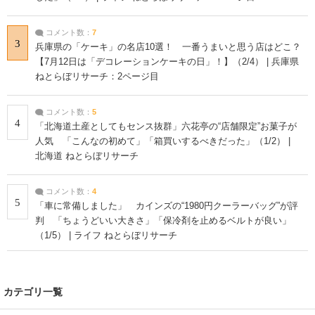
コメント数：
7
3
兵庫県の「ケーキ」の名店10選！ 一番うまいと思う店はどこ？
【7月12日は「デコレーションケーキの日」！】（2/4） | 兵庫県
ねとらぼリサーチ：2ページ目
コメント数：
5
4
「北海道土産としてもセンス抜群」六花亭の“店舗限定”お菓子が
人気 「こんなの初めて」「箱買いするべきだった」（1/2） |
北海道 ねとらぼリサーチ
コメント数：
4
5
「車に常備しました」 カインズの“1980円クーラーバッグ”が評
判 「ちょうどいい大きさ」「保冷剤を止めるベルトが良い」
（1/5） | ライフ ねとらぼリサーチ
カテゴリ一覧