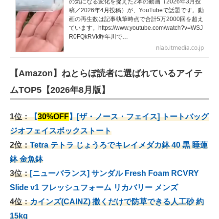
の気になる変化を捉えた2本の動画（2026年3月投
稿／2026年4月投稿）が、YouTubeで話題です。動
画の再生数は記事執筆時点で合計5万2000回を超え
ています。https://www.youtube.com/watch?v=WSJ
R0FQkRVk昨年川で…
nlab.itmedia.co.jp
【Amazon】ねとらぼ読者に選ばれているアイテ
ムTOP5【2026年8月版】
1位：
【
30%OFF
】[ザ・ノース・フェイス] トートバッグ
ジオフェイスボックストート
2位：
Tetra テトラ じょうろでキレイメダカ鉢 40
黒 睡蓮
鉢 金魚鉢
3位：
[ニューバランス] サンダル Fresh Foam RCVRY
Slide v1 フレッシュフォーム リカバリー メンズ
4位：
カインズ(CAINZ) 撒くだけで防草できる人工砂 約
15kg