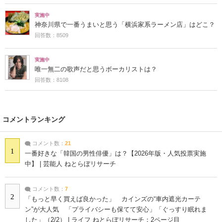
実施中
神奈川県で一番うまいと思う「横浜家系ラーメン店」はどこ？
回答数：8509
実施中
唯一無二の歌声だと思うボーカリストは？
回答数：8108
コメントランキング
コメント数：
21
1
一番好きな「韓国の男性俳優」は？【2026年版・人気投票実施
中】 | 芸能人 ねとらぼリサーチ
コメント数：
7
2
「もっと早く買えば良かった」 カインズの“車内遮光カーテ
ン”が大人気 「プライバシーも保てて安心」「ぐっすり眠れま
した」（2/2） | ライフ ねとらぼリサーチ：2ページ目