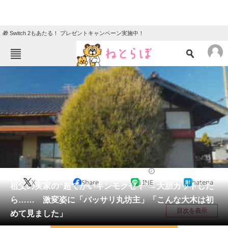
🎁 Switch 2もあたる！ プレゼントキャンペーン実施中！
ねとらぼメニュー
TOP
ニュース
エンタメ
クイズ
グルメ
地域
住まい
教育・育児
動物
リサーチ
住まい
2026/05/26 10:30（公開）
X
Share
LINE
hatena
会員記事
祖父の実家の“超でかいキンモクセイ”→大胆カットした
ら…… 激変姿に「バッサリ丸坊主」「こんな大木は初
メディア
目次を表示
めて見ました」
注目記事を集めた総合ページ