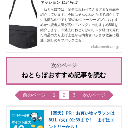
ァッション ねとらぼ
ねとらぼでは、記事に合わせてさまざまな商品を
紹介しています。今回はそんなねとらぼで紹介して
いる商品の中でも“夏のレジャーシーズン”におすす
めかつ読者人気が高い「バッグ」のおすすめ5選を
紹介します。※過去にねとらぼのリンク経由で売れ
た商品の売り上げ上位から抽出食べ歩きや散策に最
適：旅行のサブバッグにも…
nlab.itmedia.co.jp
ねとらぼおすすめ記事を読む
前のページ
1
2
3
次のページ
【楽天】PR：お買い物マラソンは
8/11（火）01:59まで！ まずはエ
ントリーから！