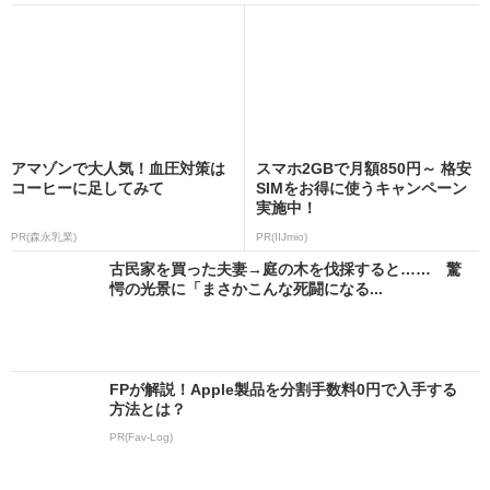
アマゾンで大人気！血圧対策は
スマホ2GBで月額850円～ 格安
コーヒーに足してみて
SIMをお得に使うキャンペーン
実施中！
PR(森永乳業)
PR(IIJmio)
古民家を買った夫妻→庭の木を伐採すると…… 驚
愕の光景に「まさかこんな死闘になる...
FPが解説！Apple製品を分割手数料0円で入手する
方法とは？
PR(Fav-Log)