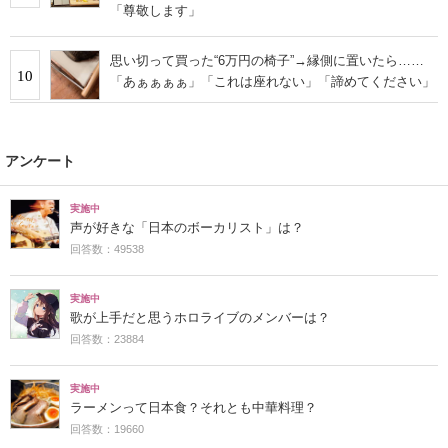
「尊敬します」
思い切って買った“6万円の椅子”→縁側に置いたら……
10
「あぁぁぁぁ」「これは座れない」「諦めてください」
アンケート
実施中
声が好きな「日本のボーカリスト」は？
回答数：49538
実施中
歌が上手だと思うホロライブのメンバーは？
回答数：23884
実施中
ラーメンって日本食？それとも中華料理？
回答数：19660