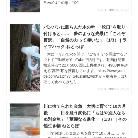
FoAu0Uこの家に100…
nlab.itmedia.co.jp
パンパンに膨らんだ木の幹→“蛇口”を取り
付けると…… 夢のような光景に「これぞ
贅沢」「自然の力って凄いな」（1/3） | ラ
イフハック ねとらぼ
木にドリルで穴を開け、“ごちそう”を調達するア
ウトドア動画がYouTubeで話題です。動画は記事
執筆時点で22万5000回以上再生され、4900件を超
える“高評価”を獲得しています。https://www.youtu
be.com/watch?v=S46zlsmfZws木から樹液をしぼり
取って食べてみたら…
nlab.itmedia.co.jp
川に捨てられた金魚→大切に育てて10カ月
後…… 目を疑う変化に「もはや別人なら
ぬ別金魚」「華麗なる進化」（1/3） | その
他生き物 ねとらぼ
川で保護した金魚たちを育てて10カ月……。そ