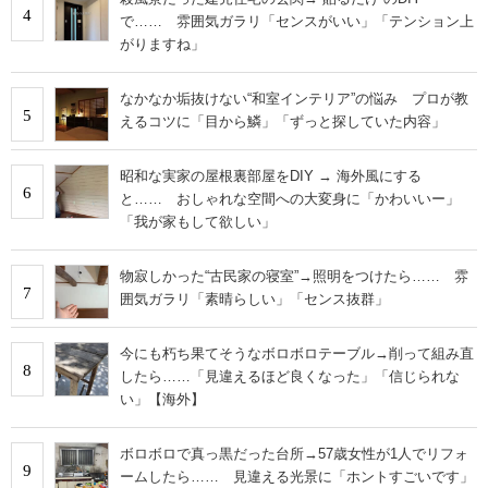
4
で…… 雰囲気ガラリ「センスがいい」「テンション上
がりますね」
なかなか垢抜けない“和室インテリア”の悩み プロが教
5
えるコツに「目から鱗」「ずっと探していた内容」
昭和な実家の屋根裏部屋をDIY → 海外風にする
6
と…… おしゃれな空間への大変身に「かわいいー」
「我が家もして欲しい」
物寂しかった“古民家の寝室”→照明をつけたら…… 雰
7
囲気ガラリ「素晴らしい」「センス抜群」
今にも朽ち果てそうなボロボロテーブル→削って組み直
8
したら……「見違えるほど良くなった」「信じられな
い」【海外】
ボロボロで真っ黒だった台所→57歳女性が1人でリフォ
9
ームしたら…… 見違える光景に「ホントすごいです」