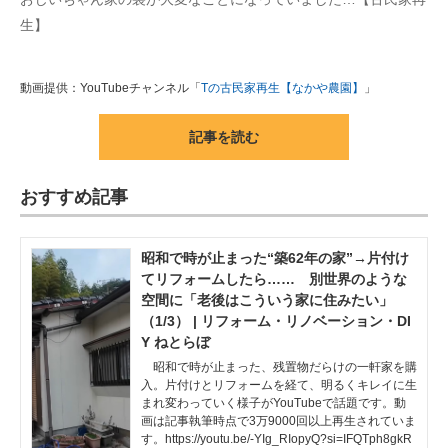
生】
動画提供：YouTubeチャンネル「
Tの古民家再生【なかや農園】
」
記事を読む
おすすめ記事
昭和で時が止まった“築62年の家”→片付け
てリフォームしたら…… 別世界のような
空間に「老後はこういう家に住みたい」
（1/3） | リフォーム・リノベーション・DI
Y ねとらぼ
昭和で時が止まった、残置物だらけの一軒家を購
入。片付けとリフォームを経て、明るくキレイに生
まれ変わっていく様子がYouTubeで話題です。動
画は記事執筆時点で3万9000回以上再生されていま
す。https://youtu.be/-YIg_RIopyQ?si=IFQTph8gkR