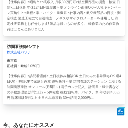
【仕事内容】<昭島市><高収入 月収30万円可>航空機部品の測定・検査 日
勤×土日休み 年休124日!<履歴書不要 オンライン面接OK><入社キャンペー
ン実施中!> <業種> 車・バイク・重機系 <仕事内容> 航空機部品の目視・測
定検査 製造工程にて目視検査・ノギスやマイクロメーターを使用した 測
定検査業務をお任せします! 製品は軽いものが多く、 軽作業のため作業負
荷はほとんどありません...
訪問看護師/シフト
株式会社パソナ
東京都
正社員：時給2,050円
【仕事内容】<訪問看護師> 土日祝休み相談OK 土日のみの非常勤もOK 週4
日OK・時短OKで家庭と両立 運転免許不要 訪問看護ステーションにおける
訪問看護業務 オンコール(月5回～) 電子カルテ記入、計画書・報告書など
の事務処理他 訪問:1日2～5件程度 移動:自転車、バイク、車 年収例:430万
円 臨床経験5年以上 土日のみ非常勤 30分訪問 2,000円/...
今、あなたにオススメ