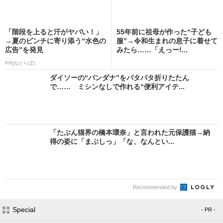
「階段を上ると汗がヤバい！」
55年前に祖母が作った“子ども
→夏のピンチに寄り添う“水色の
服”→令和生まれの息子に着せて
広告”を発見
みたら……「えっー!...
PR(ねとらぼ)
ダイソーの“バンダナ”をパタパタ折りたたん
で…… ミシンなしで作れる“便利アイテ...
「たぶん猫界の橋本環奈」と言われた元保護猫→納
得の姿に「まぶしっ」「な、なんとい...
Recommended by
Special
- PR -