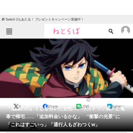
🎁 Switch 2もあたる！ プレゼントキャンペーン実施中！
ねとらぼメニュー
TOP
ニュース
エンタメ
クイズ
グルメ
地域
住まい
教育・育児
動物
リサーチ
ホビー
2026/05/20 08:53（公開）
X
Share
LINE
hatena
会員記事
『鬼滅の刃』くじを引いた女性→「ラストワン賞」と電
車で帰宅……「追加料金いるかな」 “衝撃の光景”に
メディア
画像一覧
「これはすごいっ」「通行人もざわつくw」
注目記事を集めた総合ページ