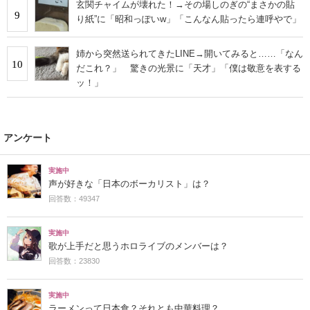
玄関チャイムが壊れた！→その場しのぎの“まさかの貼
9
り紙”に「昭和っぽいw」「こんなん貼ったら連呼やで」
姉から突然送られてきたLINE→開いてみると……「なん
10
だこれ？」 驚きの光景に「天才」「僕は敬意を表する
ッ！」
アンケート
実施中
声が好きな「日本のボーカリスト」は？
回答数：49347
実施中
歌が上手だと思うホロライブのメンバーは？
回答数：23830
実施中
ラーメンって日本食？それとも中華料理？