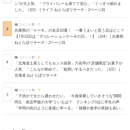
ン”が大人気 「プライバシーも保てて安心」「ぐっすり眠れま
した」（2/2） | ライフ ねとらぼリサーチ：2ページ目
コメント数：
7
3
兵庫県の「ケーキ」の名店10選！ 一番うまいと思う店はどこ？
【7月12日は「デコレーションケーキの日」！】（2/4） | 兵庫県
ねとらぼリサーチ：2ページ目
コメント数：
5
4
「北海道土産としてもセンス抜群」六花亭の“店舗限定”お菓子が
人気 「こんなの初めて」「箱買いするべきだった」（1/2） |
北海道 ねとらぼリサーチ
コメント数：
3
5
「子供ができたら通わせたい」 今後発展していきそうな“関関
同立・産近甲龍の大学”といえば？ ランキング1位に学生の声
「学問の街のように多様に学べる」「就職や進学の実績も高い」
| 大学 ねとらぼリサーチ