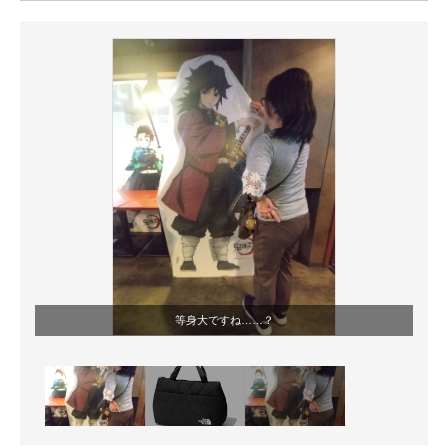
ITの今と未来を見通す
スマホと通信の最新トレンド
進化するPCとデバイスの未来
好きが集まる 比べて選べる
ビジネスと働き方のヒント
AI活用のいまが分かる
企業ITのトレンドを詳説
等身大ですね……？
経営リーダーのコミュニティ
マーケ×ITの今がよく分かる
ITエンジニア向け専門サイト