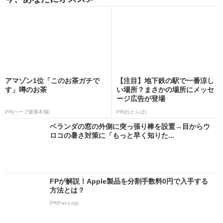
アマゾン1位「このお茶ガチで
【注目】地下鉄の駅で一番涼し
す」噂のお茶
い場所？まさかの場所にメッセ
ージ広告が登場
PR(ハーブ健康本舗)
PR(ねとらぼ)
ベランダの窓の外側に突っ張り棒を設置→目からウ
ロコの暑さ対策に「もっと早く知りた...
FPが解説！Apple製品を分割手数料0円で入手する
方法とは？
PR(Fav-Log)