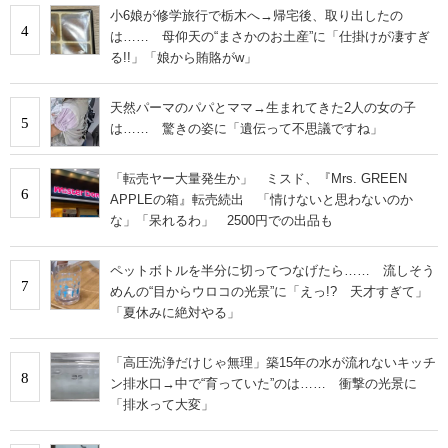
小6娘が修学旅行で栃木へ→帰宅後、取り出したの
4
は…… 母仰天の“まさかのお土産”に「仕掛けが凄すぎ
る!!」「娘から賄賂がw」
天然パーマのパパとママ→生まれてきた2人の女の子
5
は…… 驚きの姿に「遺伝って不思議ですね」
「転売ヤー大量発生か」 ミスド、『Mrs. GREEN
6
APPLEの箱』転売続出 「情けないと思わないのか
な」「呆れるわ」 2500円での出品も
ペットボトルを半分に切ってつなげたら…… 流しそう
7
めんの“目からウロコの光景”に「えっ!? 天才すぎて」
「夏休みに絶対やる」
「高圧洗浄だけじゃ無理」築15年の水が流れないキッチ
8
ン排水口→中で“育っていた”のは…… 衝撃の光景に
「排水って大変」