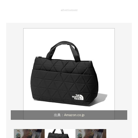
企業向けIT製品の総合サイト
advertisement
IT製品の技術・比較・事例
製造業のIT導入・活用を支援
モノづくり技術者専門サイト
エレクトロニクス専門サイト
電子設計の基本と応用
エネルギーの専門メディア
建設×テクノロジーの最前線
ちょっと気になるネットの話題
出典：
Amazon.co.jp