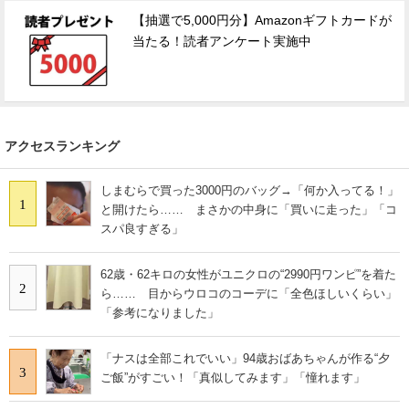
【抽選で5,000円分】Amazonギフトカードが
当たる！読者アンケート実施中
アクセスランキング
しまむらで買った3000円のバッグ→「何か入ってる！」
1
と開けたら…… まさかの中身に「買いに走った」「コ
スパ良すぎる」
62歳・62キロの女性がユニクロの“2990円ワンピ”を着た
2
ら…… 目からウロコのコーデに「全色ほしいくらい」
「参考になりました」
「ナスは全部これでいい」94歳おばあちゃんが作る“夕
3
ご飯”がすごい！「真似してみます」「憧れます」