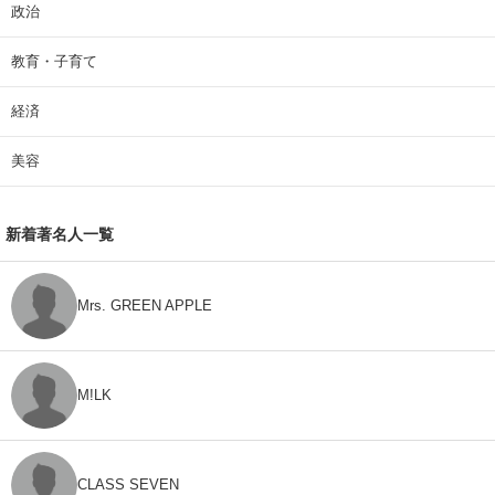
政治
教育・子育て
経済
美容
新着著名人一覧
Mrs. GREEN APPLE
M!LK
CLASS SEVEN