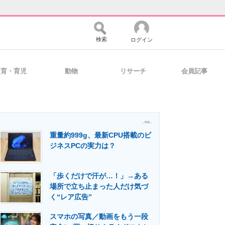
検索
ログイン
教育・育児
動物
リサーチ
会員記事
バイスの未来
好きが集まる 比べて選べる
- PR -
重量約999g、最新CPU搭載のビ
コミュニティ
マーケ×ITの今がよく分かる
ジネスPCの実力は？
「歩くだけで汗が…！」→ある
・活用を支援
場所で立ち止まった人だけ気づ
く“レア広告”
スマホの写真／動画をもう一段