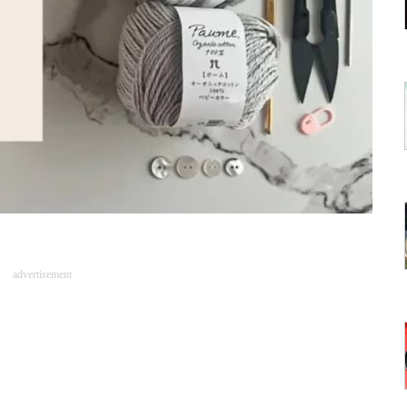
advertisement