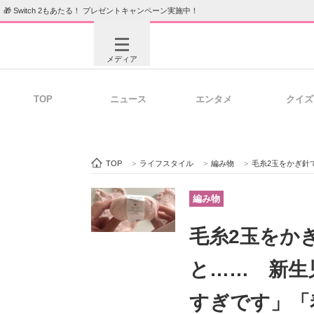
🎁 Switch 2もあたる！ プレゼントキャンペーン実施中！
メディア
TOP
ニュース
エンタメ
クイズ
注目記事を集めた総合ページ
ITの今
TOP
>
ライフスタイル
>
編み物
>
毛糸2玉をかぎ針で
ビジネスと働き方のヒント
AI活用
編み物
毛糸2玉をか
ITエンジニア向け専門サイト
企業向けI
と…… 新生
すぎです」「