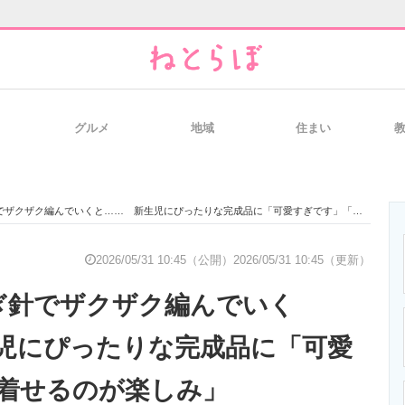
グルメ
地域
住まい
と未来を見通す
スマホと通信の最新トレンド
進化するPCとデ
ザクザク編んでいくと…… 新生児にぴったりな完成品に「可愛すぎです」「着せるのが楽しみ」
のいまが分かる
企業ITのトレンドを詳説
経営リーダーの
2026/05/31 10:45（公開）
2026/05/31 10:45（更新）
ぎ針でザクザク編んでいく
T製品の総合サイト
IT製品の技術・比較・事例
製造業のIT導入
児にぴったりな完成品に「可愛
着せるのが楽しみ」