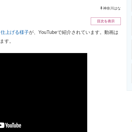
ニクス専門サイト
電子設計の基本と応用
エネルギーの専
神奈川はな
目次を表示
を仕上げる様子
が、YouTubeで紹介されています。動画は
います。