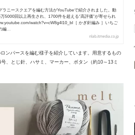
ラニースクエアを編む方法がYouTubeで紹介されました。動
万5000回以上再生され、1700件を超える“高評価”が寄せられ
w.youtube.com/watch?v=cW8g4l10_bI［ かぎ針編み ］いちご
の編…
nlab.itmedia.co.jp
ロンパースを編む様子を紹介しています。用意するもの
号、とじ針、ハサミ、マーカー、ボタン（約10～13ミ