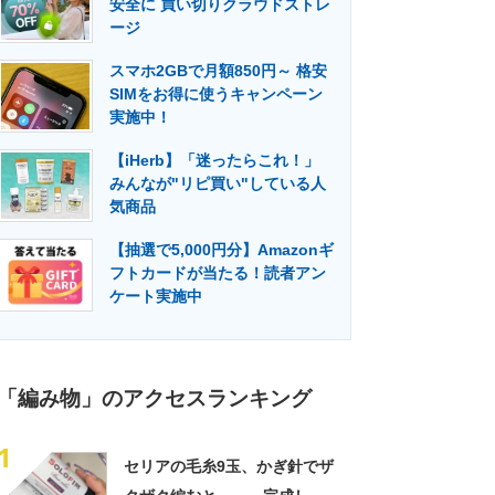
安全に 買い切りクラウドストレ
門メディア
建設×テクノロジーの最前線
ージ
スマホ2GBで月額850円～ 格安
SIMをお得に使うキャンペーン
実施中！
【iHerb】「迷ったらこれ！」
みんなが"リピ買い"している人
気商品
【抽選で5,000円分】Amazonギ
フトカードが当たる！読者アン
ケート実施中
「編み物」のアクセスランキング
1
セリアの毛糸9玉、かぎ針でザ