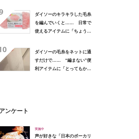
る」 68万表示の“驚きの完成
9
品”に「センス抜群」「すご
ダイソーのキラキラした毛糸
い！」
を編んでいくと…… 日常で
使えるアイテムに「ちょうど
作ろうと思ってました」「サ
10
クサク編めました」
ダイソーの毛糸をネットに通
すだけで…… “編まない”便
利アイテムに「とってもかわ
いい」「販売してほしい！」
アンケート
実施中
声が好きな「日本のボーカリ