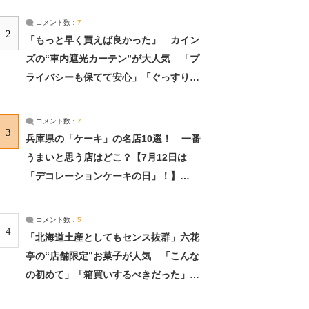
コメント数：
7
2
「もっと早く買えば良かった」 カイン
ズの“車内遮光カーテン”が大人気 「プ
ライバシーも保てて安心」「ぐっすり眠
れました」（2/2） | ライフ ねとらぼリ
サーチ：2ページ目
コメント数：
7
3
兵庫県の「ケーキ」の名店10選！ 一番
うまいと思う店はどこ？【7月12日は
「デコレーションケーキの日」！】
（2/4） | 兵庫県 ねとらぼリサーチ：2ペ
ージ目
コメント数：
5
4
「北海道土産としてもセンス抜群」六花
亭の“店舗限定”お菓子が人気 「こんな
の初めて」「箱買いするべきだった」
（1/2） | 北海道 ねとらぼリサーチ