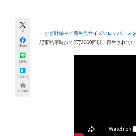
モノづくり技術者専門サイト
エレクトロ
X
かぎ針編みで新生児サイズのロンパース
ちょっと気になるネットの話題
記事執筆時点で2万2000回以上再生されて
Share
LINE
hatena
Home