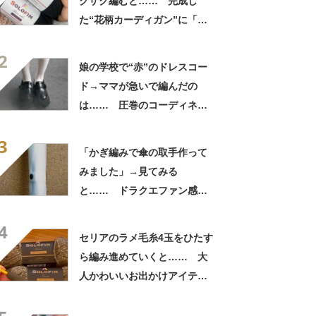
クザク編むと…… 完成し
た“花柄カーディガン”に「す
てきですね」「ちょうど欲し
2
かった」
娘の学校で“赤”のドレスコー
ド→ママが急いで編んだの
は…… 圧巻のコーディネー
トに「反り具合が完ぺき」
3
「フリーハンドでこんな風に
「かぎ編みで傘の取手作って
作れるの」
みました」→見てみる
と…… ドラクエファン感動
の仕上がりに「て、天才」
4
「男子に与えてはいけないや
セリアのラメ毛糸4玉をひたす
つ」
ら編み進めていくと…… 大
人かわいいお出かけアイテム
に「早速編みたい」「速攻で
買いに行きました」