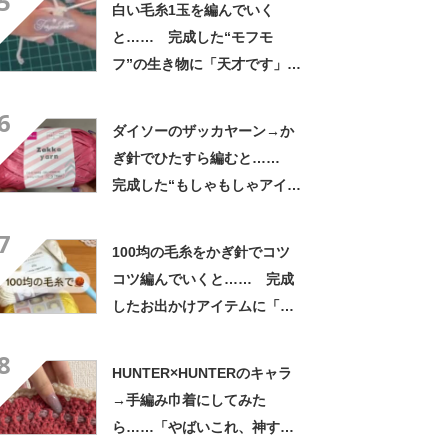
5
白い毛糸1玉を編んでいく
と…… 完成した“モフモ
フ”の生き物に「天才です」
「かわいい〜〜」の声
6
ダイソーのザッカヤーン→か
ぎ針でひたすら編むと……
完成した“もしゃもしゃアイテ
ム”に「本当にかわいい」
7
100均の毛糸をかぎ針でコツ
コツ編んでいくと…… 完成
したお出かけアイテムに「天
才！」「便利で可愛い」
8
HUNTER×HUNTERのキャラ
→手編み巾着にしてみた
ら……「やばいこれ、神すぎ