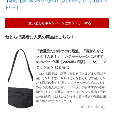
【楽天】お買い物マラソンは8/11（火）01:59まで。まずはエン
トリー！
買いまわりキャンペーンにエントリーする
ねとらぼ読者に人気の商品はこちら！
「貴重品だけ持つのに最適」「長財布がピ
ッタリ入る！」 レジャーシーンにおすす
めのバッグ5選【2026年7月版】（1/2） | フ
ァッション ねとらぼ
ねとらぼでは、記事に合わせてさまざまな商品を
紹介しています。今回はそんなねとらぼで紹介して
いる商品の中でも“夏のレジャーシーズン”におすす
めかつ読者人気が高い「バッグ」のおすすめ5選を
紹介します。※過去にねとらぼのリンク経由で売れ
た商品の売り上げ上位から抽出食べ歩きや散策に最
適：旅行のサブバッグにも…
nlab.itmedia.co.jp