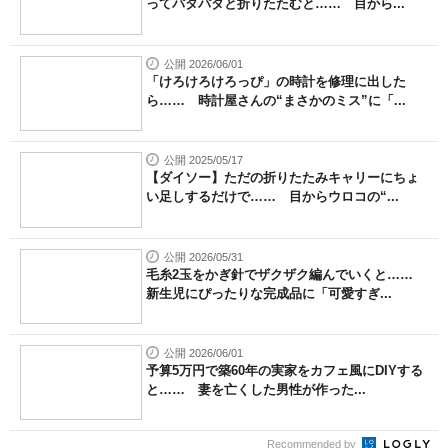
ってパタパタと折りたたむと…… 目から...
公開 2026/06/01
「けろけろけろっぴ」の時計を修理に出した
ら…… 時計屋さんの“まさかのミス”に「...
公開 2025/05/17
【ダイソー】ただの折りたたみキャリーにちょ
い足しするだけで…… 目からウロコの“...
公開 2026/05/31
毛糸2玉をかぎ針でザクザク編んでいくと……
新生児にぴったりな完成品に「可愛すぎ...
公開 2026/06/01
予算5万円で築60年の実家をカフェ風にDIYする
と…… 妻を亡くした男性が作った...
Recommended by