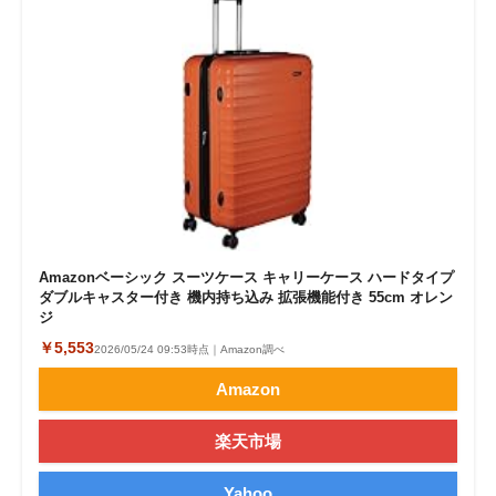
企業向けIT製品の総合サイト
IT製品の技術・比較・事例
製造業のIT導入・活用を支援
モノづくり技術者専門サイト
エレクトロニクス専門サイト
電子設計の基本と応用
Amazonベーシック スーツケース キャリーケース ハードタイプ
ダブルキャスター付き 機内持ち込み 拡張機能付き 55cm オレン
エネルギーの専門メディア
ジ
￥5,553
2026/05/24 09:53時点｜Amazon調べ
建設×テクノロジーの最前線
Amazon
ちょっと気になるネットの話題
楽天市場
Yahoo