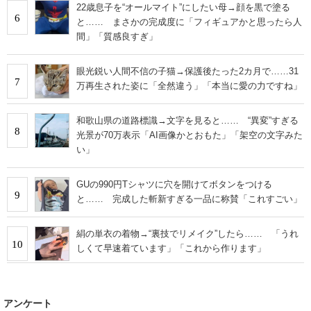
22歳息子を“オールマイト”にしたい母→顔を黒で塗る
6
と…… まさかの完成度に「フィギュアかと思ったら人
間」「質感良すぎ」
眼光鋭い人間不信の子猫→保護後たった2カ月で……31
7
万再生された姿に「全然違う」「本当に愛の力ですね」
和歌山県の道路標識→文字を見ると…… “異変”すぎる
8
光景が70万表示「AI画像かとおもた」「架空の文字みた
い」
GUの990円Tシャツに穴を開けてボタンをつける
9
と…… 完成した斬新すぎる一品に称賛「これすごい」
絹の単衣の着物→“裏技でリメイク”したら…… 「うれ
10
しくて早速着ています」「これから作ります」
アンケート