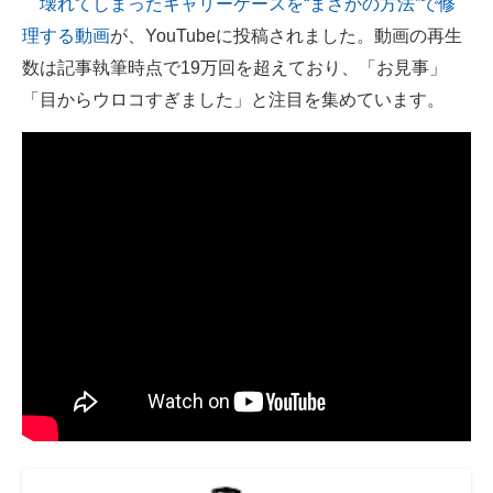
壊れてしまったキャリーケースを“まさかの方法”で修
理する動画
が、YouTubeに投稿されました。動画の再生
ITの今と未来を見通す
数は記事執筆時点で19万回を超えており、「お見事」
スマホと通信の最新トレンド
「目からウロコすぎました」と注目を集めています。
進化するPCとデバイスの未来
好きが集まる 比べて選べる
ビジネスと働き方のヒント
AI活用のいまが分かる
企業ITのトレンドを詳説
経営リーダーのコミュニティ
マーケ×ITの今がよく分かる
ITエンジニア向け専門サイト