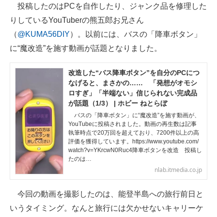
投稿したのはPCを自作したり、ジャンク品を修理した
りしているYouTuberの熊五郎お兄さん
（
@KUMA56DIY
）。以前には、バスの「降車ボタン」
に“魔改造”を施す動画が話題となりました。
改造した“バス降車ボタン”を自分のPCにつ
なげると、まさかの…… 「発想がオモシ
ロすぎ」「半端ない」信じられない完成品
が話題（1/3） | ホビー ねとらぼ
バスの「降車ボタン」に“魔改造”を施す動画が、
YouTubeに投稿されました。動画の再生数は記事
執筆時点で20万回を超えており、7200件以上の高
評価を獲得しています。https://www.youtube.com/
watch?v=YKrcwN0Ruc4降車ボタンを改造 投稿し
たのは…
nlab.itmedia.co.jp
今回の動画を撮影したのは、能登半島への旅行前日と
いうタイミング。なんと旅行には欠かせないキャリーケ