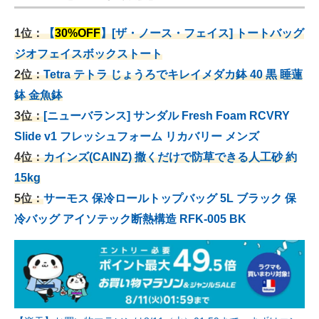
1位：
【
30%OFF
】[ザ・ノース・フェイス] トートバッグ
ジオフェイスボックストート
2位：
Tetra テトラ じょうろでキレイメダカ鉢 40
黒 睡蓮
鉢 金魚鉢
3位：
[ニューバランス] サンダル Fresh Foam RCVRY
Slide v1 フレッシュフォーム リカバリー メンズ
4位：
カインズ(CAINZ) 撒くだけで防草できる人工砂 約
15kg
5位：
サーモス 保冷ロールトップバッグ 5L ブラック 保
冷バッグ アイソテック断熱構造 RFK-005 BK