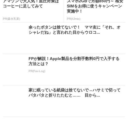
アマゾンで大人気！血圧対策は
スマホ2GBで月額850円～ 格安
コーヒーに足してみて
SIMをお得に使うキャンペーン
実施中！
PR(森永乳業)
PR(IIJmio)
余ったボタンは捨てないで！ ママ友に「それ、オ
シャレだね」と言われた目からウロコ...
FPが解説！Apple製品を分割手数料0円で入手する
方法とは？
PR(Fav-Log)
家に眠っている紙袋は捨てないで→ハサミで切って
パタパタと折りたたむと…… 目から...