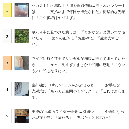
セカストに50着以上の服を買取依頼→渡されたレシート
1
は…… 「支払いまで何日か待たされた」衝撃的な光景
に「この値段はヤバすぎ」
草刈り中に見つけた葉っぱ→「まさかな」と思いつつ抜
2
いたら…… 驚きの正体に「お宝やね」「生命力すご
い」
ライブに行く道中でサンダルが崩壊→裸足で困っていた
3
ら…… 「かっこ良すぎ」まさかの展開に感動「こうい
う人に私もなりたい」
室外機に100均アイテムをかぶせると…… お手軽な日
4
光対策に「ちゃんと空間ができてグー」「これで楽しま
す」
平成の“元仮面ライダー俳優”→引退後…… 47歳になっ
5
た現在の姿に「嘘だろ」「声出た」と108万再生