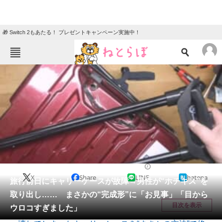
🎁 Switch 2もあたる！ プレゼントキャンペーン実施中！
ねとらぼメニュー
TOP
ニュース
エンタメ
クイズ
グルメ
地域
住まい
教育・育児
動物
リサーチ
ライフスタイル
2026/05/31 22:00（公開）
X
Share
LINE
hatena
会員記事
旅行前日にキャリーケースが故障→男性が“ホチキス”を
取り出し…… まさかの“完成形”に「お見事」「目から
メディア
目次を表示
ウロコすぎました」
注目記事を集めた総合ページ