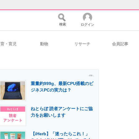
検索
ログイン
教育・育児
動物
リサーチ
会員記事
バイスの未来
好きが集まる 比べて選べる
- PR -
重量約999g、最新CPU搭載のビ
コミュニティ
マーケ×ITの今がよく分かる
ジネスPCの実力は？
ねとらぼ 読者アンケートにご協
・活用を支援
力をお願いします
【iHerb】「迷ったらこれ！」