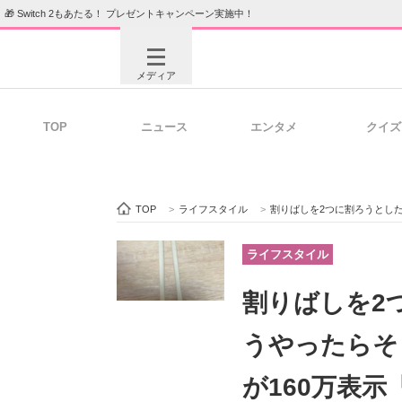
🎁 Switch 2もあたる！ プレゼントキャンペーン実施中！
メディア
TOP
ニュース
エンタメ
クイズ
注目記事を集めた総合ページ
ITの今
TOP
>
ライフスタイル
>
割りばしを2つに割ろうとしたら
ビジネスと働き方のヒント
AI活用
ライフスタイル
割りばしを2
ITエンジニア向け専門サイト
企業向けI
うやったらそ
が160万表