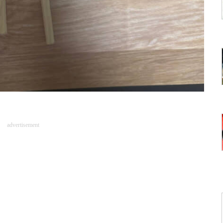
advertisement