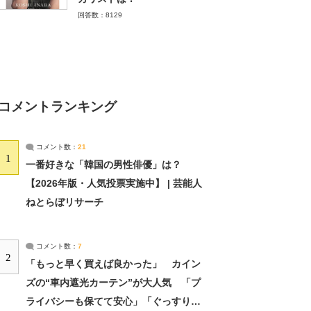
回答数：8129
コメントランキング
コメント数：
21
1
一番好きな「韓国の男性俳優」は？
【2026年版・人気投票実施中】 | 芸能人
ねとらぼリサーチ
コメント数：
7
2
「もっと早く買えば良かった」 カイン
ズの“車内遮光カーテン”が大人気 「プ
ライバシーも保てて安心」「ぐっすり眠