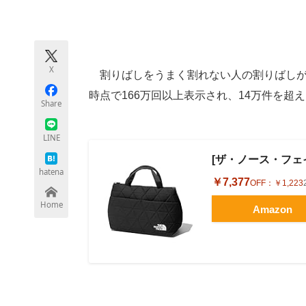
モノづくり技術者専門サイト
エレクトロ
X
割りばしをうまく割れない人の割りばしが、X
ちょっと気になるネットの話題
時点で166万回以上表示され、14万件を超
Share
LINE
[ザ・ノース・フェイス]
hatena
￥7,377
OFF：
￥1,223
Home
Amazon