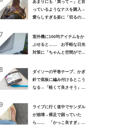
あまりにも「買って～」と言
っているようなナスを購入→
愛らしすぎる姿に「切るのが
もったいない」「ナスが可愛
7
いって初めて」
室外機に100均アイテムをか
ぶせると…… お手軽な日光
対策に「ちゃんと空間ができ
てグー」「これで楽します」
8
ダイソーの平巻テープ、かぎ
針で底板に編み付けるとこう
なる→「軽くて良さそう」
「好みのカラーです」「挑戦
9
してみようかな」
ライブに行く道中でサンダル
が崩壊→裸足で困っていた
ら…… 「かっこ良すぎ」ま