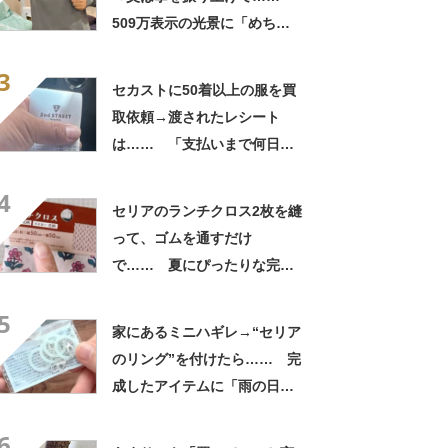
509万表示の光景に「めちゃ
いいお義父さん」「最高家族
3
すぎる」
セカストに50着以上の服を買
取依頼→渡されたレシート
は…… 「支払いまで何日か
待たされた」衝撃的な光景に
4
「この値段はヤバすぎ」
セリアのランチクロス2枚を縫
って、ゴムを通すだけ
で…… 夏にぴったりな完成
品に「仕事終わりにセリア寄
5
ります!!」「孫に作りた
家にあるミニハギレ→“セリア
い！」
のリング”を付けたら…… 完
成したアイテムに「雨の日で
もテンション上がりますね」
6