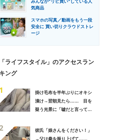
みんなが"リピ買い"している人
門メディア
建設×テクノロジーの最前線
気商品
スマホの写真／動画をもう一段
安全に 買い切りクラウドストレ
ージ
「ライフスタイル」のアクセスラン
キング
1
掛け毛布を半年ぶりにオキシ
漬け→翌朝見たら…… 目を
疑う光景に「嘘だと言ってく
れ」「うちの毛布も怖くなっ
2
てきた」と627万表示
彼氏「娘さんをください！」
→父は拳を振り上げて……