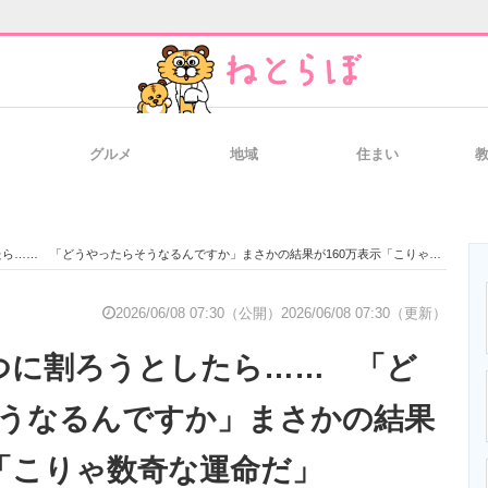
グルメ
地域
住まい
と未来を見通す
スマホと通信の最新トレンド
進化するPCとデ
…… 「どうやったらそうなるんですか」まさかの結果が160万表示「こりゃ数奇な運命だ」
のいまが分かる
企業ITのトレンドを詳説
経営リーダーの
2026/06/08 07:30（公開）
2026/06/08 07:30（更新）
つに割ろうとしたら…… 「ど
T製品の総合サイト
IT製品の技術・比較・事例
製造業のIT導入
うなるんですか」まさかの結果
示「こりゃ数奇な運命だ」