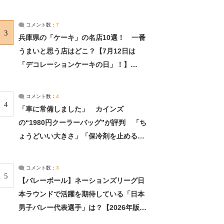
れました」（2/2） | ライフ ねとらぼリ
サーチ：2ページ目
コメント数：
7
3
兵庫県の「ケーキ」の名店10選！ 一番
うまいと思う店はどこ？【7月12日は
「デコレーションケーキの日」！】
（2/4） | 兵庫県 ねとらぼリサーチ：2ペ
ージ目
コメント数：
4
4
「車に常備しました」 カインズ
の“1980円クーラーバッグ”が評判 「ち
ょうどいい大きさ」「保冷剤を止めるベ
ルトが良い」（1/5） | ライフ ねとらぼ
リサーチ
コメント数：
3
5
【バレーボール】ネーションズリーグ日
本ラウンドで活躍を期待している「日本
男子バレー代表選手」は？【2026年版・
人気投票実施中】（投票結果） | スポー