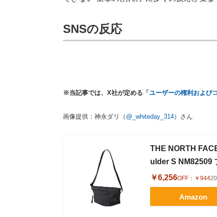
SNSの反応
※当記事では、X社が定める「
ユーザーの権利および
画像提供：神永ダリ（
@_whiteday_314
）さん
THE NORTH FA
ulder S NM8250
￥6,256
OFF：
￥944
2
Amazon