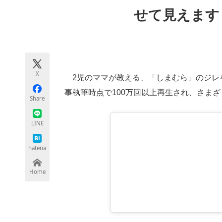
モノづくり技術者専門サイト
エレクトロ
せて見えます
ちょっと気になるネットの話題
X
2児のママが教える、「しまむら」のジレを使
事執筆時点で100万回以上再生され、さま
Share
LINE
hatena
Home