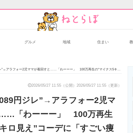
グルメ
地域
住まい
と未来を見通す
スマホと通信の最新トレンド
進化するPCとデ
ラフォー2児ママが着回すと……「わーーー」 100万再生の“マイナス5キロ見え”コーデに「すごい痩せて見えます！」
のいまが分かる
企業ITのトレンドを詳説
経営リーダーの
2026/05/27 11:55（公開）
2026/05/27 11:55（更新）
089円ジレ”→アラフォー2児マ
T製品の総合サイト
IT製品の技術・比較・事例
製造業のIT導入
……「わーーー」 100万再生
5キロ見え”コーデに「すごい痩