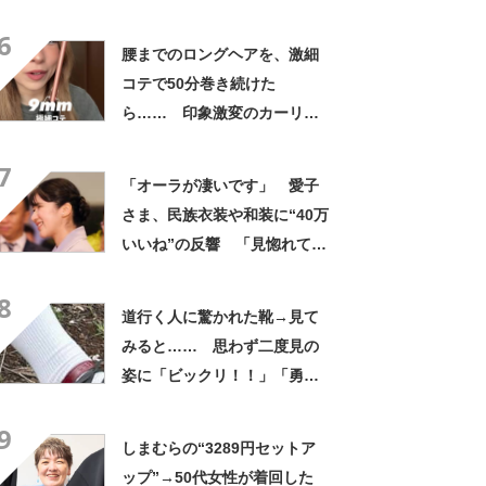
説”でおしゃれアップデート
6
腰までのロングヘアを、激細
コテで50分巻き続けた
ら…… 印象激変のカーリー
ヘアに「似合ってるのすげ
7
え」「安室ちゃんみたい」
「オーラが凄いです」 愛子
さま、民族衣装や和装に“40万
いいね”の反響 「見惚れてし
まいます」【初の公式訪問で
8
ラオスへ】
道行く人に驚かれた靴→見て
みると…… 思わず二度見の
姿に「ビックリ！！」「勇気
ありますね」
9
しまむらの“3289円セットア
ップ”→50代女性が着回した