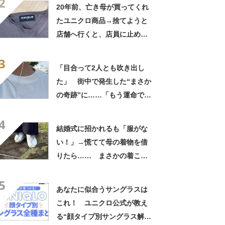
2
「参考になりました」
20年前、亡き母が買ってくれ
たユニクロ商品→捨てようと
店舗へ行くと、店員に止めら
れ…… 280万表示の“神対
3
応”に「お値段以上のサービ
「目合って2人とも吹き出し
ス」
た」 街中で発生した“まさか
の奇跡”に……「もう運命でし
ょ」 450万表示の写真に
4
「きまずいwww」
結婚式に招かれるも「服がな
い！」→慌てて母の着物を借
りたら…… まさかの着こな
しに「すげぇ」「頭ぶん殴ら
5
れた気分」
あなたに似合うサングラスは
これ！ ユニクロ公式が教え
る“顔タイプ別サングラス解