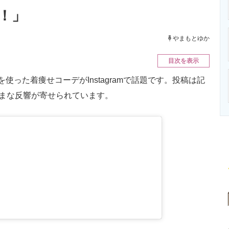
ニクス専門サイト
電子設計の基本と応用
エネルギーの専
！」
やまもとゆか
目次を表示
った着痩せコーデがInstagramで話題です。投稿は記
ざまな反響が寄せられています。