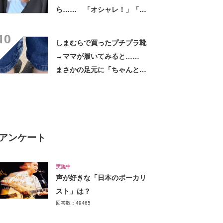
ら…… 「オシャレ！」「細
見えしますね」「私も欲しく
10
なった」
しまむらで買ったプチプラ靴
→ママが履いてみると……
まさかの足元に「ちゃんとし
て見える！」「これめちゃく
ちゃ楽です！」
アンケート
実施中
声が好きな「日本のボーカリ
スト」は？
回答数：49465