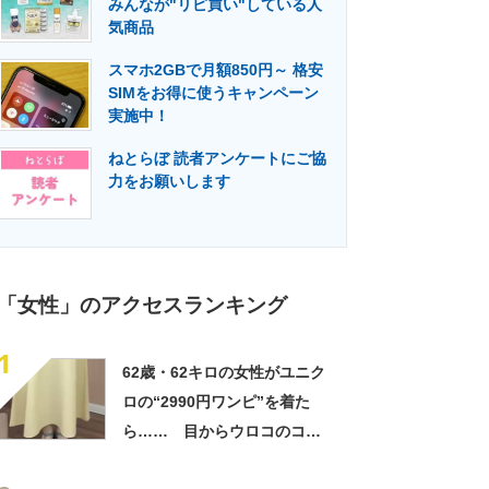
みんなが"リピ買い"している人
門メディア
建設×テクノロジーの最前線
気商品
スマホ2GBで月額850円～ 格安
SIMをお得に使うキャンペーン
実施中！
ねとらぼ 読者アンケートにご協
力をお願いします
「女性」のアクセスランキング
1
62歳・62キロの女性がユニク
ロの“2990円ワンピ”を着た
ら…… 目からウロコのコー
デに「全色ほしいくらい」