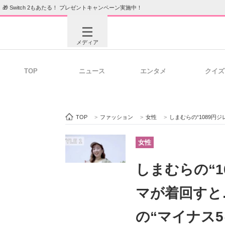
🎁 Switch 2もあたる！ プレゼントキャンペーン実施中！
メディア
TOP
ニュース
エンタメ
クイズ
注目記事を集めた総合ページ
ITの今
TOP
>
ファッション
>
女性
>
しまむらの“1089円ジレ”→ア
ビジネスと働き方のヒント
AI活用
女性
しまむらの“1
ITエンジニア向け専門サイト
企業向けI
マが着回すと
の“マイナス