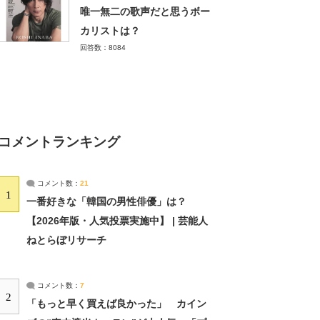
唯一無二の歌声だと思うボー
カリストは？
回答数：8084
コメントランキング
コメント数：
21
1
一番好きな「韓国の男性俳優」は？
【2026年版・人気投票実施中】 | 芸能人
ねとらぼリサーチ
コメント数：
7
2
「もっと早く買えば良かった」 カイン