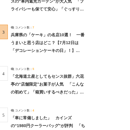
ズの“車内遮光カーテン”が大人気 「プ
ライバシーも保てて安心」「ぐっすり眠
れました」（2/2） | ライフ ねとらぼリ
サーチ：2ページ目
コメント数：
7
3
兵庫県の「ケーキ」の名店10選！ 一番
うまいと思う店はどこ？【7月12日は
「デコレーションケーキの日」！】
（2/4） | 兵庫県 ねとらぼリサーチ：2ペ
ージ目
コメント数：
5
4
「北海道土産としてもセンス抜群」六花
亭の“店舗限定”お菓子が人気 「こんな
の初めて」「箱買いするべきだった」
（1/2） | 北海道 ねとらぼリサーチ
コメント数：
4
5
「車に常備しました」 カインズ
の“1980円クーラーバッグ”が評判 「ち