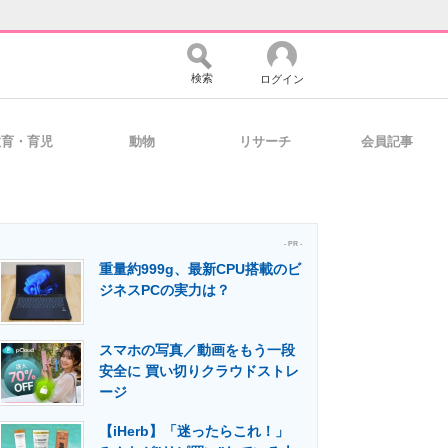
検索
ログイン
教育・育児
動物
リサーチ
会員記事
バイスの未来
好きが集まる 比べて選べる
- PR -
重量約999g、最新CPU搭載のビ
コミュニティ
マーケ×ITの今がよく分かる
ジネスPCの実力は？
スマホの写真／動画をもう一段
・活用を支援
安全に 買い切りクラウドストレ
ージ
【iHerb】「迷ったらこれ！」