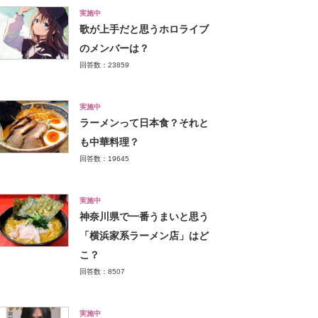
実施中
歌が上手だと思うホロライブ
のメンバーは？
回答数：23859
実施中
ラーメンって日本食？それと
も中華料理？
回答数：19645
実施中
神奈川県で一番うまいと思う
「横浜家系ラーメン店」はど
こ？
回答数：8507
実施中