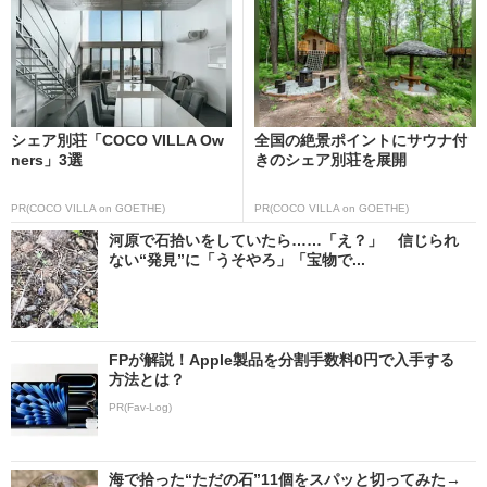
シェア別荘「COCO VILLA Ow
全国の絶景ポイントにサウナ付
ners」3選
きのシェア別荘を展開
PR(COCO VILLA on GOETHE)
PR(COCO VILLA on GOETHE)
河原で石拾いをしていたら……「え？」 信じられ
ない“発見”に「うそやろ」「宝物で...
FPが解説！Apple製品を分割手数料0円で入手する
方法とは？
PR(Fav-Log)
海で拾った“ただの石”11個をスパッと切ってみた→