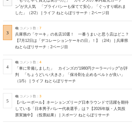
「もっと早く買えば良かった」 カインズの“車内遮光カーテ
ン”が大人気 「プライバシーも保てて安心」「ぐっすり眠れま
した」（2/2） | ライフ ねとらぼリサーチ：2ページ目
コメント数：
7
3
兵庫県の「ケーキ」の名店10選！ 一番うまいと思う店はどこ？
【7月12日は「デコレーションケーキの日」！】（2/4） | 兵庫県
ねとらぼリサーチ：2ページ目
コメント数：
4
4
「車に常備しました」 カインズの“1980円クーラーバッグ”が評
判 「ちょうどいい大きさ」「保冷剤を止めるベルトが良い」
（1/5） | ライフ ねとらぼリサーチ
コメント数：
3
5
【バレーボール】ネーションズリーグ日本ラウンドで活躍を期待
している「日本男子バレー代表選手」は？【2026年版・人気投
票実施中】（投票結果） | スポーツ ねとらぼリサーチ