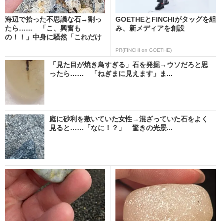
海辺で拾った不思議な石→割っ
GOETHEとFINCHIがタッグを組
たら…… 「こ、興奮も
み、新メディアを創設
の！！」中身に騒然「これだけ
大...
PR(FINCHI on GOETHE)
「見た目が焼き鳥すぎる」石を発掘→ウソだろと思
ったら…… 「ねぎまに見えます」ま...
庭に砂利を敷いていた女性→混ざっていた石をよく
見ると……「なに！？」 驚きの光景...