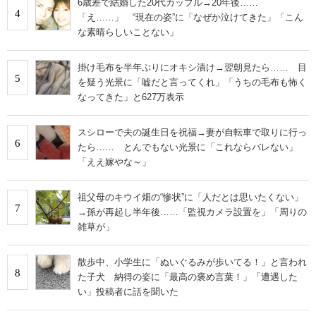
6歳差で結婚した20代カップル→20年後……
4
「え……」 “現在の姿”に「なぜか泣けてきた」「こん
な素晴らしいことない」
掛け毛布を半年ぶりにオキシ漬け→翌朝見たら…… 目
5
を疑う光景に「嘘だと言ってくれ」「うちの毛布も怖く
なってきた」と627万表示
スシローで夫の誕生日を祝福→妻が自転車で取りに行っ
6
たら…… とんでもない光景に「これならバレない」
「ええ嫁やな～」
祖父母のキウイ畑の“惨状”に「人だとは思いたくない」
7
→孫が再起し半年後……「監視カメラ設置を」「周りの
雑草が」
散歩中、小学生に「ぬいぐるみが歩いてる！」と言われ
8
た子犬 納得の姿に「最高の褒め言葉！」「遭遇した
い」投稿者に話を聞いた