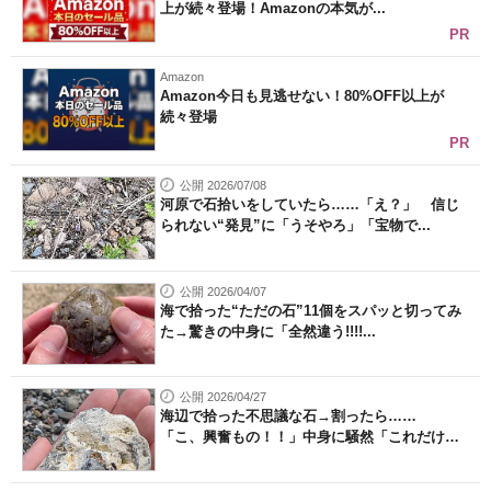
上が続々登場！Amazonの本気が...
PR
Amazon
Amazon今日も見逃せない！80%OFF以上が
続々登場
PR
公開 2026/07/08
河原で石拾いをしていたら……「え？」 信じ
られない“発見”に「うそやろ」「宝物で...
公開 2026/04/07
海で拾った“ただの石”11個をスパッと切ってみ
た→驚きの中身に「全然違う!!!!...
公開 2026/04/27
海辺で拾った不思議な石→割ったら……
「こ、興奮もの！！」中身に騒然「これだけ
大...