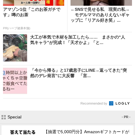
アマゾン1位「このお茶ガチで
←SNSで見せる私 現実の私→
す」噂のお茶
モデルママのありえないギャ
ップに「リアル好き笑」...
PR(ハーブ健康本舗)
大工が本気で木材を加工したら…… まさかの“人
気キャラ”が完成！「天才かよ」「と...
「今から帰る」と17歳息子にLINE→返ってきた”突
然のデレ発言”に大反響 「言...
Recommended by
Special
- PR -
【抽選で5,000円分】Amazonギフトカードが