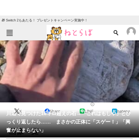
🎁 Switch 2もあたる！ プレゼントキャンペーン実施中！
ねとらぼメニュー
TOP
ニュース
エンタメ
クイズ
グルメ
地域
住まい
教育・育児
動物
リサーチ
ライフスタイル
2026/05/29 19:30（公開）
X
Share
LINE
hatena
会員記事
川辺で見つけた16キロ超えの石→「これはもしや」とひ
っくり返したら…… まさかの正体に「スゲー！」「興
メディア
画像一覧
奮が止まらない」
注目記事を集めた総合ページ