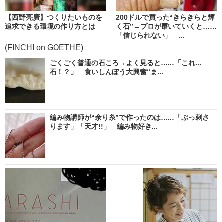
【西野亮廣】つくりたいものを
200ドルで買った“きらきらと輝
追求できる環境の作り方とは
く石”→プロが磨いていくと……
「信じられない」 ...
(FINCHI on GOETHE)
ごくごく普通の石ころ→よく見ると……「これ...
石！？」 食いしんぼう大興奮“ま...
編み物講師が“余り糸”で作ったのは……「ぶっ刺さ
ります」「天才!!」 編み物好き...