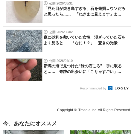
公開 2026/05/31
「見た目が焼き鳥すぎる」石を発掘→ウソだろ
と思ったら…… 「ねぎまに見えます」ま...
公開 2026/06/02
庭に砂利を敷いていた女性→混ざっていた石を
よく見ると……「なに！？」 驚きの光景...
公開 2026/04/10
新潟の海で見つけた“緑の石ころ”→手に取る
と…… 奇跡の出会いに「こりゃすごい」...
Recommended by
Copyright © ITmedia Inc. All Rights Reserved.
今、あなたにオススメ