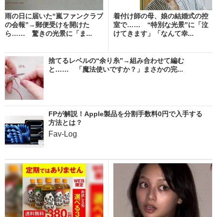
雨の日に届いた“嵐ファンクラブ
着付け師の母、娘の結婚式の控
の会報”→郵便受けを開けた
室で…… “特別な光景”に「泣
ら…… 驚きの光景に「ま...
けてきます」「なんて幸...
捨てるレベルの“余り糸”→組み合わせて編む
と…… 「魔法使いですか？」まさかの完...
FPが解説！Apple製品を分割手数料0円で入手する
方法とは？
Fav-Log