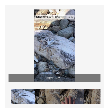
ITの今と未来を見通す
スマホと通信の最新トレンド
進化するPCとデバイスの未来
好きが集まる 比べて選べる
ビジネスと働き方のヒント
AI活用のいまが分かる
企業ITのトレンドを詳説
「これはもしや……」
経営リーダーのコミュニティ
マーケ×ITの今がよく分かる
ITエンジニア向け専門サイト