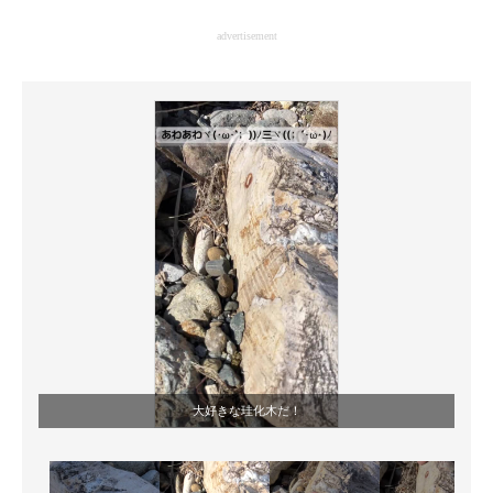
企業向けIT製品の総合サイト
advertisement
IT製品の技術・比較・事例
製造業のIT導入・活用を支援
モノづくり技術者専門サイト
エレクトロニクス専門サイト
電子設計の基本と応用
エネルギーの専門メディア
建設×テクノロジーの最前線
ちょっと気になるネットの話題
大好きな珪化木だ！