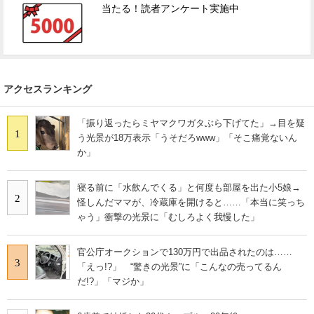
当たる！読者アンケート実施中
アクセスランキング
「振り返ったらミヤマクワガタぶら下げてた」→目を疑
1
う光景が18万表示「うそだろwww」「そこ痛覚ないん
か」
寝る前に「水飲んでくる」と何度も部屋を出た小5娘→
2
怪しんだママが、冷蔵庫を開けると……「本当に笑っち
ゃう」衝撃の光景に「むしろよく我慢した」
官公庁オークションで130万円で出品されたのは……
3
「えっ!?」 “驚きの光景”に「こんなの売ってるん
だ!?」「マジか」