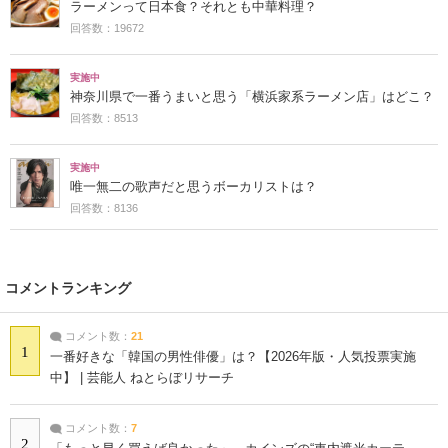
ラーメンって日本食？それとも中華料理？
回答数：19672
実施中
神奈川県で一番うまいと思う「横浜家系ラーメン店」はどこ？
回答数：8513
実施中
唯一無二の歌声だと思うボーカリストは？
回答数：8136
コメントランキング
コメント数：
21
1
一番好きな「韓国の男性俳優」は？【2026年版・人気投票実施
中】 | 芸能人 ねとらぼリサーチ
コメント数：
7
2