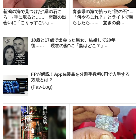
新潟の海で見つけた“緑の石こ
青森県の海で拾った“謎の石”→
ろ”→手に取ると…… 奇跡の出
「何やろこれ？」とライトで照
会いに「こりゃすごい」...
らしたら…… 驚きの姿...
18歳と17歳で出会った男女、結婚して20年
後…… “現在の姿”に「妻はどこ？」...
FPが解説！Apple製品を分割手数料0円で入手する
方法とは？
(Fav-Log)