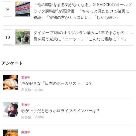
「他の時計をする気がなくなる」G-SHOCKの“オールブ
9
ラック腕時計”が高評価 「ちらっと見ただけで確実に
視認」「実物の方がカッコいい」「しかも軽い」
ダイソーで1株のオリヅルラン購入→1年でまさかの……
10
目を疑う光景に「エーッ！」「こんなに素敵に！？」
アンケート
実施中
声が好きな「日本のボーカリスト」は？
回答数：49567
実施中
歌が上手だと思うホロライブのメンバーは？
回答数：23896
実施中