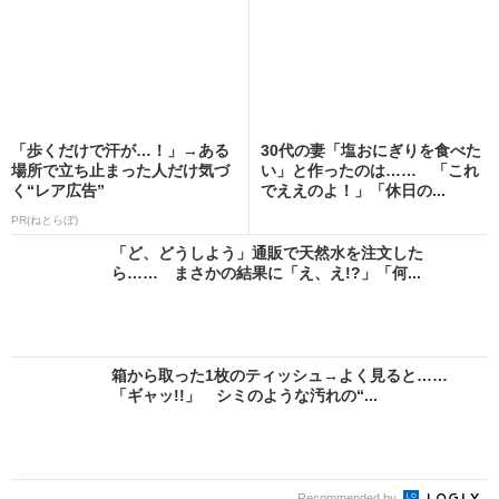
「歩くだけで汗が…！」→ある
30代の妻「塩おにぎりを食べた
場所で立ち止まった人だけ気づ
い」と作ったのは…… 「これ
く“レア広告”
でええのよ！」「休日の...
PR(ねとらぼ)
「ど、どうしよう」通販で天然水を注文した
ら…… まさかの結果に「え、え!?」「何...
箱から取った1枚のティッシュ→よく見ると……
「ギャッ!!」 シミのような汚れの“...
Recommended by