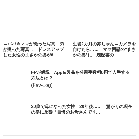
←パパ＆ママが撮った写真 弟
生後2カ月の赤ちゃん→カメラを
が撮った写真→ ドレスアップ
向けたら…… ママ困惑の“まさ
した女性のまさかの姿が8...
かの姿”に「履歴書の...
FPが解説！Apple製品を分割手数料0円で入手する
方法とは？
(Fav-Log)
20歳で母になった女性→20年後…… 驚がくの現在
の姿に反響「自慢のお母さんです...