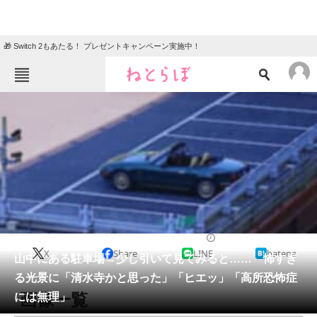
🎁 Switch 2もあたる！ プレゼントキャンペーン実施中！
ねとらぼメニュー
TOP
ニュース
エンタメ
クイズ
グルメ
地域
住まい
教育・育児
動物
リサーチ
ライフスタイル
2026/06/03 20:00（公開）
X
Share
LINE
hatena
会員記事
山中にある駐車場→少し引いて見てみると…… 怖すぎ
る光景に「清水寺かと思った」「ヒエッ」「高所恐怖症
メディア
画像一覧
には無理」
注目記事を集めた総合ページ