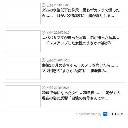
公開 2026/05/09
ダムの水位低下に仰天→思わずカメラで撮った
ら…… 目がバグる1枚に「脳が混乱しま...
公開 2026/04/10
←パパ＆ママが撮った写真 弟が撮った写真→
ドレスアップした女性のまさかの姿が8...
公開 2026/05/25
生後2カ月の赤ちゃん→カメラを向けたら……
ママ困惑の“まさかの姿”に「履歴書の...
公開 2026/05/25
20歳で母になった女性→20年後…… 驚がくの
現在の姿に反響「自慢のお母さんです...
Recommended by