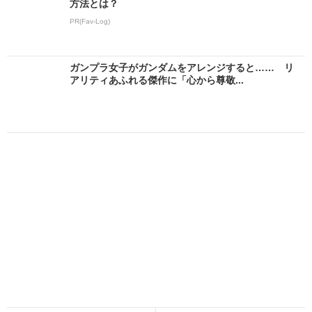
方法とは？
PR(Fav-Log)
ガンプラ女子がガンダムをアレンジすると…… リ
アリティあふれる傑作に「心から尊敬...