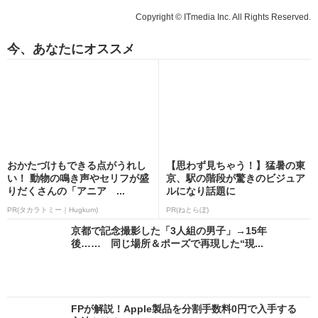
Copyright © ITmedia Inc. All Rights Reserved.
今、あなたにオススメ
おかたづけもできる点がうれし
【思わず見ちゃう！】猛暑の東
い！ 動物の鳴き声やセリフが盛
京、駅の階段が驚きのビジュア
りだくさんの「アニア ...
ルになり話題に
PR(タカラトミー｜Hugkum)
PR(ねとらぼ)
京都で記念撮影した「3人組の男子」→15年
後…… 同じ場所＆ポーズで再現した“現...
FPが解説！Apple製品を分割手数料0円で入手する