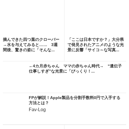
摘んできた四つ葉のクローバー
「ここは日本ですか？」大分県
→水を与えてみると…… 3週
で発見されたアニメのような光
間後、驚きの姿に「そんな...
景に反響「サイコ～な写真...
←4カ月赤ちゃん ママの赤ちゃん時代→ “遺伝子
仕事しすぎ”な光景に「びっくり！...
FPが解説！Apple製品を分割手数料0円で入手する
方法とは？
Fav-Log