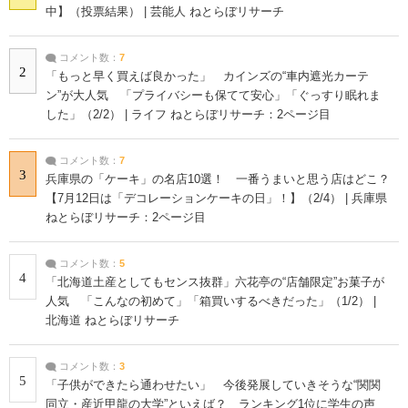
中】（投票結果） | 芸能人 ねとらぼリサーチ
コメント数：
7
2
「もっと早く買えば良かった」 カインズの“車内遮光カーテ
ン”が大人気 「プライバシーも保てて安心」「ぐっすり眠れま
した」（2/2） | ライフ ねとらぼリサーチ：2ページ目
コメント数：
7
3
兵庫県の「ケーキ」の名店10選！ 一番うまいと思う店はどこ？
【7月12日は「デコレーションケーキの日」！】（2/4） | 兵庫県
ねとらぼリサーチ：2ページ目
コメント数：
5
4
「北海道土産としてもセンス抜群」六花亭の“店舗限定”お菓子が
人気 「こんなの初めて」「箱買いするべきだった」（1/2） |
北海道 ねとらぼリサーチ
コメント数：
3
5
「子供ができたら通わせたい」 今後発展していきそうな“関関
同立・産近甲龍の大学”といえば？ ランキング1位に学生の声