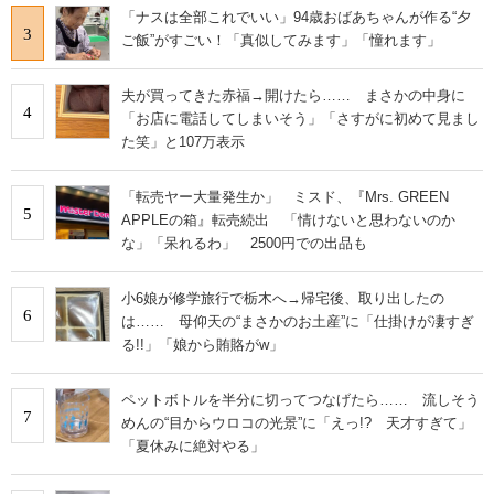
「ナスは全部これでいい」94歳おばあちゃんが作る“夕
3
ご飯”がすごい！「真似してみます」「憧れます」
夫が買ってきた赤福→開けたら…… まさかの中身に
4
「お店に電話してしまいそう」「さすがに初めて見まし
た笑」と107万表示
「転売ヤー大量発生か」 ミスド、『Mrs. GREEN
5
APPLEの箱』転売続出 「情けないと思わないのか
な」「呆れるわ」 2500円での出品も
小6娘が修学旅行で栃木へ→帰宅後、取り出したの
6
は…… 母仰天の“まさかのお土産”に「仕掛けが凄すぎ
る!!」「娘から賄賂がw」
ペットボトルを半分に切ってつなげたら…… 流しそう
7
めんの“目からウロコの光景”に「えっ!? 天才すぎて」
「夏休みに絶対やる」