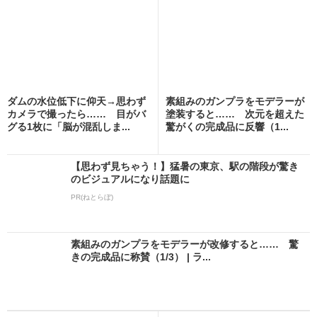
ダムの水位低下に仰天→思わず
素組みのガンプラをモデラーが
カメラで撮ったら…… 目がバ
塗装すると…… 次元を超えた
グる1枚に「脳が混乱しま...
驚がくの完成品に反響（1...
【思わず見ちゃう！】猛暑の東京、駅の階段が驚き
のビジュアルになり話題に
PR(ねとらぼ)
素組みのガンプラをモデラーが改修すると…… 驚
きの完成品に称賛（1/3） | ラ...