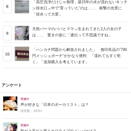
「高圧洗浄だけじゃ無理」築15年の水が流れないキッチ
8
ン排水口→中で“育っていた”のは…… 衝撃の光景に
「排水って大変」
天然パーマのパパとママ→生まれてきた2人の女の子
9
は…… 驚きの姿に「遺伝って不思議ですね」
「ハンカチ問題から解放されました」 無印良品の“790
10
円メッシュポーチ”がかなり便利 「濡れてもすぐ乾
く」「追加購入を考えています」
アンケート
実施中
声が好きな「日本のボーカリスト」は？
回答数：49351
実施中
歌が上手だと思うホロライブのメンバーは？