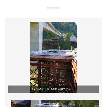
企業向けIT製品の総合サイト
advertisement
IT製品の技術・比較・事例
製造業のIT導入・活用を支援
モノづくり技術者専門サイト
エレクトロニクス専門サイト
電子設計の基本と応用
エネルギーの専門メディア
建設×テクノロジーの最前線
ちょっと気になるネットの話題
上だけみると普通の駐車場ですが……