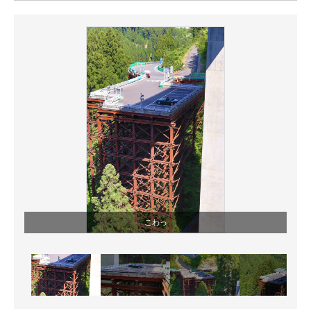
ITの今と未来を見通す
スマホと通信の最新トレンド
進化するPCとデバイスの未来
好きが集まる 比べて選べる
ビジネスと働き方のヒント
AI活用のいまが分かる
企業ITのトレンドを詳説
こわっ
経営リーダーのコミュニティ
マーケ×ITの今がよく分かる
ITエンジニア向け専門サイト