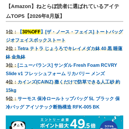
【Amazon】ねとらぼ読者に選ばれているアイテ
ムTOP5【2026年8月版】
1位：
【
30%OFF
】[ザ・ノース・フェイス] トートバッグ
ジオフェイスボックストート
2位：
Tetra テトラ じょうろでキレイメダカ鉢 40
黒 睡蓮
鉢 金魚鉢
3位：
[ニューバランス] サンダル Fresh Foam RCVRY
Slide v1 フレッシュフォーム リカバリー メンズ
4位：
カインズ(CAINZ) 撒くだけで防草できる人工砂 約
15kg
5位：
サーモス 保冷ロールトップバッグ 5L ブラック 保
冷バッグ アイソテック断熱構造 RFK-005 BK