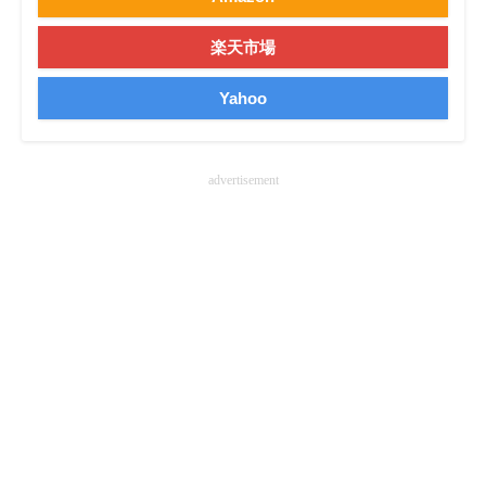
企業向けIT製品の総合サイト
楽天市場
IT製品の技術・比較・事例
Yahoo
製造業のIT導入・活用を支援
モノづくり技術者専門サイト
advertisement
エレクトロニクス専門サイト
電子設計の基本と応用
エネルギーの専門メディア
建設×テクノロジーの最前線
ちょっと気になるネットの話題