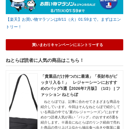
【楽天】お買い物マラソンは8/11（火）01:59まで。まずはエン
トリー！
買いまわりキャンペーンにエントリーする
ねとらぼ読者に人気の商品はこちら！
「貴重品だけ持つのに最適」「長財布がピ
ッタリ入る！」 レジャーシーンにおすす
めのバッグ5選【2026年7月版】（1/2） | フ
ァッション ねとらぼ
ねとらぼでは、記事に合わせてさまざまな商品を
紹介しています。今回はそんなねとらぼで紹介して
いる商品の中でも“夏のレジャーシーズン”におすす
めかつ読者人気が高い「バッグ」のおすすめ5選を
紹介します。※過去にねとらぼのリンク経由で売れ
た商品の売り上げ上位から抽出食べ歩きや散策に最