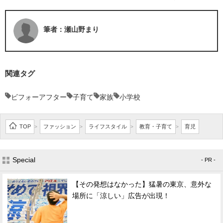
筆者：瀬山野まり
関連タグ
ビフォーアフター
子育て
家族
小学校
TOP
ファッション
ライフスタイル
教育・子育て
育児
>
>
>
>
Special
- PR -
【その発想はなかった】猛暑の東京、意外な
場所に「涼しい」広告が出現！