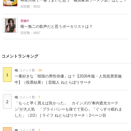
神奈川県で一番うまいと思う「横浜家系ラーメン店」はどこ？
回答数：8502
実施中
唯一無二の歌声だと思うボーカリストは？
回答数：8067
コメントランキング
コメント数：
20
1
一番好きな「韓国の男性俳優」は？【2026年版・人気投票実施
中】（投票結果） | 芸能人 ねとらぼリサーチ
コメント数：
7
2
「もっと早く買えば良かった」 カインズの“車内遮光カーテ
ン”が大人気 「プライバシーも保てて安心」「ぐっすり眠れま
した」（2/2） | ライフ ねとらぼリサーチ：2ページ目
コメント数：
7