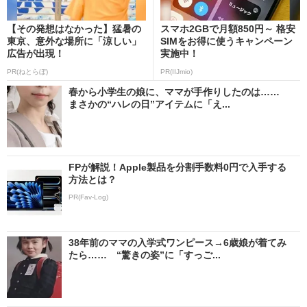
【その発想はなかった】猛暑の
スマホ2GBで月額850円～ 格安
東京、意外な場所に「涼しい」
SIMをお得に使うキャンペーン
広告が出現！
実施中！
PR(ねとらぼ)
PR(IIJmio)
春から小学生の娘に、ママが手作りしたのは……
まさかの“ハレの日”アイテムに「え...
FPが解説！Apple製品を分割手数料0円で入手する
方法とは？
PR(Fav-Log)
38年前のママの入学式ワンピース→6歳娘が着てみ
たら…… “驚きの姿”に「すっご...