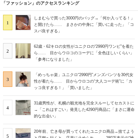
「ファッション」のアクセスランキング
しまむらで買った3000円のバッグ→「何か入ってる！」
1
と開けたら…… まさかの中身に「買いに走った」「コ
スパ良すぎる」
62歳・62キロの女性がユニクロの“2990円ワンピ”を着た
2
ら…… 目からウロコのコーデに「全色ほしいくらい」
「参考になりました」
「めっちゃ楽」ユニクロ“2990円”メンズパンツを30代女
3
性が着たら…… 目からウロコの“大人コーデ術”に「カ
ッコ良すぎる！」「買いました」
31歳男性が、札幌の観光地を完全スルーしてセカストに
4
→「これはすごい」発見した4290円商品に「まさに運命
的な出会い」
20年前、亡き母が買ってくれたユニクロ商品→捨てよう
5
と店舗へ行くと、店員に止められ…… 280万表示の“神