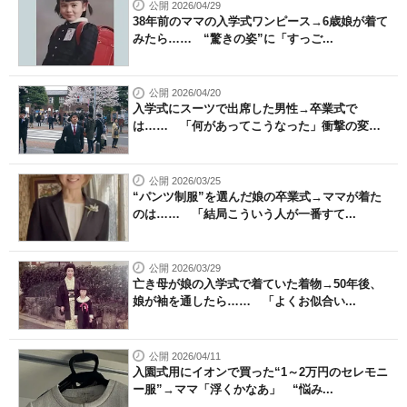
公開 2026/04/29
38年前のママの入学式ワンピース→6歳娘が着て
みたら…… “驚きの姿”に「すっご...
公開 2026/04/20
入学式にスーツで出席した男性→卒業式で
は…… 「何があってこうなった」衝撃の変
化...
公開 2026/03/25
“パンツ制服”を選んだ娘の卒業式→ママが着た
のは…… 「結局こういう人が一番すて...
公開 2026/03/29
亡き母が娘の入学式で着ていた着物→50年後、
娘が袖を通したら…… 「よくお似合い...
公開 2026/04/11
入園式用にイオンで買った“1～2万円のセレモニ
ー服”→ママ「浮くかなあ」 “悩み...