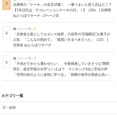
3
兵庫県の「ケーキ」の名店10選！ 一番うまいと思う店はどこ？
【7月12日は「デコレーションケーキの日」！】（2/4） | 兵庫県
ねとらぼリサーチ：2ページ目
コメント数：
5
4
「北海道土産としてもセンス抜群」六花亭の“店舗限定”お菓子が
人気 「こんなの初めて」「箱買いするべきだった」（1/2） |
北海道 ねとらぼリサーチ
コメント数：
3
5
「子供ができたら通わせたい」 今後発展していきそうな“関関
同立・産近甲龍の大学”といえば？ ランキング1位に学生の声
「学問の街のように多様に学べる」「就職や進学の実績も高い」
| 大学 ねとらぼリサーチ
カテゴリ一覧
IT・科学