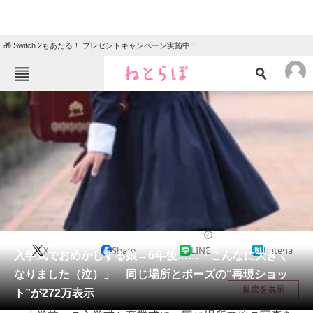
🎁 Switch 2もあたる！ プレゼントキャンペーン実施中！
ねとらぼメニュー
TOP
ニュース
エンタメ
クイズ
グルメ
地域
住まい
教育・育児
動物
リサーチ
育児
2026/06/06 09:15（公開）
X
Share
LINE
hatena
会員記事
入学式でおめかしする娘→6年後……「こんなに大きく
なりました（泣）」 同じ場所とポーズの“再現ショッ
メディア
目次を表示
ト”が272万表示
注目記事を集めた総合ページ