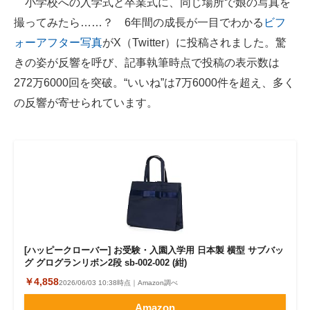
小学校への入学式と卒業式に、同じ場所で娘の写真を
撮ってみたら……？ 6年間の成長が一目でわかる
ビフ
ITの今と未来を見通す
ォーアフター写真
がX（Twitter）に投稿されました。驚
スマホと通信の最新トレンド
きの姿が反響を呼び、記事執筆時点で投稿の表示数は
272万6000回を突破。“いいね”は7万6000件を超え、多く
進化するPCとデバイスの未来
の反響が寄せられています。
好きが集まる 比べて選べる
ビジネスと働き方のヒント
AI活用のいまが分かる
企業ITのトレンドを詳説
経営リーダーのコミュニティ
[ハッピークローバー] お受験・入園入学用 日本製 横型 サブバッ
グ グログランリボン2段 sb-002-002 (紺)
マーケ×ITの今がよく分かる
￥4,858
2026/06/03 10:38時点｜Amazon調べ
ITエンジニア向け専門サイト
Amazon