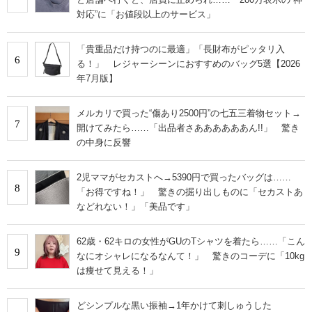
対応”に「お値段以上のサービス」
「貴重品だけ持つのに最適」「長財布がピッタリ入
6
る！」 レジャーシーンにおすすめのバッグ5選【2026
年7月版】
メルカリで買った“傷あり2500円”の七五三着物セット→
7
開けてみたら……「出品者さああああああん!!」 驚き
の中身に反響
2児ママがセカストへ→5390円で買ったバッグは……
8
「お得ですね！」 驚きの掘り出しものに「セカストあ
などれない！」「美品です」
62歳・62キロの女性がGUのTシャツを着たら……「こん
9
なにオシャレになるなんて！」 驚きのコーデに「10kg
は痩せて見える！」
どシンプルな黒い振袖→1年かけて刺しゅうした