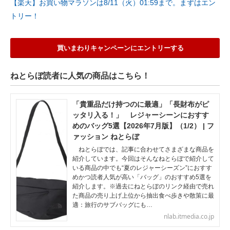
【楽天】お買い物マラソンは8/11（火）01:59まで。まずはエン
トリー！
買いまわりキャンペーンにエントリーする
ねとらぼ読者に人気の商品はこちら！
「貴重品だけ持つのに最適」「長財布がピ
ッタリ入る！」 レジャーシーンにおすす
めのバッグ5選【2026年7月版】（1/2） | フ
ァッション ねとらぼ
ねとらぼでは、記事に合わせてさまざまな商品を
紹介しています。今回はそんなねとらぼで紹介して
いる商品の中でも“夏のレジャーシーズン”におすす
めかつ読者人気が高い「バッグ」のおすすめ5選を
紹介します。※過去にねとらぼのリンク経由で売れ
た商品の売り上げ上位から抽出食べ歩きや散策に最
適：旅行のサブバッグにも…
nlab.itmedia.co.jp