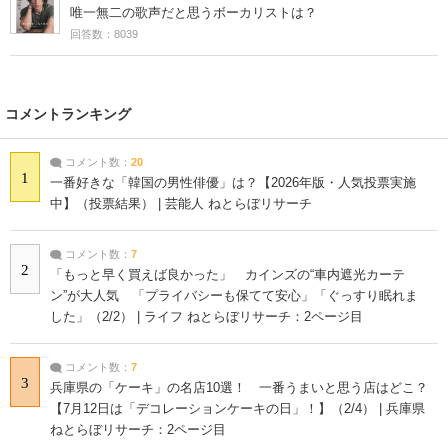
唯一無二の歌声だと思うボーカリストは？
回答数：8039
コメントランキング
コメント数：
20
1
一番好きな「韓国の男性俳優」は？【2026年版・人気投票実施
中】（投票結果） | 芸能人 ねとらぼリサーチ
コメント数：
7
2
「もっと早く買えば良かった」 カインズの“車内遮光カーテ
ン”が大人気 「プライバシーも保てて安心」「ぐっすり眠れま
した」（2/2） | ライフ ねとらぼリサーチ：2ページ目
コメント数：
7
3
兵庫県の「ケーキ」の名店10選！ 一番うまいと思う店はどこ？
【7月12日は「デコレーションケーキの日」！】（2/4） | 兵庫県
ねとらぼリサーチ：2ページ目