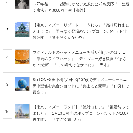
6
→70年後…… 感動しかない光景に公式も反応「一生続
く魔法」と3800万再生【海外】
【東京ディズニーリゾート】「うわっ」「売り切れませ
7
んように」 間もなく登場の“ポップコーンバケット”全
貌公開に「背中開くんかい!?」
マクドナルドのセットメニューを盛り付けたのは……
8
「最高のライフハック」 ディズニー好き歓喜の“まさ
かの光景”に「この考えはなかった」「天才」
SixTONES田中樹ら“田中家”家族でディズニーシーへ→
9
田中聖含む集合ショットに「集まると豪華」「仲良しで
最高！」
【東京ディズニーランド】「絶対ほしい」「復活待って
10
ました」 1月13日発売のポップコーンバケットが100万
再生間近 「すごく嬉しい」