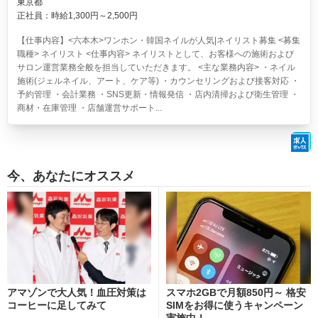
東京都
正社員：時給1,300円～2,500円
【仕事内容】<六本木>ワンホン・韓国ネイルが人気|ネイリスト募集 <募集
職種> ネイリスト <仕事内容> ネイリストとして、お客様への施術および
サロン運営業務全般を担当していただきます。 <主な業務内容> ・ネイル
施術(ジェルネイル、アート、ケア等) ・カウンセリングおよび接客対応 ・
予約管理 ・会計業務 ・SNS更新・情報発信 ・店内清掃および衛生管理 ・
商材・在庫管理 ・店舗運営サポート...
今、あなたにオススメ
アマゾンで大人気！血圧対策は
スマホ2GBで月額850円～ 格安
コーヒーに足してみて
SIMをお得に使うキャンペーン
実施中！