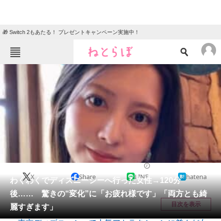
🎁 Switch 2もあたる！ プレゼントキャンペーン実施中！
ねとらぼメニュー
TOP
ニュース
エンタメ
クイズ
グルメ
地域
住まい
教育・育児
動物
リサーチ
ディズニー
2026/06/03 08:45（公開）
X
Share
LINE
hatena
会員記事
わくわくでディズニーシーへ行った女性→120分
後…… 驚きの“変化”に「お疲れ様です」「両方とも綺
メディア
目次を表示
麗すぎます」
注目記事を集めた総合ページ