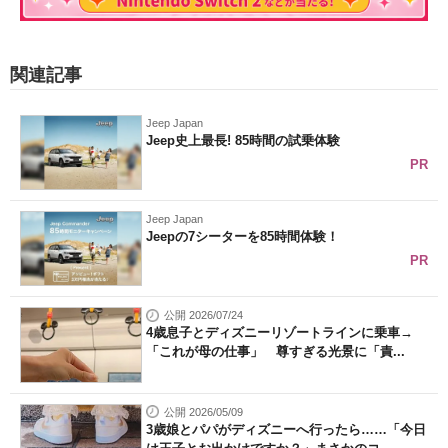
関連記事
Jeep Japan
Jeep史上最長! 85時間の試乗体験
PR
Jeep Japan
Jeepの7シーターを85時間体験！
PR
公開 2026/07/24
4歳息子とディズニーリゾートラインに乗車→
「これが母の仕事」 尊すぎる光景に「責...
公開 2026/05/09
3歳娘とパパがディズニーへ行ったら……「今日