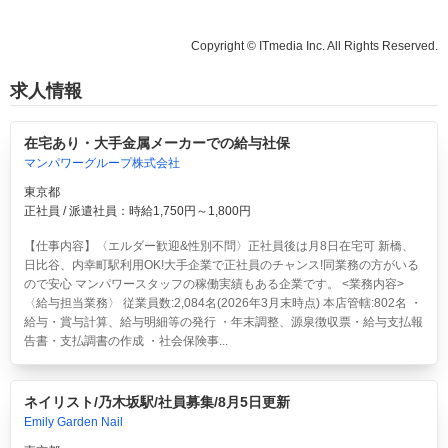
Copyright © ITmedia Inc. All Rights Reserved.
求人情報
在宅あり・大手金属メーカーでの給与社保
マンパワーグループ株式会社
東京都
正社員 / 派遣社員：時給1,750円～1,800円
【仕事内容】〈エルダー歓迎&性別不問〉正社員後は月8日在宅可 新橋、
日比谷、内幸町駅利用OK!大手企業で正社員のチャンス!同業務の方がいる
ので安心 マンパワースタッフの稼働実績もある企業です。 <業務内容>
〈給与担当業務〉 従業員数:2,084名(2026年3月末時点) 本店管轄:802名 ・
給与・賞与計算、給与明細等の発行 ・年末調整、源泉徴収票・給与支払報
告書・支払調書の作成 ・社会保険事...
ネイリスト/乃木坂駅/社員募集/8月5日更新
Emily Garden Nail