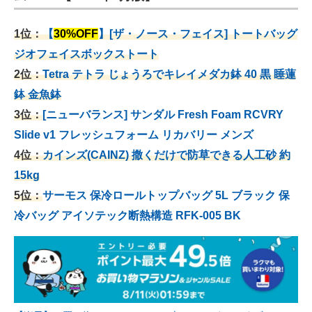
1位：
【
30%OFF
】[ザ・ノース・フェイス] トートバッグ
ジオフェイスボックストート
2位：
Tetra テトラ じょうろでキレイメダカ鉢 40
黒 睡蓮
鉢 金魚鉢
3位：
[ニューバランス] サンダル Fresh Foam RCVRY
Slide v1 フレッシュフォーム リカバリー メンズ
4位：
カインズ(CAINZ) 撒くだけで防草できる人工砂 約
15kg
5位：
サーモス 保冷ロールトップバッグ 5L ブラック 保
冷バッグ アイソテック断熱構造 RFK-005 BK