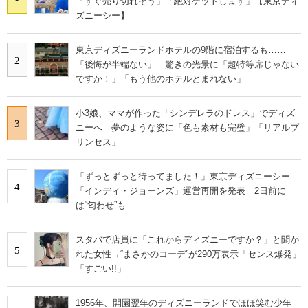
「すぐ売り切れそう」「絶対ゲットします」【東京ディ
ズニーシー】
東京ディズニーランドホテルの9階に宿泊するも……
2
「後悔が半端ない」 驚きの光景に「超特等席じゃない
ですか！」「もう他のホテルとまれない」
小3娘、ママが作った「シンデレラのドレス」でディズ
3
ニーへ 夢のような姿に「色も素材も完璧」「リアルプ
リンセス」
「ずっとずっと待ってました！」東京ディズニーシー
4
「インディ・ジョーンズ」運営再開を発表 2日前に
は“匂わせ”も
スタバで店員に「これからディズニーですか？」と聞か
5
れた女性→“まさかのコーデ”が290万表示「センス爆発」
「すごい!!」
1956年、開園翌年のディズニーランドでほほ笑む少年