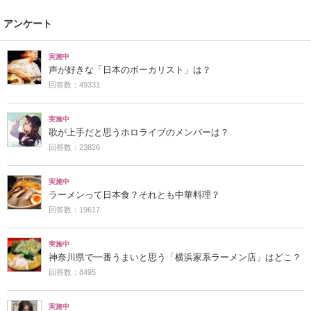
アンケート
実施中
声が好きな「日本のボーカリスト」は？
回答数：49331
実施中
歌が上手だと思うホロライブのメンバーは？
回答数：23826
実施中
ラーメンって日本食？それとも中華料理？
回答数：19617
実施中
神奈川県で一番うまいと思う「横浜家系ラーメン店」はどこ？
回答数：8495
実施中