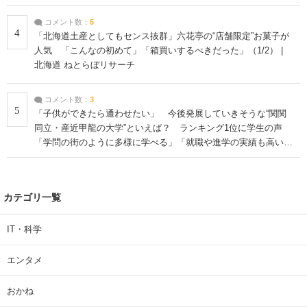
コメント数：
5
4
「北海道土産としてもセンス抜群」六花亭の“店舗限定”お菓子が
人気 「こんなの初めて」「箱買いするべきだった」（1/2） |
北海道 ねとらぼリサーチ
コメント数：
3
5
「子供ができたら通わせたい」 今後発展していきそうな“関関
同立・産近甲龍の大学”といえば？ ランキング1位に学生の声
「学問の街のように多様に学べる」「就職や進学の実績も高い」
| 大学 ねとらぼリサーチ
カテゴリ一覧
IT・科学
エンタメ
おかね