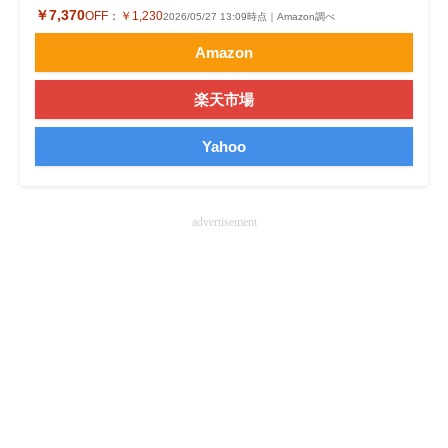
￥7,370
OFF：
￥1,230
2026/05/27 13:09時点｜Amazon調べ
企業向けIT製品の総合サイト
Amazon
IT製品の技術・比較・事例
楽天市場
製造業のIT導入・活用を支援
Yahoo
モノづくり技術者専門サイト
エレクトロニクス専門サイト
advertisement
電子設計の基本と応用
エネルギーの専門メディア
建設×テクノロジーの最前線
ちょっと気になるネットの話題