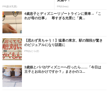
PR(森永乳業)
PR(IIJmio)
4歳息子とディズニーリゾートラインに乗車→「こ
れが母の仕事」 尊すぎる光景に「責...
【思わず見ちゃう！】猛暑の東京、駅の階段が驚き
のビジュアルになり話題に
PR(ねとらぼ)
3歳娘とパパがディズニーへ行ったら……「今日は
王子とお出かけですか？」まさかのコ...