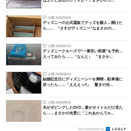
は王子とお出かけですか？」まさかのコ...
公開 2026/03/25
ディズニーの公式通販でグッズを購入→開けた
ら…… “さすがディズニー”なまさかの...
公開 2026/07/23
ディズニークルーズで“一番安い部屋”を予約→
入ってみたら……「なんと」 “まさか...
公開 2026/06/14
結婚記念日にディズニーシーを満喫→駐車場に
戻ったら……「えええっ!!」 驚きの光...
公開 2026/05/12
夫がダビングしたDVD→妻がタイトルだけ見た
ら……まさかの光景に「これあかんてw...
Recommended by