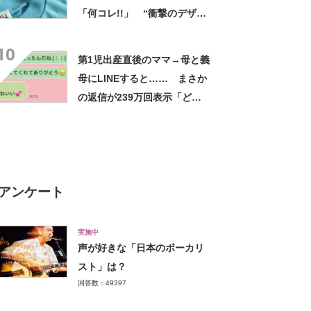
「何コレ!!」 “衝撃のデザイ
ン”に「センスしかない夫」
10
第1児出産直後のママ→母と義
母にLINEすると…… まさか
の返信が239万回表示「どん
な徳を積んだんだ」「ええな
ぁ…」
アンケート
実施中
声が好きな「日本のボーカリ
スト」は？
回答数：49397