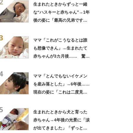
2
生まれたときからずっと一緒
な“ハスキーと赤ちゃん”→1年
後の姿に「最高の兄弟です
ね」「アカン泣いてまう」
3
ママ「これがこうなるとは誰
も想像できん」→生まれたて
赤ちゃんが3カ月後…… 驚き
の成長姿に「信じられない」
4
「ただの天使か」
ママ「とんでもないイケメン
を産み落とした」→6年後……
現在の姿に「これは二度見す
る」「親バカではなくリアル
5
王子様」
生まれたときから犬と育った
赤ちゃん→4年後の光景に「涙
が出てきました」「ずっと見