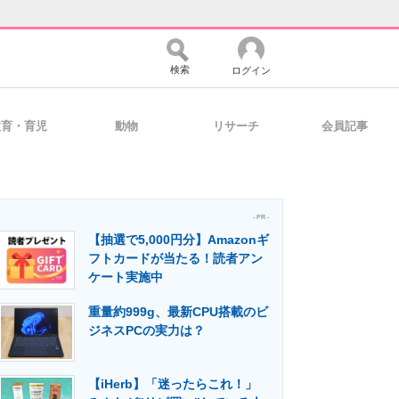
検索
ログイン
教育・育児
動物
リサーチ
会員記事
バイスの未来
好きが集まる 比べて選べる
- PR -
【抽選で5,000円分】Amazonギ
コミュニティ
マーケ×ITの今がよく分かる
フトカードが当たる！読者アン
ケート実施中
重量約999g、最新CPU搭載のビ
・活用を支援
ジネスPCの実力は？
【iHerb】「迷ったらこれ！」