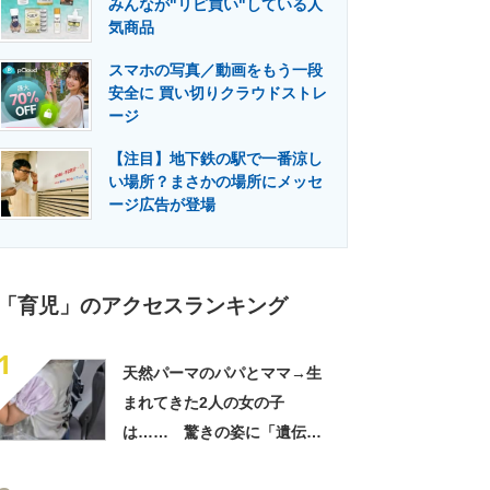
みんなが"リピ買い"している人
門メディア
建設×テクノロジーの最前線
気商品
スマホの写真／動画をもう一段
安全に 買い切りクラウドストレ
ージ
【注目】地下鉄の駅で一番涼し
い場所？まさかの場所にメッセ
ージ広告が登場
「育児」のアクセスランキング
1
天然パーマのパパとママ→生
まれてきた2人の女の子
は…… 驚きの姿に「遺伝っ
て不思議ですね」