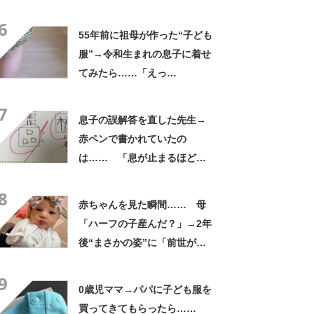
守ってるんだな」
6
55年前に祖母が作った“子ども
服”→令和生まれの息子に着せ
てみたら……「えっ
ー!!」 “驚きの姿”に「半世
7
紀過ぎてるとは思えない」
息子の誤解答を直した先生→
赤ペンで書かれていたの
は…… 「息が止まるほど笑
った」まさかの光景に「先生
8
もお疲れですな」
赤ちゃんを見た瞬間…… 母
「ハーフの子産んだ？」→2年
後“まさかの姿”に「前世が西
洋人だったのかも」
9
0歳児ママ→パパに子ども服を
買ってきてもらったら……