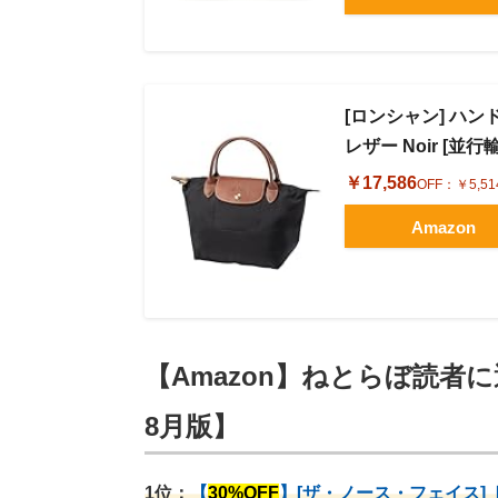
[ロンシャン] ハンド
レザー Noir [並行
￥17,586
OFF：
￥5,51
Amazon
【Amazon】ねとらぼ読者に
8月版】
1位：
【
30%OFF
】[ザ・ノース・フェイス]