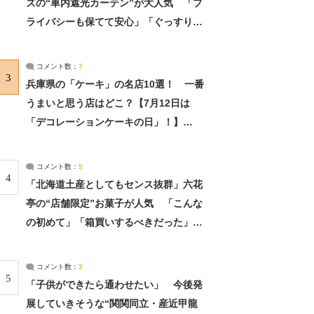
ズの“車内遮光カーテン”が大人気 「プ
ライバシーも保てて安心」「ぐっすり眠
れました」（2/2） | ライフ ねとらぼリ
サーチ：2ページ目
コメント数：
7
3
兵庫県の「ケーキ」の名店10選！ 一番
うまいと思う店はどこ？【7月12日は
「デコレーションケーキの日」！】
（2/4） | 兵庫県 ねとらぼリサーチ：2ペ
ージ目
コメント数：
5
4
「北海道土産としてもセンス抜群」六花
亭の“店舗限定”お菓子が人気 「こんな
の初めて」「箱買いするべきだった」
（1/2） | 北海道 ねとらぼリサーチ
コメント数：
3
5
「子供ができたら通わせたい」 今後発
展していきそうな“関関同立・産近甲龍