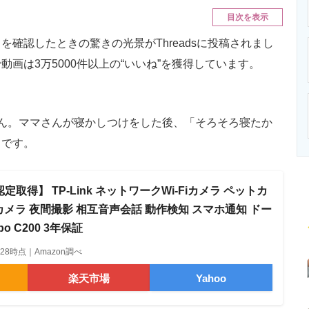
ニクス専門サイト
電子設計の基本と応用
エネルギーの専
目次を表示
確認したときの驚きの光景がThreadsに投稿されまし
画は3万5000件以上の“いいね”を獲得しています。
ん。ママさんが寝かしつけをした後、「そろそろ寝たか
とです。
a 認定取得】 TP-Link ネットワークWi-Fiカメラ ペットカ
カメラ 夜間撮影 相互音声会話 動作検知 スマホ通知 ドー
o C200 3年保証
19:28時点｜Amazon調べ
楽天市場
Yahoo