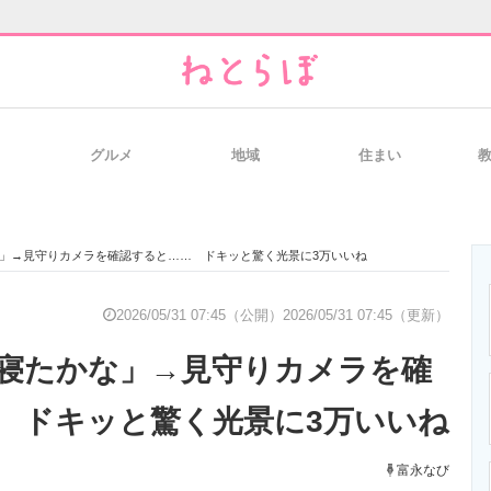
グルメ
地域
住まい
と未来を見通す
スマホと通信の最新トレンド
進化するPCとデ
」→見守りカメラを確認すると…… ドキッと驚く光景に3万いいね
のいまが分かる
企業ITのトレンドを詳説
経営リーダーの
2026/05/31 07:45（公開）
2026/05/31 07:45（更新）
寝たかな」→見守りカメラを確
T製品の総合サイト
IT製品の技術・比較・事例
製造業のIT導入
 ドキッと驚く光景に3万いいね
富永なび