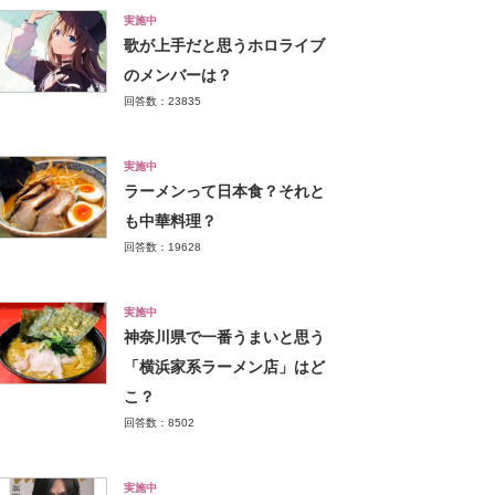
実施中
歌が上手だと思うホロライブ
のメンバーは？
回答数：23835
実施中
ラーメンって日本食？それと
も中華料理？
回答数：19628
実施中
神奈川県で一番うまいと思う
「横浜家系ラーメン店」はど
こ？
回答数：8502
実施中