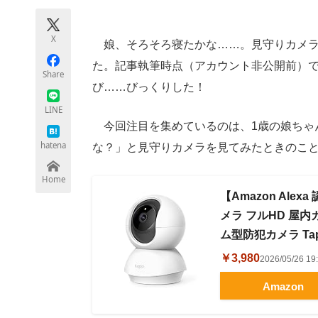
モノづくり技術者専門サイト
エレクトロ
X
娘、そろそろ寝たかな……。見守りカメラを
た。記事執筆時点（アカウント非公開前）で動
Share
ちょっと気になるネットの話題
び……びっくりした！
LINE
今回注目を集めているのは、1歳の娘ちゃ
hatena
な？」と見守りカメラを見てみたときのこ
Home
【Amazon Alex
メラ フルHD 屋内
ム型防犯カメラ Tap
￥3,980
2026/05/26 
Amazon