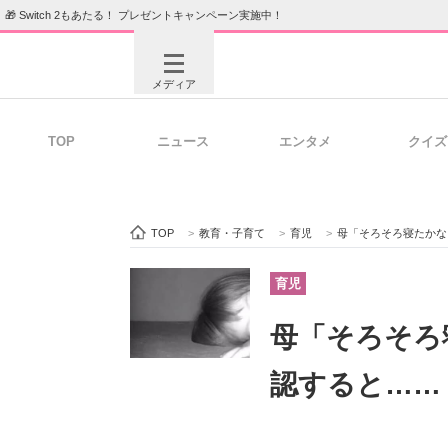
🎁 Switch 2もあたる！ プレゼントキャンペーン実施中！
メディア
TOP
ニュース
エンタメ
クイズ
注目記事を集めた総合ページ
ITの今
TOP
>
教育・子育て
>
育児
>
母「そろそろ寝たかな
ビジネスと働き方のヒント
AI活用
育児
母「そろそろ
ITエンジニア向け専門サイト
企業向けI
認すると……