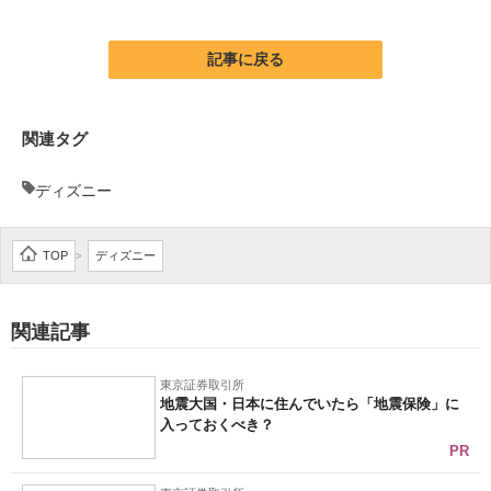
企業向けIT製品の総合サイト
記事に戻る
IT製品の技術・比較・事例
製造業のIT導入・活用を支援
関連タグ
モノづくり技術者専門サイト
ディズニー
エレクトロニクス専門サイト
TOP
ディズニー
>
電子設計の基本と応用
エネルギーの専門メディア
関連記事
建設×テクノロジーの最前線
東京証券取引所
ちょっと気になるネットの話題
地震大国・日本に住んでいたら「地震保険」に
入っておくべき？
PR