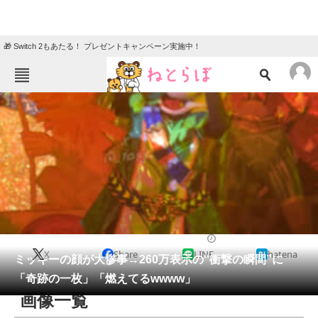
🎁 Switch 2もあたる！ プレゼントキャンペーン実施中！
ねとらぼメニュー
TOP
ニュース
エンタメ
クイズ
グルメ
地域
住まい
教育・育児
動物
リサーチ
ディズニー
2026/06/02 11:40（公開）
X
Share
LINE
hatena
会員記事
ミッキーの顔が大惨事→260万表示の“衝撃の瞬間”に
「奇跡の一枚」「燃えてるwwww」
メディア
画像一覧
注目記事を集めた総合ページ