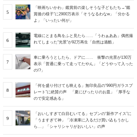
「映画ちいかわ」鑑賞前の楽しそうな子どもたち→“鑑
5
賞後の様子”に2900万表示「そうなるわなw」「分かる
よ」「いったい何が」
電線にとまる鳥をふと見たら……「うわぁああ」偶然撮
6
れてしまった“光景”が92万再生「自然は過酷」
車に乗ろうとしたら、ドアに…… 衝撃の光景が130万
7
表示「普通に乗って走ってたやん」「どうやって入った
の!?」
「何を盛り付けても映える」無印良品の“990円ガラスプ
8
レート”に絶賛の声 「夏にぴったりのお皿」「厚手な
ので安定感ある」
「おいしすぎて白目むいてる」セブンの“新作アイス”に
9
「うますぎて神」「冷凍庫に入るだけ買い込もうかし
ら…」「シャリシャリがおいしい」の声