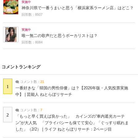
実施中
神奈川県で一番うまいと思う「横浜家系ラーメン店」はどこ？
回答数：8507
実施中
唯一無二の歌声だと思うボーカリストは？
回答数：8084
コメントランキング
コメント数：
21
1
一番好きな「韓国の男性俳優」は？【2026年版・人気投票実施
中】 | 芸能人 ねとらぼリサーチ
コメント数：
7
2
「もっと早く買えば良かった」 カインズの“車内遮光カーテ
ン”が大人気 「プライバシーも保てて安心」「ぐっすり眠れま
した」（2/2） | ライフ ねとらぼリサーチ：2ページ目