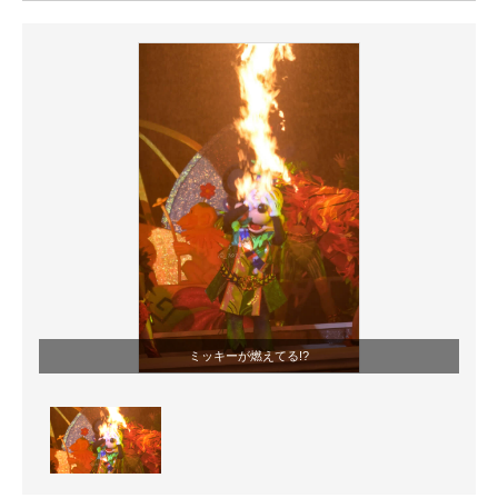
ITの今と未来を見通す
スマホと通信の最新トレンド
進化するPCとデバイスの未来
好きが集まる 比べて選べる
ビジネスと働き方のヒント
AI活用のいまが分かる
企業ITのトレンドを詳説
ミッキーが燃えてる!?
経営リーダーのコミュニティ
マーケ×ITの今がよく分かる
ITエンジニア向け専門サイト