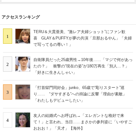
アクセスランキング
TERU＆大貫亜美、“激レア夫婦ショット”にファン歓
1
喜 GLAY＆PUFFYが夢の共演「旦那おるやん」「夫婦
で写ってるの尊い！」
自衛隊員だった25歳男性→10年後……「マジで何があっ
2
たの？」 衝撃の“現在の姿”が180万再生「別人…？」
「好きに生きんしゃい」
「打首獄門同好会」junko、65歳で“彫りスタート”巡
3
り…… “ダサすぎる”への持論に反響「理由が素敵」
「わたしもデビューしたい」
友人の結婚式へお呼ばれ→「エレガントな格好で来
4
て！」と言われ、当日……まさかの参列姿に「いやすご
おおお！」「天才」【海外】