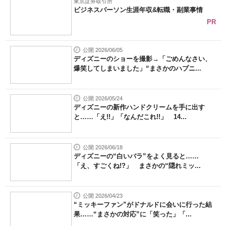
東京証券取引所
ビジネスパーソン生涯年収&転職・副業事情
PR
公開 2026/06/05
ディズニーのショーを撮影→「ごめんなさい、
爆笑してしまいました」“まさかのハプニ...
公開 2026/05/24
ディズニーの新作ハンドクリームを手に出す
と……「え!!」「なんだこれ!!」 14...
公開 2026/06/18
ディズニーの“白いバラ”をよく見ると……
「え、すごくね!?」 まさかの“隠れミッ...
公開 2026/04/23
“ミッキーファン”がドナルドに会いに行った結
果……“まさかの対応”に「笑った」「...