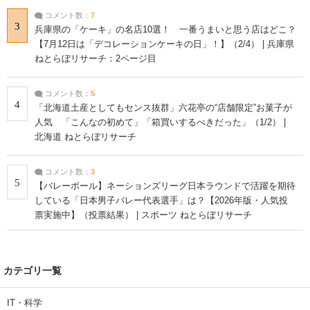
コメント数：
7
3
兵庫県の「ケーキ」の名店10選！ 一番うまいと思う店はどこ？
【7月12日は「デコレーションケーキの日」！】（2/4） | 兵庫県
ねとらぼリサーチ：2ページ目
コメント数：
5
4
「北海道土産としてもセンス抜群」六花亭の“店舗限定”お菓子が
人気 「こんなの初めて」「箱買いするべきだった」（1/2） |
北海道 ねとらぼリサーチ
コメント数：
3
5
【バレーボール】ネーションズリーグ日本ラウンドで活躍を期待
している「日本男子バレー代表選手」は？【2026年版・人気投
票実施中】（投票結果） | スポーツ ねとらぼリサーチ
カテゴリ一覧
IT・科学