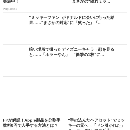
実施中！
まさかの“隠れミッ...
PR(IIJmio)
“ミッキーファン”がドナルドに会いに行った結
果……“まさかの対応”に「笑った」「...
暗い場所で撮ったディズニーキャラ→顔を見る
と……「ホラーやん」 “衝撃の1枚”に...
FPが解説！Apple製品を分割手
“手の込んだヘアセット”でミッ
数料0円で入手する方法とは？
キーの元へ→「ドン引かれた」