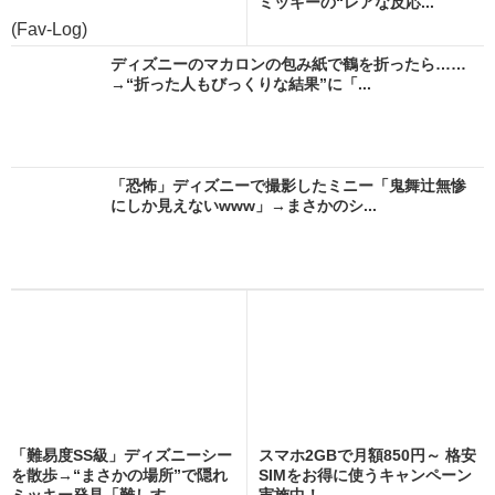
ミッキーの“レアな反応...
(Fav-Log)
ディズニーのマカロンの包み紙で鶴を折ったら……
→“折った人もびっくりな結果”に「...
「恐怖」ディズニーで撮影したミニー「鬼舞辻無惨
にしか見えないwww」→まさかのシ...
「難易度SS級」ディズニーシー
スマホ2GBで月額850円～ 格安
を散歩→“まさかの場所”で隠れ
SIMをお得に使うキャンペーン