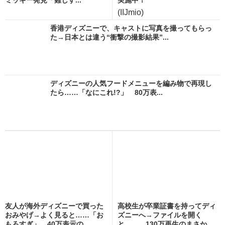
ミッキー発見「難しす...
実施中！
(IIJmio)
香港ディズニーで、キャストに写真を撮ってもらっ
た→日本とは違う“衝撃の撮影結果”...
ディズニーの人気フードメニューを編み物で再現し
たら……「なにこれ!?」 80万表...
友人が海外ディズニーで買った
高校生が卒業証書を持ってディ
おみやげ→よく見ると……「お
ズニーへ→ファイルを開く
もろすぎ」 40万表示の...
と…… 130万再生のまさか...