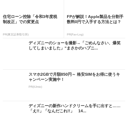
住宅ローン控除「令和3年度税
FPが解説！Apple製品を分割手
制改正」での変更点
数料0円で入手する方法とは？
PR(東京証券取引所)
PR(Fav-Log)
ディズニーのショーを撮影→「ごめんなさい、爆笑
してしまいました」“まさかのハプニ...
スマホ2GBで月額850円～ 格安SIMをお得に使うキ
ャンペーン実施中！
PR(IIJmio)
ディズニーの新作ハンドクリームを手に出すと……
「え!!」「なんだこれ!!」 14...