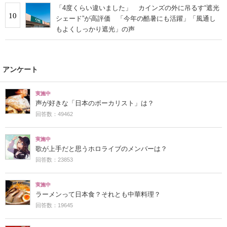
「4度くらい違いました」 カインズの外に吊るす“遮光
10
シェード”が高評価 「今年の酷暑にも活躍」「風通し
もよくしっかり遮光」の声
アンケート
実施中
声が好きな「日本のボーカリスト」は？
回答数：49462
実施中
歌が上手だと思うホロライブのメンバーは？
回答数：23853
実施中
ラーメンって日本食？それとも中華料理？
回答数：19645