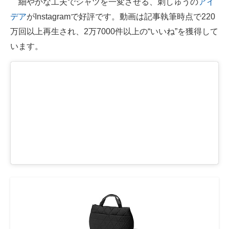
細やかな工夫でシャツを一変させる、刺しゅうの
アイ
デア
がInstagramで好評です。動画は記事執筆時点で220
ITの今と未来を見通す
万回以上再生され、2万7000件以上の“いいね”を獲得して
スマホと通信の最新トレンド
います。
進化するPCとデバイスの未来
好きが集まる 比べて選べる
ビジネスと働き方のヒント
AI活用のいまが分かる
企業ITのトレンドを詳説
経営リーダーのコミュニティ
マーケ×ITの今がよく分かる
ITエンジニア向け専門サイト