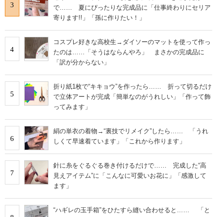
3
で…… 夏にぴったりな完成品に「仕事終わりにセリア
寄ります!!」「孫に作りたい！」
コスプレ好きな高校生→ダイソーのマットを使って作っ
4
たのは……「そうはならんやろ」 まさかの完成品に
「訳が分からない」
折り紙1枚で“キキョウ”を作ったら…… 折って切るだけ
5
で立体アートが完成「簡単なのがうれしい」「作って飾
ってみます」
絹の単衣の着物→“裏技でリメイク”したら…… 「うれ
6
しくて早速着ています」「これから作ります」
針に糸をぐるぐる巻き付けるだけで…… 完成した“高
7
見えアイテム”に「こんなに可愛いお花に」「感激して
ます」
“ハギレの玉手箱”をひたすら縫い合わせると…… 「と