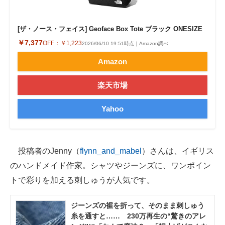
企業向けIT製品の総合サイト
[ザ・ノース・フェイス] Geoface Box Tote ブラック ONESIZE
IT製品の技術・比較・事例
￥7,377
OFF：
￥1,223
2026/06/10 19:51時点｜Amazon調べ
製造業のIT導入・活用を支援
Amazon
モノづくり技術者専門サイト
楽天市場
エレクトロニクス専門サイト
Yahoo
電子設計の基本と応用
エネルギーの専門メディア
投稿者のJenny（
flynn_and_mabel
）さんは、イギリス
建設×テクノロジーの最前線
のハンドメイド作家。シャツやジーンズに、ワンポイン
トで彩りを加える刺しゅうが人気です。
ちょっと気になるネットの話題
ジーンズの裾を折って、そのまま刺しゅう
糸を通すと…… 230万再生の“驚きのアレ