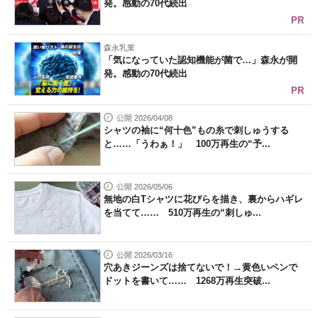
発。感動の70代続出
PR
森永乳業
「気になっていた認知機能が菌で…」森永が開
発。感動の70代続出
PR
公開 2026/04/08
シャツの袖に“何十色”もの糸で刺しゅうする
と……「うわぁ！」 100万再生の“予...
公開 2026/05/06
無地の白Tシャツに花びらを描き、裏からハギレ
を当てて…… 510万再生の“刺しゅ...
公開 2026/03/16
穴あきジーンズは捨てないで！→黄色いペンで
ドットを書いて…… 1268万再生突破...