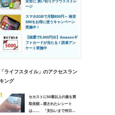
安全に 買い切りクラウドストレ
門メディア
建設×テクノロジーの最前線
ージ
スマホ2GBで月額850円～ 格安
SIMをお得に使うキャンペーン
実施中！
【抽選で5,000円分】Amazonギ
フトカードが当たる！読者アン
ケート実施中
「ライフスタイル」のアクセスラン
キング
1
セカストに50着以上の服を買
取依頼→渡されたレシート
は…… 「支払いまで何日か