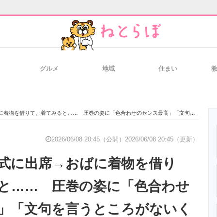
グルメ
地域
住まい
と未来を見通す
スマホと通信の最新トレンド
進化するPCとデ
借りて、着てみると…… 圧巻の姿に「色合わせのセンス最高」「文句を言うところがないくらい素敵」
のいまが分かる
企業ITのトレンドを詳説
経営リーダーの
2026/06/08 20:45（公開）
2026/06/08 20:45（更新）
式に出席→おばに着物を借り
T製品の総合サイト
IT製品の技術・比較・事例
製造業のIT導入
と…… 圧巻の姿に「色合わせ
」「文句を言うところがないく