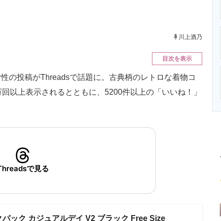
ニクス専門サイト
電子設計の基本と応用
エネルギーの専
川上酒乃
目次を表示
の投稿がThreadsで話題に。古典柄のレトロな着物コ
回以上表示されるとともに、5200件以上の「いいね！」
Threadsで見る
クパック カジュアルデイ V2 ブラック Free Size