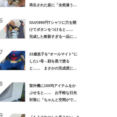
再生された姿に「全然違う」
「本当に愛の力ですね」
6
GUの990円Tシャツに穴を開
けてボタンをつけると……
完成した斬新すぎる一品に称
賛「これすごい」
7
22歳息子を“オールマイト”に
したい母→顔を黒で塗る
と…… まさかの完成度に
「フィギュアかと思ったら人
8
間」「質感良すぎ」
室外機に100均アイテムをか
ぶせると…… お手軽な日光
対策に「ちゃんと空間ができ
てグー」「これで楽します」
9