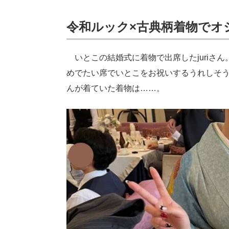
令和ルック×古典柄着物でオ
いとこの結婚式に着物で出席したjuriさ
めでたい席でいとこをお祝いするうれしそうな
んが着ていた着物は……。