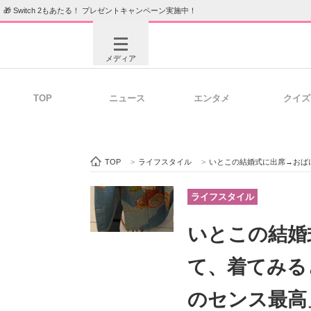
🎁 Switch 2もあたる！ プレゼントキャンペーン実施中！
メディア
TOP
ニュース
エンタメ
クイズ
注目記事を集めた総合ページ
ITの今
TOP
>
ライフスタイル
>
いとこの結婚式に出席→おばに着物を
ビジネスと働き方のヒント
AI活用
ライフスタイル
いとこの結婚
ITエンジニア向け専門サイト
企業向けI
て、着てみる
のセンス最高