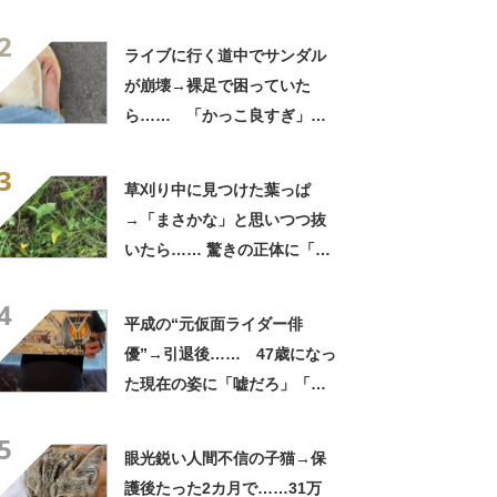
待たされた」衝撃的な光景に
2
「この値段はヤバすぎ」
ライブに行く道中でサンダル
が崩壊→裸足で困っていた
ら…… 「かっこ良すぎ」ま
さかの展開に感動「こういう
3
人に私もなりたい」
草刈り中に見つけた葉っぱ
→「まさかな」と思いつつ抜
いたら…… 驚きの正体に「お
宝やね」「生命力すごい」
4
平成の“元仮面ライダー俳
優”→引退後…… 47歳になっ
た現在の姿に「嘘だろ」「声
出た」と108万再生
5
眼光鋭い人間不信の子猫→保
護後たった2カ月で……31万