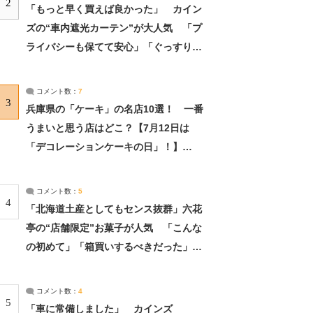
2
「もっと早く買えば良かった」 カイン
ズの“車内遮光カーテン”が大人気 「プ
ライバシーも保てて安心」「ぐっすり眠
れました」（2/2） | ライフ ねとらぼリ
サーチ：2ページ目
コメント数：
7
3
兵庫県の「ケーキ」の名店10選！ 一番
うまいと思う店はどこ？【7月12日は
「デコレーションケーキの日」！】
（2/4） | 兵庫県 ねとらぼリサーチ：2ペ
ージ目
コメント数：
5
4
「北海道土産としてもセンス抜群」六花
亭の“店舗限定”お菓子が人気 「こんな
の初めて」「箱買いするべきだった」
（1/2） | 北海道 ねとらぼリサーチ
コメント数：
4
5
「車に常備しました」 カインズ