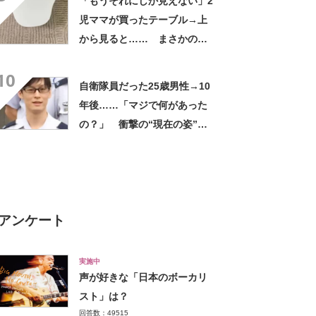
「もうそれにしか見えない」2
児ママが買ったテーブル→上
から見ると…… まさかの光
景に「ドアップかと思いまし
10
た」「なんて斬新な」
自衛隊員だった25歳男性→10
年後……「マジで何があった
の？」 衝撃の“現在の姿”が
180万再生「別人…？」「好
きに生きんしゃい」
アンケート
実施中
声が好きな「日本のボーカリ
スト」は？
回答数：49515