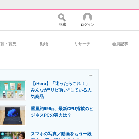
検索
ログイン
教育・育児
動物
リサーチ
会員記事
バイスの未来
好きが集まる 比べて選べる
- PR -
【iHerb】「迷ったらこれ！」
コミュニティ
マーケ×ITの今がよく分かる
みんなが"リピ買い"している人
気商品
重量約999g、最新CPU搭載のビ
・活用を支援
ジネスPCの実力は？
スマホの写真／動画をもう一段