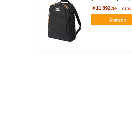
￥11,892
OFF：
￥1,30
Amazon