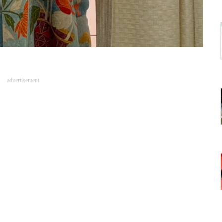
advertisement