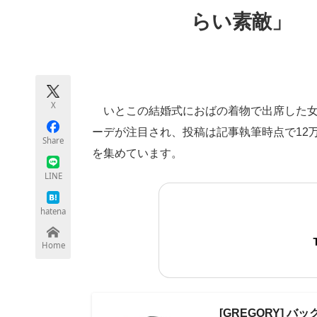
モノづくり技術者専門サイト
エレクトロ
らい素敵」
ちょっと気になるネットの話題
X
いとこの結婚式におばの着物で出席した女性
ーデが注目され、投稿は記事執筆時点で12万
Share
を集めています。
LINE
hatena
Home
[GREGORY] バッ