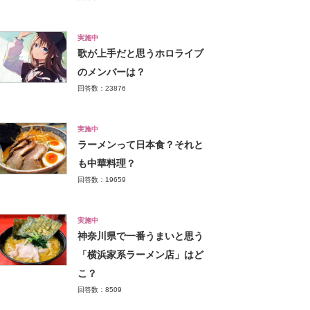
実施中
歌が上手だと思うホロライブ
のメンバーは？
回答数：23876
実施中
ラーメンって日本食？それと
も中華料理？
回答数：19659
実施中
神奈川県で一番うまいと思う
「横浜家系ラーメン店」はど
こ？
回答数：8509