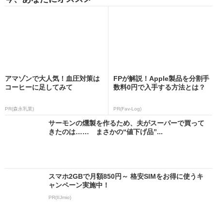
アマゾンで大人気！血圧対策は
FPが解説！Apple製品を分割手
コーヒーに足してみて
数料0円で入手する方法とは？
PR(森永乳業)
PR(Fav-Log)
サーモンの燻製を作るため、夫がスーパーで買って
きたのは…… まさかの“値下げ品”...
スマホ2GBで月額850円～ 格安SIMをお得に使うキ
ャンペーン実施中！
PR(IIJmio)