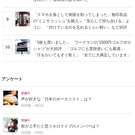
「スマホを落として画面を割ってしまった」無印良品
9
の“ミニサコッシュ”を購入→「安心して持ち歩ける」よ
うに 「付けているのを忘れるくらい軽い」など好評
「5枚も買いました」 ワークマンの“1500円ゴルフポロ
10
シャツ”が大好評 「ゴルフにも普段使いにも最適」
「汗をかいてもすぐ乾く」「全てに大満足しています」
アンケート
実施中
声が好きな「日本のボーカリスト」は？
回答数：49519
実施中
歌が上手だと思うホロライブのメンバーは？
回答数：23881