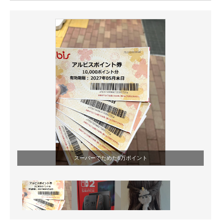
ITの今と未来を見通す
スマホと通信の最新トレンド
進化するPCとデバイスの未来
好きが集まる 比べて選べる
ビジネスと働き方のヒント
AI活用のいまが分かる
企業ITのトレンドを詳説
スーパーでためた6万ポイント
経営リーダーのコミュニティ
マーケ×ITの今がよく分かる
ITエンジニア向け専門サイト