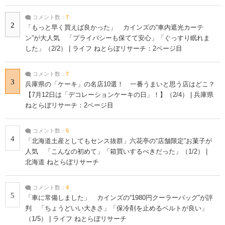
コメント数：
7
2
「もっと早く買えば良かった」 カインズの“車内遮光カーテ
ン”が大人気 「プライバシーも保てて安心」「ぐっすり眠れま
した」（2/2） | ライフ ねとらぼリサーチ：2ページ目
コメント数：
7
3
兵庫県の「ケーキ」の名店10選！ 一番うまいと思う店はどこ？
【7月12日は「デコレーションケーキの日」！】（2/4） | 兵庫県
ねとらぼリサーチ：2ページ目
コメント数：
5
4
「北海道土産としてもセンス抜群」六花亭の“店舗限定”お菓子が
人気 「こんなの初めて」「箱買いするべきだった」（1/2） |
北海道 ねとらぼリサーチ
コメント数：
4
5
「車に常備しました」 カインズの“1980円クーラーバッグ”が評
判 「ちょうどいい大きさ」「保冷剤を止めるベルトが良い」
（1/5） | ライフ ねとらぼリサーチ