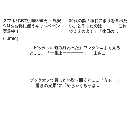
スマホ2GBで月額850円～ 格安
30代の妻「塩おにぎりを食べた
SIMをお得に使うキャンペーン
い」と作ったのは…… 「これ
実施中！
でええのよ！」「休日の...
(IIJmio)
「ピッタリに包み終わった」ワンタン→よく見る
と…… 「一番上ーーーーー！」“まさ...
ブックオフで買った小説→開くと……「うぉー！」
“驚きの光景”に「めちゃくちゃほ...