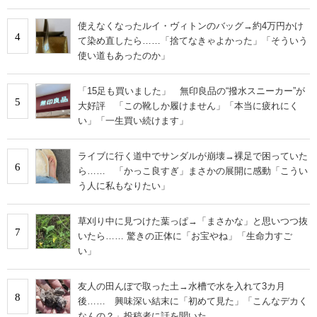
使えなくなったルイ・ヴィトンのバッグ→約4万円かけ
4
て染め直したら……「捨てなきゃよかった」「そういう
使い道もあったのか」
「15足も買いました」 無印良品の“撥水スニーカー”が
5
大好評 「この靴しか履けません」「本当に疲れにく
い」「一生買い続けます」
ライブに行く道中でサンダルが崩壊→裸足で困っていた
6
ら…… 「かっこ良すぎ」まさかの展開に感動「こうい
う人に私もなりたい」
草刈り中に見つけた葉っぱ→「まさかな」と思いつつ抜
7
いたら…… 驚きの正体に「お宝やね」「生命力すご
い」
友人の田んぼで取った土→水槽で水を入れて3カ月
8
後…… 興味深い結末に「初めて見た」「こんなデカく
なんの？」投稿者に話を聞いた