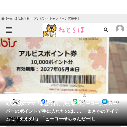
🎁 Switch 2もあたる！ プレゼントキャンペーン実施中！
ねとらぼメニュー
TOP
ニュース
エンタメ
クイズ
グルメ
地域
住まい
教育・育児
動物
リサーチ
ライフスタイル
2026/06/03 11:55（公開）
X
Share
LINE
hatena
会員記事
5人家族のママ「私は今日、我が家のヒーロー」→スー
パーのポイントで手に入れたのは…… まさかのアイテ
メディア
画像一覧
ムに「えええ!!」「ヒーロー母ちゃんだー!!」
注目記事を集めた総合ページ