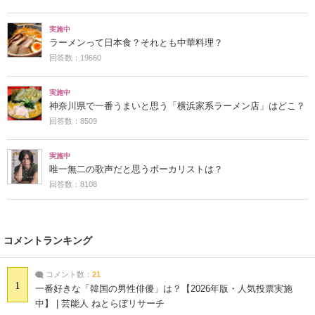
実施中
ラーメンって日本食？それとも中華料理？
回答数：19660
実施中
神奈川県で一番うまいと思う「横浜家系ラーメン店」はどこ？
回答数：8509
実施中
唯一無二の歌声だと思うボーカリストは？
回答数：8108
コメントランキング
コメント数：
21
1
一番好きな「韓国の男性俳優」は？【2026年版・人気投票実施
中】 | 芸能人 ねとらぼリサーチ