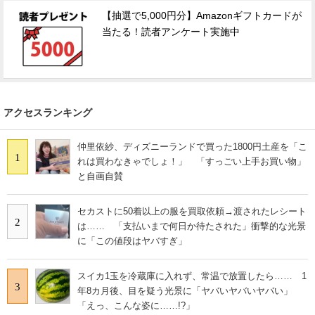
【抽選で5,000円分】Amazonギフトカードが
当たる！読者アンケート実施中
アクセスランキング
仲里依紗、ディズニーランドで買った1800円土産を「こ
1
れは買わなきゃでしょ！」 「すっごい上手お買い物」
と自画自賛
セカストに50着以上の服を買取依頼→渡されたレシート
2
は…… 「支払いまで何日か待たされた」衝撃的な光景
に「この値段はヤバすぎ」
スイカ1玉を冷蔵庫に入れず、常温で放置したら…… 1
3
年8カ月後、目を疑う光景に「ヤバいヤバいヤバい」
「えっ、こんな姿に……!?」