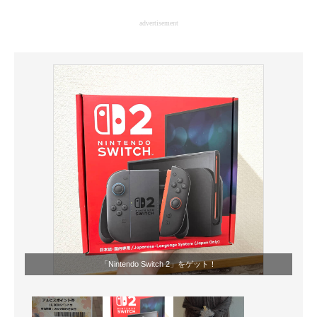
企業向けIT製品の総合サイト
advertisement
IT製品の技術・比較・事例
製造業のIT導入・活用を支援
モノづくり技術者専門サイト
エレクトロニクス専門サイト
電子設計の基本と応用
エネルギーの専門メディア
建設×テクノロジーの最前線
ちょっと気になるネットの話題
「Nintendo Switch 2」をゲット！