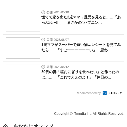
公開 2026/05/10
慌てて家を出た2児ママ→足元を見ると……「あ
っぶね〜!!!」 まさかの“ハプニン...
公開 2026/06/07
1児ママがスーパーで買い物→レシートを見てみ
たら……「すごーーーーーーい」 思わ...
公開 2026/05/12
30代の妻「塩おにぎりを食べたい」と作ったの
は…… 「これでええのよ！」「休日の...
Recommended by
Copyright © ITmedia Inc. All Rights Reserved.
今、あなたにオススメ