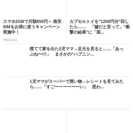
スマホ2GBで月額850円～ 格安
カプセルトイを“1200円分”回し
SIMをお得に使うキャンペーン
たら…… 「嘘だと言って」“衝
実施中！
撃の結果”に「面...
PR(IIJmio)
慌てて家を出た2児ママ→足元を見ると……「あっ
ぶね〜!!!」 まさかの“ハプニン...
1児ママがスーパーで買い物→レシートを見てみた
ら……「すごーーーーーーい」 思わ...