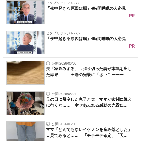
ビタブリッドジャパン
「夜中起きる原因は脳」4時間睡眠の人必見
PR
ビタブリッドジャパン
「夜中起きる原因は脳」4時間睡眠の人必見
PR
公開 2026/06/05
夫「家飲みする」→張り切った妻が本気を出し
た結果…… 圧巻の光景に「さいこーーー...
公開 2026/05/21
母の日に帰宅した息子と夫→ママが玄関に迎え
に行くと…… 幸せあふれる感動の光景に...
公開 2026/06/03
ママ「とんでもないイケメンを産み落とした」
→見てみると…… 「モテモテ確定」「天...