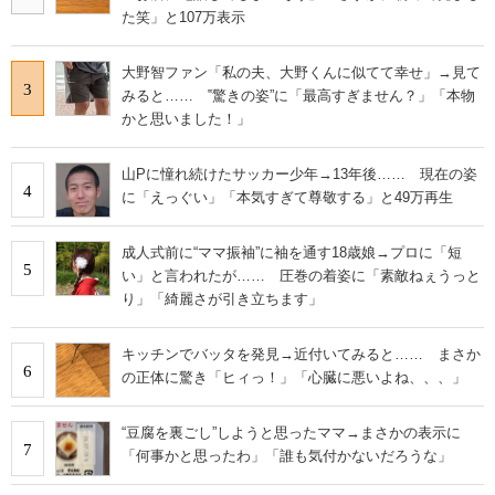
た笑」と107万表示
大野智ファン「私の夫、大野くんに似てて幸せ」→見て
3
みると…… ‟驚きの姿”に「最高すぎません？」「本物
かと思いました！」
山Pに憧れ続けたサッカー少年→13年後…… 現在の姿
4
に「えっぐい」「本気すぎて尊敬する」と49万再生
成人式前に“ママ振袖”に袖を通す18歳娘→プロに「短
5
い」と言われたが…… 圧巻の着姿に「素敵ねぇうっと
り」「綺麗さが引き立ちます」
キッチンでバッタを発見→近付いてみると…… まさか
6
の正体に驚き「ヒィっ！」「心臓に悪いよね、、、」
“豆腐を裏ごし”しようと思ったママ→まさかの表示に
7
「何事かと思ったわ」「誰も気付かないだろうな」