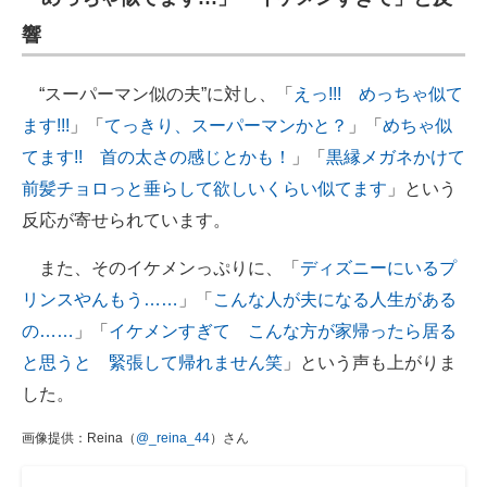
響
“スーパーマン似の夫”に対し、「
えっ!!! めっちゃ似て
ます!!!
」「
てっきり、スーパーマンかと？
」「
めちゃ似
てます!! 首の太さの感じとかも！
」「
黒縁メガネかけて
前髪チョロっと垂らして欲しいくらい似てます
」という
反応が寄せられています。
また、そのイケメンっぷりに、「
ディズニーにいるプ
リンスやんもう……
」「
こんな人が夫になる人生がある
の……
」「
イケメンすぎて こんな方が家帰ったら居る
と思うと 緊張して帰れません笑
」という声も上がりま
した。
画像提供：Reina（
@_reina_44
）さん