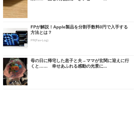
FPが解説！Apple製品を分割手数料0円で入手する
方法とは？
PR(Fav-Log)
母の日に帰宅した息子と夫→ママが玄関に迎えに行
くと…… 幸せあふれる感動の光景に...