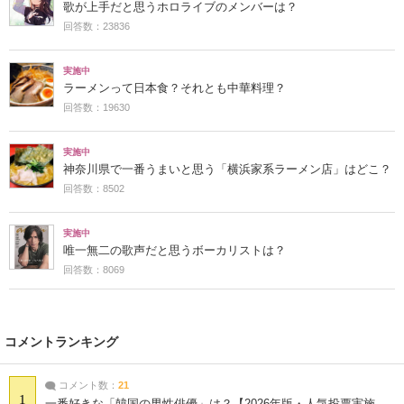
歌が上手だと思うホロライブのメンバーは？
回答数：23836
実施中
ラーメンって日本食？それとも中華料理？
回答数：19630
実施中
神奈川県で一番うまいと思う「横浜家系ラーメン店」はどこ？
回答数：8502
実施中
唯一無二の歌声だと思うボーカリストは？
回答数：8069
コメントランキング
コメント数：
21
1
一番好きな「韓国の男性俳優」は？【2026年版・人気投票実施