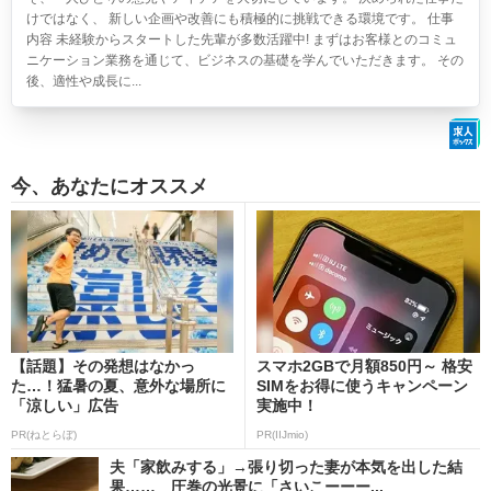
けではなく、 新しい企画や改善にも積極的に挑戦できる環境です。 仕事
内容 未経験からスタートした先輩が多数活躍中! まずはお客様とのコミュ
ニケーション業務を通じて、ビジネスの基礎を学んでいただきます。 その
後、適性や成長に...
今、あなたにオススメ
【話題】その発想はなかっ
スマホ2GBで月額850円～ 格安
た…！猛暑の夏、意外な場所に
SIMをお得に使うキャンペーン
「涼しい」広告
実施中！
PR(ねとらぼ)
PR(IIJmio)
夫「家飲みする」→張り切った妻が本気を出した結
果…… 圧巻の光景に「さいこーーー...