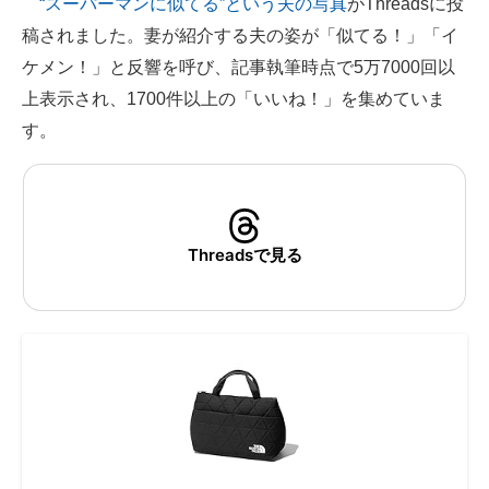
“スーパーマンに似てる”という夫の写真
がThreadsに投
稿されました。妻が紹介する夫の姿が「似てる！」「イ
ITの今と未来を見通す
ケメン！」と反響を呼び、記事執筆時点で5万7000回以
スマホと通信の最新トレンド
上表示され、1700件以上の「いいね！」を集めていま
す。
進化するPCとデバイスの未来
好きが集まる 比べて選べる
ビジネスと働き方のヒント
Threadsで見る
AI活用のいまが分かる
企業ITのトレンドを詳説
経営リーダーのコミュニティ
マーケ×ITの今がよく分かる
ITエンジニア向け専門サイト