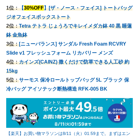
1位：
【
30%OFF
】[ザ・ノース・フェイス] トートバッグ
ジオフェイスボックストート
2位：
Tetra テトラ じょうろでキレイメダカ鉢 40
黒 睡蓮
鉢 金魚鉢
3位：
[ニューバランス] サンダル Fresh Foam RCVRY
Slide v1 フレッシュフォーム リカバリー メンズ
4位：
カインズ(CAINZ) 撒くだけで防草できる人工砂 約
15kg
5位：
サーモス 保冷ロールトップバッグ 5L ブラック 保
冷バッグ アイソテック断熱構造 RFK-005 BK
【楽天】お買い物マラソンは8/11（火）01:59まで。まずはエン