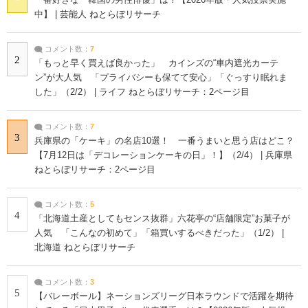
中】 | 芸能人 ねとらぼリサーチ
コメント数：
7
2
「もっと早く買えば良かった」 カインズの“車内遮光カーテ
ン”が大人気 「プライバシーも保てて安心」「ぐっすり眠れま
した」（2/2） | ライフ ねとらぼリサーチ：2ページ目
コメント数：
7
3
兵庫県の「ケーキ」の名店10選！ 一番うまいと思う店はどこ？
【7月12日は「デコレーションケーキの日」！】（2/4） | 兵庫県
ねとらぼリサーチ：2ページ目
コメント数：
5
4
「北海道土産としてもセンス抜群」六花亭の“店舗限定”お菓子が
人気 「こんなの初めて」「箱買いするべきだった」（1/2） |
北海道 ねとらぼリサーチ
コメント数：
3
5
【バレーボール】ネーションズリーグ日本ラウンドで活躍を期待