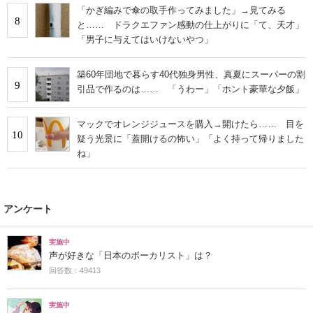
「かぎ編みで傘の取手作ってみました」→見てみる
8
と…… ドラクエファン感動の仕上がりに「て、天才」
「男子に与えてはいけないやつ」
築60年団地で暮らす40代独身男性、真夏にスーパーの割
9
引品で作るのは…… 「うわー」「ホント豪華な夕飯」
マックでオレンジジュースを購入→開けたら…… 目を
10
疑う光景に「蓋開けるの怖い」「よく持って帰りました
ね」
アンケート
実施中
声が好きな「日本のボーカリスト」は？
回答数：49413
実施中