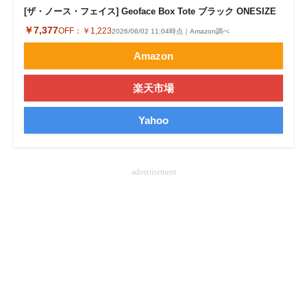
[ザ・ノース・フェイス] Geoface Box Tote ブラック ONESIZE
企業向けIT製品の総合サイト
￥7,377
OFF：
￥1,223
2026/06/02 11:04時点｜Amazon調べ
IT製品の技術・比較・事例
Amazon
製造業のIT導入・活用を支援
楽天市場
モノづくり技術者専門サイト
Yahoo
エレクトロニクス専門サイト
電子設計の基本と応用
advertisement
エネルギーの専門メディア
建設×テクノロジーの最前線
ちょっと気になるネットの話題