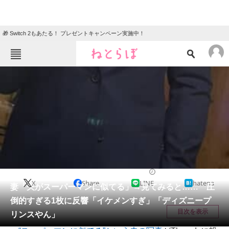
🎁 Switch 2もあたる！ プレゼントキャンペーン実施中！
ねとらぼメニュー
TOP
ニュース
エンタメ
クイズ
グルメ
地域
住まい
教育・育児
動物
リサーチ
ライフスタイル
2026/06/07 09:15（公開）
X
Share
LINE
hatena
会員記事
妻「夫がスーパーマンに似てる」→見てみると…… 圧
倒的すぎる1枚に反響「イケメンすぎ」「ディズニープ
メディア
目次を表示
リンスやん」
注目記事を集めた総合ページ