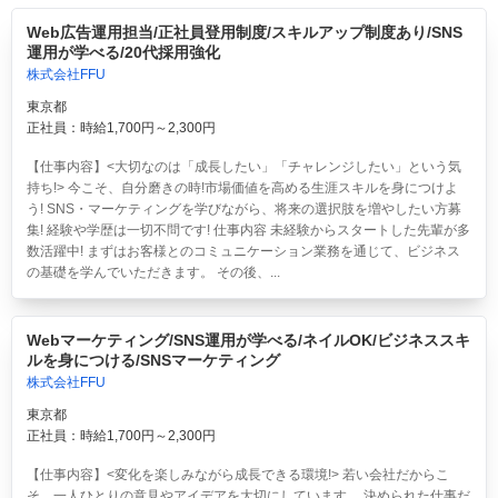
Web広告運用担当/正社員登用制度/スキルアップ制度あり/SNS
運用が学べる/20代採用強化
株式会社FFU
東京都
正社員：時給1,700円～2,300円
【仕事内容】<大切なのは「成長したい」「チャレンジしたい」という気
持ち!> 今こそ、自分磨きの時!市場価値を高める生涯スキルを身につけよ
う! SNS・マーケティングを学びながら、将来の選択肢を増やしたい方募
集! 経験や学歴は一切不問です! 仕事内容 未経験からスタートした先輩が多
数活躍中! まずはお客様とのコミュニケーション業務を通じて、ビジネス
の基礎を学んでいただきます。 その後、...
Webマーケティング/SNS運用が学べる/ネイルOK/ビジネススキ
ルを身につける/SNSマーケティング
株式会社FFU
東京都
正社員：時給1,700円～2,300円
【仕事内容】<変化を楽しみながら成長できる環境!> 若い会社だからこ
そ、一人ひとりの意見やアイデアを大切にしています。 決められた仕事だ