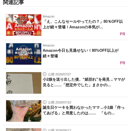
関連記事
Amazon
「え、こんなセールやってたの？」80％OFF以
上が続々登場！Amazonの本気が...
PR
Amazon
Amazon今日も見逃せない！80%OFF以上が
続々登場
PR
公開 2026/07/27
小2娘を送り出した後、“紙切れ”を発見→ママが
見ると……「想定外でした」まさかの...
公開 2026/07/10
誕生日ケーキを買わなかったママ→小1娘「作っ
てあげる」と用意したのは…… 「もの...
公開 2026/06/12