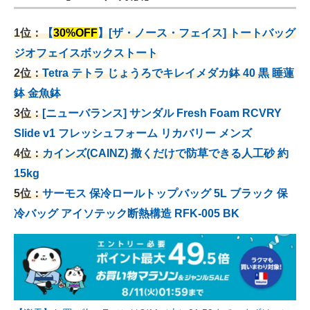
1位：
【
30%OFF
】[ザ・ノース・フェイス] トートバッグ
ジオフェイスボックストート
2位：
Tetra テトラ じょうろでキレイメダカ鉢 40
黒 睡蓮
鉢 金魚鉢
3位：
[ニューバランス] サンダル Fresh Foam RCVRY
Slide v1 フレッシュフォーム リカバリー メンズ
4位：
カインズ(CAINZ) 撒くだけで防草できる人工砂 約
15kg
5位：
サーモス 保冷ロールトップバッグ 5L ブラック 保
冷バッグ アイソテック断熱構造 RFK-005 BK