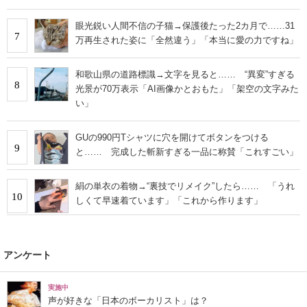
眼光鋭い人間不信の子猫→保護後たった2カ月で……31
7
万再生された姿に「全然違う」「本当に愛の力ですね」
和歌山県の道路標識→文字を見ると…… “異変”すぎる
8
光景が70万表示「AI画像かとおもた」「架空の文字みた
い」
GUの990円Tシャツに穴を開けてボタンをつける
9
と…… 完成した斬新すぎる一品に称賛「これすごい」
絹の単衣の着物→“裏技でリメイク”したら…… 「うれ
10
しくて早速着ています」「これから作ります」
アンケート
実施中
声が好きな「日本のボーカリスト」は？