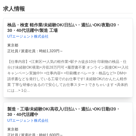
求人情報
検品・検査 軽作業/未経験OK/日払い・週払いOK/夜勤/20・
30・40代活躍中/製造 工場
UTエージェント株式会社
東京都
正社員 / 派遣社員：時給1,320円～
【仕事内容】<江東区><人気の軽作業>駅チカ徒歩10分 印刷物の検品・仕
分け!未経験OK!夜勤×月収28万円可 <履歴書不要 オンライン面接OK><入社
キャンペーン実施中!> <仕事内容> <印刷機オペレータ・検品など!> DMや
請求書などを発行している工場でのお仕事です! 未経験OKのかんたん軽作
業 丁寧な研修があるので安心してお仕事スタートできちゃいます <具体的
には…> 1公...
製造・工場/未経験OK/高収入/日払い・週払いOK/日勤/20・
30・40代活躍中
UTエージェント株式会社
東京都
正社員 / 派遣社員：時給1,600円～