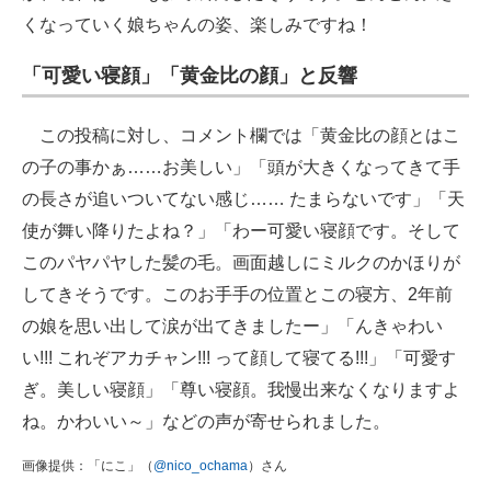
くなっていく娘ちゃんの姿、楽しみですね！
「可愛い寝顔」「黄金比の顔」と反響
この投稿に対し、コメント欄では「黄金比の顔とはこ
の子の事かぁ……お美しい」「頭が大きくなってきて手
の長さが追いついてない感じ…… たまらないです」「天
使が舞い降りたよね？」「わー可愛い寝顔です。そして
このパヤパヤした髪の毛。画面越しにミルクのかほりが
してきそうです。このお手手の位置とこの寝方、2年前
の娘を思い出して涙が出てきましたー」「んきゃわい
い!!! これぞアカチャン!!! って顔して寝てる!!!」「可愛す
ぎ。美しい寝顔」「尊い寝顔。我慢出来なくなりますよ
ね。かわいい～」などの声が寄せられました。
画像提供：「にこ」（
@nico_ochama
）さん