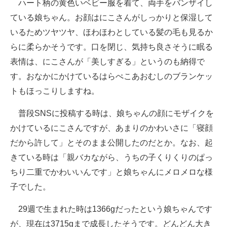
ハート柄の黄色いベビー服を着て、両手をバンザイし
ている娘ちゃん。お顔はにこさんがしっかりと保湿して
いるためツヤツヤ、ほわほわとしている髪の毛も見るか
らに柔らかそうです。口を閉じ、気持ち良さそうに眠る
表情は、にこさんが「美しすぎる」というのも納得で
す。おなかにかけているはらぺこあおむしのブランケッ
トもほっこりしますね。
普段SNSに投稿する時は、娘ちゃんの顔にモザイクを
かけているにこさんですが、あまりのかわいさに「寝顔
だから許して」とそのまま公開したのだとか。なお、起
きている時は「親バカながら、うちの子くりくりのぱっ
ちり二重でかわいいんです」と娘ちゃんにメロメロな様
子でした。
29週で生まれた時は1366gだったという娘ちゃんです
が、現在は3715gまで成長したそうです。どんどん大き