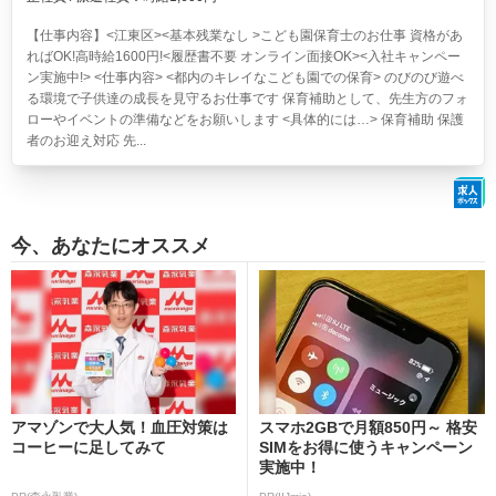
【仕事内容】<江東区><基本残業なし >こども園保育士のお仕事 資格があ
ればOK!高時給1600円!<履歴書不要 オンライン面接OK><入社キャンペー
ン実施中!> <仕事内容> <都内のキレイなこども園での保育> のびのび遊べ
る環境で子供達の成長を見守るお仕事です 保育補助として、先生方のフォ
ローやイベントの準備などをお願いします <具体的には…> 保育補助 保護
者のお迎え対応 先...
今、あなたにオススメ
アマゾンで大人気！血圧対策は
スマホ2GBで月額850円～ 格安
コーヒーに足してみて
SIMをお得に使うキャンペーン
実施中！