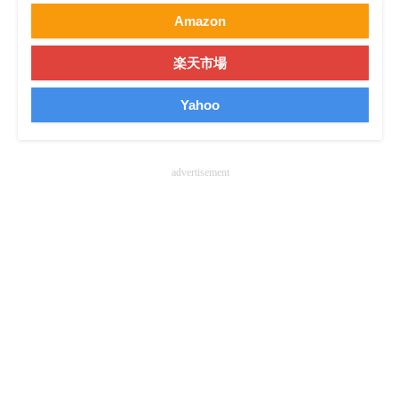
Amazon
企業向けIT製品の総合サイト
IT製品の技術・比較・事例
楽天市場
製造業のIT導入・活用を支援
Yahoo
モノづくり技術者専門サイト
advertisement
エレクトロニクス専門サイト
電子設計の基本と応用
エネルギーの専門メディア
建設×テクノロジーの最前線
ちょっと気になるネットの話題