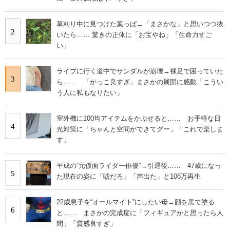
草刈り中に見つけた葉っぱ→「まさかな」と思いつつ抜
2
いたら…… 驚きの正体に「お宝やね」「生命力すご
い」
ライブに行く道中でサンダルが崩壊→裸足で困っていた
3
ら…… 「かっこ良すぎ」まさかの展開に感動「こうい
う人に私もなりたい」
室外機に100均アイテムをかぶせると…… お手軽な日
4
光対策に「ちゃんと空間ができてグー」「これで楽しま
す」
平成の“元仮面ライダー俳優”→引退後…… 47歳になっ
5
た現在の姿に「嘘だろ」「声出た」と108万再生
22歳息子を“オールマイト”にしたい母→顔を黒で塗る
6
と…… まさかの完成度に「フィギュアかと思ったら人
間」「質感良すぎ」