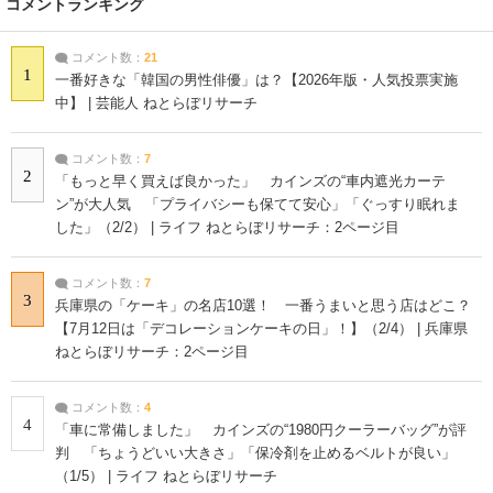
コメントランキング
コメント数：
21
1
一番好きな「韓国の男性俳優」は？【2026年版・人気投票実施
中】 | 芸能人 ねとらぼリサーチ
コメント数：
7
2
「もっと早く買えば良かった」 カインズの“車内遮光カーテ
ン”が大人気 「プライバシーも保てて安心」「ぐっすり眠れま
した」（2/2） | ライフ ねとらぼリサーチ：2ページ目
コメント数：
7
3
兵庫県の「ケーキ」の名店10選！ 一番うまいと思う店はどこ？
【7月12日は「デコレーションケーキの日」！】（2/4） | 兵庫県
ねとらぼリサーチ：2ページ目
コメント数：
4
4
「車に常備しました」 カインズの“1980円クーラーバッグ”が評
判 「ちょうどいい大きさ」「保冷剤を止めるベルトが良い」
（1/5） | ライフ ねとらぼリサーチ