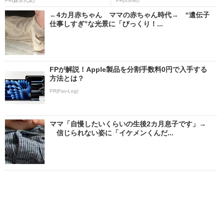
PR(森永乳業)
PR(IIJmio)
←4カ月赤ちゃん ママの赤ちゃん時代→ “遺伝子
仕事しすぎ”な光景に「びっくり！...
FPが解説！Apple製品を分割手数料0円で入手する
方法とは？
PR(Fav-Log)
ママ「自慢したいくらいの生後2カ月息子です」→
信じられない姿に「イケメンくんだ...