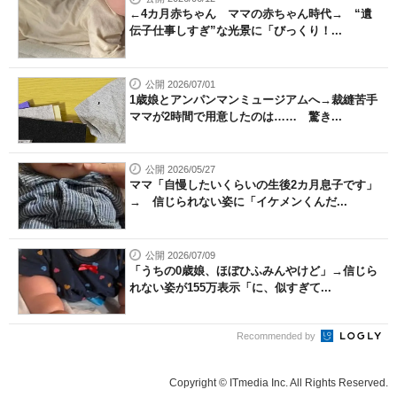
←4カ月赤ちゃん ママの赤ちゃん時代→ “遺
伝子仕事しすぎ”な光景に「びっくり！...
公開 2026/07/01
1歳娘とアンパンマンミュージアムへ→裁縫苦手
ママが2時間で用意したのは…… 驚き...
公開 2026/05/27
ママ「自慢したいくらいの生後2カ月息子です」
→ 信じられない姿に「イケメンくんだ...
公開 2026/07/09
「うちの0歳娘、ほぼひふみんやけど」→信じら
れない姿が155万表示「に、似すぎて...
Recommended by
Copyright © ITmedia Inc. All Rights Reserved.