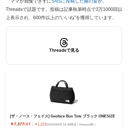
ママが我慢できずに
SNSに投稿した娘の姿
が、
Threadsで話題です。投稿は記事執筆時点で3万1000回以
ITの今と未来を見通す
上表示され、600件以上の“いいね”を獲得しています。
スマホと通信の最新トレンド
進化するPCとデバイスの未来
好きが集まる 比べて選べる
Threadsで見る
ビジネスと働き方のヒント
AI活用のいまが分かる
企業ITのトレンドを詳説
経営リーダーのコミュニティ
マーケ×ITの今がよく分かる
[ザ・ノース・フェイス] Geoface Box Tote ブラック ONESIZE
ITエンジニア向け専門サイト
￥7,377
OFF：
￥1,223
2026/06/05 14:36時点｜Amazon調べ