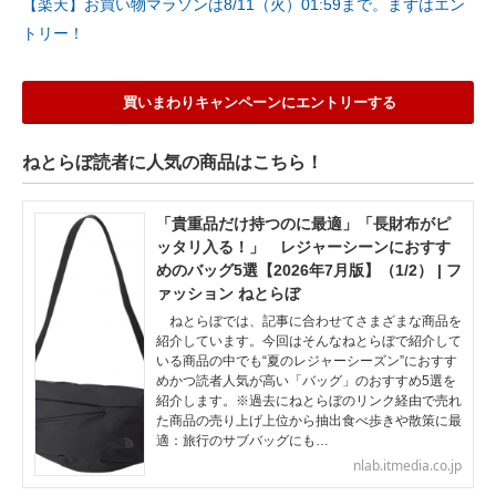
【楽天】お買い物マラソンは8/11（火）01:59まで。まずはエン
トリー！
買いまわりキャンペーンにエントリーする
ねとらぼ読者に人気の商品はこちら！
「貴重品だけ持つのに最適」「長財布がピ
ッタリ入る！」 レジャーシーンにおすす
めのバッグ5選【2026年7月版】（1/2） | フ
ァッション ねとらぼ
ねとらぼでは、記事に合わせてさまざまな商品を
紹介しています。今回はそんなねとらぼで紹介して
いる商品の中でも“夏のレジャーシーズン”におすす
めかつ読者人気が高い「バッグ」のおすすめ5選を
紹介します。※過去にねとらぼのリンク経由で売れ
た商品の売り上げ上位から抽出食べ歩きや散策に最
適：旅行のサブバッグにも…
nlab.itmedia.co.jp