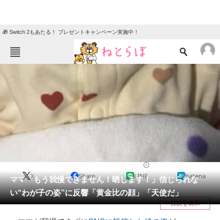
🎁 Switch 2もあたる！ プレゼントキャンペーン実施中！
ねとらぼメニュー
TOP
ニュース
エンタメ
クイズ
グルメ
地域
住まい
教育・育児
動物
リサーチ
教育・子育て
2026/06/09 07:15（公開）
X
Share
LINE
hatena
会員記事
ママ「もう我慢できません！晒します！」信じられな
い“わが子の姿”に反響「黄金比の顔」「天使だ」
メディア
目次を表示
注目記事を集めた総合ページ