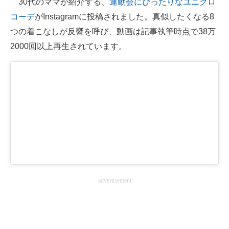
30代のママが紹介する、
運動会にぴったりなユニクロ
コーデ
がInstagramに投稿されました。真似したくなる8
ITの今と未来を見通す
つの着こなしが反響を呼び、動画は記事執筆時点で38万
スマホと通信の最新トレンド
2000回以上再生されています。
進化するPCとデバイスの未来
好きが集まる 比べて選べる
ビジネスと働き方のヒント
AI活用のいまが分かる
企業ITのトレンドを詳説
経営リーダーのコミュニティ
advertisement
マーケ×ITの今がよく分かる
ITエンジニア向け専門サイト