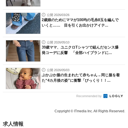
公開 2026/03/26
2歳娘のためにママが100均の毛糸8玉を編んで
いくと…… 目を引くお出かけアイテ...
公開 2026/05/10
39歳ママ、ユニクロTシャツで組んだセンス爆
発コーデに反響 「全部ハイブランドに...
公開 2026/05/03
ぶかぶか服の生まれたて赤ちゃん→同じ服を着
た“4カ月後の姿”に衝撃「びっくり！！...
Recommended by
Copyright © ITmedia Inc. All Rights Reserved.
求人情報