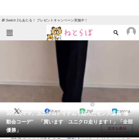
🎁 Switch 2もあたる！ プレゼントキャンペーン実施中！
ねとらぼメニュー
TOP
ニュース
エンタメ
クイズ
グルメ
地域
住まい
教育・育児
動物
リサーチ
ライフスタイル
2026/06/08 08:15（公開）
X
Share
LINE
hatena
会員記事
30代のママ、ユニクロアイテムで組んだセンス爆発“運
動会コーデ” 「買います ユニクロ走ります！」「全部
メディア
目次を表示
優勝」
注目記事を集めた総合ページ