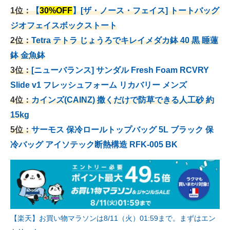
1位：
【
30%OFF
】[ザ・ノース・フェイス] トートバッグ
ジオフェイスボックストート
2位：
Tetra テトラ じょうろでキレイメダカ鉢 40
黒 睡蓮
鉢 金魚鉢
3位：
[ニューバランス] サンダル Fresh Foam RCVRY
Slide v1 フレッシュフォーム リカバリー メンズ
4位：
カインズ(CAINZ) 撒くだけで防草できる人工砂 約
15kg
5位：
サーモス 保冷ロールトップバッグ 5L ブラック 保
冷バッグ アイソテック断熱構造 RFK-005 BK
【楽天】お買い物マラソンは8/11（火）01:59まで。まずはエン