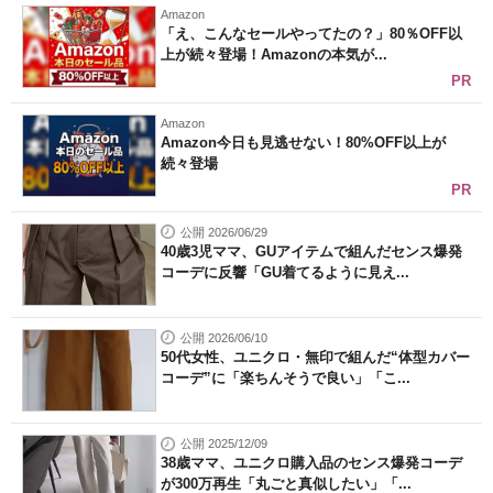
Amazon
「え、こんなセールやってたの？」80％OFF以
上が続々登場！Amazonの本気が...
PR
Amazon
Amazon今日も見逃せない！80%OFF以上が
続々登場
PR
公開 2026/06/29
40歳3児ママ、GUアイテムで組んだセンス爆発
コーデに反響「GU着てるように見え...
公開 2026/06/10
50代女性、ユニクロ・無印で組んだ“体型カバー
コーデ”に「楽ちんそうで良い」「こ...
公開 2025/12/09
38歳ママ、ユニクロ購入品のセンス爆発コーデ
が300万再生「丸ごと真似したい」「...