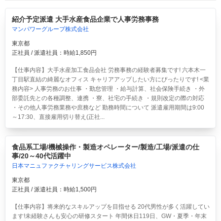
紹介予定派遣 大手水産食品企業で人事労務事務
マンパワーグループ株式会社
東京都
正社員 / 派遣社員：時給1,850円
【仕事内容】大手水産加工食品会社 労務事務の経験者募集です! 六本木一
丁目駅直結の綺麗なオフィス キャリアアップしたい方にぴったりです! <業
務内容> 人事労務のお仕事 ・勤怠管理 ・給与計算、社会保険手続き ・外
部委託先との各種調整、連携 ・寮、社宅の手続き ・規則改定の際の対応
・その他人事労務業務や庶務など 勤務時間について 派遣雇用期間は9:00
～17:30、直接雇用切り替え(正社...
食品系工場/機械操作・製造オペレーター/製造/工場/派遣の仕
事/20～40代活躍中
日本マニュファクチャリングサービス株式会社
東京都
正社員 / 派遣社員：時給1,500円
【仕事内容】将来的なスキルアップを目指せる 20代男性が多く活躍してい
ます!未経験さんも安心の研修スタート 年間休日119日、GW・夏季・年末