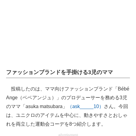
企業向けIT製品の総合サイト
IT製品の技術・比較・事例
製造業のIT導入・活用を支援
モノづくり技術者専門サイト
エレクトロニクス専門サイト
ファッションブランドを手掛ける3児のママ
電子設計の基本と応用
エネルギーの専門メディア
投稿したのは、ママ向けファッションブランド「Bébé
Ange（ベベアンジュ）」のプロデューサーを務める3児
建設×テクノロジーの最前線
のママ「asuka matsubara」
（ask_____10）
さん。今回
ちょっと気になるネットの話題
は、ユニクロのアイテムを中心に、動きやすさとおしゃ
れを両立した運動会コーデを8つ紹介します。
advertisement