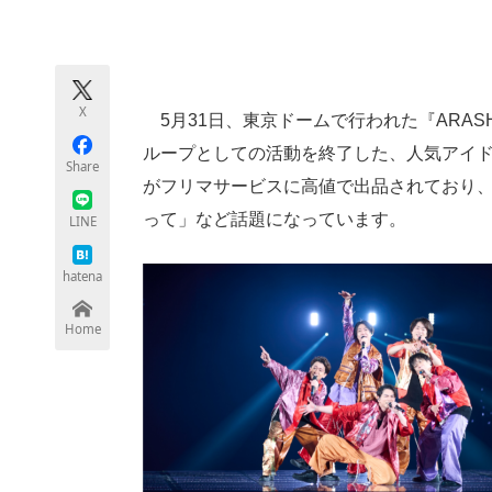
モノづくり技術者専門サイト
エレクトロ
X
5月31日、東京ドームで行われた『ARASHI LI
ちょっと気になるネットの話題
ループとしての活動を終了した、人気アイ
Share
がフリマサービスに高値で出品されており
って」など話題になっています。
LINE
hatena
Home