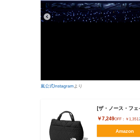
嵐公式Instagram
より
[ザ・ノース・フェイス]
￥7,249
OFF：
￥1,351
Amazon