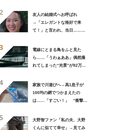
180万再生「別人…？」「好
2
きに生きんしゃい」
友人の結婚式へお呼ばれ
→「エレガントな格好で来
て！」と言われ、当日……ま
さかの参列姿に「いやすごお
3
おお！」「天才」【海外】
電線にとまる鳥をふと見た
ら……「うわぁああ」偶然撮
れてしまった“光景”が92万再
生「自然は過酷」
4
家族で川遊びへ→高1息子が
100均の網でつかまえたの
は……「すごい！」 “衝撃の
光景”に「めっちゃ大きい！」
5
「楽しそう」
大野智ファン「私の夫、大野
くんに似てて幸せ」→見てみ