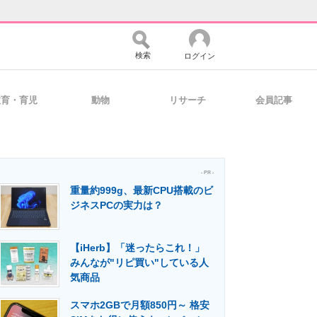
検索
ログイン
教育・育児
動物
リサーチ
会員記事
バイスの未来
好きが集まる 比べて選べる
- PR -
重量約999g、最新CPU搭載のビ
コミュニティ
マーケ×ITの今がよく分かる
ジネスPCの実力は？
【iHerb】「迷ったらこれ！」
・活用を支援
みんなが"リピ買い"している人
気商品
スマホ2GBで月額850円～ 格安