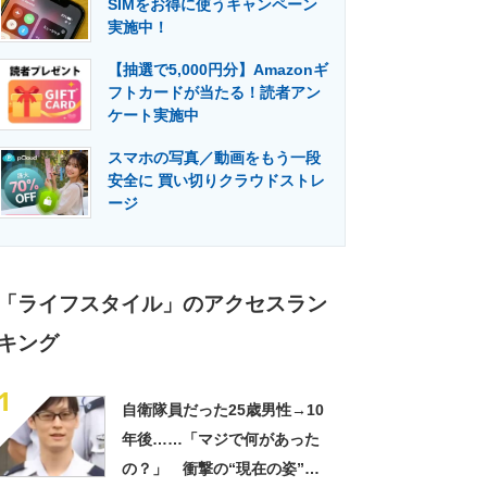
SIMをお得に使うキャンペーン
門メディア
建設×テクノロジーの最前線
実施中！
【抽選で5,000円分】Amazonギ
フトカードが当たる！読者アン
ケート実施中
スマホの写真／動画をもう一段
安全に 買い切りクラウドストレ
ージ
「ライフスタイル」のアクセスラン
キング
1
自衛隊員だった25歳男性→10
年後……「マジで何があった
の？」 衝撃の“現在の姿”が