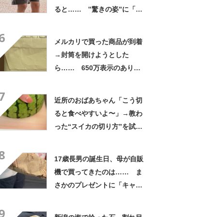
ると…… ‟驚きの姿”に「最
高すぎません？」「本物かと
6
思いました！」
メルカリで買った商品が到着
→封筒を開けようとした
ら…… 650万表示のありえ
ない光景に「完全に想定外す
7
ぎて笑った」「何者？」
近所のおばあちゃん「こう切
ると食べやすいよ〜」→教わ
った“スイカの切り方”を試し
てみると…… 目からウロコ
8
の光景に「やってみます」
17歳長男の誕生日、母が自販
機で買ってきたのは…… ま
さかのプレゼントに「キャー
ーー！！」「2年後に絶対に真
9
似したい」