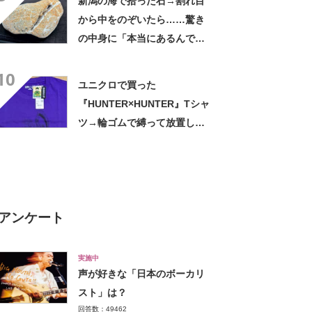
新潟の海で拾った石→割れ目
から中をのぞいたら……驚き
の中身に「本当にあるんです
ね！」「お宝だ」
10
ユニクロで買った
『HUNTER×HUNTER』Tシャ
ツ→輪ゴムで縛って放置した
ら…… まさかの光景に「す
すすすすごすぎる!!!」「ハイ
ター買ってきます」
アンケート
実施中
声が好きな「日本のボーカリ
スト」は？
回答数：49462