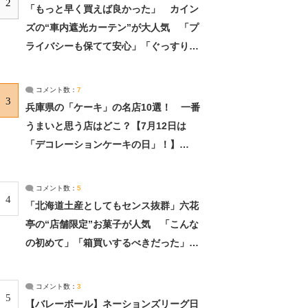
2
「もっと早く買えば良かった」 カイン
ズの“車内遮光カーテン”が大人気 「プ
ライバシーも保てて安心」「ぐっすり眠
れました」（2/2） | ライフ ねとらぼリ
サーチ：2ページ目
コメント数：
7
3
兵庫県の「ケーキ」の名店10選！ 一番
うまいと思う店はどこ？【7月12日は
「デコレーションケーキの日」！】
（2/4） | 兵庫県 ねとらぼリサーチ：2ペ
ージ目
コメント数：
5
4
「北海道土産としてもセンス抜群」六花
亭の“店舗限定”お菓子が人気 「こんな
の初めて」「箱買いするべきだった」
（1/2） | 北海道 ねとらぼリサーチ
コメント数：
3
5
【バレーボール】ネーションズリーグ日