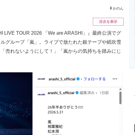
ニクス専門サイト
電子設計の基本と応用
エネルギーの専
かのん
目次を表示
VE TOUR 2026 「We are ARASHI」』最終公演でグ
ドルグループ「嵐」。ライブで放たれた銀テープや紙吹雪
、「売れないようにして！」「嵐からの気持ちを踏みにじ