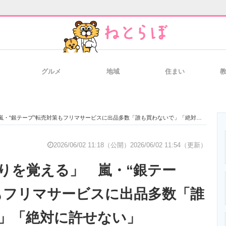
グルメ
地域
住まい
と未来を見通す
スマホと通信の最新トレンド
進化するPCとデ
“銀テープ”転売対策もフリマサービスに出品多数「誰も買わないで」「絶対に許せない」
のいまが分かる
企業ITのトレンドを詳説
経営リーダーの
2026/06/02 11:18（公開）
2026/06/02 11:54（更新）
りを覚える」 嵐・“銀テー
T製品の総合サイト
IT製品の技術・比較・事例
製造業のIT導入
もフリマサービスに出品多数「誰
」「絶対に許せない」