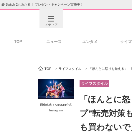
🎁 Switch 2もあたる！ プレゼントキャンペーン実施中！
メディア
TOP
ニュース
エンタメ
クイズ
注目記事を集めた総合ページ
ITの今
TOP
>
ライフスタイル
>
「ほんとに怒りを覚える」 嵐・
ビジネスと働き方のヒント
AI活用
ライフスタイル
「ほんとに怒
画像出典：ARASHI公式
ITエンジニア向け専門サイト
企業向けI
Instagram
プ”転売対策
も買わないで