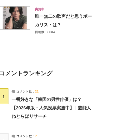
実施中
唯一無二の歌声だと思うボー
カリストは？
回答数：8084
コメントランキング
コメント数：
21
1
一番好きな「韓国の男性俳優」は？
【2026年版・人気投票実施中】 | 芸能人
ねとらぼリサーチ
コメント数：
7