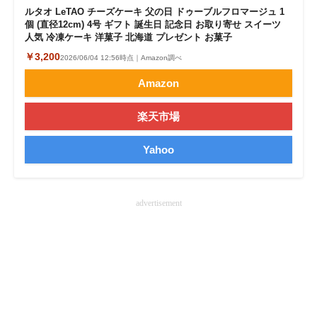
ルタオ LeTAO チーズケーキ 父の日 ドゥーブルフロマージュ 1
企業向けIT製品の総合サイト
個 (直径12cm) 4号 ギフト 誕生日 記念日 お取り寄せ スイーツ
人気 冷凍ケーキ 洋菓子 北海道 プレゼント お菓子
IT製品の技術・比較・事例
￥3,200
2026/06/04 12:56時点｜Amazon調べ
製造業のIT導入・活用を支援
Amazon
モノづくり技術者専門サイト
楽天市場
エレクトロニクス専門サイト
Yahoo
電子設計の基本と応用
エネルギーの専門メディア
advertisement
建設×テクノロジーの最前線
ちょっと気になるネットの話題