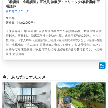
「看護師・准看護師」正社員/診療所・クリニック/准看護師,正
看護師
青戸腎クリニック
東京都
正社員：時給2,000円～
【仕事内容】<仕事内容> 看護業務 透析室での看護師業務。 勤務環境 看護
師10名、事務3名、臨床工学技士5名が在籍。透析患者数約120名、ベッド
数38床。 <求人PR> <雇用形態>正社員 <雇用期間の有無>なし <職種>看護
師・准看護師 ・求人詳細: 正看護師の資格をお持ちの方 准看護師の資格を
お持ちの方 未経験者大歓迎 非常勤の方は経験者のみ応募可能です。 <応募
要件(必須資格...
今、あなたにオススメ