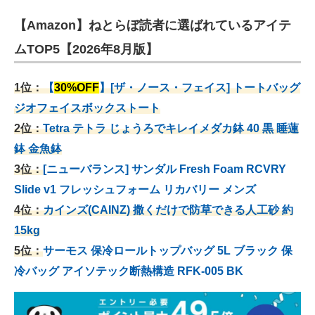
【Amazon】ねとらぼ読者に選ばれているアイテ
ムTOP5【2026年8月版】
1位：
【
30%OFF
】[ザ・ノース・フェイス] トートバッグ
ジオフェイスボックストート
2位：
Tetra テトラ じょうろでキレイメダカ鉢 40
黒 睡蓮
鉢 金魚鉢
3位：
[ニューバランス] サンダル Fresh Foam RCVRY
Slide v1 フレッシュフォーム リカバリー メンズ
4位：
カインズ(CAINZ) 撒くだけで防草できる人工砂 約
15kg
5位：
サーモス 保冷ロールトップバッグ 5L ブラック 保
冷バッグ アイソテック断熱構造 RFK-005 BK