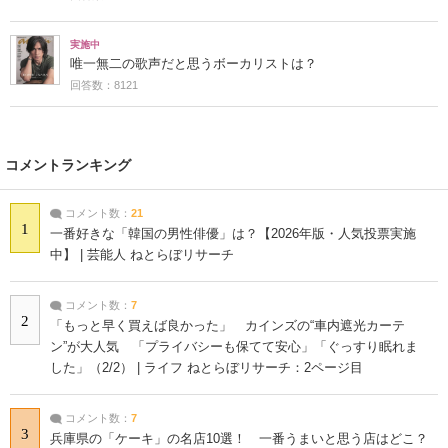
実施中
唯一無二の歌声だと思うボーカリストは？
回答数：8121
コメントランキング
コメント数：
21
1
一番好きな「韓国の男性俳優」は？【2026年版・人気投票実施
中】 | 芸能人 ねとらぼリサーチ
コメント数：
7
2
「もっと早く買えば良かった」 カインズの“車内遮光カーテ
ン”が大人気 「プライバシーも保てて安心」「ぐっすり眠れま
した」（2/2） | ライフ ねとらぼリサーチ：2ページ目
コメント数：
7
3
兵庫県の「ケーキ」の名店10選！ 一番うまいと思う店はどこ？