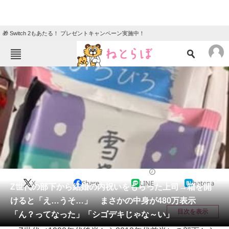
🎁 Switch 2もあたる！ プレゼントキャンペーン実施中！
ねとらぼメニュー
TOP
ニュース
エンタメ
クイズ
グルメ
地域
住まい
教育・育児
動物
リサーチ
ライフスタイル
2026/06/10 11:45（公開）
X
Share
LINE
hatena
会員記事
Z世代の部下から結婚の内祝いをもらった上司→箱を開
けると「え…うそ…」 まさかの中身が480万表示
メディア
目次を表示
「ん？ってなった」「シゴデキじゃな～い」
注目記事を集めた総合ページ