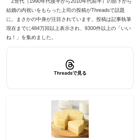
Z世代（1990年代後半から2010年代前半）の部下から
結婚の内祝いをもらった上司の投稿がThreadsで話題
ITの今と未来を見通す
に。まさかの中身が注目されています。投稿は記事執筆
スマホと通信の最新トレンド
現在までに484万回以上表示され、9300件以上の「いい
ね！」を集めました。
進化するPCとデバイスの未来
好きが集まる 比べて選べる
ビジネスと働き方のヒント
Threadsで見る
AI活用のいまが分かる
企業ITのトレンドを詳説
経営リーダーのコミュニティ
マーケ×ITの今がよく分かる
ITエンジニア向け専門サイト