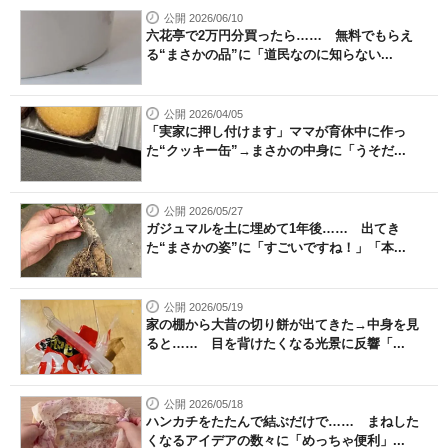
公開 2026/06/10
六花亭で2万円分買ったら…… 無料でもらえ
る“まさかの品”に「道民なのに知らない...
公開 2026/04/05
「実家に押し付けます」ママが育休中に作っ
た“クッキー缶”→まさかの中身に「うそだ...
公開 2026/05/27
ガジュマルを土に埋めて1年後…… 出てき
た“まさかの姿”に「すごいですね！」「本...
公開 2026/05/19
家の棚から大昔の切り餅が出てきた→中身を見
ると…… 目を背けたくなる光景に反響「...
公開 2026/05/18
ハンカチをたたんで結ぶだけで…… まねした
くなるアイデアの数々に「めっちゃ便利」...