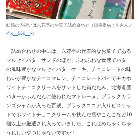
結婚の内祝いは六花亭のお菓子詰め合わせ（画像提供：K:さん／
@k__560__k
）
詰め合わせの中には、六花亭の代表的なお菓子である
マルセイバターサンドのほか、ふわふわな食感でバター
の風味豊かなマルセイバターケーキ、チョコレートの味
わいが豊かなチョコマロン、チョコレートパイでモカホ
ワイトチョコクリームをサンドした霜だたみ、北海道産
バターがふんだんに使われたマドレーヌ、ブラックカラ
ンズジャムが入った百歳、ブラックココア入りビスケッ
トでホワイトチョコクリームを挟んだ雪やこんこなど10
個以上が厳選され入っていました。これはめちゃくちゃ
うれしいやつじゃないですか!!