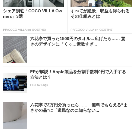
シェア別荘「COCO VILLA Ow
すべてが絶景、収益も得られる
ners」3選
その仕組みとは
PR(COCO VILLA on GOETHE)
PR(COCO VILLA on GOETHE)
六花亭で買った1500円のタオル→広げたら…… 驚
きのデザインに「くぅ…素敵すぎ...
FPが解説！Apple製品を分割手数料0円で入手する
方法とは？
PR(Fav-Log)
六花亭で2万円分買ったら…… 無料でもらえる“ま
さかの品”に「道民なのに知らない...