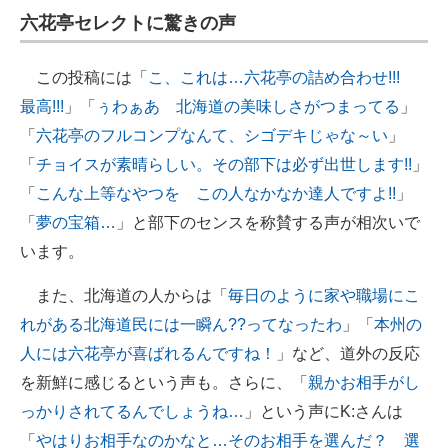
六花亭セレクトに驚きの声
この投稿には「
こ、これは…六花亭の詰め合わせ!!!
最高!!!
」「
ぅわぁあ 北海道の美味しさがつまってる
」
「
六花亭のフルコンプなんて、シゴデキじゃな～い
」
「
チョイスが素晴らしい。その部下は必ず出世します!!
」
「
こんな上等なやつを この人なかなか達人ですよ!!
」
「
夢の宝箱…
」と部下のセンスを称賛する声が相次いで
います。
また、北海道の人からは「
毎日のように家や職場にこ
れがある北海道民には一瞬ん??ってなったわ
」「
本州の
人には六花亭が喜ばれるんですね！
」など、道外の反応
を新鮮に感じるという声も。さらに、「
親かお相手がし
っかりされてるんでしょうね…
」という声にK:さんは
「
やはりお相手なのかなと…そのお相手を選んだ？ 選