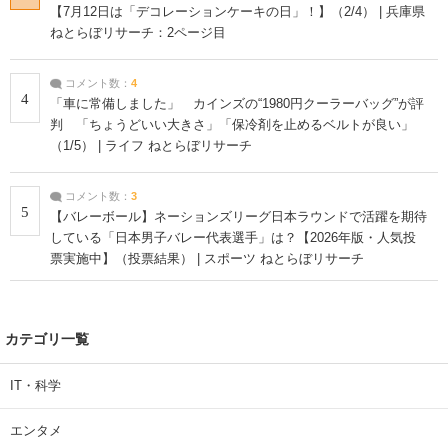
【7月12日は「デコレーションケーキの日」！】（2/4） | 兵庫県
ねとらぼリサーチ：2ページ目
コメント数：
4
4
「車に常備しました」 カインズの“1980円クーラーバッグ”が評
判 「ちょうどいい大きさ」「保冷剤を止めるベルトが良い」
（1/5） | ライフ ねとらぼリサーチ
コメント数：
3
5
【バレーボール】ネーションズリーグ日本ラウンドで活躍を期待
している「日本男子バレー代表選手」は？【2026年版・人気投
票実施中】（投票結果） | スポーツ ねとらぼリサーチ
カテゴリ一覧
IT・科学
エンタメ