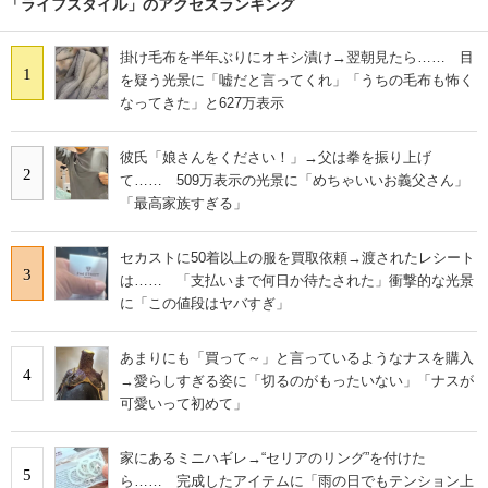
「ライフスタイル」のアクセスランキング
掛け毛布を半年ぶりにオキシ漬け→翌朝見たら…… 目
1
を疑う光景に「嘘だと言ってくれ」「うちの毛布も怖く
なってきた」と627万表示
彼氏「娘さんをください！」→父は拳を振り上げ
2
て…… 509万表示の光景に「めちゃいいお義父さん」
「最高家族すぎる」
セカストに50着以上の服を買取依頼→渡されたレシート
3
は…… 「支払いまで何日か待たされた」衝撃的な光景
に「この値段はヤバすぎ」
あまりにも「買って～」と言っているようなナスを購入
4
→愛らしすぎる姿に「切るのがもったいない」「ナスが
可愛いって初めて」
家にあるミニハギレ→“セリアのリング”を付けた
5
ら…… 完成したアイテムに「雨の日でもテンション上