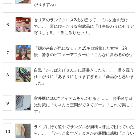
がりますね」
セリアのランチクロス2枚を縫って、ゴムを通すだけ
6
で…… 夏にぴったりな完成品に「仕事終わりにセリア
寄ります!!」「孫に作りたい！」
「顔の余白が気になる」と15キロ減量した女性→2年
7
後、驚きのビフォーアフターに「こんなに変わるのか」
白黒「かっぱえびせん」に落書きしたら…… 目を疑う
8
仕上がりに「あまりにもうますぎる」「商品かと思いま
した」
室外機に100均アイテムをかぶせると…… お手軽な日
9
光対策に「ちゃんと空間ができてグー」「これで楽しま
す」
ライブに行く道中でサンダルが崩壊→裸足で困っていた
10
ら…… 「かっこ良すぎ」まさかの展開に感動「こうい