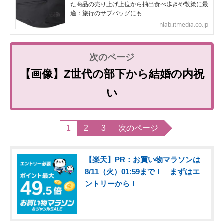
た商品の売り上げ上位から抽出食べ歩きや散策に最
適：旅行のサブバッグにも…
nlab.itmedia.co.jp
【画像】Z世代の部下から結婚の内祝
い
1
2
3
次のページ
【楽天】PR：お買い物マラソンは
8/11（火）01:59まで！ まずはエ
ントリーから！