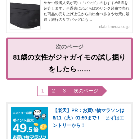
めかつ読者人気が高い「バッグ」のおすすめ5選を
紹介します。※過去にねとらぼのリンク経由で売れ
た商品の売り上げ上位から抽出食べ歩きや散策に最
適：旅行のサブバッグにも…
nlab.itmedia.co.jp
81歳の女性がジャガイモの試し掘り
をしたら……
1
2
3
次のページ
【楽天】PR：お買い物マラソンは
8/11（火）01:59まで！ まずはエ
ントリーから！