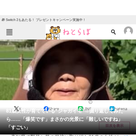
🎁 Switch 2もあたる！ プレゼントキャンペーン実施中！
ねとらぼメニュー
TOP
ニュース
エンタメ
クイズ
グルメ
地域
住まい
教育・育児
動物
リサーチ
ライフスタイル
2026/06/18 07:00（公開）
X
Share
LINE
hatena
会員記事
81歳女性が育てている“ジャガイモ”→掘り返してみた
ら……「爆笑です」まさかの光景に「難しいですね」
メディア
目次を表示
「すごい」
注目記事を集めた総合ページ