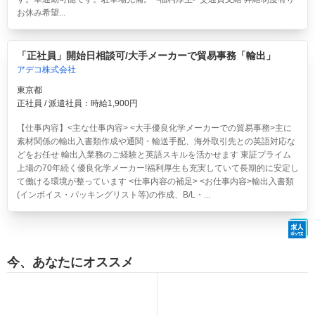
お休み希望...
「正社員」開始日相談可/大手メーカーで貿易事務「輸出」
アデコ株式会社
東京都
正社員 / 派遣社員：時給1,900円
【仕事内容】<主な仕事内容> <大手優良化学メーカーでの貿易事務>主に
素材関係の輸出入書類作成や通関・輸送手配、海外取引先との英語対応な
どをお任せ 輸出入業務のご経験と英語スキルを活かせます 東証プライム
上場の70年続く優良化学メーカー!福利厚生も充実していて長期的に安定し
て働ける環境が整っています <仕事内容の補足> <お仕事内容>輸出入書類
(インボイス・パッキングリスト等)の作成、B/L・...
今、あなたにオススメ