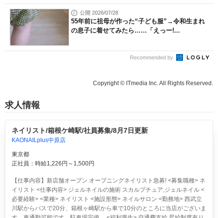
公開 2026/07/28
55年前に祖母が作った“子ども服”→令和生まれ
の息子に着せてみたら……「えっー!...
Recommended by
Copyright © ITmedia Inc. All Rights Reserved.
求人情報
ネイリスト/箱根ケ崎駅/社員募集/8月7日更新
KAONAILplus中原店
東京都
正社員：時給1,226円～1,500円
【仕事内容】新店舗オープン オープニングネイリスト急募! <募集職種> ネ
イリスト <仕事内容> ジェルネイルの施術 スカルプチュア,ジェルネイル <
必要経験> <業種> ネイリスト <施設形態> ネイルサロン <勤務地> 西武立
川駅からバスで20分、箱根ヶ崎駅から車で10分のところに当店がございま
す。車通勤可能です。駐車場完備。 <福利厚生> 交通費支給 昇給制度有り