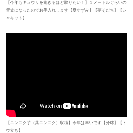
【今年もキュウリを飽きるほど取りたい！】１メートルぐらいの
背丈になったのでお手入れします【夏すずみ】【夢そだち】【シ
ャキット】
【ニンニク芋（葉ニンニク）収穫】今年は早いです【分球】【ト
ウ立ち】