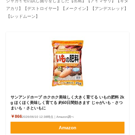
ジャガイモの試し掘りをしました【出島】【アイマサリ】【キタ
企業向けIT製品の総合サイト
アカリ】【デストロイヤー】【メークイン】【アンデスレッド】
【レッドムーン】
IT製品の技術・比較・事例
製造業のIT導入・活用を支援
モノづくり技術者専門サイト
エレクトロニクス専門サイト
電子設計の基本と応用
エネルギーの専門メディア
サンアンドホープ ホクホク美味しく大きく育てる いもの肥料 2k
建設×テクノロジーの最前線
g ほくほく美味しく育てる 約60日間効きます じゃがいも・さつ
まいも・さといもに
ちょっと気になるネットの話題
￥866
2026/06/10 12:38時点｜Amazon調べ
Amazon