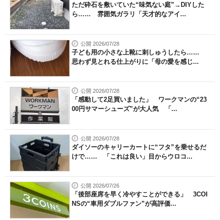
ただ砕石を敷いていた“味気ない庭”→DIYした
ら…… 雰囲気ガラリ「天才的なアイ...
公開 2026/07/28
子ども用の小さな上靴に刺しゅうしたら……
思わず見とれる仕上がりに「母の愛を感じ...
公開 2026/07/28
「感動して2足買いました」 ワークマンの“23
00円サマーシューズ”が大人気 「...
公開 2026/07/28
ダイソーのキャリーカートに“フタ”を乗せるだ
けで…… 「これは良い」目からウロコ...
公開 2026/07/26
「後部座席を早く冷やすことができる」 3COI
NSの“車用ダブルファン”が高評価...