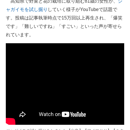
高知県で野菜と花の栽培に取り組む81歳の女性が、
ジ
ャガイモを試し掘り
していく様子がYouTubeで話題で
ITの今と未来を見通す
す。投稿は記事執筆時点で15万回以上再生され、「爆笑
スマホと通信の最新トレンド
です」「難しいですね」「すごい」といった声が寄せら
れています。
進化するPCとデバイスの未来
好きが集まる 比べて選べる
ビジネスと働き方のヒント
AI活用のいまが分かる
企業ITのトレンドを詳説
経営リーダーのコミュニティ
マーケ×ITの今がよく分かる
ITエンジニア向け専門サイト