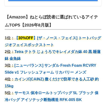
【Amazon】ねとらぼ読者に選ばれているアイテ
ムTOP5【2026年8月版】
1位：
【
30%OFF
】[ザ・ノース・フェイス] トートバッグ
ジオフェイスボックストート
2位：
Tetra テトラ じょうろでキレイメダカ鉢 40
黒 睡蓮
鉢 金魚鉢
3位：
[ニューバランス] サンダル Fresh Foam RCVRY
Slide v1 フレッシュフォーム リカバリー メンズ
4位：
カインズ(CAINZ) 撒くだけで防草できる人工砂 約
15kg
5位：
サーモス 保冷ロールトップバッグ 5L ブラック 保
冷バッグ アイソテック断熱構造 RFK-005 BK