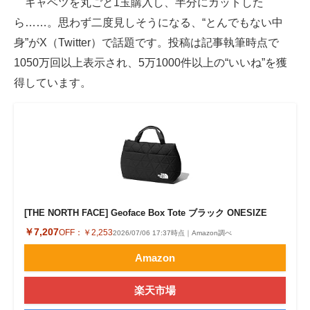
キャベツを丸ごと1玉購入し、半分にカットした
ら……。思わず二度見しそうになる、“とんでもない中
ITの今と未来を見通す
身”がX（Twitter）で話題です。投稿は記事執筆時点で
スマホと通信の最新トレンド
1050万回以上表示され、5万1000件以上の“いいね”を獲
得しています。
進化するPCとデバイスの未来
好きが集まる 比べて選べる
ビジネスと働き方のヒント
AI活用のいまが分かる
企業ITのトレンドを詳説
[THE NORTH FACE] Geoface Box Tote ブラック ONESIZE
￥7,207
OFF：
￥2,253
2026/07/06 17:37時点｜Amazon調べ
経営リーダーのコミュニティ
Amazon
マーケ×ITの今がよく分かる
楽天市場
ITエンジニア向け専門サイト