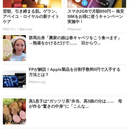
翌朝、引き締まる肌。ゲラン、
スマホ2GBで月額850円～ 格安
アベイユ・ロイヤルの新ナイト
SIMをお得に使うキャンペーン
ケア
実施中！
PR(ゲラン｜美的.com)
PR(IIJmio)
群馬出身「農家の娘は春キャベツをこう食べます」
→熱湯をかけるだけで…… 目からウ...
FPが解説！Apple製品を分割手数料0円で入手する
方法とは？
PR(Fav-Log)
高1息子は“ガッツリ系”弁当、高3娘の分は…… 母
が作る“驚きの中身”に「こんな...