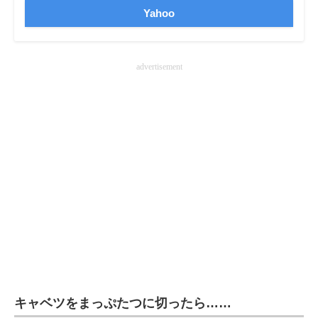
Yahoo
企業向けIT製品の総合サイト
IT製品の技術・比較・事例
advertisement
製造業のIT導入・活用を支援
モノづくり技術者専門サイト
エレクトロニクス専門サイト
電子設計の基本と応用
エネルギーの専門メディア
建設×テクノロジーの最前線
ちょっと気になるネットの話題
キャベツをまっぷたつに切ったら……