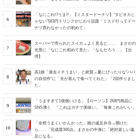
「なにこれ!?うま!!」【ミスタードーナツ】“タピオカじ
6
ゃない”583円ドリンクがじわり話題「ミスド行ってドー
ナツ買わなかったの初めて」
スーパーで売られたスイカ→よく見ると…… まさかの
7
光景に「なにこれ初めて見た」「なんだろう…」【台
湾】
高1娘「過去イチうまい」と絶賛→夏にぴったりな“パパ
8
の自信作”に「夫が喜んで食べてくれた」「2回作りまし
た」
「うますぎて1億個いける」【ローソン】268円商品に
9
SNS沸く 「これはガチで美味い」「毎食これがいい」
「全然うまくいかんかった」娘の遠足弁当→開けた
10
ら……「完成度300点」まさかの中身に「絶対楽しい遠
足になる」