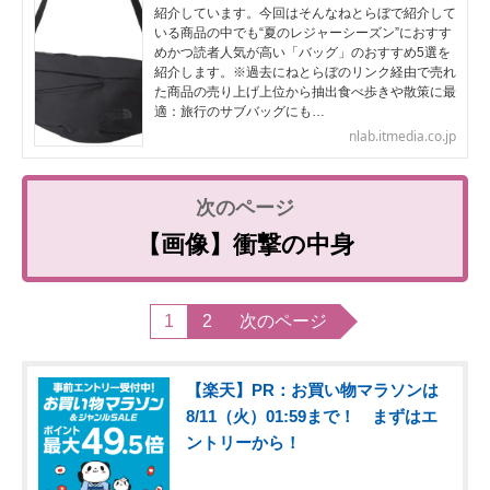
紹介しています。今回はそんなねとらぼで紹介して
いる商品の中でも“夏のレジャーシーズン”におすす
めかつ読者人気が高い「バッグ」のおすすめ5選を
紹介します。※過去にねとらぼのリンク経由で売れ
た商品の売り上げ上位から抽出食べ歩きや散策に最
適：旅行のサブバッグにも…
nlab.itmedia.co.jp
【画像】衝撃の中身
1
2
次のページ
【楽天】PR：お買い物マラソンは
8/11（火）01:59まで！ まずはエ
ントリーから！