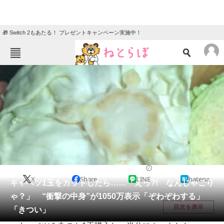
🎁 Switch 2もあたる！ プレゼントキャンペーン実施中！
ねとらぼメニュー
TOP
ニュース
エンタメ
クイズ
グルメ
地域
住まい
教育・育児
動物
リサーチ
グルメ
2026/07/08 11:00（公開）
X
Share
LINE
hatena
会員記事
キャベツ1玉をカットしたら……「えっ?! なんじゃこり
ゃ？」 “衝撃の中身”が1050万表示「ぞわぞわする」
メディア
目次を表示
「きつい」
注目記事を集めた総合ページ