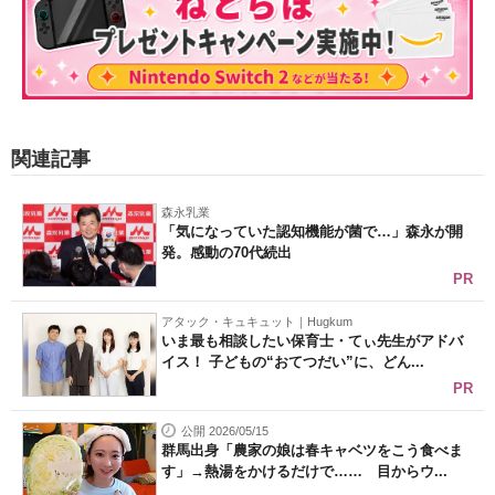
関連記事
森永乳業
「気になっていた認知機能が菌で…」森永が開
発。感動の70代続出
PR
アタック・キュキュット｜Hugkum
いま最も相談したい保育士・てぃ先生がアドバ
イス！ 子どもの“おてつだい”に、どん...
PR
公開 2026/05/15
群馬出身「農家の娘は春キャベツをこう食べま
す」→熱湯をかけるだけで…… 目からウ...