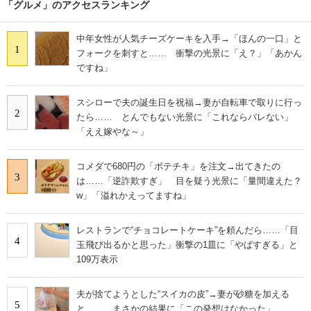
「グルメ」のアクセスランキング
中年女性が人気チーズケーキを入手→「ほんの一口」と
1
フォークを刺すと…… 衝撃の光景に「え？」「あかん
ですね」
スシローで夫の誕生日を祝福→妻が自転車で取りに行っ
2
たら…… とんでもない光景に「これならバレない」
「ええ嫁やな～」
コメダで680円の「ポテチキ」を注文→出てきたの
3
は……「逆詐欺すぎ」 目を疑う光景に「量間違えた？
w」「溢れかえってますね」
レストランで“チョコレートケーキ”を頼んだら……「目
4
玉飛び出るかと思った」衝撃の1皿に「やばすぎる」と
109万表示
夫が捨てようとした“スイカの皮”→妻が砂糖を加える
5
と…… まさかの結果に「この発想はなかった」