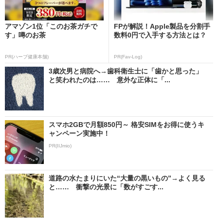
アマゾン1位「このお茶ガチで
FPが解説！Apple製品を分割手
す」噂のお茶
数料0円で入手する方法とは？
PR(ハーブ健康本舗)
PR(Fav-Log)
3歳次男と病院へ→歯科衛生士に「歯かと思った」
と笑われたのは…… 意外な正体に「...
スマホ2GBで月額850円～ 格安SIMをお得に使うキ
ャンペーン実施中！
PR(IIJmio)
道路の水たまりにいた“大量の黒いもの”→よく見る
と…… 衝撃の光景に「数がすごす...