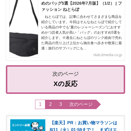
めのバッグ5選【2026年7月版】（1/2） | フ
ァッション ねとらぼ
ねとらぼでは、記事に合わせてさまざまな商品を
紹介しています。今回はそんなねとらぼで紹介して
いる商品の中でも“夏のレジャーシーズン”におすす
めかつ読者人気が高い「バッグ」のおすすめ5選を
紹介します。※過去にねとらぼのリンク経由で売れ
た商品の売り上げ上位から抽出食べ歩きや散策に最
適：旅行のサブバッグにも…
nlab.itmedia.co.jp
Xの反応
1
2
3
次のページ
【楽天】PR：お買い物マラソンは
8/11（火）01:59まで！ まずはエ