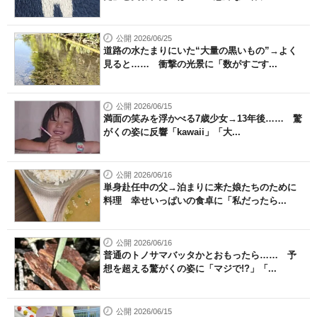
公開 2026/06/25
道路の水たまりにいた“大量の黒いもの”→よく
見ると…… 衝撃の光景に「数がすごす...
公開 2026/06/15
満面の笑みを浮かべる7歳少女→13年後…… 驚
がくの姿に反響「kawaii」「大...
公開 2026/06/16
単身赴任中の父→泊まりに来た娘たちのために
料理 幸せいっぱいの食卓に「私だったら...
公開 2026/06/16
普通のトノサマバッタかとおもったら…… 予
想を超える驚がくの姿に「マジで!?」「...
公開 2026/06/15