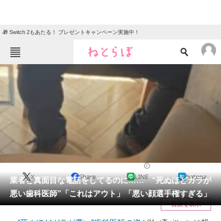
🎁 Switch 2もあたる！ プレゼントキャンペーン実施中！
ねとらぼメニュー
TOP
ニュース
エンタメ
クイズ
グルメ
地域
住まい
教育・育児
動物
リサーチ
ライフスタイル
2026/06/17 22:00（公開）
X
Share
LINE
hatena
会員記事
業者と真面目な電話をしてるのに…… “死ぬほどガラが
悪い歯科医師”「これはアウト」「悪い顔選手権すぎる」
メディア
目次を表示
注目記事を集めた総合ページ