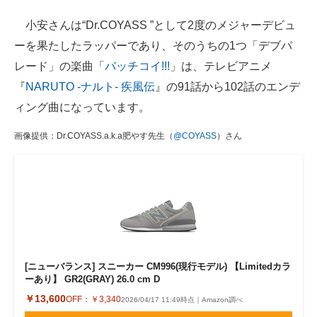
小安さんは“Dr.COYASS ”として2度のメジャーデビュ
ーを果たしたラッパーであり、そのうちの1つ「デブパ
レード」の楽曲「
バッチコイ!!!
」は、テレビアニメ
『
NARUTO -ナルト- 疾風伝
』の91話から102話のエンデ
ィング曲になっています。
画像提供：Dr.COYASS.a.k.a肥やす先生（
@COYASS
）さん
[ニューバランス] スニーカー CM996(現行モデル) 【Limitedカラ
ーあり】 GR2(GRAY) 26.0 cm D
￥13,600
OFF：
￥3,340
2026/04/17 11:49時点｜Amazon調べ