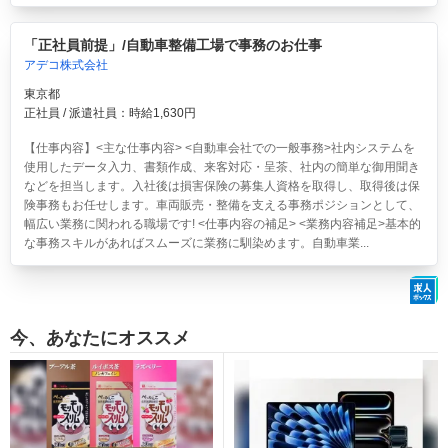
「正社員前提」/自動車整備工場で事務のお仕事
アデコ株式会社
東京都
正社員 / 派遣社員：時給1,630円
【仕事内容】<主な仕事内容> <自動車会社での一般事務>社内システムを
使用したデータ入力、書類作成、来客対応・呈茶、社内の簡単な御用聞き
などを担当します。入社後は損害保険の募集人資格を取得し、取得後は保
険事務もお任せします。車両販売・整備を支える事務ポジションとして、
幅広い業務に関われる職場です! <仕事内容の補足> <業務内容補足>基本的
な事務スキルがあればスムーズに業務に馴染めます。自動車業...
今、あなたにオススメ