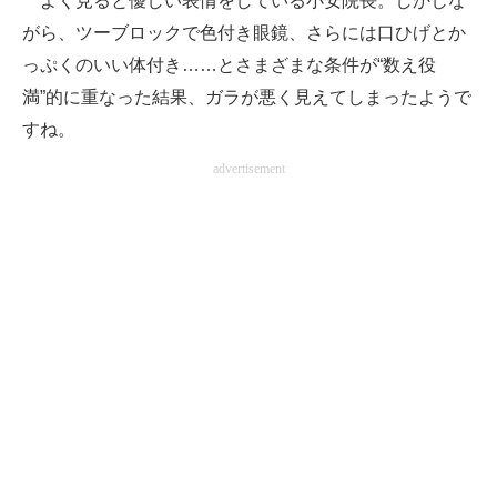
よく見ると優しい表情をしている小安院長。しかしな
がら、ツーブロックで色付き眼鏡、さらには口ひげとか
っぷくのいい体付き……とさまざまな条件が“数え役
満”的に重なった結果、ガラが悪く見えてしまったようで
すね。
advertisement