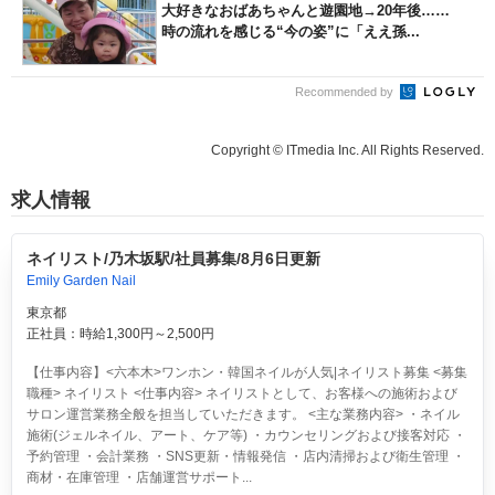
大好きなおばあちゃんと遊園地→20年後……
時の流れを感じる“今の姿”に「ええ孫...
Recommended by
Copyright © ITmedia Inc. All Rights Reserved.
求人情報
ネイリスト/乃木坂駅/社員募集/8月6日更新
Emily Garden Nail
東京都
正社員：時給1,300円～2,500円
【仕事内容】<六本木>ワンホン・韓国ネイルが人気|ネイリスト募集 <募集
職種> ネイリスト <仕事内容> ネイリストとして、お客様への施術および
サロン運営業務全般を担当していただきます。 <主な業務内容> ・ネイル
施術(ジェルネイル、アート、ケア等) ・カウンセリングおよび接客対応 ・
予約管理 ・会計業務 ・SNS更新・情報発信 ・店内清掃および衛生管理 ・
商材・在庫管理 ・店舗運営サポート...