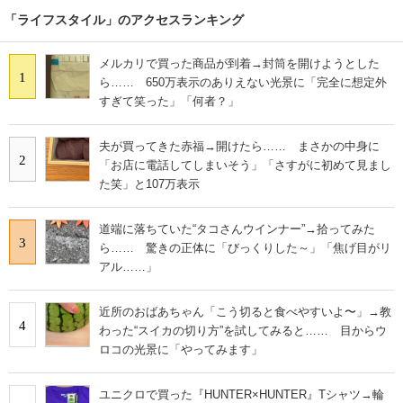
「ライフスタイル」のアクセスランキング
メルカリで買った商品が到着→封筒を開けようとした
1
ら…… 650万表示のありえない光景に「完全に想定外
すぎて笑った」「何者？」
夫が買ってきた赤福→開けたら…… まさかの中身に
2
「お店に電話してしまいそう」「さすがに初めて見まし
た笑」と107万表示
道端に落ちていた“タコさんウインナー”→拾ってみた
3
ら…… 驚きの正体に「びっくりした～」「焦げ目がリ
アル……」
近所のおばあちゃん「こう切ると食べやすいよ〜」→教
4
わった“スイカの切り方”を試してみると…… 目からウ
ロコの光景に「やってみます」
ユニクロで買った『HUNTER×HUNTER』Tシャツ→輪