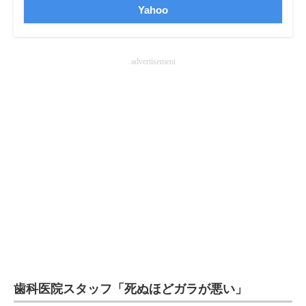
Yahoo
企業向けIT製品の総合サイト
IT製品の技術・比較・事例
advertisement
製造業のIT導入・活用を支援
モノづくり技術者専門サイト
エレクトロニクス専門サイト
電子設計の基本と応用
エネルギーの専門メディア
建設×テクノロジーの最前線
ちょっと気になるネットの話題
歯科医院スタッフ「死ぬほどガラが悪い」