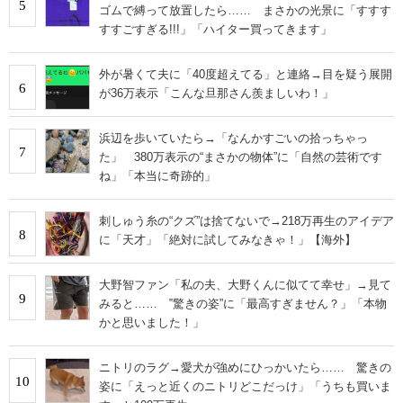
5
ゴムで縛って放置したら…… まさかの光景に「すすす
すすごすぎる!!!」「ハイター買ってきます」
外が暑くて夫に「40度超えてる」と連絡→目を疑う展開
6
が36万表示「こんな旦那さん羨ましいわ！」
浜辺を歩いていたら→「なんかすごいの拾っちゃっ
7
た」 380万表示の“まさかの物体”に「自然の芸術です
ね」「本当に奇跡的」
刺しゅう糸の“クズ”は捨てないで→218万再生のアイデア
8
に「天才」「絶対に試してみなきゃ！」【海外】
大野智ファン「私の夫、大野くんに似てて幸せ」→見て
9
みると…… ‟驚きの姿”に「最高すぎません？」「本物
かと思いました！」
ニトリのラグ→愛犬が強めにひっかいたら…… 驚きの
10
姿に「えっと近くのニトリどこだっけ」「うちも買いま