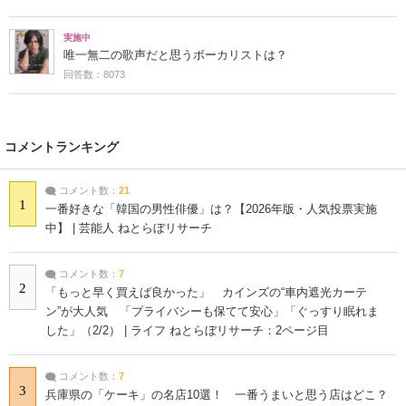
実施中
唯一無二の歌声だと思うボーカリストは？
回答数：8073
コメントランキング
コメント数：
21
1
一番好きな「韓国の男性俳優」は？【2026年版・人気投票実施
中】 | 芸能人 ねとらぼリサーチ
コメント数：
7
2
「もっと早く買えば良かった」 カインズの“車内遮光カーテ
ン”が大人気 「プライバシーも保てて安心」「ぐっすり眠れま
した」（2/2） | ライフ ねとらぼリサーチ：2ページ目
コメント数：
7
3
兵庫県の「ケーキ」の名店10選！ 一番うまいと思う店はどこ？