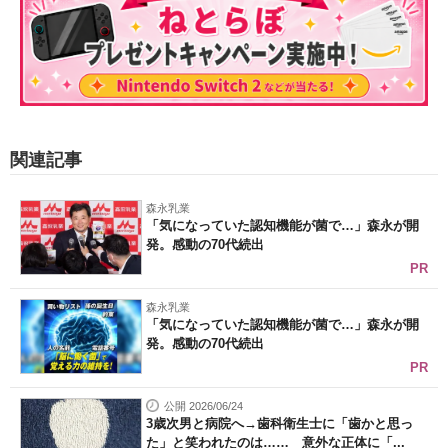
関連記事
森永乳業
「気になっていた認知機能が菌で…」森永が開
発。感動の70代続出
PR
森永乳業
「気になっていた認知機能が菌で…」森永が開
発。感動の70代続出
PR
公開 2026/06/24
3歳次男と病院へ→歯科衛生士に「歯かと思っ
た」と笑われたのは…… 意外な正体に「...