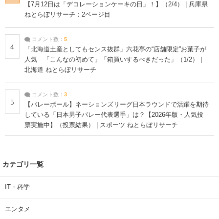
【7月12日は「デコレーションケーキの日」！】（2/4） | 兵庫県
ねとらぼリサーチ：2ページ目
コメント数：
5
4
「北海道土産としてもセンス抜群」六花亭の“店舗限定”お菓子が
人気 「こんなの初めて」「箱買いするべきだった」（1/2） |
北海道 ねとらぼリサーチ
コメント数：
3
5
【バレーボール】ネーションズリーグ日本ラウンドで活躍を期待
している「日本男子バレー代表選手」は？【2026年版・人気投
票実施中】（投票結果） | スポーツ ねとらぼリサーチ
カテゴリ一覧
IT・科学
エンタメ