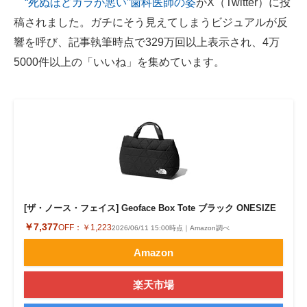
“死ぬほどガラが悪い”歯科医師の姿
がX（Twitter）に投
稿されました。ガチにそう見えてしまうビジュアルが反
ITの今と未来を見通す
響を呼び、記事執筆時点で329万回以上表示され、4万
スマホと通信の最新トレンド
5000件以上の「いいね」を集めています。
進化するPCとデバイスの未来
好きが集まる 比べて選べる
ビジネスと働き方のヒント
AI活用のいまが分かる
企業ITのトレンドを詳説
[ザ・ノース・フェイス] Geoface Box Tote ブラック ONESIZE
￥7,377
OFF：
￥1,223
2026/06/11 15:00時点｜Amazon調べ
経営リーダーのコミュニティ
Amazon
マーケ×ITの今がよく分かる
楽天市場
ITエンジニア向け専門サイト