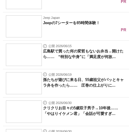
PR
Jeep Japan
Jeepの7シーターを85時間体験！
PR
公開 2026/06/15
広島駅で買った何の変哲もないお弁当→開けた
ら…… “特別な中身”に「満足度が何故...
公開 2026/06/19
孫たちが遊びに来る日、55歳祖父がパッとキャ
ラ弁を作ったら…… 圧巻の仕上がりに...
公開 2026/06/30
クリクリお目々の5歳双子男子→10年後……
「やはりイケメン君」「会話が可愛すぎ...
公開 2026/06/30