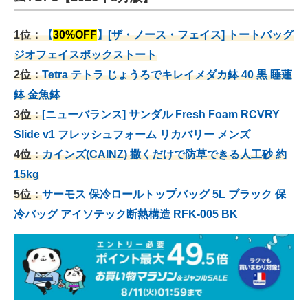
1位：
【
30%OFF
】[ザ・ノース・フェイス] トートバッグ
ジオフェイスボックストート
2位：
Tetra テトラ じょうろでキレイメダカ鉢 40
黒 睡蓮
鉢 金魚鉢
3位：
[ニューバランス] サンダル Fresh Foam RCVRY
Slide v1 フレッシュフォーム リカバリー メンズ
4位：
カインズ(CAINZ) 撒くだけで防草できる人工砂 約
15kg
5位：
サーモス 保冷ロールトップバッグ 5L ブラック 保
冷バッグ アイソテック断熱構造 RFK-005 BK