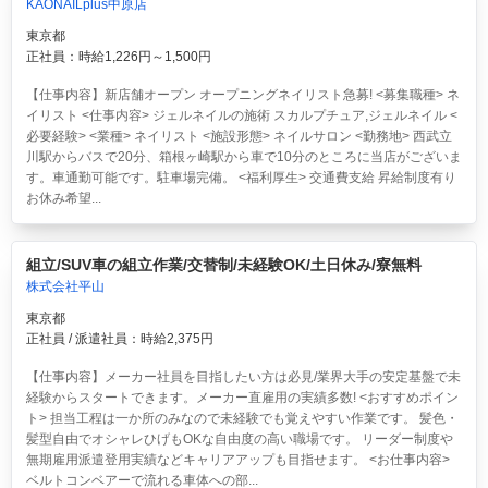
KAONAILplus中原店
東京都
正社員：時給1,226円～1,500円
【仕事内容】新店舗オープン オープニングネイリスト急募! <募集職種> ネ
イリスト <仕事内容> ジェルネイルの施術 スカルプチュア,ジェルネイル <
必要経験> <業種> ネイリスト <施設形態> ネイルサロン <勤務地> 西武立
川駅からバスで20分、箱根ヶ崎駅から車で10分のところに当店がございま
す。車通勤可能です。駐車場完備。 <福利厚生> 交通費支給 昇給制度有り
お休み希望...
組立/SUV車の組立作業/交替制/未経験OK/土日休み/寮無料
株式会社平山
東京都
正社員 / 派遣社員：時給2,375円
【仕事内容】メーカー社員を目指したい方は必見/業界大手の安定基盤で未
経験からスタートできます。メーカー直雇用の実績多数! <おすすめポイン
ト> 担当工程は一か所のみなので未経験でも覚えやすい作業です。 髪色・
髪型自由でオシャレひげもOKな自由度の高い職場です。 リーダー制度や
無期雇用派遣登用実績などキャリアアップも目指せます。 <お仕事内容>
ベルトコンベアーで流れる車体への部...