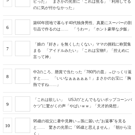
ビった」 まさかの光景に「これは焦る」「利用してる
のに気が付かなかった」
築60年団地で暮らす40代独身男性、真夏にスーパーの割
6
引品で作るのは…… 「うわー」「ホント豪華な夕飯」
「娘の『好き』を無くしたくない」ママの挑戦に称賛集
7
まる 「アイドルみたい」「これは宝物‼︎」「控えめに
言って神」
中2のころ、懸賞で当たった「780円の皿」→ひっくり返
8
すと…… 「いいなぁぁぁぁぁ！」まさかのお宝に「胸
熱ですね……」
「これは欲しい」 USJの“とんでもないポップコーンバ
9
ケツ”に驚がくの声「やばいｗｗ」「天才的発想」
95歳の祖父に暑中見舞い→孫に届いた“お返事”を見る
10
と…… 驚きの光景に「95歳と思えません」「朝から泣
く」