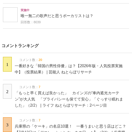
実施中
唯一無二の歌声だと思うボーカリストは？
回答数：8039
コメントランキング
コメント数：
20
1
一番好きな「韓国の男性俳優」は？【2026年版・人気投票実施
中】（投票結果） | 芸能人 ねとらぼリサーチ
コメント数：
7
2
「もっと早く買えば良かった」 カインズの“車内遮光カーテ
ン”が大人気 「プライバシーも保てて安心」「ぐっすり眠れま
した」（2/2） | ライフ ねとらぼリサーチ：2ページ目
コメント数：
7
3
兵庫県の「ケーキ」の名店10選！ 一番うまいと思う店はどこ？