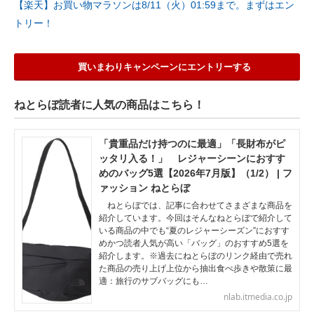
【楽天】お買い物マラソンは8/11（火）01:59まで。まずはエン
トリー！
買いまわりキャンペーンにエントリーする
ねとらぼ読者に人気の商品はこちら！
「貴重品だけ持つのに最適」「長財布がピ
ッタリ入る！」 レジャーシーンにおすす
めのバッグ5選【2026年7月版】（1/2） | フ
ァッション ねとらぼ
ねとらぼでは、記事に合わせてさまざまな商品を
紹介しています。今回はそんなねとらぼで紹介して
いる商品の中でも“夏のレジャーシーズン”におすす
めかつ読者人気が高い「バッグ」のおすすめ5選を
紹介します。※過去にねとらぼのリンク経由で売れ
た商品の売り上げ上位から抽出食べ歩きや散策に最
適：旅行のサブバッグにも…
nlab.itmedia.co.jp