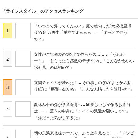
「ライフスタイル」のアクセスランキング
「いつまで帰ってくんの？」庭で絶句した“大規模里帰
1
り”が59万再生「巣立てよぉぉぉ…」「ずっとのおう
ち？」
女性がご祝儀袋の“水引”で作ったのは……「うわわ
2
ー！」 もらったら感激のデザインに「こんなかわいい
水引見たのは初めて」
玄関チャイムが壊れた！→その場しのぎの“まさかの貼
3
り紙”に「昭和っぽいw」「こんなん貼ったら連呼やで」
夏休み中の孫が学童保育へ→56歳じいじが作るお弁当
4
は…… 驚きの中身に「ジイジの派遣お願いします」
「孫だった気がしてきた」
朝の京浜東北線ホームで、ふと上を見ると……「マジビ
5