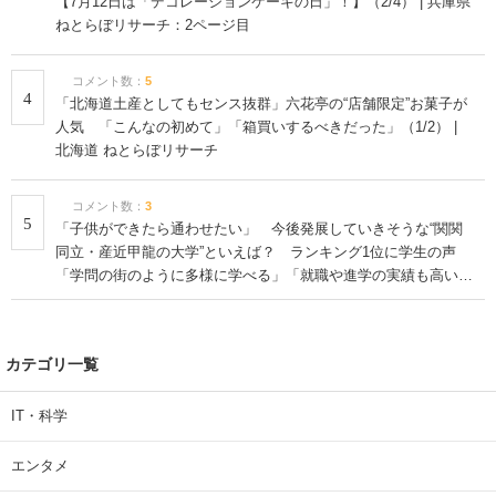
【7月12日は「デコレーションケーキの日」！】（2/4） | 兵庫県
ねとらぼリサーチ：2ページ目
コメント数：
5
4
「北海道土産としてもセンス抜群」六花亭の“店舗限定”お菓子が
人気 「こんなの初めて」「箱買いするべきだった」（1/2） |
北海道 ねとらぼリサーチ
コメント数：
3
5
「子供ができたら通わせたい」 今後発展していきそうな“関関
同立・産近甲龍の大学”といえば？ ランキング1位に学生の声
「学問の街のように多様に学べる」「就職や進学の実績も高い」
| 大学 ねとらぼリサーチ
カテゴリ一覧
IT・科学
エンタメ