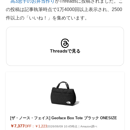
高3息子のお弁当作り
がThreadsに投稿されました。こ
の投稿は記事執筆時点で1万4000回以上表示され、2500
ITの今と未来を見通す
件以上の「いいね！」を集めています。
スマホと通信の最新トレンド
進化するPCとデバイスの未来
好きが集まる 比べて選べる
Threadsで見る
ビジネスと働き方のヒント
AI活用のいまが分かる
企業ITのトレンドを詳説
経営リーダーのコミュニティ
マーケ×ITの今がよく分かる
[ザ・ノース・フェイス] Geoface Box Tote ブラック ONESIZE
ITエンジニア向け専門サイト
￥7,377
OFF：
￥1,223
2026/06/09 10:45時点｜Amazon調べ