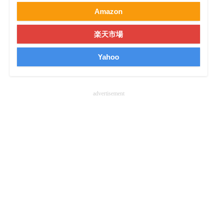
Amazon
企業向けIT製品の総合サイト
IT製品の技術・比較・事例
楽天市場
製造業のIT導入・活用を支援
Yahoo
モノづくり技術者専門サイト
advertisement
エレクトロニクス専門サイト
電子設計の基本と応用
エネルギーの専門メディア
建設×テクノロジーの最前線
ちょっと気になるネットの話題