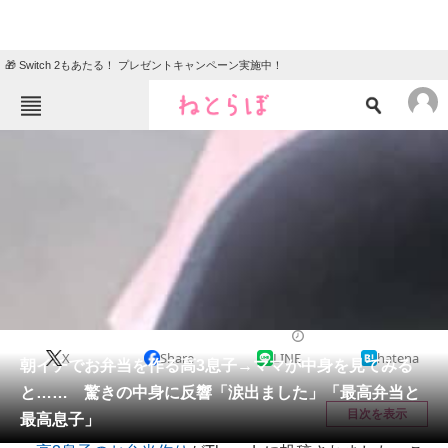
🎁 Switch 2もあたる！ プレゼントキャンペーン実施中！
ねとらぼメニュー
TOP
ニュース
エンタメ
クイズ
グルメ
地域
住まい
教育・育児
動物
リサーチ
ライフスタイル
2026/06/15 08:15（公開）
X
Share
LINE
hatena
会員記事
朝イチでお弁当を作る高3息子→ママが中身を見てみる
と…… 驚きの中身に反響「涙出ました」「最高弁当と
メディア
目次を表示
最高息子」
注目記事を集めた総合ページ