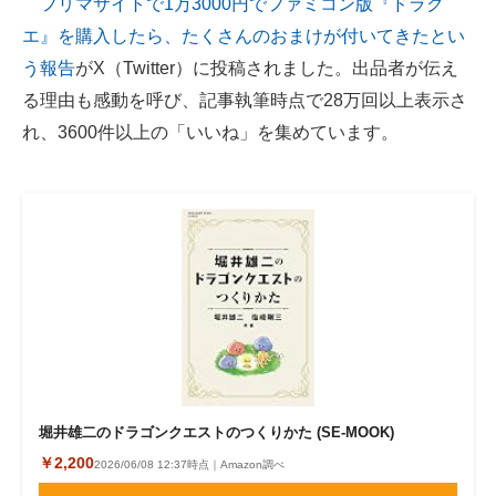
フリマサイトで1万3000円でファミコン版『ドラク
エ』を購入したら、たくさんのおまけが付いてきたとい
ITの今と未来を見通す
う報告
がX（Twitter）に投稿されました。出品者が伝え
スマホと通信の最新トレンド
る理由も感動を呼び、記事執筆時点で28万回以上表示さ
れ、3600件以上の「いいね」を集めています。
進化するPCとデバイスの未来
好きが集まる 比べて選べる
ビジネスと働き方のヒント
AI活用のいまが分かる
企業ITのトレンドを詳説
経営リーダーのコミュニティ
マーケ×ITの今がよく分かる
堀井雄二のドラゴンクエストのつくりかた (SE-MOOK)
￥2,200
2026/06/08 12:37時点｜Amazon調べ
ITエンジニア向け専門サイト