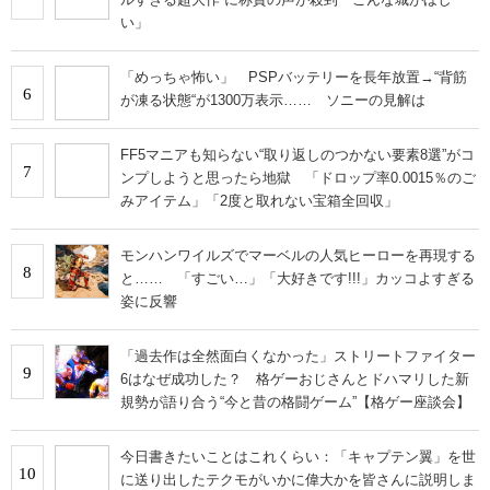
い」
「めっちゃ怖い」 PSPバッテリーを長年放置→“背筋
6
が凍る状態“が1300万表示…… ソニーの見解は
FF5マニアも知らない“取り返しのつかない要素8選”がコ
7
ンプしようと思ったら地獄 「ドロップ率0.0015％のご
みアイテム」「2度と取れない宝箱全回収」
モンハンワイルズでマーベルの人気ヒーローを再現する
8
と…… 「すごい…」「大好きです!!!」カッコよすぎる
姿に反響
「過去作は全然面白くなかった」ストリートファイター
9
6はなぜ成功した？ 格ゲーおじさんとドハマリした新
規勢が語り合う“今と昔の格闘ゲーム”【格ゲー座談会】
今日書きたいことはこれくらい：「キャプテン翼」を世
10
に送り出したテクモがいかに偉大かを皆さんに説明しま