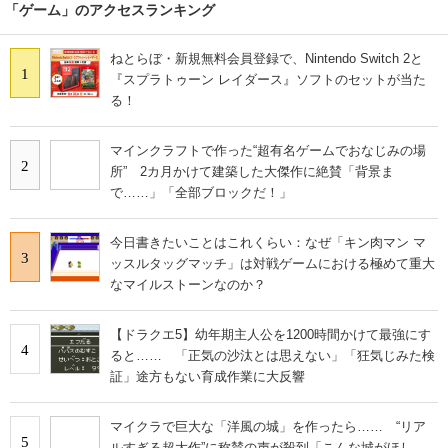
「ゲーム」のアクセスランキング
ねとらぼ・新規無料会員登録で、Nintendo Switch 2と
1
『スプラトゥーン レイダース』ソフトのセットが当た
る！
マインクラフトで作った“超有名ゲームでおなじみの場
2
所” 2カ月かけて建築した大傑作に絶賛「背景ま
で……」「全部ブロックだ！」
今日書きたいことはこれくらい：なぜ「キン肉マン マ
3
ッスルタッグマッチ」は対戦ゲームにおける極めて重大
なマイルストーンなのか？
【ドラクエ5】幼年期主人公を1200時間かけて最強にす
4
ると…… 「正気の沙汰とは思えない」「狂気じみた検
証」途方もない育成作業に大反響
マイクラで巨大な「洋風の城」を作ったら…… “リア
5
ルすぎる超大作”に称賛の声が殺到「こんな城がほし