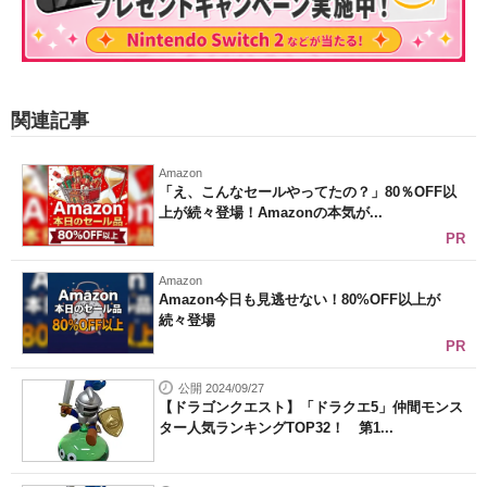
関連記事
Amazon
「え、こんなセールやってたの？」80％OFF以
上が続々登場！Amazonの本気が...
PR
Amazon
Amazon今日も見逃せない！80%OFF以上が
続々登場
PR
公開 2024/09/27
【ドラゴンクエスト】「ドラクエ5」仲間モンス
ター人気ランキングTOP32！ 第1...