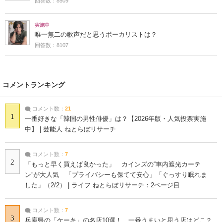
回答数：8509
実施中
唯一無二の歌声だと思うボーカリストは？
回答数：8107
コメントランキング
コメント数：
21
1
一番好きな「韓国の男性俳優」は？【2026年版・人気投票実施
中】 | 芸能人 ねとらぼリサーチ
コメント数：
7
2
「もっと早く買えば良かった」 カインズの“車内遮光カーテ
ン”が大人気 「プライバシーも保てて安心」「ぐっすり眠れま
した」（2/2） | ライフ ねとらぼリサーチ：2ページ目
コメント数：
7
3
兵庫県の「ケーキ」の名店10選！ 一番うまいと思う店はどこ？