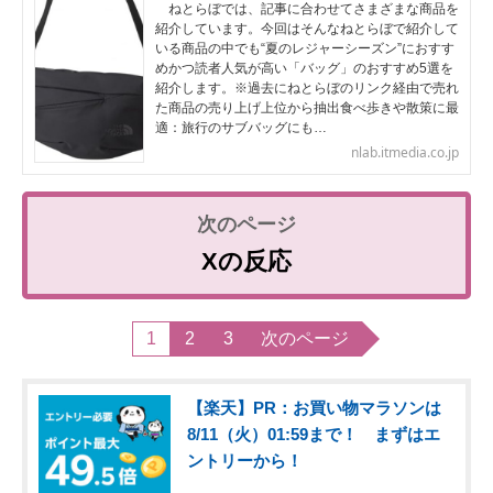
ねとらぼでは、記事に合わせてさまざまな商品を
紹介しています。今回はそんなねとらぼで紹介して
いる商品の中でも“夏のレジャーシーズン”におすす
めかつ読者人気が高い「バッグ」のおすすめ5選を
紹介します。※過去にねとらぼのリンク経由で売れ
た商品の売り上げ上位から抽出食べ歩きや散策に最
適：旅行のサブバッグにも…
nlab.itmedia.co.jp
Xの反応
1
2
3
次のページ
【楽天】PR：お買い物マラソンは
8/11（火）01:59まで！ まずはエ
ントリーから！