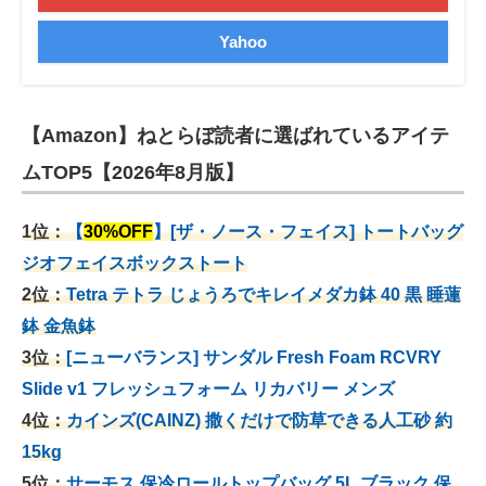
Yahoo
【Amazon】ねとらぼ読者に選ばれているアイテ
ムTOP5【2026年8月版】
1位：
【
30%OFF
】[ザ・ノース・フェイス] トートバッグ
ジオフェイスボックストート
2位：
Tetra テトラ じょうろでキレイメダカ鉢 40
黒 睡蓮
鉢 金魚鉢
3位：
[ニューバランス] サンダル Fresh Foam RCVRY
Slide v1 フレッシュフォーム リカバリー メンズ
4位：
カインズ(CAINZ) 撒くだけで防草できる人工砂 約
15kg
5位：
サーモス 保冷ロールトップバッグ 5L ブラック 保