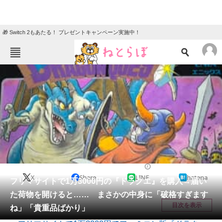
🎁 Switch 2もあたる！ プレゼントキャンペーン実施中！
ねとらぼメニュー
TOP
ニュース
エンタメ
クイズ
グルメ
地域
住まい
教育・育児
動物
リサーチ
ゲーム
2026/06/13 20:45（公開）
X
Share
LINE
hatena
会員記事
フリマサイトで1万3000円の『ドラクエ』を購入→届い
た荷物を開けると…… まさかの中身に「破格すぎます
メディア
目次を表示
ね」「貴重品ばかり」
注目記事を集めた総合ページ