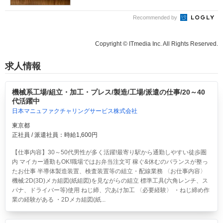
Recommended by
Copyright © ITmedia Inc. All Rights Reserved.
求人情報
機械系工場/組立・加工・プレス/製造/工場/派遣の仕事/20～40
代活躍中
日本マニュファクチャリングサービス株式会社
東京都
正社員 / 派遣社員：時給1,600円
【仕事内容】30～50代男性が多く活躍!最寄り駅から通勤しやすい徒歩圏
内 マイカー通勤もOK!職場ではお弁当注文可 稼ぐ&休むのバランスが整っ
たお仕事 半導体製造装置、検査装置等の組立・配線業務 〈お仕事内容〉
機械:2D(3D)メカ組図(紙組図)を見ながらの組立 標準工具(六角レンチ、ス
パナ、ドライバー等)使用 ねじ締、穴あけ加工 〈必要経験〉 ・ねじ締め作
業の経験がある ・2Dメカ組図(紙...