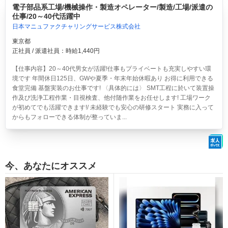
電子部品系工場/機械操作・製造オペレーター/製造/工場/派遣の
仕事/20～40代活躍中
日本マニュファクチャリングサービス株式会社
東京都
正社員 / 派遣社員：時給1,440円
【仕事内容】20～40代男女が活躍!仕事もプライベートも充実しやすい環
境です 年間休日125日、GWや夏季・年末年始休暇あり お得に利用できる
食堂完備 基盤実装のお仕事です! 〈具体的には〉 SMT工程に於いて装置操
作及び洗浄工程作業・目視検査、他付随作業をお任せします! 工場ワーク
が初めてでも活躍できます!/ 未経験でも安心の研修スタート 実務に入って
からもフォローできる体制が整っていま...
今、あなたにオススメ