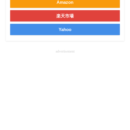
Amazon
企業向けIT製品の総合サイト
楽天市場
IT製品の技術・比較・事例
Yahoo
製造業のIT導入・活用を支援
モノづくり技術者専門サイト
advertisement
エレクトロニクス専門サイト
電子設計の基本と応用
エネルギーの専門メディア
建設×テクノロジーの最前線
ちょっと気になるネットの話題