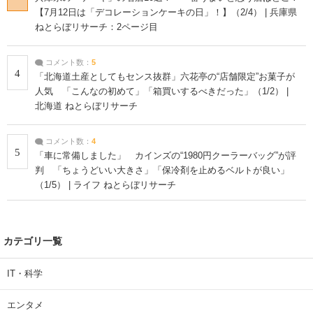
【7月12日は「デコレーションケーキの日」！】（2/4） | 兵庫県
ねとらぼリサーチ：2ページ目
コメント数：
5
4
「北海道土産としてもセンス抜群」六花亭の“店舗限定”お菓子が
人気 「こんなの初めて」「箱買いするべきだった」（1/2） |
北海道 ねとらぼリサーチ
コメント数：
4
5
「車に常備しました」 カインズの“1980円クーラーバッグ”が評
判 「ちょうどいい大きさ」「保冷剤を止めるベルトが良い」
（1/5） | ライフ ねとらぼリサーチ
カテゴリ一覧
IT・科学
エンタメ