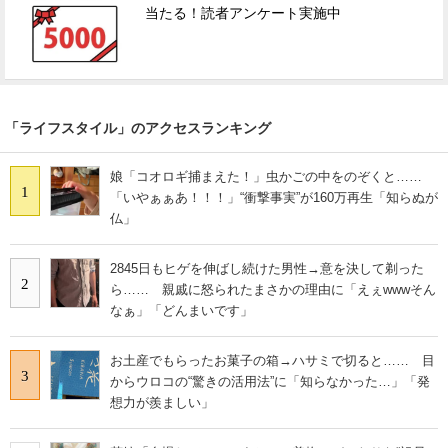
当たる！読者アンケート実施中
「ライフスタイル」のアクセスランキング
娘「コオロギ捕まえた！」虫かごの中をのぞくと……
1
「いやぁぁあ！！！」“衝撃事実”が160万再生「知らぬが
仏」
2845日もヒゲを伸ばし続けた男性→意を決して剃った
2
ら…… 親戚に怒られたまさかの理由に「えぇwwwそん
なぁ」「どんまいです」
お土産でもらったお菓子の箱→ハサミで切ると…… 目
3
からウロコの“驚きの活用法”に「知らなかった…」「発
想力が羨ましい」