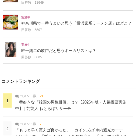
回答数：19649
実施中
神奈川県で一番うまいと思う「横浜家系ラーメン店」はどこ？
回答数：8507
実施中
唯一無二の歌声だと思うボーカリストは？
回答数：8085
コメントランキング
コメント数：
21
1
一番好きな「韓国の男性俳優」は？【2026年版・人気投票実施
中】 | 芸能人 ねとらぼリサーチ
コメント数：
7
2
「もっと早く買えば良かった」 カインズの“車内遮光カーテ