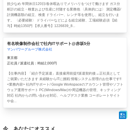
担少なめ 年間休日120日/各休暇ありでメリハリをつけて働けます ガス分
析計の組立・検査および生産に付随する業務他 〈具体的には〉 測定機器/
計測機器類の組立、検査 ドライバー、レンチ等を使用し、組立を行いま
す。 〈必要経験〉 ドライバーなどによる組立経験、工場経験必須 【給
与】時給1350円 【求人番号】1226839_8...
有名映像制作会社で社内ITサポート@赤坂5分
マンパワーグループ株式会社
東京都
正社員 / 派遣社員：時給2,000円
【仕事内容】「紹介予定派遣」直接雇用前提!!派遣契約後→正社員として
ご就業いただきます 未経験からITに挑戦 情報システム管理のお仕事です!!
<業務内容> 社内ITサポート/ Google Workspaceのアカウント管理やソフト
ウェア運用サポート PC(Windows/Mac)や周辺機器の管理、キッティング
対応 社内からの問い合わせ対応、ヘルプデスク業務 コーポレートサイト
や会...
今、あなたにオススメ