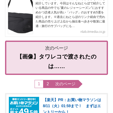
紹介しています。今回はそんなねとらぼで紹介して
いる商品の中でも“夏のレジャーシーズン”におすす
めかつ読者人気が高い「バッグ」のおすすめ5選を
紹介します。※過去にねとらぼのリンク経由で売れ
た商品の売り上げ上位から抽出食べ歩きや散策に最
適：旅行のサブバッグにも…
nlab.itmedia.co.jp
【画像】タワレコで渡されたの
は……
1
2
次のページ
【楽天】PR：お買い物マラソンは
8/11（火）01:59まで！ まずはエ
ントリーから！