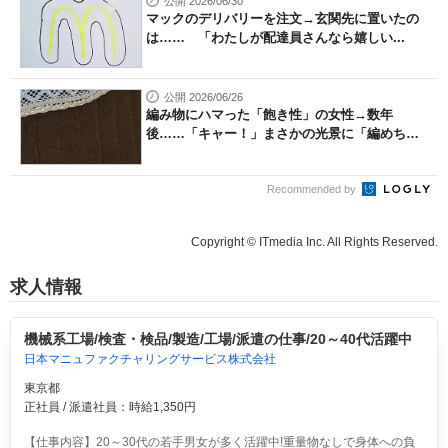
公開 2026/06/30
マックのデリバリーを注文→玄関先に置いたの
は…… 「わたしが配達員さんなら嬉しい...
公開 2026/06/26
編み物にハマった「飽き性」の女性→数年
後……「キャー！」まさかの光景に「編めち
ゃ...
Recommended by
Copyright © ITmedia Inc. All Rights Reserved.
求人情報
機械系工場/検査・検品/製造/工場/派遣の仕事/20～40代活躍中
日本マニュファクチャリングサービス株式会社
東京都
正社員 / 派遣社員：時給1,350円
【仕事内容】20～30代の若手男女が多く活躍中!重量物なしで身体への負