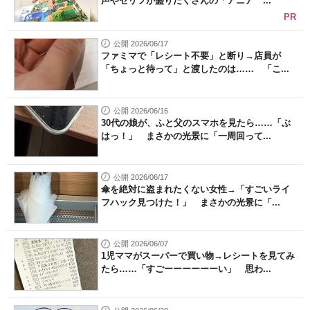
声やセリフが盛りだくさんの「アニア ...
PR
公開 2026/06/17
ファミマで「レシート不要」と断り→店員が
「ちょっと待って」と渡したのは…… 「こ...
公開 2026/06/16
30代の娘が、ふと父のスマホを見たら……「ぶ
はっ！」 まさかの光景に「一周回って...
公開 2026/06/17
傘を絶対に盗まれたくない女性→「すごいライ
フハック見つけた！」 まさかの光景に「...
公開 2026/06/07
1児ママがスーパーで買い物→レシートを見てみ
たら……「すごーーーーーーい」 思わ...