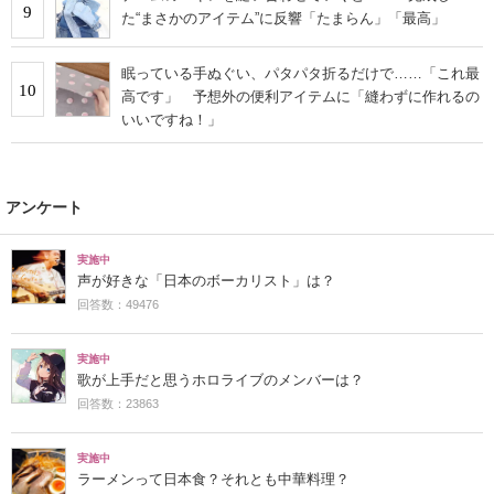
9
た“まさかのアイテム”に反響「たまらん」「最高」
眠っている手ぬぐい、パタパタ折るだけで……「これ最
10
高です」 予想外の便利アイテムに「縫わずに作れるの
いいですね！」
アンケート
実施中
声が好きな「日本のボーカリスト」は？
回答数：49476
実施中
歌が上手だと思うホロライブのメンバーは？
回答数：23863
実施中
ラーメンって日本食？それとも中華料理？