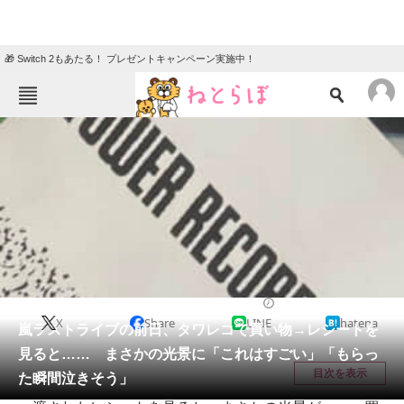
🎁 Switch 2もあたる！ プレゼントキャンペーン実施中！
ねとらぼメニュー
TOP
ニュース
エンタメ
クイズ
グルメ
地域
住まい
教育・育児
動物
リサーチ
ライフスタイル
2026/06/16 20:30（公開）
X
Share
LINE
hatena
会員記事
嵐ラストライブの前日、タワレコで買い物→レシートを
見ると…… まさかの光景に「これはすごい」「もらっ
メディア
目次を表示
た瞬間泣きそう」
注目記事を集めた総合ページ