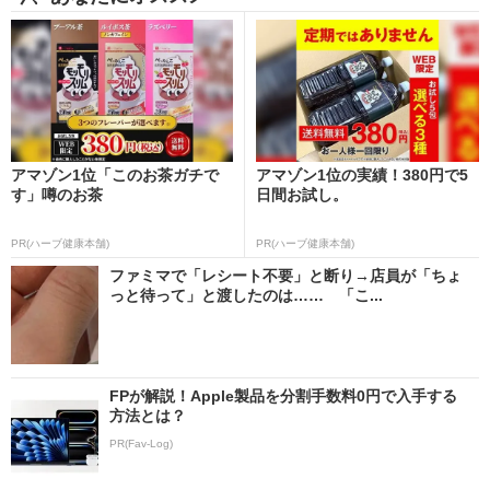
アマゾン1位「このお茶ガチで
アマゾン1位の実績！380円で5
す」噂のお茶
日間お試し。
PR(ハーブ健康本舗)
PR(ハーブ健康本舗)
ファミマで「レシート不要」と断り→店員が「ちょ
っと待って」と渡したのは…… 「こ...
FPが解説！Apple製品を分割手数料0円で入手する
方法とは？
PR(Fav-Log)