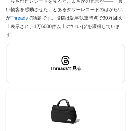
渡されたレシートを見ると、まさかの光景が――。買
い物客を感動させた、とあるタワーレコードのはからい
ITの今と未来を見通す
が
Threads
で話題です。投稿は記事執筆時点で30万回以
スマホと通信の最新トレンド
上表示され、1万6000件以上の“いいね”を獲得していま
す。
進化するPCとデバイスの未来
好きが集まる 比べて選べる
ビジネスと働き方のヒント
Threadsで見る
AI活用のいまが分かる
企業ITのトレンドを詳説
経営リーダーのコミュニティ
マーケ×ITの今がよく分かる
ITエンジニア向け専門サイト