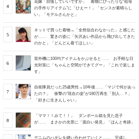
花嫁「自慢していいですか」 着物にぴったりな“祖母
4
の手作りアイテム”に「ひえー！」「センスが素晴らし
い」「モデルさんかと」
ネットで買った着物→「全然似合わなかった」と感じた
5
が…… 驚きの姿に「矢沢あい作品から飛び出してきた
のかと」「どんどん着てほしい」
室外機に100均アイテムをかぶせると…… お手軽な日
6
光対策に「ちゃんと空間ができてグー」「これで楽しま
す」
自衛隊員だった25歳男性→10年後……「マジで何があっ
7
たの？」 衝撃の“現在の姿”が180万再生「別人…？」
「好きに生きんしゃい」
「ママ！！みて！！」 ダンボール箱を見た息子
8
が…… まさかの光景に「面白い発見」「ほんと奇跡」
デニムのハギレを縫い合わせていくと…… 完成し