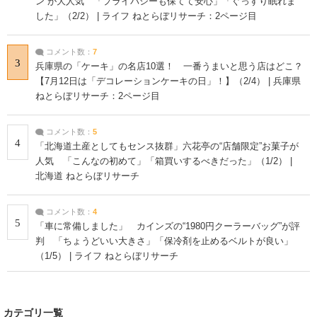
ン”が大人気 「プライバシーも保てて安心」「ぐっすり眠れま
した」（2/2） | ライフ ねとらぼリサーチ：2ページ目
コメント数：
7
3
兵庫県の「ケーキ」の名店10選！ 一番うまいと思う店はどこ？
【7月12日は「デコレーションケーキの日」！】（2/4） | 兵庫県
ねとらぼリサーチ：2ページ目
コメント数：
5
4
「北海道土産としてもセンス抜群」六花亭の“店舗限定”お菓子が
人気 「こんなの初めて」「箱買いするべきだった」（1/2） |
北海道 ねとらぼリサーチ
コメント数：
4
5
「車に常備しました」 カインズの“1980円クーラーバッグ”が評
判 「ちょうどいい大きさ」「保冷剤を止めるベルトが良い」
（1/5） | ライフ ねとらぼリサーチ
カテゴリ一覧