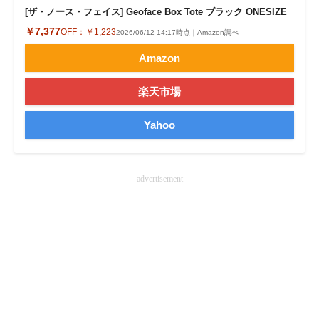
[ザ・ノース・フェイス] Geoface Box Tote ブラック ONESIZE
企業向けIT製品の総合サイト
￥7,377
OFF：
￥1,223
2026/06/12 14:17時点｜Amazon調べ
IT製品の技術・比較・事例
Amazon
製造業のIT導入・活用を支援
楽天市場
モノづくり技術者専門サイト
Yahoo
エレクトロニクス専門サイト
電子設計の基本と応用
advertisement
エネルギーの専門メディア
建設×テクノロジーの最前線
ちょっと気になるネットの話題