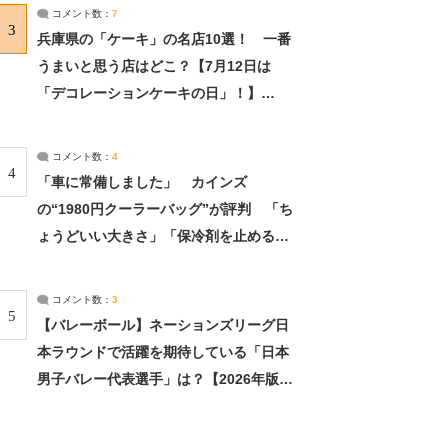
サーチ：2ページ目
コメント数：
7
3
兵庫県の「ケーキ」の名店10選！ 一番
うまいと思う店はどこ？【7月12日は
「デコレーションケーキの日」！】
（2/4） | 兵庫県 ねとらぼリサーチ：2ペ
ージ目
コメント数：
4
4
「車に常備しました」 カインズ
の“1980円クーラーバッグ”が評判 「ち
ょうどいい大きさ」「保冷剤を止めるベ
ルトが良い」（1/5） | ライフ ねとらぼ
リサーチ
コメント数：
3
5
【バレーボール】ネーションズリーグ日
本ラウンドで活躍を期待している「日本
男子バレー代表選手」は？【2026年版・
人気投票実施中】（投票結果） | スポー
ツ ねとらぼリサーチ