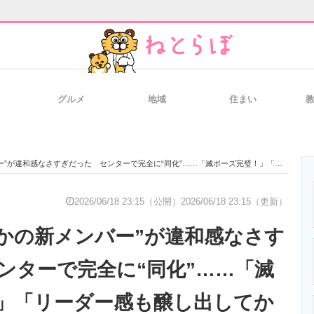
グルメ
地域
住まい
と未来を見通す
スマホと通信の最新トレンド
進化するPCとデ
違和感なさすぎだった センターで完全に“同化”……「滅ポーズ完璧！」「リーダー感も醸し出してかっこよすぎ」
のいまが分かる
企業ITのトレンドを詳説
経営リーダーの
2026/06/18 23:15（公開）
2026/06/18 23:15（更新）
さかの新メンバー”が違和感なさす
T製品の総合サイト
IT製品の技術・比較・事例
製造業のIT導入
ンターで完全に“同化”……「滅
」「リーダー感も醸し出してか