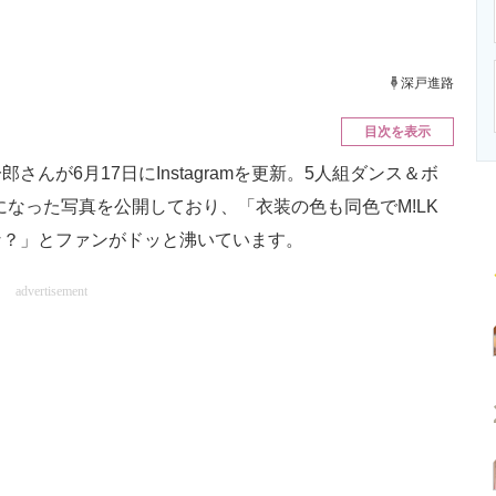
ニクス専門サイト
電子設計の基本と応用
エネルギーの専
深戸進路
目次を表示
が6月17日にInstagramを更新。5人組ダンス＆ボ
になった写真を公開しており、「衣装の色も同色でM!LK
な？」とファンがドッと沸いています。
advertisement