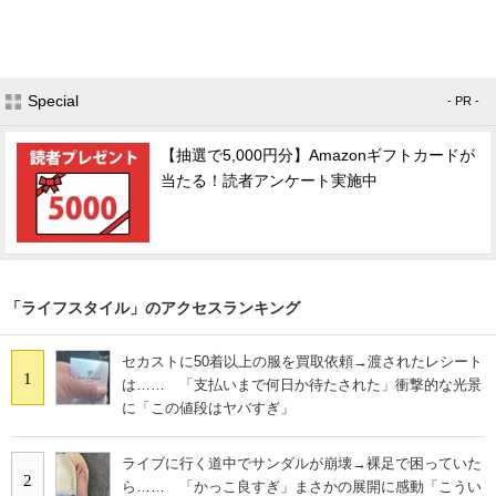
Special
- PR -
【抽選で5,000円分】Amazonギフトカードが
当たる！読者アンケート実施中
「ライフスタイル」のアクセスランキング
セカストに50着以上の服を買取依頼→渡されたレシート
1
は…… 「支払いまで何日か待たされた」衝撃的な光景
に「この値段はヤバすぎ」
ライブに行く道中でサンダルが崩壊→裸足で困っていた
2
ら…… 「かっこ良すぎ」まさかの展開に感動「こうい