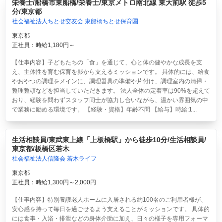
栄養士/船橋市東船橋/栄養士/東京メトロ南北線 東大前駅 徒歩5
分/東京都
社会福祉法人ちとせ交友会 東船橋ちとせ保育園
東京都
正社員：時給1,180円～
【仕事内容】子どもたちの「食」を通じて、心と体の健やかな成長を支
え、主体性を育む保育を影から支えるミッションです。 具体的には、給食
やおやつの調理をメインに、調理器具の準備や片付け、調理室内の清掃・
整理整頓などを担当していただきます。 法人全体の定着率は90%を超えて
おり、経験を問わずスタッフ同士が協力し合いながら、温かい雰囲気の中
で業務に励める環境です。 【経験・資格】年齢不問 【給与】時給:1...
生活相談員/東武東上線「上板橋駅」から徒歩10分/生活相談員/
東京都/板橋区若木
社会福祉法人信隆会 若木ライフ
東京都
正社員：時給1,300円～2,000円
【仕事内容】特別養護老人ホームに入居される約100名のご利用者様が、
安心感を持って毎日を過ごせるよう支えることがミッションです。 具体的
には食事・入浴・排泄などの身体介助に加え、日々の様子を専用フォーマ