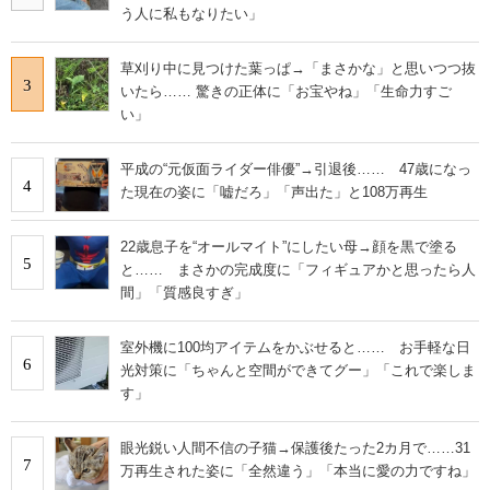
う人に私もなりたい」
草刈り中に見つけた葉っぱ→「まさかな」と思いつつ抜
3
いたら…… 驚きの正体に「お宝やね」「生命力すご
い」
平成の“元仮面ライダー俳優”→引退後…… 47歳になっ
4
た現在の姿に「嘘だろ」「声出た」と108万再生
22歳息子を“オールマイト”にしたい母→顔を黒で塗る
5
と…… まさかの完成度に「フィギュアかと思ったら人
間」「質感良すぎ」
室外機に100均アイテムをかぶせると…… お手軽な日
6
光対策に「ちゃんと空間ができてグー」「これで楽しま
す」
眼光鋭い人間不信の子猫→保護後たった2カ月で……31
7
万再生された姿に「全然違う」「本当に愛の力ですね」