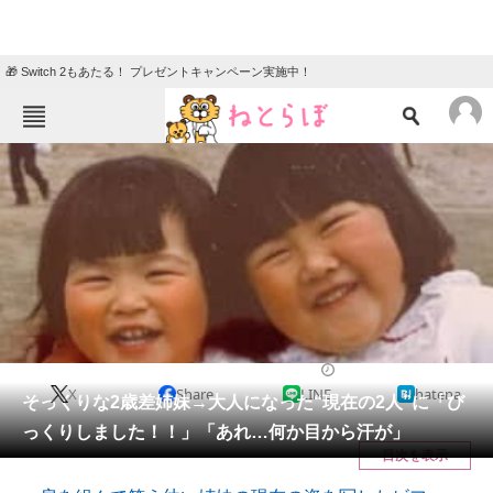
🎁 Switch 2もあたる！ プレゼントキャンペーン実施中！
ねとらぼメニュー
TOP
ニュース
エンタメ
クイズ
グルメ
地域
住まい
教育・育児
動物
リサーチ
ライフスタイル
2026/07/08 08:15（公開）
X
Share
LINE
hatena
会員記事
そっくりな2歳差姉妹→大人になった“現在の2人”に「び
っくりしました！！」「あれ…何か目から汗が」
メディア
目次を表示
注目記事を集めた総合ページ