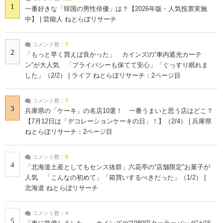
1
一番好きな「韓国の男性俳優」は？【2026年版・人気投票実施
中】 | 芸能人 ねとらぼリサーチ
コメント数：
7
2
「もっと早く買えば良かった」 カインズの“車内遮光カーテ
ン”が大人気 「プライバシーも保てて安心」「ぐっすり眠れま
した」（2/2） | ライフ ねとらぼリサーチ：2ページ目
コメント数：
7
3
兵庫県の「ケーキ」の名店10選！ 一番うまいと思う店はどこ？
【7月12日は「デコレーションケーキの日」！】（2/4） | 兵庫県
ねとらぼリサーチ：2ページ目
コメント数：
5
4
「北海道土産としてもセンス抜群」六花亭の“店舗限定”お菓子が
人気 「こんなの初めて」「箱買いするべきだった」（1/2） |
北海道 ねとらぼリサーチ
コメント数：
4
5