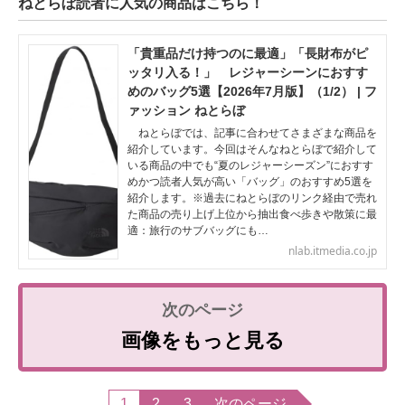
ねとらぼ読者に人気の商品はこちら！
「貴重品だけ持つのに最適」「長財布がピ
ッタリ入る！」 レジャーシーンにおすす
めのバッグ5選【2026年7月版】（1/2） | フ
ァッション ねとらぼ
ねとらぼでは、記事に合わせてさまざまな商品を
紹介しています。今回はそんなねとらぼで紹介して
いる商品の中でも“夏のレジャーシーズン”におすす
めかつ読者人気が高い「バッグ」のおすすめ5選を
紹介します。※過去にねとらぼのリンク経由で売れ
た商品の売り上げ上位から抽出食べ歩きや散策に最
適：旅行のサブバッグにも…
nlab.itmedia.co.jp
画像をもっと見る
1
2
3
次のページ