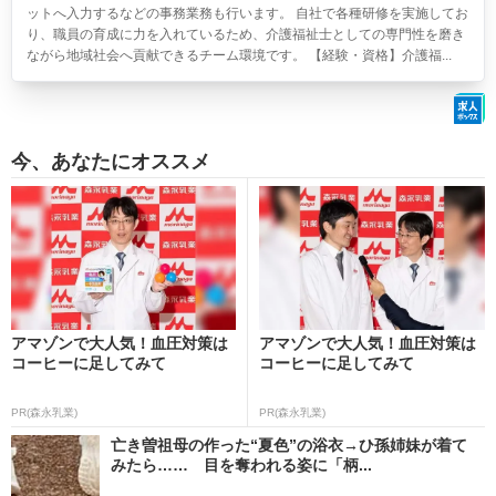
ットへ入力するなどの事務業務も行います。 自社で各種研修を実施してお
り、職員の育成に力を入れているため、介護福祉士としての専門性を磨き
ながら地域社会へ貢献できるチーム環境です。 【経験・資格】介護福...
今、あなたにオススメ
アマゾンで大人気！血圧対策は
アマゾンで大人気！血圧対策は
コーヒーに足してみて
コーヒーに足してみて
PR(森永乳業)
PR(森永乳業)
亡き曽祖母の作った“夏色”の浴衣→ひ孫姉妹が着て
みたら…… 目を奪われる姿に「柄...