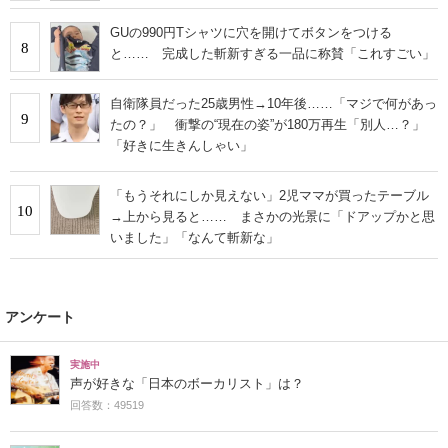
GUの990円Tシャツに穴を開けてボタンをつける
8
と…… 完成した斬新すぎる一品に称賛「これすごい」
自衛隊員だった25歳男性→10年後……「マジで何があっ
9
たの？」 衝撃の“現在の姿”が180万再生「別人…？」
「好きに生きんしゃい」
「もうそれにしか見えない」2児ママが買ったテーブル
10
→上から見ると…… まさかの光景に「ドアップかと思
いました」「なんて斬新な」
アンケート
実施中
声が好きな「日本のボーカリスト」は？
回答数：49519