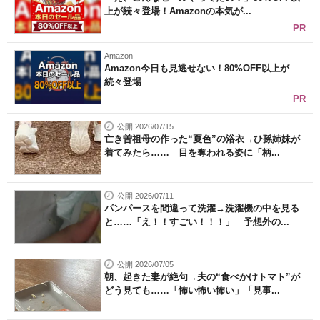
上が続々登場！Amazonの本気が...
PR
Amazon
Amazon今日も見逃せない！80%OFF以上が
続々登場
PR
公開 2026/07/15
亡き曽祖母の作った“夏色”の浴衣→ひ孫姉妹が
着てみたら…… 目を奪われる姿に「柄...
公開 2026/07/11
パンパースを間違って洗濯→洗濯機の中を見る
と……「え！！すごい！！！」 予想外の...
公開 2026/07/05
朝、起きた妻が絶句→夫の“食べかけトマト”が
どう見ても……「怖い怖い怖い」「見事...