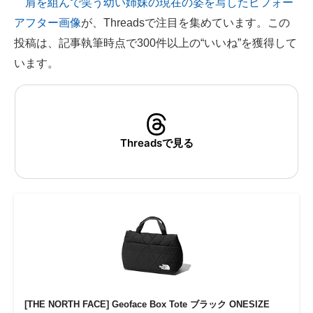
肩を組んで笑う幼い姉妹の現在の姿を写したビフォー
アフター画像
が、Threadsで注目を集めています。この
ITの今と未来を見通す
投稿は、記事執筆時点で300件以上の“いいね”を獲得して
スマホと通信の最新トレンド
います。
進化するPCとデバイスの未来
好きが集まる 比べて選べる
Threadsで見る
ビジネスと働き方のヒント
AI活用のいまが分かる
企業ITのトレンドを詳説
経営リーダーのコミュニティ
マーケ×ITの今がよく分かる
ITエンジニア向け専門サイト
[THE NORTH FACE] Geoface Box Tote ブラック ONESIZE