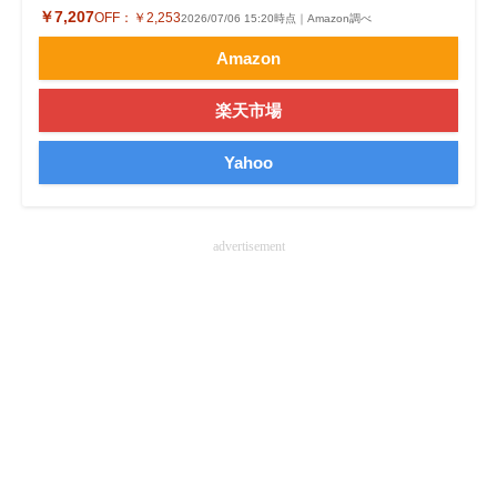
￥7,207
OFF：
￥2,253
2026/07/06 15:20時点｜Amazon調べ
企業向けIT製品の総合サイト
Amazon
IT製品の技術・比較・事例
楽天市場
製造業のIT導入・活用を支援
Yahoo
モノづくり技術者専門サイト
エレクトロニクス専門サイト
advertisement
電子設計の基本と応用
エネルギーの専門メディア
建設×テクノロジーの最前線
ちょっと気になるネットの話題