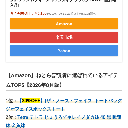
ダル メンズ レディース トングタイプ ブラック 24.0cm [並行輸
入品]
￥7,480
OFF：
￥1,100
2026/07/06 15:22時点｜Amazon調べ
Amazon
楽天市場
Yahoo
【Amazon】ねとらぼ読者に選ばれているアイテ
ムTOP5【2026年8月版】
1位：
【
30%OFF
】[ザ・ノース・フェイス] トートバッグ
ジオフェイスボックストート
2位：
Tetra テトラ じょうろでキレイメダカ鉢 40
黒 睡蓮
鉢 金魚鉢