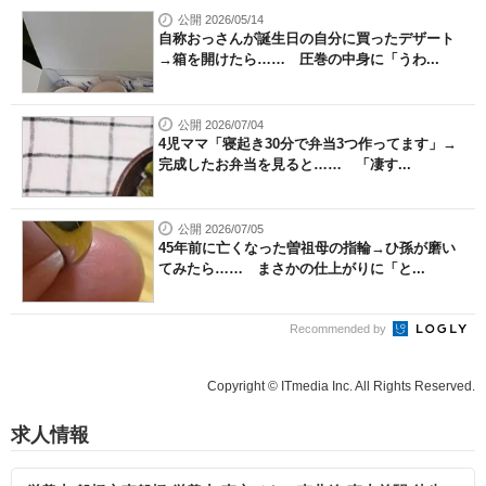
公開 2026/05/14
自称おっさんが誕生日の自分に買ったデザート
→箱を開けたら…… 圧巻の中身に「うわ...
公開 2026/07/04
4児ママ「寝起き30分で弁当3つ作ってます」→
完成したお弁当を見ると…… 「凄す...
公開 2026/07/05
45年前に亡くなった曽祖母の指輪→ひ孫が磨い
てみたら…… まさかの仕上がりに「と...
Recommended by
Copyright © ITmedia Inc. All Rights Reserved.
求人情報