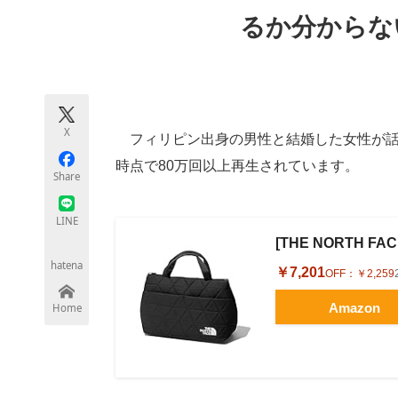
モノづくり技術者専門サイト
エレクトロ
るか分からな
ちょっと気になるネットの話題
X
フィリピン出身の男性と結婚した女性が話す“
時点で80万回以上再生されています。
Share
LINE
[THE NORTH FAC
hatena
￥7,201
OFF：
￥2,259
Amazon
Home