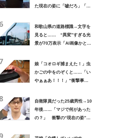
た現在の姿に「嘘だろ」「声
出た」と108万再生
6
和歌山県の道路標識→文字を
見ると…… “異変”すぎる光
景が70万表示「AI画像かとお
もた」「架空の文字みたい」
7
娘「コオロギ捕まえた！」虫
かごの中をのぞくと……「い
やぁぁあ！！！」“衝撃事
実”が160万再生「知らぬが
8
仏」
自衛隊員だった25歳男性→10
年後……「マジで何があった
の？」 衝撃の“現在の姿”が
180万再生「別人…？」「好
9
きに生きんしゃい」