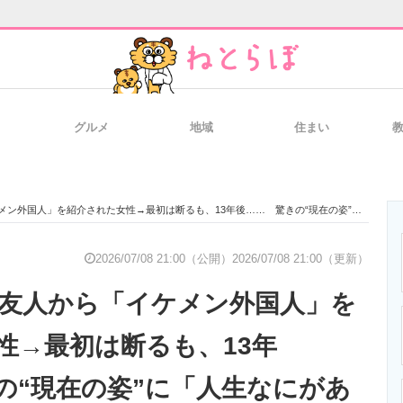
グルメ
地域
住まい
と未来を見通す
スマホと通信の最新トレンド
進化するPCとデ
人」を紹介された女性→最初は断るも、13年後…… 驚きの“現在の姿”に「人生なにがあるか分からない」
のいまが分かる
企業ITのトレンドを詳説
経営リーダーの
2026/07/08 21:00（公開）
2026/07/08 21:00（更新）
、友人から「イケメン外国人」を
T製品の総合サイト
IT製品の技術・比較・事例
製造業のIT導入
性→最初は断るも、13年
の“現在の姿”に「人生なにがあ