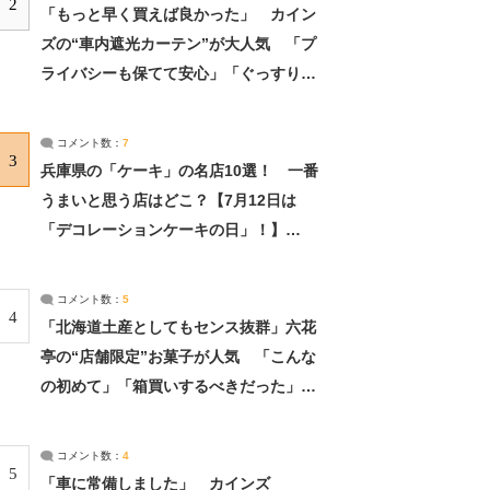
2
「もっと早く買えば良かった」 カイン
ズの“車内遮光カーテン”が大人気 「プ
ライバシーも保てて安心」「ぐっすり眠
れました」（2/2） | ライフ ねとらぼリ
サーチ：2ページ目
コメント数：
7
3
兵庫県の「ケーキ」の名店10選！ 一番
うまいと思う店はどこ？【7月12日は
「デコレーションケーキの日」！】
（2/4） | 兵庫県 ねとらぼリサーチ：2ペ
ージ目
コメント数：
5
4
「北海道土産としてもセンス抜群」六花
亭の“店舗限定”お菓子が人気 「こんな
の初めて」「箱買いするべきだった」
（1/2） | 北海道 ねとらぼリサーチ
コメント数：
4
5
「車に常備しました」 カインズ