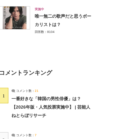
実施中
唯一無二の歌声だと思うボー
カリストは？
回答数：8104
コメントランキング
コメント数：
21
1
一番好きな「韓国の男性俳優」は？
【2026年版・人気投票実施中】 | 芸能人
ねとらぼリサーチ
コメント数：
7