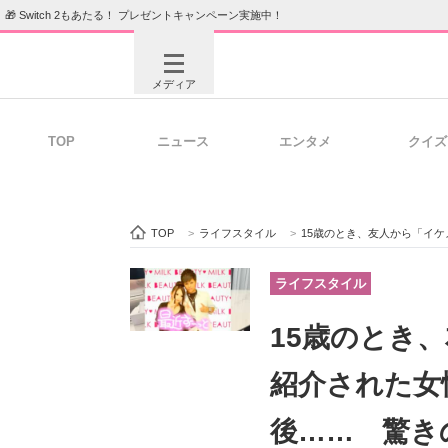
🎁 Switch 2もあたる！ プレゼントキャンペーン実施中！
メディア
TOP
ニュース
エンタメ
クイズ
注目記事を集めた総合ページ
ITの今
TOP
>
ライフスタイル
>
15歳のとき、友人から「イケメン外国
ビジネスと働き方のヒント
AI活用
ライフスタイル
15歳のとき
ITエンジニア向け専門サイト
企業向けI
紹介された女
後…… 驚き