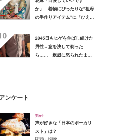
花嫁「自慢していいです
か」 着物にぴったりな“祖母
の手作りアイテム”に「ひえ
ー！」「センスが素晴らし
10
い」「モデルさんかと」
2845日もヒゲを伸ばし続けた
男性→意を決して剃った
ら…… 親戚に怒られたまさ
かの理由に「えぇwwwそんな
ぁ」「どんまいです」
アンケート
実施中
声が好きな「日本のボーカリ
スト」は？
回答数：49509