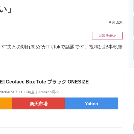
ニクス専門サイト
電子設計の基本と応用
エネルギーの専
い」
河原木
目次を表示
夫との馴れ初め”がTikTokで話題です。投稿は記事執筆
E] Geoface Box Tote ブラック ONESIZE
2026/07/07 11:22時点｜Amazon調べ
楽天市場
Yahoo