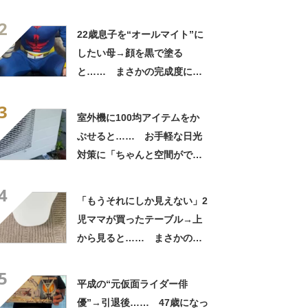
賛「これすごい」
2
22歳息子を“オールマイト”に
したい母→顔を黒で塗る
と…… まさかの完成度に
「フィギュアかと思ったら人
3
間」「質感良すぎ」
室外機に100均アイテムをか
ぶせると…… お手軽な日光
対策に「ちゃんと空間ができ
てグー」「これで楽します」
4
「もうそれにしか見えない」2
児ママが買ったテーブル→上
から見ると…… まさかの光
景に「ドアップかと思いまし
5
た」「なんて斬新な」
平成の“元仮面ライダー俳
優”→引退後…… 47歳になっ