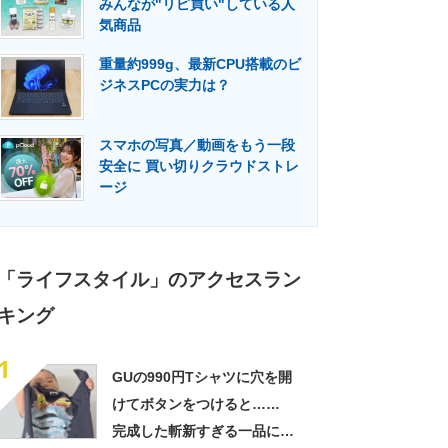
みんなが"リピ買い"している人
門メディア
建設×テクノロジーの最前線
気商品
重量約999g、最新CPU搭載のビ
ジネスPCの実力は？
スマホの写真／動画をもう一段
安全に 買い切りクラウドストレ
ージ
「ライフスタイル」のアクセスラン
キング
1
GUの990円Tシャツに穴を開
けてボタンをつけると……
完成した斬新すぎる一品に称