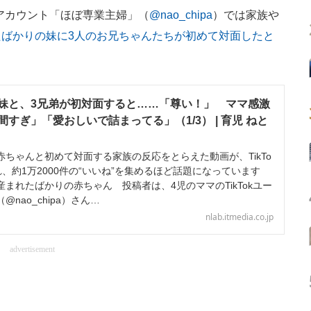
kアカウント「ほぼ専業主婦」（
@nao_chipa
）では家族や
たばかりの妹に3人のお兄ちゃんたちが初めて対面したと
妹と、3兄弟が初対面すると……「尊い！」 ママ感激
すぎ」「愛おしいで詰まってる」（1/3） | 育児 ねと
ちゃんと初めて対面する家族の反応をとらえた動画が、TikTo
れ、約1万2000件の“いいね”を集めるほど話題になっています
まれたばかりの赤ちゃん 投稿者は、4児のママのTikTokユー
nao_chipa）さん…
nlab.itmedia.co.jp
advertisement