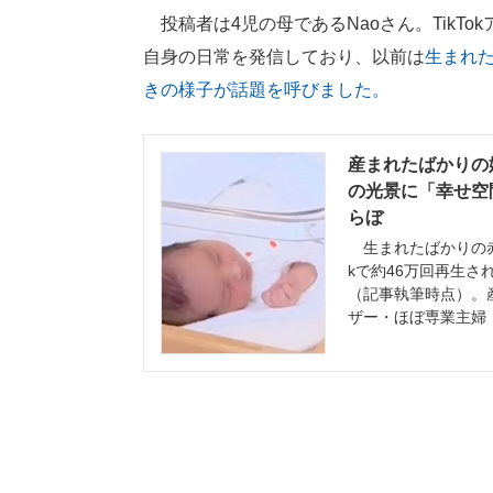
投稿者は4児の母であるNaoさん。TikTo
自身の日常を発信しており、以前は
生まれ
きの様子が話題を呼びました。
産まれたばかりの
の光景に「幸せ空間
らぼ
生まれたばかりの赤
kで約46万回再生さ
（記事執筆時点）。産
ザー・ほぼ専業主婦（@