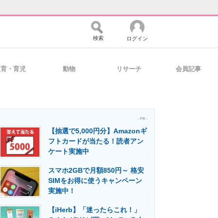
検索
ログイン
教育・育児
動物
リサーチ
会員記事
バイスの未来
好きが集まる 比べて選べる
- PR -
【抽選で5,000円分】Amazonギ
コミュニティ
マーケ×ITの今がよく分かる
フトカードが当たる！読者アン
ケート実施中
スマホ2GBで月額850円～ 格安
・活用を支援
SIMをお得に使うキャンペーン
実施中！
【iHerb】「迷ったらこれ！」