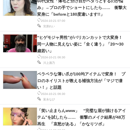
60代女性「薄毛と分け目がペタっとするのが悩
み」→プロの手でショートにしたら…… 衝撃大
変身に「beforeと180度違います!!」
2024-10-21 07:00
宮原れい
“ヒゲモジャ男性”がバリカンカットで大変身！
同一人物に見えない姿に「全く違う」「20〜30
歳若い」
2024-10-21 06:30
川上酒乃
ペラペラな薄い爪が100均アイテムで変身！ プ
ロのネイリストが教える補強方法が「マジで凄
い！」と話題
2024-10-21 06:30
富永なび
「笑い止まらんwww」 “完璧な眉が描けるアイ
テム”を試したら…… 衝撃のメイク結果が48万
再生 「哀愁がある」「かなりツボ」