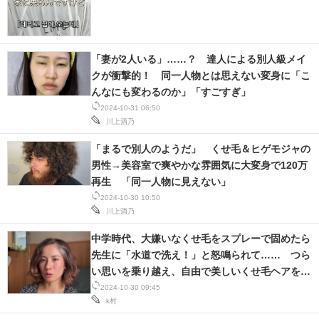
IT製品の技術・比較・事例
製造業のIT導入・活用を支援
「妻が2人いる」……？ 達人による別人級メイ
モノづくり技術者専門サイト
クが衝撃的！ 同一人物とは思えない変身に「こ
んなにも変わるのか」「すごすぎ」
エレクトロニクス専門サイト
2024-10-31 06:50
川上酒乃
電子設計の基本と応用
「まるで別人のようだ」 くせ毛＆ヒゲモジャの
男性→美容室で爽やかな雰囲気に大変身で120万
エネルギーの専門メディア
再生 「同一人物に見えない」
建設×テクノロジーの最前線
2024-10-30 10:50
川上酒乃
ちょっと気になるネットの話題
中学時代、大嫌いなくせ毛をスプレーで固めたら
先生に「水道で洗え！」と怒鳴られて…… つら
い思いを乗り越え、自由で美しいくせ毛ヘアを楽
しむ41歳女性に共感
2024-10-30 09:45
k村