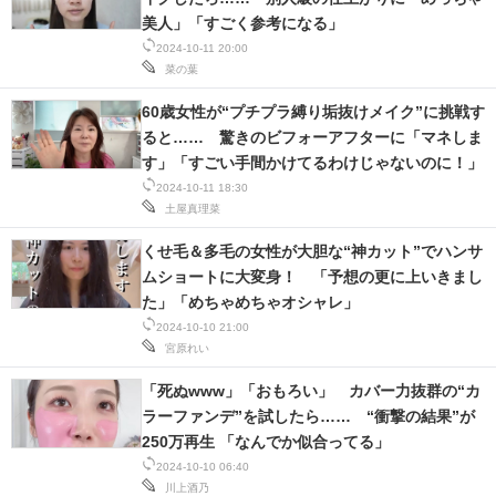
美人」「すごく参考になる」
2024-10-11 20:00
菜の葉
60歳女性が“プチプラ縛り垢抜けメイク”に挑戦す
ると…… 驚きのビフォーアフターに「マネしま
す」「すごい手間かけてるわけじゃないのに！」
2024-10-11 18:30
土屋真理菜
くせ毛＆多毛の女性が大胆な“神カット”でハンサ
ムショートに大変身！ 「予想の更に上いきまし
た」「めちゃめちゃオシャレ」
2024-10-10 21:00
宮原れい
「死ぬwww」「おもろい」 カバー力抜群の“カ
ラーファンデ”を試したら…… “衝撃の結果”が
250万再生 「なんでか似合ってる」
2024-10-10 06:40
川上酒乃