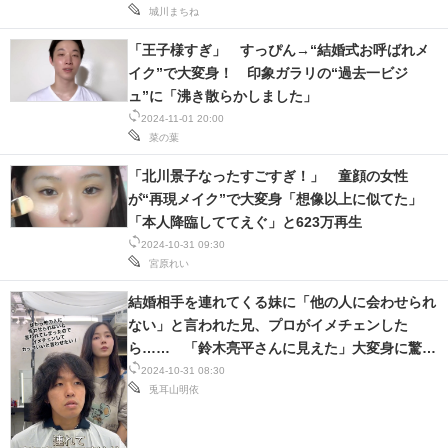
城川まちね
スマホと通信の最新トレンド
「王子様すぎ」 すっぴん→“結婚式お呼ばれメ
イク”で大変身！ 印象ガラリの“過去一ビジ
進化するPCとデバイスの未来
ュ”に「沸き散らかしました」
2024-11-01 20:00
好きが集まる 比べて選べる
菜の葉
ビジネスと働き方のヒント
「北川景子なったすごすぎ！」 童顔の女性
が“再現メイク”で大変身「想像以上に似てた」
AI活用のいまが分かる
「本人降臨しててえぐ」と623万再生
2024-10-31 09:30
企業ITのトレンドを詳説
宮原れい
経営リーダーのコミュニティ
結婚相手を連れてくる妹に「他の人に会わせられ
ない」と言われた兄、プロがイメチェンした
マーケ×ITの今がよく分かる
ら…… 「鈴木亮平さんに見えた」大変身に驚が
く
2024-10-31 08:30
ITエンジニア向け専門サイト
兎耳山明依
企業向けIT製品の総合サイト