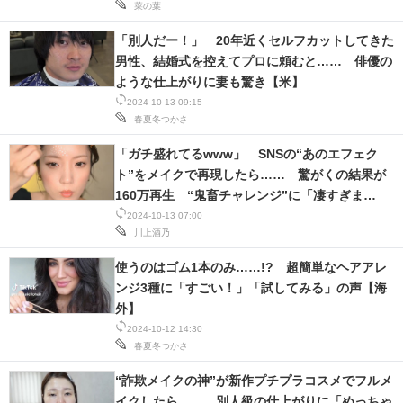
菜の葉
「別人だー！」 20年近くセルフカットしてきた
男性、結婚式を控えてプロに頼むと…… 俳優の
ような仕上がりに妻も驚き【米】
2024-10-13 09:15
春夏冬つかさ
「ガチ盛れてるwww」 SNSの“あのエフェク
ト”をメイクで再現したら…… 驚がくの結果が
160万再生 “鬼畜チャレンジ”に「凄すぎま
す!!」
2024-10-13 07:00
川上酒乃
使うのはゴム1本のみ……!? 超簡単なヘアアレ
ンジ3種に「すごい！」「試してみる」の声【海
外】
2024-10-12 14:30
春夏冬つかさ
“詐欺メイクの神”が新作プチプラコスメでフルメ
イクしたら…… 別人級の仕上がりに「めっちゃ