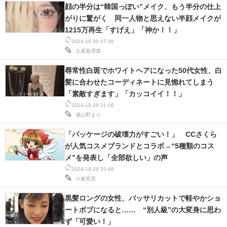
顔の半分は“韓国っぽい”メイク、もう半分の仕上
がりに驚がく 同一人物と思えない半顔メイクが
1215万再生「すげえ」「神か！！」
2024-10-30 07:30
土屋真理菜
尋常性白斑でホワイトヘアになった50代女性、白
髪に合わせたコーディネートに見惚れてしまう
「素敵すぎます」「カッコイイ！！」
2024-10-29 21:00
瀬山野まり
「パッケージの破壊力がすごい！」 CCさくら
が人気コスメブランドとコラボ→“5種類のコス
メ”を発表し「全部欲しい」の声
2024-10-29 20:46
小倉英里
黒髪ロングの女性、バッサリカットで軽やかショ
ートボブになると…… “別人級”の大変身に思わ
ず「可愛い！」