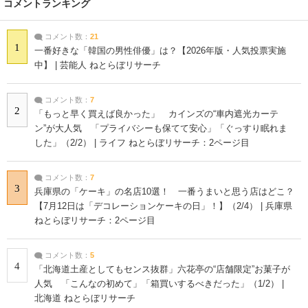
コメントランキング
コメント数：
21
1
一番好きな「韓国の男性俳優」は？【2026年版・人気投票実施
中】 | 芸能人 ねとらぼリサーチ
コメント数：
7
2
「もっと早く買えば良かった」 カインズの“車内遮光カーテ
ン”が大人気 「プライバシーも保てて安心」「ぐっすり眠れま
した」（2/2） | ライフ ねとらぼリサーチ：2ページ目
コメント数：
7
3
兵庫県の「ケーキ」の名店10選！ 一番うまいと思う店はどこ？
【7月12日は「デコレーションケーキの日」！】（2/4） | 兵庫県
ねとらぼリサーチ：2ページ目
コメント数：
5
4
「北海道土産としてもセンス抜群」六花亭の“店舗限定”お菓子が
人気 「こんなの初めて」「箱買いするべきだった」（1/2） |
北海道 ねとらぼリサーチ