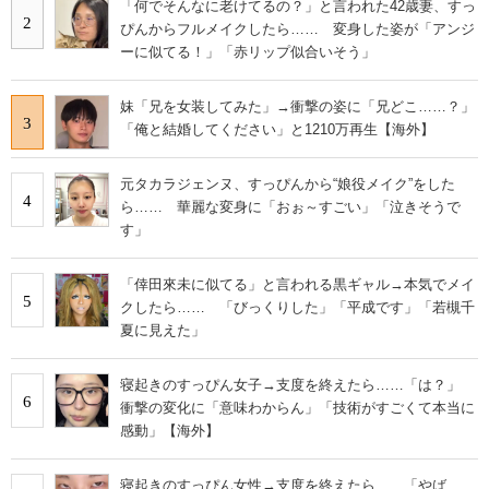
「何でそんなに老けてるの？」と言われた42歳妻、すっ
2
ぴんからフルメイクしたら…… 変身した姿が「アンジ
ーに似てる！」「赤リップ似合いそう」
妹「兄を女装してみた」→衝撃の姿に「兄どこ……？」
3
「俺と結婚してください」と1210万再生【海外】
元タカラジェンヌ、すっぴんから“娘役メイク”をした
4
ら…… 華麗な変身に「おぉ～すごい」「泣きそうで
す」
「倖田來未に似てる」と言われる黒ギャル→本気でメイ
5
クしたら…… 「びっくりした」「平成です」「若槻千
夏に見えた」
寝起きのすっぴん女子→支度を終えたら……「は？」
6
衝撃の変化に「意味わからん」「技術がすごくて本当に
感動」【海外】
寝起きのすっぴん女性→支度を終えたら……「やば