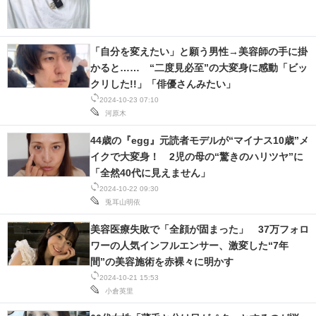
「自分を変えたい」と願う男性→美容師の手に掛
かると…… “二度見必至”の大変身に感動「ビッ
クリした!!」「俳優さんみたい」
2024-10-23 07:10
河原木
44歳の『egg』元読者モデルが“マイナス10歳”メ
イクで大変身！ 2児の母の“驚きのハリツヤ”に
「全然40代に見えません」
2024-10-22 09:30
兎耳山明依
美容医療失敗で「全顔が固まった」 37万フォロ
ワーの人気インフルエンサー、激変した“7年
間”の美容施術を赤裸々に明かす
2024-10-21 15:53
小倉英里