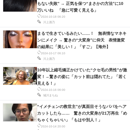
もない失敗” → 正気を保つ“まさかの方法”に10
万いいね 「急に可愛く見える」
2024-10-18 06:20
川上酒乃
まるで生きているみたい……！ 無表情なマネキ
ンにメイク → 驚きの“大変身”に仰天 表情激変
の結果に「美しい！」「すご」【海外】
2024-10-17 06:10
川上酒乃
10年以上縮毛矯正かけていた“クセ毛の男性”が激
変！→驚きの姿に「カット前は隠れてた」「若く
見える！」
2024-10-16 06:00
城川まちね
“イメチェンの救世主”が真面目そうなパパをヘア
カットしたら…… 驚きの大変身が21万再生「め
ちゃくちゃいい」「もはや別人！」
2024-10-14 20:00