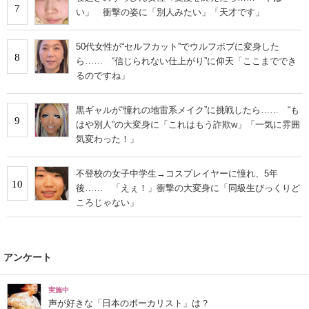
7
い」 衝撃の姿に「別人みたい」「天才です」
50代女性が“セルフカット”でウルフボブに変身した
8
ら…… “信じられない仕上がり”に仰天「ここまででき
るのですね」
黒ギャルが“憧れの地雷系メイク”に挑戦したら…… “も
9
はや別人”の大変身に「これはもう詐欺w」「一気に雰囲
気変わった！」
不登校の女子中学生→コスプレイヤーに憧れ、5年
10
後…… 「えぇ！」衝撃の大変身に「同級生びっくりど
ころじゃない」
アンケート
実施中
声が好きな「日本のボーカリスト」は？