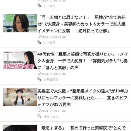
2024-10-20 07:30
川上酒乃
「同一人物とは思えない！」 男性が“全てお任
せ”で大変身→美容師のカット＆カラーで別人級
イメチェンに反響 「絶対切って正解」
2024-10-19 07:50
川上酒乃
40代女性「旦那と笑顔で写真が撮りたい」→メイ
ク＆全身コーデで大変身！ “雰囲気ガラリ”な姿
に「ほんと素敵」の声
2024-10-18 20:00
土屋真理菜
美容室で大失敗→“整形級メイクの達人”が10年ぶ
りにセルフカラーに挑戦したら…… 驚きのビフ
ォアフが33万再生
2024-10-18 18:00
神奈川はな
「最悪すぎる」 初めて行った美容院で“とんで