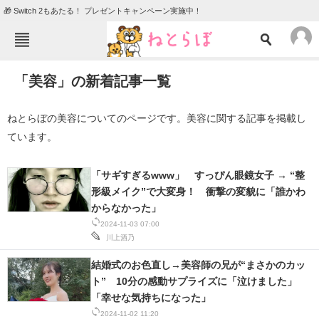
🎁 Switch 2もあたる！ プレゼントキャンペーン実施中！
ねとらぼメニュー
「美容」の新着記事一覧
TOP
ニュース
エンタメ
クイズ
ねとらぼの美容についてのページです。美容に関する記事を掲載し
ています。
グルメ
地域
住まい
教育・育児
「サギすぎるwww」 すっぴん眼鏡女子 → “整
形級メイク”で大変身！ 衝撃の変貌に「誰かわ
動物
リサーチ
からなかった」
会員記事
2024-11-03 07:00
川上酒乃
メディア
結婚式のお色直し→美容師の兄が“まさかのカッ
ト” 10分の感動サプライズに「泣けました」
注目記事を集めた総合ページ
「幸せな気持ちになった」
ITの今と未来を見通す
2024-11-02 11:20