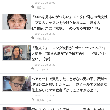
2024-10-28 20:00
宮原れい
「SNSを見るのがつらい」メイクに悩む20代女性
→プロのレッスンを受けた結果…… 息をの
む“垢抜け”に「素敵」「めっちゃ可愛い!!!!」
2024-10-28 08:30
神奈川はな
「別人？」 ロング女性が“ボーイッシュヘア”に
大変身→“驚きの激変”が740万再生 「信じられ
ない」【伊】
2024-10-28 06:30
よーちゃん
ヘアカットで満足したことがない男の子、評判の
理容師にお願いしたら…… 超クールで大変身な
仕上がりにママ歓喜「かっこよすぎるよ！」
【米】
2024-10-27 09:30
春夏冬つかさ
紫のアイシャドウを広げて…… 完成した“怖す