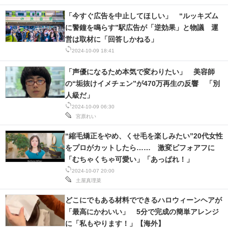
「今すぐ広告を中止してほしい」 “ルッキズム
に警鐘を鳴らす”駅広告が「逆効果」と物議 運
営は取材に「回答しかねる」
2024-10-09 18:41
「声優になるため本気で変わりたい」 美容師
の“垢抜けイメチェン”が470万再生の反響 「別
人級だ」
2024-10-09 06:30
宮原れい
“縮毛矯正をやめ、くせ毛を楽しみたい”20代女性
をプロがカットしたら…… 激変ビフォアフに
「むちゃくちゃ可愛い」「あっぱれ！」
2024-10-07 20:00
土屋真理菜
どこにでもある材料でできるハロウィーンヘアが
「最高にかわいい」 5分で完成の簡単アレンジ
に「私もやります！」【海外】