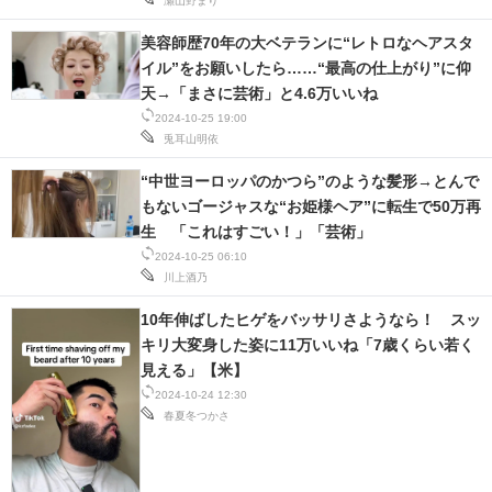
瀬山野まり
美容師歴70年の大ベテランに“レトロなヘアスタ
イル”をお願いしたら……“最高の仕上がり”に仰
天→「まさに芸術」と4.6万いいね
2024-10-25 19:00
兎耳山明依
“中世ヨーロッパのかつら”のような髪形→とんで
もないゴージャスな“お姫様ヘア”に転生で50万再
生 「これはすごい！」「芸術」
2024-10-25 06:10
川上酒乃
10年伸ばしたヒゲをバッサリさようなら！ スッ
キリ大変身した姿に11万いいね「7歳くらい若く
見える」【米】
2024-10-24 12:30
春夏冬つかさ