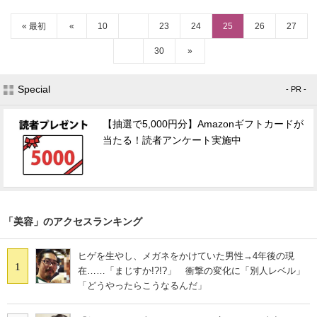
« 最初
«
10
23
24
25
26
27
30
»
Special
- PR -
【抽選で5,000円分】Amazonギフトカードが
当たる！読者アンケート実施中
「美容」のアクセスランキング
ヒゲを生やし、メガネをかけていた男性→4年後の現
1
在……「まじすか!?!?」 衝撃の変化に「別人レベル」
「どうやったらこうなるんだ」