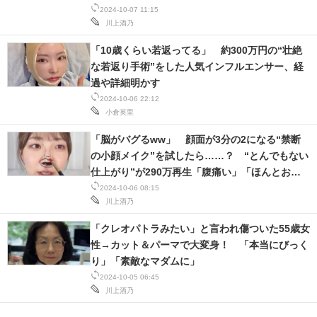
2024-10-07 11:15
川上酒乃
「10歳くらい若返ってる」 約300万円の“壮絶
な若返り手術”をした人気インフルエンサー、経
過や詳細明かす
2024-10-06 22:12
小倉英里
「脳がバグるww」 顔面が3分の2になる“禁断
の小顔メイク”を試したら……？ “とんでもない
仕上がり”が290万再生「腹痛い」「ほんとおも
ろいw」
2024-10-06 08:15
川上酒乃
「クレオパトラみたい」と言われ傷ついた55歳女
性→カット＆パーマで大変身！ 「本当にびっく
り」「素敵なマダムに」
2024-10-05 06:45
川上酒乃