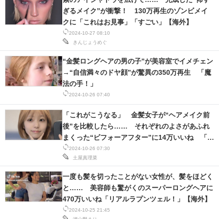
ぎるメイク”が衝撃！ 130万再生のゾンビメイ
クに「これはお見事」「すごい」【海外】
2024-10-27 08:10
きんじょうめぐ
“金髪ロングヘアの男の子”が美容室でイメチェン
→“自信満々のドヤ顔”が驚異の350万再生 「魔
法の手！」
2024-10-26 07:40
「これがこうなる」 金髪女子が“ヘアメイク前
後”を比較したら…… それぞれのよさがあふれ
まくった“ビフォーアフター”に14万いいね 「両
方可愛い。もうダメだ」
2024-10-26 07:30
土屋真理菜
一度も髪を切ったことがない女性が、髪をほどく
と…… 美容師も驚がくのスーパーロングヘアに
470万いいね「リアルラプンツェル！」【海外】
2024-10-25 21:45