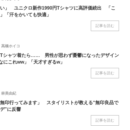
い」 ユニクロ新作1990円Tシャツに高評価続出 「こ
」「汗をかいても快適」
記事を読む
高橋ホイコ
Tシャツ着たら…… 男性が思わず憂鬱になったデザイン
「なにこれww」「天才すぎるw」
記事を読む
林美由紀
無印行ってみます」 スタイリストが教える“無印良品で
デ”に反響
記事を読む