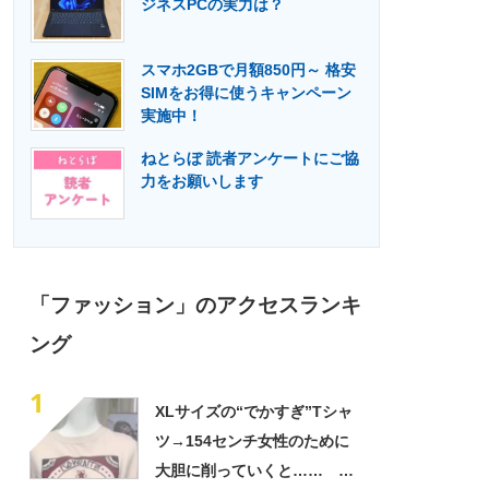
ジネスPCの実力は？
門メディア
建設×テクノロジーの最前線
スマホ2GBで月額850円～ 格安
SIMをお得に使うキャンペーン
実施中！
ねとらぼ 読者アンケートにご協
力をお願いします
「ファッション」のアクセスランキ
ング
1
XLサイズの“でかすぎ”Tシャ
ツ→154センチ女性のために
大胆に削っていくと……