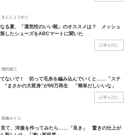
きんじょうめぐ
になる夏、「通気性のいい靴」のオススメは？ メッシュ
策したシューズをABCマートに聞いた
記事を読む
増田雄三
てないで！ 切って毛糸を編み込んでいくと……「ステ
 “まさかの大変身”が99万再生 「簡単だしいいな」
記事を読む
高橋ホイコ
を見て、洋服を作ってみたら……「良き」 驚きの仕上が
ら新しい!!」「凄い再現度」