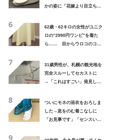
かの姿に「花嫁より目立ちそ
う」「着こなせるセンスが素
6
晴らしい」
62歳・62キロの女性がユニク
ロの“2990円ワンピ”を着た
ら…… 目からウロコのコー
デに「全色ほしいくらい」
7
「参考になりました」
31歳男性が、札幌の観光地を
完全スルーしてセカストに
→「これはすごい」発見した
4290円商品に「まさに運命的
8
な出会い」
ついにモネの浴衣をおろしま
した→息をのむ着こなしに
「お見事です」「センスい
い」「街ですれ違いたい」
9