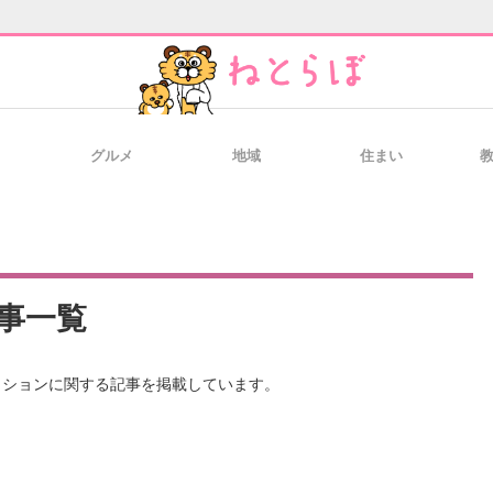
グルメ
地域
住まい
と未来を見通す
スマホと通信の最新トレンド
進化するPCとデ
のいまが分かる
企業ITのトレンドを詳説
経営リーダーの
事一覧
ッションに関する記事を掲載しています。
T製品の総合サイト
IT製品の技術・比較・事例
製造業のIT導入