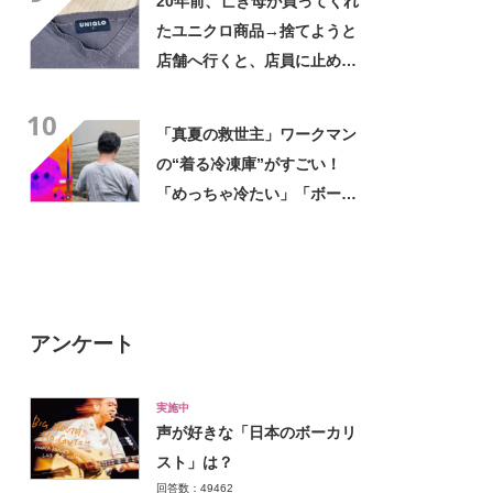
20年前、亡き母が買ってくれ
たユニクロ商品→捨てようと
店舗へ行くと、店員に止めら
れ…… 280万表示の“神対
10
応”に「お値段以上のサービ
「真夏の救世主」ワークマン
ス」
の“着る冷凍庫”がすごい！
「めっちゃ冷たい」「ボーッ
となるのを防いでくれる感
じ」
アンケート
実施中
声が好きな「日本のボーカリ
スト」は？
回答数：49462