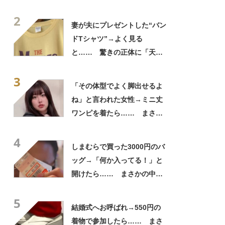
「めちゃくちゃイイなぁ
2
ー!!」「かっこいい」
妻が夫にプレゼントした“バン
ドTシャツ”→よく見る
と…… 驚きの正体に「天
才!!!!」「お金払うから作って
3
ほしいレベル」
「その体型でよく脚出せるよ
ね」と言われた女性→ミニ丈
ワンピを着たら…… まさか
の姿に「『マジか！』って叫
4
んだ」「スーパーオシャレ」
しまむらで買った3000円のバ
ッグ→「何か入ってる！」と
開けたら…… まさかの中身
に「買いに走った」「コスパ
5
良すぎる」
結婚式へお呼ばれ→550円の
着物で参加したら…… まさ