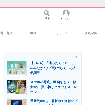
検索
ログイン
教育・育児
動物
リサーチ
会員記事
バイスの未来
好きが集まる 比べて選べる
- PR -
【iHerb】「迷ったらこれ！」
コミュニティ
マーケ×ITの今がよく分かる
みんなが"リピ買い"している人
気商品
スマホの写真／動画をもう一段
・活用を支援
安全に 買い切りクラウドストレ
ージ
重量約999g、最新CPU搭載のビ