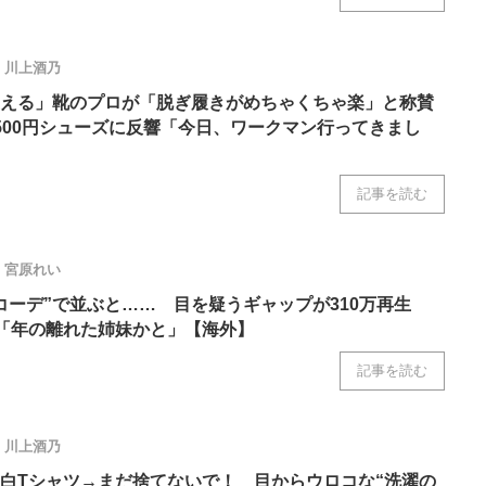
川上酒乃
える」靴のプロが「脱ぎ履きがめちゃくちゃ楽」と称賛
500円シューズに反響「今日、ワークマン行ってきまし
記事を読む
宮原れい
コーデ”で並ぶと…… 目を疑うギャップが310万再生
」「年の離れた姉妹かと」【海外】
記事を読む
川上酒乃
白Tシャツ→まだ捨てないで！ 目からウロコな“洗濯の