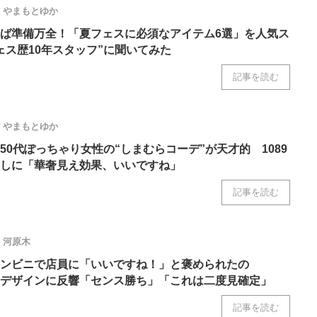
ニクス専門サイト
やまもとゆか
電子設計の基本と応用
エネルギーの専
ば準備万全！「夏フェスに必須なアイテム6選」を人気ス
ェス歴10年スタッフ”に聞いてみた
記事を読む
やまもとゆか
50代ぽっちゃり女性の“しまむらコーデ”が天才的 1089
しに「華奢見え効果、いいですね」
記事を読む
河原木
ンビニで店員に「いいですね！」と褒められたの
なデザインに反響「センス勝ち」「これは二度見確定」
記事を読む