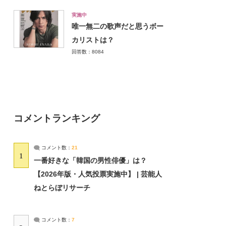
実施中
唯一無二の歌声だと思うボー
カリストは？
回答数：8084
コメントランキング
コメント数：
21
1
一番好きな「韓国の男性俳優」は？
【2026年版・人気投票実施中】 | 芸能人
ねとらぼリサーチ
コメント数：
7