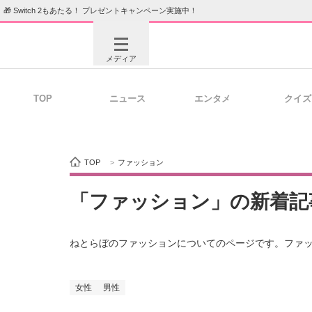
🎁 Switch 2もあたる！ プレゼントキャンペーン実施中！
メディア
TOP
ニュース
エンタメ
クイズ
注目記事を集めた総合ページ
ITの今
TOP
>
ファッション
ビジネスと働き方のヒント
AI活用
「ファッション」の新着記
ねとらぼのファッションについてのページです。ファ
ITエンジニア向け専門サイト
企業向けI
女性
男性