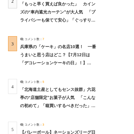
2
「もっと早く買えば良かった」 カイン
ズの“車内遮光カーテン”が大人気 「プ
ライバシーも保てて安心」「ぐっすり眠
れました」（2/2） | ライフ ねとらぼリ
サーチ：2ページ目
コメント数：
7
3
兵庫県の「ケーキ」の名店10選！ 一番
うまいと思う店はどこ？【7月12日は
「デコレーションケーキの日」！】
（2/4） | 兵庫県 ねとらぼリサーチ：2ペ
ージ目
コメント数：
5
4
「北海道土産としてもセンス抜群」六花
亭の“店舗限定”お菓子が人気 「こんな
の初めて」「箱買いするべきだった」
（1/2） | 北海道 ねとらぼリサーチ
コメント数：
3
5
【バレーボール】ネーションズリーグ日