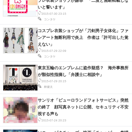
プレ衣装ショップが謝罪 「二度と無断転載しな
いと誓います」
2015-07-30 23:15
コンタケ
コスプレ衣装ショップが「刀剣男子女体化」ファ
ンアート無断利用で炎上 作者は「許可出した覚
えない」
2015-07-29 22:09
コンタケ
東京五輪のエンブレムに盗作疑惑？ 海外事務所
が類似性指摘し「弁護士に相談中」
2015-07-29 20:15
林健太
サンリオ「ピューロランドフォトサービス」突然
の終了 顔写真ネットに公開、セキュリティ不安
視する声も
2015-07-24 20:23