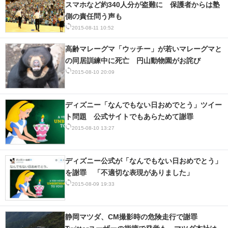
スマホなど約340人分が盗難に 保護者からは塾
IT製品の技術・比較・事例
側の責任問う声も
2015-08-11 10:52
製造業のIT導入・活用を支援
高齢マレーグマ「ウッチー」が若いマレーグマと
モノづくり技術者専門サイト
の同居訓練中に死亡 円山動物園がお詫び
2015-08-10 20:09
エレクトロニクス専門サイト
電子設計の基本と応用
ディズニー「なんでもない日おめでとう」ツイー
ト問題 公式サイトでもあらためて謝罪
エネルギーの専門メディア
2015-08-10 13:27
建設×テクノロジーの最前線
ディズニー公式が「なんでもない日おめでとう」
ちょっと気になるネットの話題
を謝罪 「不適切な表現がありました」
2015-08-09 19:33
静岡マツダ、CM撮影時の危険走行で謝罪