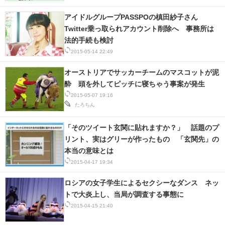
アイドルグループPASSPOの槙田紗子さん
Twitter乗っ取られアカウント削除へ 事務所は
法的手続も検討
2015-05-14 22:49
オーストリアでサッカーチームのマスコットが泥
酔 頭を外してピッチに寝ちゃう事案が発生
2015-05-07 19:16
たろちん
「そのツイート玄関に貼れますか？」 話題のプ
リント、実はグリーが作ったもの 「玄関先」の
本当の意味とは
2015-04-17 19:34
ロシアの女子学生によるセクシーなダンス ネッ
トで大炎上し、当局が調査する事態に
2015-04-15 21:40