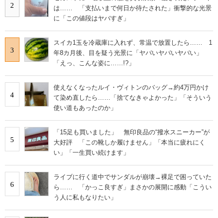
2
は…… 「支払いまで何日か待たされた」衝撃的な光景
に「この値段はヤバすぎ」
スイカ1玉を冷蔵庫に入れず、常温で放置したら…… 1
3
年8カ月後、目を疑う光景に「ヤバいヤバいヤバい」
「えっ、こんな姿に……!?」
使えなくなったルイ・ヴィトンのバッグ→約4万円かけ
4
て染め直したら……「捨てなきゃよかった」「そういう
使い道もあったのか」
「15足も買いました」 無印良品の“撥水スニーカー”が
5
大好評 「この靴しか履けません」「本当に疲れにく
い」「一生買い続けます」
ライブに行く道中でサンダルが崩壊→裸足で困っていた
6
ら…… 「かっこ良すぎ」まさかの展開に感動「こうい
う人に私もなりたい」