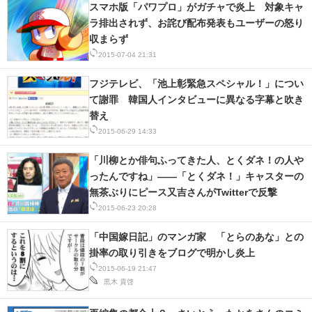
スマホ版「パワプロ」がガチャで炎上 対象キャ
ラ排出されず、お詫び配布発表もユーザーの怒り
収まらず
2015-07-04 21:31
フジテレビ、「池上彰緊急スペシャル！」につい
て謝罪 韓国人インタビューに異なる字幕と吹き
替え
2015-06-29 14:33
「川柳とか俳句ふってきた人、とくダネ！の人や
ったんですね」――「とくダネ！」キャスターの
無茶ぶりにピース又吉さんがTwitterで反撃
2015-06-23 20:28
「中国嫁日記」のマンガ家 「とらのあな」との
掛率の取り引きをブログで明かし炎上
2015-06-19 21:47
黒木 貴啓