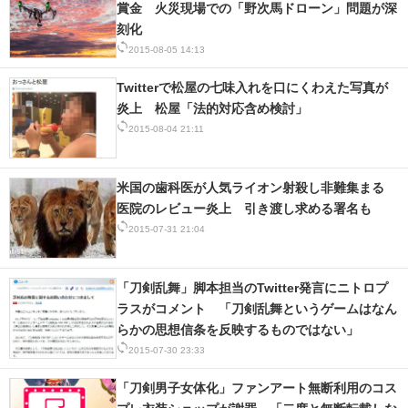
賞金 火災現場での「野次馬ドローン」問題が深
刻化
2015-08-05 14:13
Twitterで松屋の七味入れを口にくわえた写真が
炎上 松屋「法的対応含め検討」
2015-08-04 21:11
米国の歯科医が人気ライオン射殺し非難集まる
医院のレビュー炎上 引き渡し求める署名も
2015-07-31 21:04
「刀剣乱舞」脚本担当のTwitter発言にニトロプ
ラスがコメント 「刀剣乱舞というゲームはなん
らかの思想信条を反映するものではない」
2015-07-30 23:33
「刀剣男子女体化」ファンアート無断利用のコス