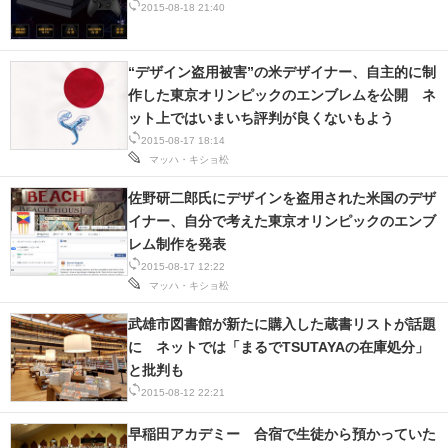
2015-08-18 21:40
スマホと通信の最新トレンド
“デザイン盗用被害”の米デザイナー、自主的に制
進化するPCとデバイスの未来
作した東京オリンピックのエンブレムを公開 ネ
ット上ではいまいち評判が良くないもよう
好きが集まる 比べて選べる
2015-08-17 18:14
マッハ・キショ松
ビジネスと働き方のヒント
佐野研二郎氏にデザインを盗用された米国のデザ
AI活用のいまが分かる
イナー、自分で考えた東京オリンピックのエンブ
レム制作を発表
企業ITのトレンドを詳説
2015-08-17 12:22
マッハ・キショ松
経営リーダーのコミュニティ
武雄市図書館が新たに購入した蔵書リストが話題
マーケ×ITの今がよく分かる
に ネットでは「まるでTSUTAYAの在庫処分」
と批判も
ITエンジニア向け専門サイト
2015-08-12 22:21
企業向けIT製品の総合サイト
早稲田アカデミー 合宿で生徒から預かっていた