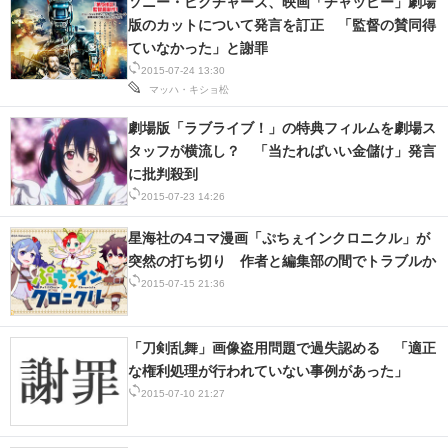
ソニー・ピクチャーズ、映画「チャッピー」劇場
版のカットについて発言を訂正 「監督の賛同得
ていなかった」と謝罪
2015-07-24 13:30
マッハ・キショ松
劇場版「ラブライブ！」の特典フィルムを劇場ス
タッフが横流し？ 「当たればいい金儲け」発言
に批判殺到
2015-07-23 14:26
星海社の4コマ漫画「ぷちぇインクロニクル」が
突然の打ち切り 作者と編集部の間でトラブルか
2015-07-15 21:36
「刀剣乱舞」画像盗用問題で過失認める 「適正
な権利処理が行われていない事例があった」
2015-07-10 21:27