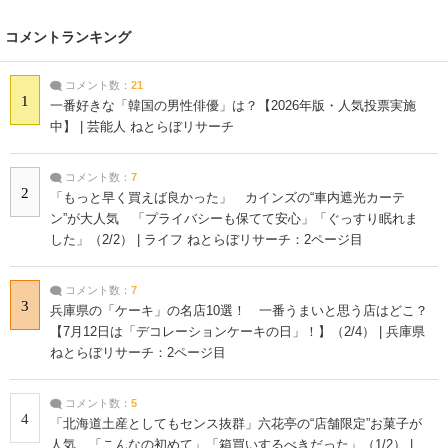
コメントランキング
コメント数：
21
1
一番好きな「韓国の男性俳優」は？【2026年版・人気投票実施
中】 | 芸能人 ねとらぼリサーチ
コメント数：
7
2
「もっと早く買えば良かった」 カインズの“車内遮光カーテ
ン”が大人気 「プライバシーも保てて安心」「ぐっすり眠れま
した」（2/2） | ライフ ねとらぼリサーチ：2ページ目
コメント数：
7
3
兵庫県の「ケーキ」の名店10選！ 一番うまいと思う店はどこ？
【7月12日は「デコレーションケーキの日」！】（2/4） | 兵庫県
ねとらぼリサーチ：2ページ目
コメント数：
5
4
「北海道土産としてもセンス抜群」六花亭の“店舗限定”お菓子が
人気 「こんなの初めて」「箱買いするべきだった」（1/2） |