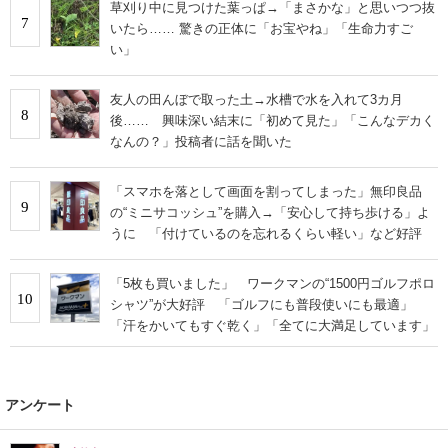
草刈り中に見つけた葉っぱ→「まさかな」と思いつつ抜
7
いたら…… 驚きの正体に「お宝やね」「生命力すご
い」
友人の田んぼで取った土→水槽で水を入れて3カ月
8
後…… 興味深い結末に「初めて見た」「こんなデカく
なんの？」投稿者に話を聞いた
「スマホを落として画面を割ってしまった」無印良品
9
の“ミニサコッシュ”を購入→「安心して持ち歩ける」よ
うに 「付けているのを忘れるくらい軽い」など好評
「5枚も買いました」 ワークマンの“1500円ゴルフポロ
10
シャツ”が大好評 「ゴルフにも普段使いにも最適」
「汗をかいてもすぐ乾く」「全てに大満足しています」
アンケート