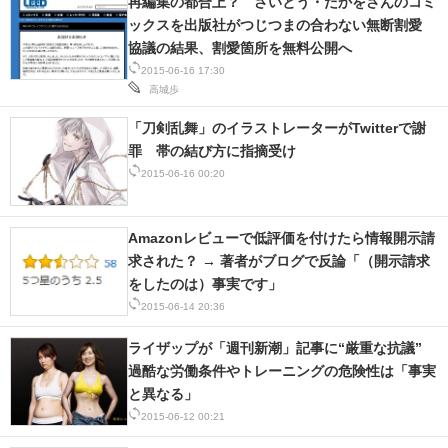
再編集の都合上？ さいとう・たかをさんのコミ
ックスを出版社がつじつまの合わない無断割愛
協議の結果、割愛箇所を無料公開へ
2015-06-16 17:30
高城歩
「刀剣乱舞」のイラストレーターがTwitterで謝
罪 帯の結び方に指摘受け
2015-06-16 00:20
Amazonレビューで低評価を付けたら情報開示請
求された？ → 著者がブログで反論「（開示請求
をしたのは）事実です」
2015-06-14 20:36
ライザップが「週刊新潮」記事に“厳重な抗議”
過酷な労働条件やトレーニングの危険性は「事実
と異なる」
2015-06-12 00:21