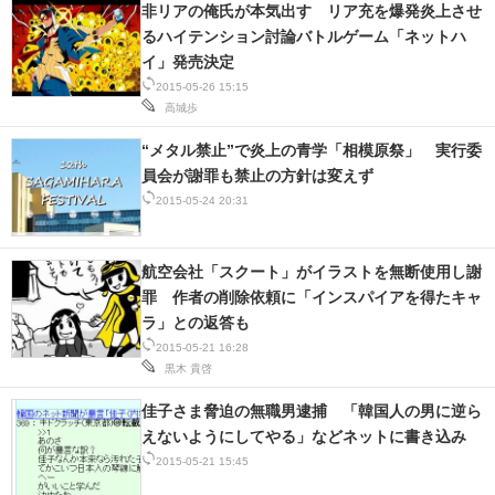
非リアの俺氏が本気出す リア充を爆発炎上させ
るハイテンション討論バトルゲーム「ネットハ
イ」発売決定
2015-05-26 15:15
高城歩
“メタル禁止”で炎上の青学「相模原祭」 実行委
員会が謝罪も禁止の方針は変えず
2015-05-24 20:31
航空会社「スクート」がイラストを無断使用し謝
罪 作者の削除依頼に「インスパイアを得たキャ
ラ」との返答も
2015-05-21 16:28
黒木 貴啓
佳子さま脅迫の無職男逮捕 「韓国人の男に逆ら
えないようにしてやる」などネットに書き込み
2015-05-21 15:45