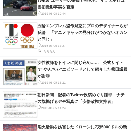
Twitterユーザーの指摘で発覚も、マツダ本社は
当初撮影事実を否定
2015-08-08 10:44
五輪エンブレム盗作疑惑にプロのデザイナーらが
反論 「アニメキャラの見分けがつかないオカン
と同じ」
2015-08-06 17:27
たろちん
女性教師をトイレに閉じ込め…… 公式サイト
で“やんちゃ”エピソードとして紹介した熊田議員
が謝罪
2015-08-05 18:21
朝日新聞、記者のTwitter投稿めぐり謝罪 ナチ
ス旗掲げるデモ写真に「安倍政権支持者」
2015-08-05 14:24
消火活動を妨害したドローンに7万5000ドルの懸