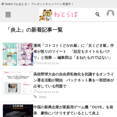
🎁 Switch 2もあたる！ プレゼントキャンペーン実施中！
ねとらぼメニュー
「炎上」の新着記事一覧
TOP
ニュース
エンタメ
クイズ
漫画「コトコトくどかれ飯」に「女くどき飯」作
グルメ
地域
者が怒りのツイート 「設定もタイトルもパク
リ」と指摘 → 編集部は「まねたものではない」
住まい
教育・育児
2015-08-19 20:26
動物
リサーチ
高校野球大会の自由席私物化を抗議するオンライ
ン署名活動が開始 バックネット裏を一部団体が
会員記事
占有している問題で
2015-08-19 15:40
メディア
高城歩
注目記事を集めた総合ページ
中国の新興企業が家庭用ゲーム機「OUYE」を発
表 豪快にパクりすぎているとして炎上
ITの今と未来を見通す