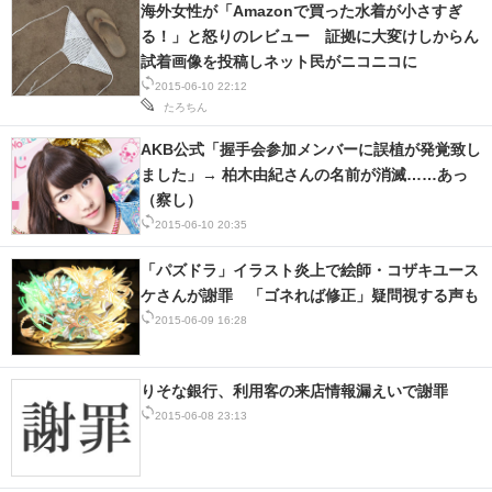
海外女性が「Amazonで買った水着が小さすぎ
る！」と怒りのレビュー 証拠に大変けしからん
試着画像を投稿しネット民がニコニコに
2015-06-10 22:12
たろちん
AKB公式「握手会参加メンバーに誤植が発覚致し
ました」→ 柏木由紀さんの名前が消滅……あっ
（察し）
2015-06-10 20:35
「パズドラ」イラスト炎上で絵師・コザキユース
ケさんが謝罪 「ゴネれば修正」疑問視する声も
2015-06-09 16:28
りそな銀行、利用客の来店情報漏えいで謝罪
2015-06-08 23:13