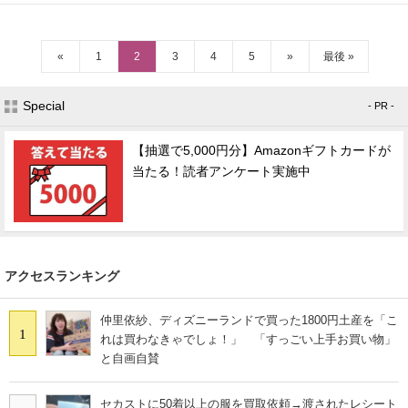
«
1
2
3
4
5
»
最後 »
Special
- PR -
【抽選で5,000円分】Amazonギフトカードが
当たる！読者アンケート実施中
アクセスランキング
仲里依紗、ディズニーランドで買った1800円土産を「こ
1
れは買わなきゃでしょ！」 「すっごい上手お買い物」
と自画自賛
セカストに50着以上の服を買取依頼→渡されたレシート